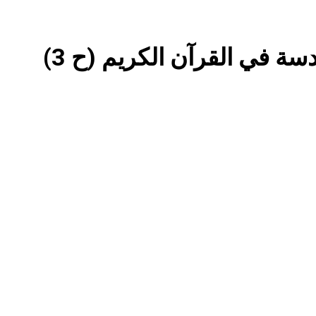
استقرار استلام الرواتب وسُلَّم ا
سة في القرآن الكريم (ح 3)
صيف العراق وبغداد… المعتدل بين السخري
المخطط البياني لل
البرنامج الكيميائي الإيراني وحلبجة: الجدل حول ال
قراءة تحليليّة في الأبع