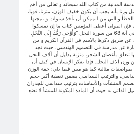
 الهندسة المدنية من كتاب الله سبحانه و تعالى من أهم
 وزنا بأنه يجب أن يكون خفيف الوزن، متزنا، قويا،
الخطأ و التي من الممكن أن تأخذ سنوات و نتيجتها
لك فإن المولى أعطى المؤمنين كتاب ما إن تمسكوا
فيه و فهموه فلن يحتاجوا إلى أي كتاب آخر. فالله عز و جل يعلمنا منهاج متكامل في الهندسة المدنية عن طريق التدبر في آية 68 من سورة النحل “وَأَوْحَى رَبُّكَ إِلَى النَّحْلِ
 أن المولى يلفت نظرنا إلى مخلوقات من صنعه عن طريق ذكرها بالاسم في القرآن الكريم و من
بارة عن مدرسة في التصميم الهندسي، حيث نجد
ا تتعلق بأغصان الشجر، متزنة بدليل أن آلاف النحل
ن وزن آلاف النحل. فإذا تفكر الإنسان في كيف أن
بمواصفات مثالية كما هو مبين فيما يلي: خفة الوزن
سداسي، والترتيب السداسي يضمن تغطية أكبر حجم
 أن نصمم المنشآت والأساسات بترتيب سداسي للجدران
يل الذاتي له حيث أن المادة المكونة للمنشأ لا تضع