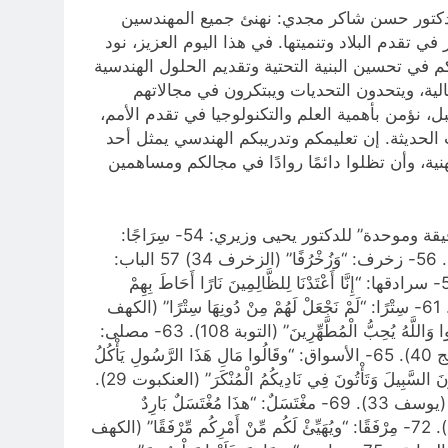
قع كلية المستقبل الجامعة نهنئ جميع المهندسين العراقيين بمناسبة يوم المهندس العراقي 25 آيار 2025 للدكتور حسن شاكر مجدي: نهنئ جميع المهندسين
 تقدم البلاد وتنميتها. في هذا اليوم العزيز، نود
كم في تحسين البنية التحتية وتقديم الحلول الهندسية
لية، ويتحدون التحديات ويبتكرون في مجالاتهم
ل، نؤمن بأهمية العلم والتكنولوجيا في تقدم الأمم،
الحديثة. إن تعليمكم وتدريبكم الهندسي يمثل أحد
ية، وأن تظلوا دائمًا روادًا في مجالكم ومساهمين
تكملة للحلقة السابقة جاء في موقع سوداكون عن مصطلحات العمارة والعمران فى القرآن الكريم “نحو لغة معمارية دقيقة وموحدة” للدكتور يحيى وزيري: 54- سِرَاجًا:
“وَجَعَلَ فِيهَا سِرَاجاً وَقَمَراً مُنِيراً” (الفرقان 61 ). 55- مشكاة: “اللَّهُ نُورُ السَّماواتِ وَالأْرْضِ مَثَلُ نُورِهِ كَمِشْكاةٍ” (النور 35). 56- زخرف: “وَزُخْرُفًا” (الزخرف 34) 57 الباب:
“ادْخُلُوا عَلَيْهِمُ الْبَابَ” (المائدة 23). 58- جُدُرٍ: “لَا يُقَاتِلُونَكُمْ جَمِيعًا إِلَّا فِي قُرًى مُحَصَّنَةٍ أَوْ مِنْ وَرَاءِ جُدُرٍ” ( الحشر 14). 59- سرادقها: “إِنَّا أَعْتَدْنَا لِلظَّالِمِينَ نَارًا أَحَاطَ بِهِمْ
سُرَادِقُهَا” (الكهف 29). 60- سُوَرٍ: “فَضُرِبَ بَيْنَهُم بِسُور لَّهُ بَابٌ بَاطِنُهُ فِيهِ الرَّحْمَةُ وَظَاهِرُهُ مِن قِبَلِهِ الْعَذَابُ” (الحديد 13). 61- سِتْرًا: “لَمْ نَجْعَلْ لَهُمْ مِنْ دُونِهَا سِتْرًا” (الكهف
90). 62- مسجد: “لَا تَقُمْ فِيهِ أَبَدًا لَمَسْجِدٌ أُسِّسَ عَلَى التَّقْوَى مِنْ أَوَّلِ يَوْمٍ أَحَقُّ أَنْ تَقُومَ فِيهِ فِيهِ رِجَالٌ يُحِبُّونَ أَنْ يَتَطَهَّرُوا وَاللَّهُ يُحِبُّ الْمُطَّهِّرِينَ” (التوبة 108). 63- مصلى:
“وَاتَّخِذُواْ مِن مَّقَامِ إِبْرَاهِيمَ مُصَلًّى” ( البقرة 125). 64- صوامع: “وَلَوْلَا دَفْعُ اللَّهِ النَّاسَ بَعْضَهُمْ بِبَعْضٍ لَهُدِّمَتْ صَوَامِعُ” (الحج 40). 65- الأسواق: “وقَالُوا مَالِ هَذَا الرَّسُولِ يَأْكُلُ
الطَّعَامَ وَيَمْشِي فِي الأَسْوَاق لَوْلا أُنزِلَ إِلَيْهِ مَلَكٌ فَيَكُونَ مَعَهُ نَذِيرًا” (الفرقان 7). 66- نادي: “أئِنَّكُمْ لَتَأْتُونَ الرِّجَالَ وَتَقْطَعُونَ السَّبِيلَ وَتَأْتُونَ فِي نَادِيكُمُ الْمُنْكَرَ” (العنكبوت 29).
67- سامرا: “مُسْتَكْبِرِينَ بِهِ سَامِرًا تَهْجُرُونَ” (المؤمنون 67). 68- السجن: “قَالَ رَبِّ السِّجْنُ أَحَبُّ إِلَيَّ مِمَّا يَدْعُونَنِي إِلَيْهِ” (يوسف 33). 69- مغْتَسَلٌ: “هذَا مُغْتَسَلٌ بَارِدٌ
وَشَرَابٌ” (ص 42). 70- سَلْسَبِيلاً: “عَيْنًا فِيهَا تُسَمَّى سَلْسَبِيلا” (الإنسان 18). 71- مُؤْصَدَةٌ: “إِنَّهَا عَلَيْهِمْ مُؤْصَدَة” ( الهمزة 8). 72- مِرْفَقًا: “ويُهَيِّئْ لَكُم مِّنْ أَمْرِكُم مِّرْفَقًا” (الكهف