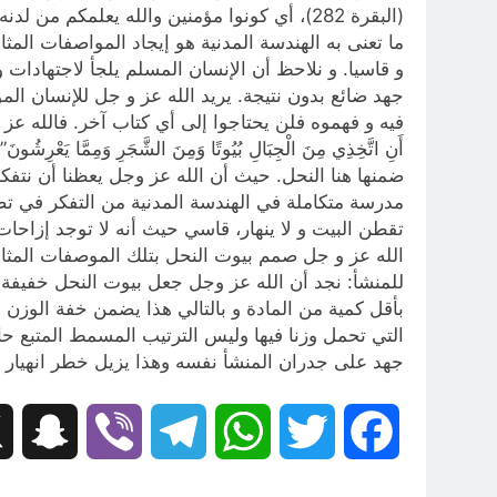
(البقرة 282)، أي كونوا مؤمنين والله يعلمكم
ما تعنى به الهندسة المدنية هو إيجاد المواصفات الم
و قاسيا. و نلاحظ أن الإنسان المسلم يلجأ لاجتهادات
جهد ضائع بدون نتيجة. يريد الله عز و جل للإنسان ال
ضمنها هنا النحل. حيث أن الله عز وجل يعظنا أن ن
مدرسة متكاملة في الهندسة المدنية من التفكر في تصم
تقطن البيت و لا ينهار، قاسي حيث أنه لا توجد إزاحا
الله عز و جل صمم بيوت النحل بتلك الموصفات المثالي
للمنشأ: نجد أن الله عز وجل جعل بيوت النحل خفيف
بأقل كمية من المادة و بالتالي هذا يضمن خفة الوزن
التي تحمل وزنا فيها وليس الترتيب المسمط المتبع حال
جهد على جدران المنشأ نفسه وهذا يزيل خطر انهيار ال
hat
Viber
Telegram
WhatsApp
Twitter
Facebook