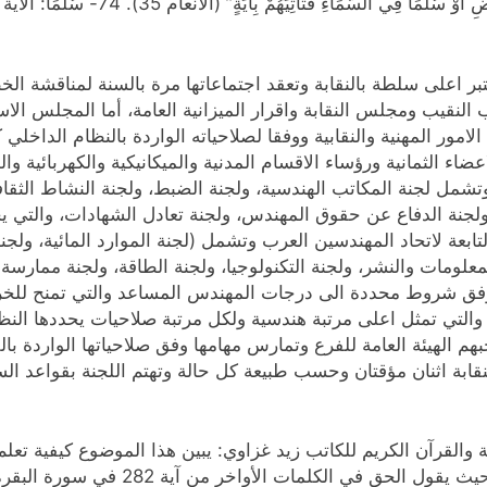
تعتبر اعلى سلطة بالنقابة وتعقد اجتماعاتها مرة بالسنة لمناقشة ا
اب النقيب ومجلس النقابة واقرار الميزانية العامة، أما المجلس 
لامور المهنية والنقابية ووفقا لصلاحياته الواردة بالنظام الدا
 الثمانية ورؤساء الاقسام المدنية والميكانيكية والكهربائية والم
وتشمل لجنة المكاتب الهندسية، ولجنة الضبط، ولجنة النشاط الثقا
 ولجنة الدفاع عن حقوق المهندس، ولجنة تعادل الشهادات، والتي يحد
التابعة لاتحاد المهندسين العرب وتشمل (لجنة الموارد المائية، و
معلومات والنشر، ولجنة التكنولوجيا، ولجنة الطاقة، ولجنة ممارسة ا
وفق شروط محددة الى درجات المهندس المساعد والتي تمنح للخر
والتي تمثل اعلى مرتبة هندسية ولكل مرتبة صلاحيات يحددها النظا
م الهيئة العامة للفرع وتمارس مهامها وفق صلاحياتها الواردة با
لنقابة اثنان مؤقتان وحسب طبيعة كل حالة وتهتم اللجنة بقواعد ا
ة والقرآن الكريم للكاتب زيد غزاوي: يبين هذا الموضوع كيفية تع
التفكر في آيات الكتاب و في خلق المولى عز و جل.