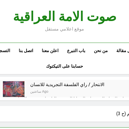
صوت الامة العراقية
موقع اعلامي مستقل
 مقالة
من نحن
باب التبرع
اعلن معنا
اتصل بنا
التسج
حسابنا على التيكتوك
الانتحار / راي الفلسفة التجريدية للانسان
ساعتين Ago
ة مكة للدفاع المشترك: الخفايا النووية والتكنولوجية غير المعلنة… ن
خطب صلاة الجمعة (ح 26) (مفهوم أسماء الله الحسنى)
ح 3)