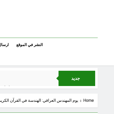
Ski
t
conten
النشر في الموقع
ارسال
جديد
اتفاقي
Home
يوم المهندس العراقي: الهندسة في القرآن الكريم (
الكاتبان باقر الزبيدي ورياض سعد يحذران من الجولاني (ح 5) (لو تغفلون عن أسلحتكم وأمتعتكم فيميلون عليكم ميلة واحدة)