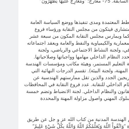
16). 73- نفقا: “فَإِنِ اسْتَطَعْتَ أَنْ تَبْتَغِيَ نَفَقًا فِي الْأَرْضِ أَوْ سُلَّمًا فِي السَّمَاءِ فَتَأْتِيَهُمْ بِآيَةٍ” (الأنعام 35). 74- سُلَّمًا: الآية السابقة. 75- معارج: “ومَعَارِجَ عَلَيْهَا يَظْهَرُونَ”
لخطط المعتمدة ومدى تنفيذها ووضع السياسة العامة
الاستشاري فيتكون من مجلس النقابة ورؤساء فروع
خلي كما ويمارس مجلس النقابة المكون من سبعة عشر
عمارية والكيمياوية والنفط والعامة ويعقد اجتماعاته
في، ولجنة النشاط الاجتماعي والرياضي، ولجنة
د النظام الداخلي مهامها وواجباتها وصلاحياتها.
لجنة التعليم المستمر، وهيئة مكاتب ومؤسسات الهندسة
لمهنة، ولجنة البيئة). تقسم الدرجات النهائية التي
يجين الجدد والذين تقل ممارستهم الهندسية عن
م الداخلي للنقابة. عدد فروع النقابة في المحافظات
لقانون والنظام الداخلي. لجنة الانضباط وتضم خمسة
لسلوك المهني واصول مزاولة المهنة والمحددة
لم الهندسة المدنية من كتاب الله عز و جل عن طريق
 حيث يقول الحق في الكلمات الأواخر من آية 282 في سورة البقرة “وَاتَّقُواْ اللّهَ وَيُعَلِّمُكُمُ اللّهُ وَاللّهُ بِكُلِّ شَيْءٍ عَلِيمٌ”