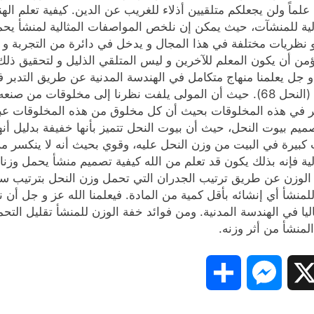
 من لدنه علماً ولن يجعلكم متلقيين أذلاء للغريب عن الدين. كيفية تعلم
ثالية للمنشآت، حيث يمكن إن نلخص المواصفات المثالية لمنشأ يحمل
 و نظريات مختلفة في هذا المجال و يدخل في دائرة من التجربة و 
مؤمن أن يكون المعلم للآخرين و ليس المتلقي الذليل و لتحقيق ذ
أَنِ اتَّخِذِي مِنَ الْجِبَالِ بُيُوتًا وَمِنَ الشَّجَرِ وَمِمَّا يَعْرِشُونَ” (النحل 68). حيث
تفكر في هذه المخلوقات بحيث أن كل مخلوق من هذه المخلوقات ع
يم بيوت النحل، حيث أن بيوت النحل تتميز بأنها خفيفة بدليل أنه
ت كبيرة في البيت من وزن النحل عليه، وقوي بحيث أنه لا ينكسر م
ة فإنه بذلك يكون قد تعلم من الله كيفية تصميم منشأ يحمل وزنا 
ة الوزن عن طريق ترتيب الجدران التي تحمل وزن النحل بترتيب 
 للمنشأ أي إنشائه بأقل كمية من المادة. فيعلمنا الله عز و جل
يا في الهندسة المدنية. ومن فوائد خفة الوزن للمنشأ تقليل التحم
منشأ من أثر وزنه.
Share
Messenger
Snapc
X