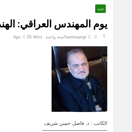
جديد
يوم المهندس العراقي: الهند
0
Saotiraqiogr
سنة واحدة Ago
1 Mins
الكاتب : د. فاضل حسن شريف
—————————————