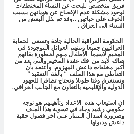
فريق متخصص للبحث عن النساء المختطفات
لوجود مشكلة عدم الإفصاح عن هوياتهن بسبب
الخوف على حياتهن ..وقد تم نقل البعض من
النساء الى العراق .
الحكومة العراقية الحالية جادة وتسعى لحماية
العراقيين جميعا ومنهم العوائل الموجودة في
المخيم لاسيما الأطفال منهم لخطورة بقائهم
هناك، لابد من فك عقدة المخيم والتي تعد من
أكبر مخلفات داعش المهزوم، وأعتقد بأن
التعاطي مع هذا الملف ” بالغة التعقيد ”
وتستغرق وقتا طويلا وتحتاج تظافرا للجهود
الدولية والإقليمية بالتعاون مع الجانب العراقي.
ان استيعاب هذه الاعداد وتأهيلهم هو توجه
حكومي رشيد وجاد في تسوية هذا الملف
وضرورة اسدال الستار على اخر فصول حقبة
داعش وذيولها .