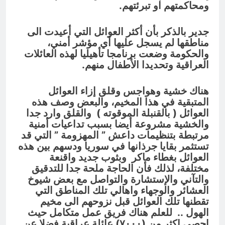
ومحاكمتهم او تبرئتهم.
جدير بالذكر بأن أكثر العوائل التي أعيدت الى
مناطقها لم يسجل عليها أي مؤشر أمني،
والحكومة وضعت برنامجا تأهيليا لهذه العائلات
العراقية وتحديدا الأطفال منهم.
هناك خشية وهواجس وقلق إزاء العوائل
المتبقية في هذا المخيم، والبعض وصف هذه
العوائل ( بالقنبلة الموقوته ) والقلق وارد جدا
والخشية مشروعة أيضا بسبب تداعيات أمنية
مرتبطة بتنظيمات داعش ” المهزومة ” التي قد
تستثمر بقايا جرذانها في سوريا ودسهم بين هذه
العوائل بغطاء ماكر وبثوب جديد واقنعة
مختلفة، لذلك فأن الحاجة ملحة جدا للتدقيق
والتآني والإستشارة والتواصل مع بعض شيوخ
العشائر والوجهاء واهالي تلك المناطق التي
تقطنها تلك العوائل قبل نزوحهم الى مخيم
الهول .. للعلم هناك فريق عمل متكامل حيث
احصى اكثر من (٧٠٠٠) عائلة عراقية فضلا عن