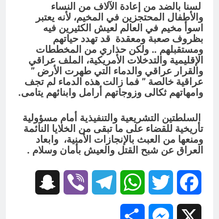
لسنا بالضد من إعادة الآلاف من النساء
والأطفال المحتجزين في المخيم، لأنه يعتبر
اسوأ مخيم في العالم لعيش الكثيرين فيه
بظروف صعبة ومعقدة قد تهدد حياتهم
ومستقبلهم .. ولكن حذاري من المخططات
الإقليمية والتدخلات الأمريكية، الملف عراقي
والقرار عراقي والدماء التي طهرت الأرض ”
عراقية خالصة ” فما زالت هذه الدماء لم تجف
وامهاتهم ثكالى وزوجاتهم أرامل وابنائهم يتامى.
السلطتين التشريعية والتنفيذية أمام مسؤولية
تأريخية للقضاء على ما تبقى من الخلايا النائمة
ومنعها من العبث بالإنجازات الأمنية، وابعاد
العراق عن شبح القتل والعيش بأمان وسلام .
Snapchat
Viber
Telegram
WhatsApp
Twitter
Facebook
Share
Messenger
X