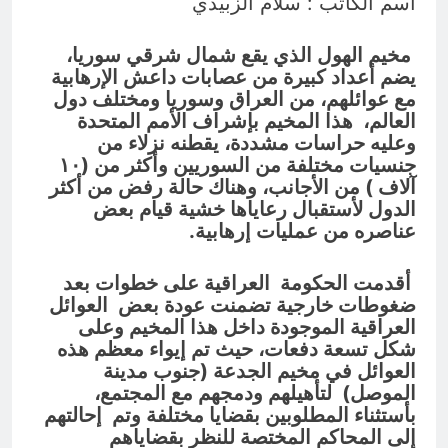
اسم الكاتب : سلام الزبيدي
من الجولاني (ح 1) (وإذا كنت فيهم فأقمت
لهم الصلاة فلتقم طائفة منهم معك
12 ساعة Ago
وليأخذوا أٍسلحتهم)
مجلس عزاء حسيني (البصيرة في
مخيم الهول الذي يقع شمال شرقي سوريا،
القرآن الكريم وعند العباس عليه
يضم أعداد كبيرة من عصابات داعش الإرهابية
السلام)
12 ساعة Ago
مع عوائلهم، من العراق وسوريا ومختلف دول
العالم، هذا المخيم بإشراف الأمم المتحدة
وعليه حراسات مشددة، يقطنه نزلاء من
جنسيات مختلفة من السوريين وأكثر من (١٠
آلاف ) من الأجانب، وهناك حالة رفض من أكثر
الدول لأستقبال رعاياها خشية قيام بعض
عناصره من عمليات إرهابية.
أقدمت الحكومة العراقية على خطوات بعد
ضغوطات خارجية تضمنت عودة بعض العوائل
العراقية الموجودة داخل هذا المخيم وعلى
شكل تسعة دفعات، حيث تم إيواء معظم هذه
العوائل في مخيم الجدعة (جنوب مدينة
الموصل) لتأهيلهم ودمجهم مع المجتمع،
بأستثناء المطلوبين بقضايا مختلفة وتم إحالتهم
إلى المحاكم المختصة للنظر بقضاياهم