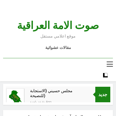
Ski
t
conten
صوت الامة العراقية
موقع اعلامي مستقل
مقالات عشوائية
مجلس حسيني (الاستجابة
جديد
للنصيحة)
دقيقة واحدة Ago
الكاتبان باقر الزبيدي ورياض سعد يحذران
من الجولاني (ح 2) (فاذا سجدوا فليكونوا