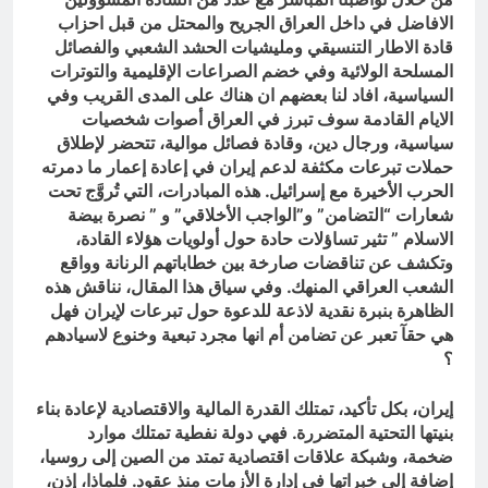
الافاضل في داخل العراق الجريح والمحتل من قبل احزاب
قادة الاطار التنسيقي ومليشيات الحشد الشعبي والفصائل
المسلحة الولائية وفي خضم الصراعات الإقليمية والتوترات
السياسية، افاد لنا بعضهم ان هناك على المدى القريب وفي
الايام القادمة سوف تبرز في العراق أصوات شخصيات
سياسية، ورجال دين، وقادة فصائل موالية، تتحضر لإطلاق
حملات تبرعات مكثفة لدعم إيران في إعادة إعمار ما دمرته
الحرب الأخيرة مع إسرائيل. هذه المبادرات، التي تُروَّج تحت
شعارات “التضامن” و”الواجب الأخلاقي” و ” نصرة بيضة
الاسلام ” تثير تساؤلات حادة حول أولويات هؤلاء القادة،
وتكشف عن تناقضات صارخة بين خطاباتهم الرنانة وواقع
الشعب العراقي المنهك. وفي سياق هذا المقال، نناقش هذه
الظاهرة بنبرة نقدية لاذعة للدعوة حول تبرعات لإيران فهل
هي حقآ تعبر عن تضامن أم انها مجرد تبعية وخنوع لاسيادهم
؟
إيران، بكل تأكيد، تمتلك القدرة المالية والاقتصادية لإعادة بناء
بنيتها التحتية المتضررة. فهي دولة نفطية تمتلك موارد
ضخمة، وشبكة علاقات اقتصادية تمتد من الصين إلى روسيا،
إضافة إلى خبراتها في إدارة الأزمات منذ عقود. فلماذا، إذن،