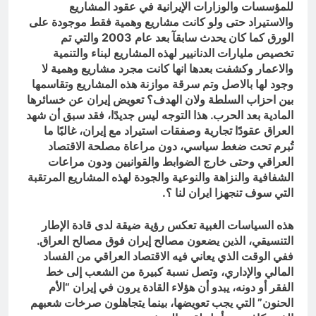
للمؤسسات والوزارات الإيرانية في عقود المشاريع
والاستيراد حتى ولو كانت مشاريع وهمية فقط موجودة على
الورق كما كان يحدث سابقآ بعد عام 2003 والتي تم
تخصيص مليارات الدنانيير لهذه المشاريع لبناء والتنمية
والاعمار وكشفت بعدها انها كانت مجرد مشاريع وهمية لا
وجود لها بالاصل وتم سرقة موازنة هذه المشاريع وتقاسمها
بين احزاب السلطة ولان الهدف؟ تعويض إيران عن خسائرها
المادية بعد الحرب. هذا التوجه ليس جديدًا، فقد سبق أن شهد
العراق عقودًا تجارية وصفقات استيراد مع إيران، غالبًا ما
تُبرم تحت ضغط سياسي، دون مراعاة مصلحة الاقتصاد
العراقي وحتى خارج الضوابط والقوانيين ودون مراعات
الشفافية والنزاهة والنوعية والجودة لهذه المشاريع المرتقبة
التي سوف تنجهزا ايران لنا ؟.
هذه السياسات الغبية تعكس رؤية ضيقة لدى قادة الإطار
التنسيقي، الذين يضعون مصالح إيران فوق مصالح العراق.
ففي الوقت الذي يعاني فيه الاقتصاد العراقي من الفساد
المالي والإداري، وتصل نسبة كبيرة من الشعب إلى خط
الفقر أو دونه، يبدو أن هؤلاء القادة يرون في إيران “الأم
الحنون” التي يجب تعويضها، بينما يتجاهلون صرخات شعبهم