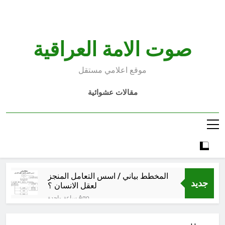
Ski
t
conten
صوت الامة العراقية
موقع اعلامي مستقل
مقالات عشوائية
المخطط بياني / اسس التعامل المنجز
جديد
لعقل الانسان ؟
ساعة واحدة Ago
عْاشُورْاءُالسَّنَةُ الثَّالِثةَ عشَرَة(٢٢)
[إِنتفاضةُ صفَر…تمرُّدٌ حُسَينيٌّ][ب]