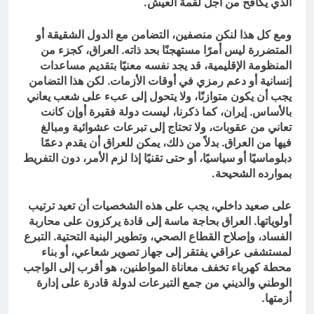
الذي يكافح من أجل لقمة العيش.
ومع كل هذا لنكن منصفين، التضامن مع الدول الشقيقة أو
المتضررة ليس أمرًا مستهجنًا بحد ذاته. العراق، كجزء من
المنظومة الإقليمية، قد يجد نفسه معنيًا بتقديم مساعدات
إنسانية أو دعم رمزي في أوقات الأزمات. لكن هذا التضامن
يجب أن يكون متوازنًا، ولا يتحول إلى عبء على شعب يعاني
بالأساس. إيران، كما ذكرنا، ليست دولة فقيرة أوإن كانت
تعاني من عقوبات، ولا تحتاج إلى تبرعات عشوائية ومبالغ
فيها من العراق. بدلاً من ذلك، يمكن للعراق أن يقدم دعمًا
دبلوماسيًا أو سياسيًا، أو حتى تقنيًا إذا لزم الأمر، دون التفريط
بموارده الشحيحة.
على صعيد داخلي، يجب على هذه الشخصيات أن تعيد ترتيب
أولوياتها. العراق بحاجة ماسة إلى قادة يركزون على محاربة
الفساد، وإصلاح القطاع الصحي، وتطوير البنية التحتية. التبرع
لمستشفى عراقي يفتقر إلى جهاز تصوير شعاعي، أو بناء
محطة كهرباء تخفف معاناة المواطنين، هو أقرب إلى الواجب
الوطني والديني من جمع التبرعات لدولة قادرة على إدارة
أزمتها.