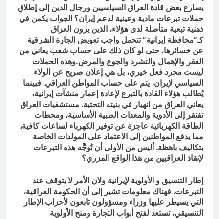
يسارع بعض قادة العراق السياسيين ورجال الدين إلى إطلاق
حملات تبرعات مادية وعينية لدعم إيران؟ الجواب يكمن في
ذهنية تبعية متأصلة لدى هؤلاء، الذين يرون العراق
كـ”محافظة إيرانية” تتحمل واجب تعويض الجارة الشرقية
عن خسائرها، حتى لو كان ذلك على حساب شعب يعاني من
الفقر والإهمال والتشرد والجوع والمرض.وهذه الحملات
ليست مجرد فعل خيري، بل هي إعلان صريح عن الولاء
السياسي لإيران، يتم على حساب المواطن العراقي. فبينما
يُطالب هؤلاء القادة بالتبرع لإعادة إعمار منشآت إيرانية،
يعاني العراق من انهيار في بنيته التحتية. مستشفيات العراق
تفتقر إلى الأدوية والمعدات الطبية الأساسية، ومحطات
الطاقة الكهربائية عاجزة عن توفير الكهرباء لساعات كافية،
مما يدفع المواطنين إلى الاعتماد على المولدات الخاصة
بتكاليف باهظة. أليس من الأولى أن تُوجَّه هذه التبرعات
لإنقاذ العراقيين من هذا الواقع المزري؟
إطار التنسيق و الأولوية لإيرانية ولان الأمر لا يتوقف عند
التبرعات. فهناك معلومات تشير إلى أن الحكومة العراقية،
التي يسيطر عليها وزراء ومسؤولون تابعون لأحزاب الإطار
التنسيقي، تستعد لفتح أبواب التجارة ومنح الأولوية