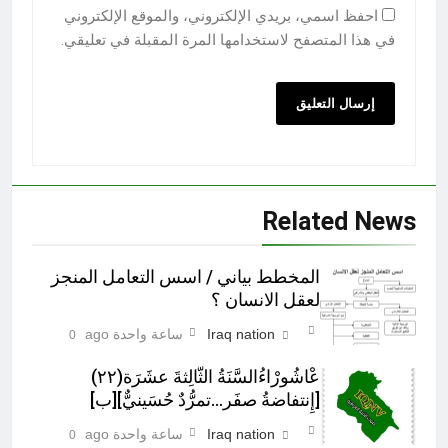
احفظ اسمي، بريدي الإلكتروني، والموقع الإلكتروني
في هذا المتصفح لاستخدامها المرة المقبلة في تعليقي.
Related News
المخطط بياني / اسس التعامل المنجز
لعقل الانسان ؟
Iraq nation
ساعة واحدة ago
0
عْاشُورْاءُالسَّنَةُ الثَّالِثةَ عشَرَة(٢٢)
[إِنتفاضةُ صفَر…تمرُّدٌ حُسَينيٌّ][ب]
Iraq nation
ساعة واحدة ago
0