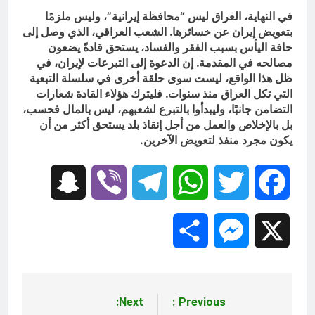
في النهاية، العراق ليس “محافظة إيرانية”، وليس ملزمًا
بتعويض إيران عن خسائرها. الشعب العراقي، الذي وصل إلى
حافة اليأس بسبب الفقر والفساد، يستحق قادةً يضعون
مصالحه في المقدمة. إن الدعوة إلى التبرعات لإيران، في
ظل هذا الواقع، ليست سوى حلقة أخرى في سلسلة التبعية
التي تكل العراق منذ سنوات. فليترك هؤلاء القادة شعارات
التضامن جانبًا، وليبدأوا بالتبرع لشعبهم، ليس بالمال فحسب،
بل بالإخلاص والعمل من أجل إنقاذ بلد يستحق أكثر من أن
يكون مجرد منفذ لتعويض الآخرين.
Snapchat
Viber
Telegram
WhatsApp
Twitter
Facebook
Share
Messenger
X
Next:
Previous:
تصفّح