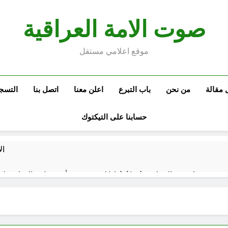
صوت الامة العراقية
موقع اعلامي مستقل
 مقالة
من نحن
باب التبرع
اعلن معنا
اتصل بنا
التسج
حسابنا على التيكتوك
ال
م العراقي الحر
مجلس عزاء حسيني (البصيرة في القرآن الكريم وعند العباس عليه السلام)
ساعتين Ago
الحشود السورية على الحدود العراقية: لماذا الآن؟ وهل