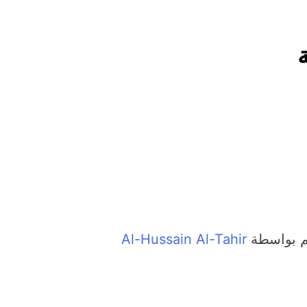
اولا: (الولائي بعيون العراقيين)..كيف تعرف الولائي بـ 13 صفة..ثانيا (
السعودية) و(استهداف الامريكان..والتهديد باجتياح الكويت)
ماذا لو..تحليل حالة البنية الأسلامية بأستبعاد العترة النبوية الطاهرة من المشهد الأسلامي..!!
تجيك المنية
توشكا سيّدُ الموقف في مأرب.. وضربةٌ تُجدِّد معادلةَ الردع.
ساعتين Ago
الملائكة والدواب يسبحون بمحمده لكن لا تعرفون تسبيحهم .
م بواسطة
Al-Hussain Al-Tahir