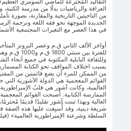
العرافة والرياضيات بدلًا من مدرسة الكتبة، 
من الناحيتين التاريخية والمقارنة، بصورة تأم
الجديدة الموجهة نحو فقه اللغة وترجمة الرم
في هذا العصر مع التغيرات المجتمعية الأشمل و
أواخر الألف الثاني ق.م وعصر البرونز المتأ
للفترة بين 
بسبب اختلاف المواقف نحو الكتابة المسمارية 
من الممكن للمرء أن يضع قائمتين من المفترض 
القوائم المعجمية هي الدولة الآشورية التي حاف
العالمية، وكانت آشور هي قلبُ الإمبراطورية ا
الممارسة الكتابية. أصبحت القوائم المعجمية
العالية وبهذا تبنت آشور تقليدًا قديمًا مُحترم
شريعة دينية، وقد أًسبِغت عليها هذه الصفة فعل
السلطة وشرعنة الإمبراطورية العالمية» (فيلدو