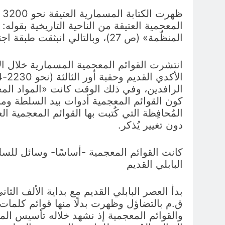
ظ
المعجمية العتيقة من الناحية التاريخية بقوله
المنظّمة» (ص 27)، وبالتالي انبثقت طبقة اجتماعية جديدة هي طبقة الكَتَبة اتخذت القوائم المعجمية وسيلة لبناء هويتها الاجتماعية.
انتشرت القوائم المعجمية المسمارية خلال الأل
كون القوائم المعجمية أدوات بيد السلطة ومرا
المُحافِظة التي كُتبت بها القوائم المعجمية ال
دون تغيير يُذكر.
كانت القوائم المعجمية -أساسًا- وسائل للسلط
البابلي القديم
ق.م بالتضاؤل وظهرت بدلًا منها قوائم كلمات وع
والقوائم المعجمية إذ نشهد خلاله تأسيس المن