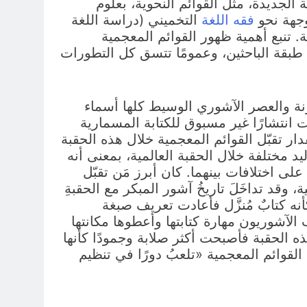
إضافة إلى ربط القوائم المعجمية الجديدة، مثل القوائم النحوية، بعلوم
وجهة نحو
فقه اللغة
التخميني (دراسة اللغة
ة. تنبع أهمية ظهور القوائم المعجمية
طبقة الباحثين، وعمومًا تتسق كل التطورات
رنة والعصر الآشوري الوسيط كلها أسماء
) وقد «شهدت انتشارًا غير مسبوق للكتابة المسمارية
حاء الشرق الأدنى القديم» (فيلدويس، ص 226)، وقد اختلف مقدار تقبّل القوائم المعجمية خلال هذه الحقبة
د مختلفة خلال الحقبة العالمية، بمعنى أنه
ى اختلافات بينهما. كان أبرز مَن تقبّل
 وقد تداخَلَ تاريخُ آشور المبكر مع الحقبةِ
نه كتابٌ مُنزَّل فأعادت تعريف صبغة
لآشوريون مهارة كتابتها وأعطوها مكانتها
 هذه الحقبة فأصبحت أكثر صلابة وجمودًا كأنها
 القوائم المعجمية «تلعبُ دورًا في تنظيم