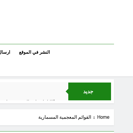
Ski
t
conten
النشر في الموقع
ارسال
جديد
الكاتبان باقر الزبيدي ورياض سعد يحذران من الجولاني (ح 1) (وإذا كنت فيهم فأقمت لهم الصلاة فلتقم طائفة منهم معك وليأخذوا أٍسلحتهم)
الإعلا
Home
القوائم المعجمية المسمارية