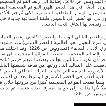
التقاليد المُخترعة للماضي السومري العظيم» (فيلدويس، ص 218)، 
ونرى -أيضًا- في هذا العصر ظهور القوائم المعجمية الم
لية) وعزل الرموز المقطعية السومرية لكي تُترجم للأكدي
وز في أنها تُشير إلى تأسيس طبقة اجتماعية جديدة هي 
نقصد بها انبثاق النخبة البابلية.
خر والعصر البابلي الوسيط والعصر الكاشي وعصر العما
سنتي 1600 ق.م و1000 ق.م وهي فترة التحول نحو العالمية (العصر الدولي
وللثقافة البابلية المكتوبة في جميع أن
والتقاليد المعجمية. تشظّت القوائم المعجمية إلى تقالي
أن تكونا متماثلتين بجانب بعضهما فيعثر -رغم ذلك- عل
ظت على التقاليد التي ورثتها من ثقافة شقيقتها البابلية،
لآشورية القديمة التي عاملت التراث الثقافي البابلي كأ
 تقنية الأدب في العصر الآشوري الوسيط بعد أن اكتسب ا
ًا، بينما فقدت القوائم المعجمية كثيرًا من مرونتها خلال
ًا لأنها مثّلت -إلى حدٍ ما- معرفة بدئية عتيقة، ثم بدأت
يس، ص 391).