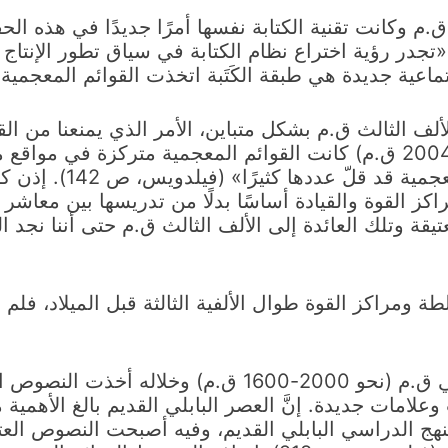
هرت الكتابة المسمارية العتيقة نحو 3200 ق.م وكانت تقنية الكتابة نفسها أمرًا
: «تجدر رؤية اختراع نظام الكتابة في سياق تطور الإنتا
ف الثالث ق.م بشكل متباين، الأمر الذي يمنعنا من القي
الأكدي القديم وحقبة أور الثالثة (نحو 2230-2004 ق.م) كانت القوائم المعجمية
الرافدين، وفي ذلك الو
كز القوة والقيادة أساسًا بدلًا من تدريسها بين معاشر 
عتيقة وتلك العائدة إلى الألف الثالث ق.م حتى أننا نجد الع
ة ومراكز القوة طوال الألفية الثالثة قبل الميلاد، فل
بدأ العصر البابلي القديم مع بداية الألف الثاني ق.م (نحو 0
لامات جديدة. إنَّ العصر البابلي القديم بالغ الأهمية 
هج الدراسي البابلي القديم، وفيه أصبحت النصوص العتيق