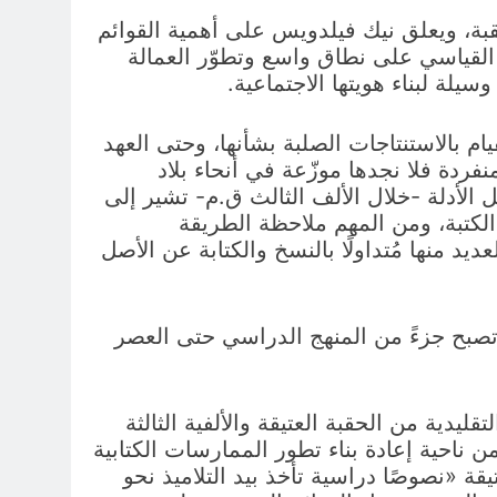
 جديدًا في هذه الحقبة، ويعلق نيك فيلدويس على أهمية القوائم
ج القياسي على نطاق واسع وتطوّر العمالة
ام بالاستنتاجات الصلبة بشأنها، وحتى العهد
 متركزة في مواقع منفردة فلا نجدها موزّعة في أنحاء بلاد
قت كانت «المواد المعجمية قد قلّ عددها كثيرًا» (فيلدويس، ص 142). إذن كل الأدلة -خلال الألف الثالث ق.م- تشير إلى
الكتبة، ومن المهم ملاحظة الطريقة
ديد منها مُتداولًا بالنسخ والكتابة عن الأصل
م تصبح جزءً من المنهج الدراسي حتى العصر
200-1600 ق.م) وخلاله أخذت النصوص التقليدية من الحقبة العتيقة والألفية الثالثة
من ناحية إعادة بناء تطور الممارسات الكتابية
ة «نصوصًا دراسية تأخذ بيد التلاميذ نحو