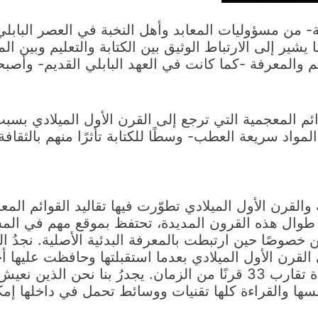
مية- من مسؤوليات المعابد وأهل النخبة في العصر البابل
ير إلى الارتباط الوثيق بين الكتابة والتعليم وبين الم
م والمعرفة -كما كانت في العهد البابلي القديم- وأصبح
 المعجمية التي ترجع إلى القرن الأول الميلادي بسبب تخ
واد سريعة العطب- وسطًا للكتابة تأثرًا منهم بالثقافة 
ة العتيقة والقرن الأول الميلادي تطوّرت فيها تقاليد القوائ
 طوال هذه القرون المديدة، تحتفظ بموقع مهم في المشهد 
صوصًا حين ارتبطت بالمعرفة البدئية الأصلية. نجدُ الكث
القرن الأول الميلادي بعدما استقبلتها وحافظت عليها أ
قلّما يتذكر الناس أدبًا ويتلقوه باستحسان لمدة تقارب 33 قرنًا من الزمان
ة نفسها والقراءة كلها تقنيات ووسائط تحمل في داخلها إمكا