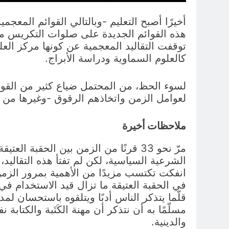
أخيرًا أصبح التعليم -وبالتالي القوائم المعج
هذه القوائم الجديدة على صلوات التكريس ما يش
توقفت التقاليد المعجمية عن كونها مركز العل
كالعلوم السماوية ودراسة الأبراج.
لسوء الحظ، من المحتمل ضياع كثير من القوائم
لعوامل الزمن واتخاذهم الرقوق -وغيرها من الم
ملاحظات أخيرة
مرّ نحو 33 قرنًا من الزمن بين الحقب
الشرعية السياسية، لكن لم تفتأ هذه التقاليد،
انفكت تكتسب مزيدًا من الأهمية بمرور الزمن خ
في الحقبة العتيقة ما تزال قيد الاستخدام في 
مسلّمًا به أن نتذكر أن مهنة الكَتَبة والكتاب
والدينية.