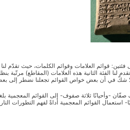
فئتين: قوائم العلامات وقوائم الكلمات، حيث تقدّم لنا ا
قدم لنا الفئة الثانية هذه العلامات (المقاطع) مرتّبة
ا شكّ في أن بعض خواص القوائم تجعلنا نضطر إلى بعض 
صفّان -وأحيانًا ثلاثة صفوف- إلى القوائم المعجمية بلغا
ا- استعمال القوائم المعجمية أداةً لفهم التطورات التاري