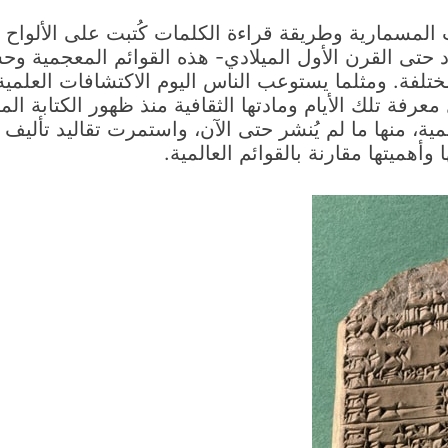
لمسمارية وطريقة قراءة الكلمات كُتبت على الألواح ا
لاد حتى القرن الأول الميلادي- هذه القوائم المعجمية وح
مختلفة. ومثلما يستوعب الناس اليوم الاكتشافات العلمية
معرفة تلك الأيام ومادتها الثقافية منذ ظهور الكتابة ال
المعجمية، منها ما لم يُنشر حتى الآن، واستمرت تقاليد تأليف
هميتها مقارنة بالقوائم العالمية.