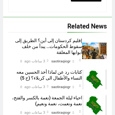
Related News
إقليم كردستان إلى أين؟ الطريق إلى
سقوط الحكومات… يبدأ من خلف
أبوابها المغلقة
saotiraqiogr
3 ساعات ago
0
كتابات رد عن لماذا أخذ الحسين معه
النساء والأطفال الى كربلاء؟ (ح 5)
saotiraqiogr
3 ساعات ago
0
احياء ليلة الجمعة (نعمة بالكسر والفتح،
نعمة ونعمت، نعمة ونعيم)
saotiraqiogr
3 ساعات ago
0