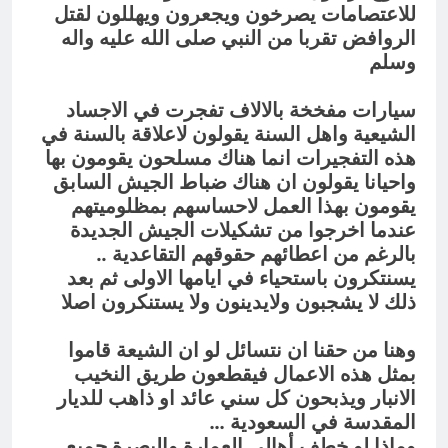
للاعتصامات يصرخون ويجعرون ويهللون لقتل
الروافض تقربا من النبي صلى الله عليه واله
وسلم
سيارات مفخخة بالالاف تفجرت في الاجساد
الشيعية واهل السنة يقولون لاعلاقة بالسنة في
هذه التفجيرات انما هناك مسلحون يقومون بها
واحيانا يقولون ان هناك ضباط الجيش السابق
يقومون بهذا العمل لاحساسهم بمظلوميتهم
عندما اخرجوا من تشكيلات الجيش الجديدة
بالرغم من اعطائهم حقوقهم التقاعدية ..
يسنتكرون باستحياء في ايامها الاولى ثم بعد
ذلك لا يشجبون ولايدينون ولا يستنكرون اصلا
وهنا من حقنا ان نتسائل لو ان الشيعة قاموا
بمثل هذه الاعمال فيقطعون طريق النخيب
الانبار ويذبحون كل سني عائد او ذاهب للديار
المقدسة في السعودية …
وماذا لو خطف أهالي العمارة والبصرة جميع