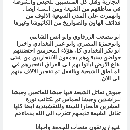
التجارية وقتل كل المنتسبين للجيش والشرطة
في مناطقهم من الشيعة ومن السنة ايضا .
وانهمرت على المدن الشيعية الالوف من
قذائف الهاون والصواريخ من الكاتيوشا وغيرها
ابو مصعب الزرقاوي وابو انس الشامي
وابوحمزة المصري وابو عمر البغدادي واخيرا
ابو بكر البغدادي كل هؤلاء المجرمين احتضنتهم
حواضن سنية وهم يجمعون الانتحاريين من شتى
بقاع الارض ليأتوا بهم الى العراق لتفجيرهم في
المناطق الشيعية وبالفعل تم تفجير الالاف منهم
الى الان.
جيوش تقاتل الشيعة فيها جيشا للفاتحين وجيشا
للراشدين وجيشا لحماس ثم لكتائب ثورة
العشرين فأنصارا للسنة وللنقشبندية ايضا كلها
تقاتل الشيعة تذبحهم تتقرب الى الله بدماءهم
شيوخ يرتقون منصات للجمعة واحيانا