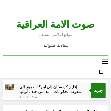
Ski
t
conten
صوت الامة العراقية
موقع اعلامي مستقل
مقالات عشوائية
إقليم كردستان إلى أين؟ الطريق إلى
جديد
سقوط الحكومات… يبدأ من خلف أبوابها
المغلقة
3 ساعات Ago
كتابات رد عن لماذا أخذ الحسين معه
النساء والأطفال الى كربلاء؟ (ح 5)