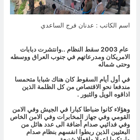
التجريدية للانسان
9 ساعات Ago
الولاية التكوينية / راي الفلسفة
التجريدية للانسان
اسم الكاتب : عدنان فرج الساعدي
10 ساعات Ago
عام 2003 سقط النظام ..وانتشرت دبابات
الامريكان ومدرعاتهم في جنوب العراق ووسطه
وحتى شماله
في أول أيام السقوط كان هناك شبابا متحمسا
مندفعا نحو الاقتصاص من كل الظلمة الذين
اذاقوه الويل والثبور .
وهؤلاء كانوا ضباطا كبارا في الجيش وفي الامن
القومي وفي جهاز المخابرات وفي الامن الخاص
وفي فدائيي صدام أضافة الى عدد هائل من
البعثيين الذين ربطوا انفسهم بنظام صدام
وارتكبوا اعملا وافعالا شنيعة .