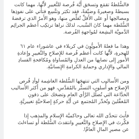
فالسُّلطةُ تقمَع وتسحَق أَيَّة فُرصة للتَّغييرِ لأَنَّها، مهما كانت
بسيطةً وصغيرةً وضيِّقةً، فقد تكبَر وتتَّسِع فتأتي على نفوذِها
ومصالحِها أَو على الأَقلِّ تُقلِّص منها، وهو الأَمرُ الذي ترفضهُ
السُّلطة مهما كانَ السَّبب، لذلكَ نراها ترتكِب أَعظم الجرائِم
الدَّمويَّة البشِعة لمُواجهةِ الفُرصة.
وهذا ما فعلهُ الأَمويُّونَ في كربلاء في عاشوراء عام ٦١
للهجرةِ، لأَنَّها كانت أَعظم فُرصة للإِصلاحِ والتَّغييرِ وإِعادةِ
الأُمورِ إِلى نصابِها من العدلِ والمُساواةِ ومُكافحةِ الفسادِ
المالي والإِداري وحمايةِ الكرامةِ الإِنسانيَّةِ.
ومن الأَساليب التي تنتهجَها السُّلطة الغاشِمة لوأدِ فُرص
الإِصلاح هو أُسلوب التستُّر بالمُقدَّسِ، فهو من أَكثر الأَساليب
الخدَّاعة التي تُضلِّل الرَّأي العام وتضحَك على ذقونِ
المُغفَّلينَ وتُخدِّر المُجتمع عن أَيَّةِ حركةٍ إِصلاحيَّةٍ تغييريَّةٍ.
فأَنتَ تتحدَّى الله تعالى وحاكميَّة الإِسلام والمذهب إِذا
فكَّرتَ في الإِصلاحِ والتَّغييرِ وانتقدتَ السُّلطة أَو تساءلتَ
عن مصيرِ المالِ العامِّ!.