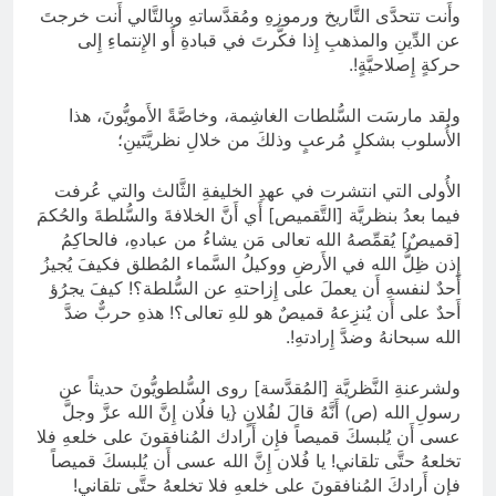
وأَنت تتحدَّى التَّاريخ ورموزهِ ومُقدَّساتهِ وبالتَّالي أَنت خرجتَ
عن الدِّينِ والمذهبِ إِذا فكَّرتَ في قبادةِ أَو الإِنتماءِ إِلى
حركةٍ إِصلاحيَّةٍ!.
ولقد مارسَت السُّلطات الغاشِمة، وخاصَّةً الأَمويُّونَ، هذا
الأُسلوب بشكلٍ مُرعبٍ وذلكَ من خلالِ نظريَّتَينِ؛
الأُولى التي انتشرت في عهدِ الخليفةِ الثَّالث والتي عُرفت
فيما بعدُ بنظريَّة [التَّقميص] أَي أَنَّ الخلافةَ والسُّلطةَ والحُكمَ
[قميصٌ] يُقمِّصهُ الله تعالى مَن يشاءُ من عبادهِ، فالحاكِمُ
إِذن ظِلُّ الله في الأَرضِ ووكيلُ السَّماء المُطلق فكيفَ يُجيزُ
أَحدٌ لنفسهِ أَن يعملَ على إِزاحتهِ عن السُّلطة؟! كيفَ يجرُؤ
أَحدٌ على أَن يُنزِعهُ قميصٌ هو للهِ تعالى؟! هذهِ حربٌّ ضدَّ
الله سبحانهُ وضدَّ إِرادتهِ!.
ولشرعنةِ النَّظريَّة [المُقدَّسة] روى السُّلطويُّونَ حديثاً عن
رسولِ الله (ص) أَنَّهُ قالَ لفُلانٍ {يا فلُان إِنَّ الله عزَّ وجلَّ
عسى أَن يُلبسكَ قميصاً فإِن أَرادك المُنافقونَ على خلعهِ فلا
تخلعهُ حتَّى تلقاني! يا فُلان إِنَّ الله عسى أَن يُلبسكَ قميصاً
فإِن أَرادكَ المُنافقونَ على خلعهِ فلا تخلعهُ حتَّى تلقاني!