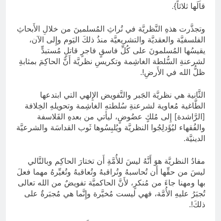
قالَها ثلاثاً}.
وتجذَّرت هذهِ النَّظريَّة في تُراثِ المُسلمينَ من خلالِ الأَبحاثِ
الفلسفيَّة والعقديَّة والتشريعيَّة منذُ ذلكَ اليَوم وإِلى الآن،
يقيسُها المُسلمونَ على كُلِّ فاسقٍ فاجرٍ قاتلٍ مُستبدٍّ
لشرعنةِ السُّلطة الغاشِمة وتكريسِ نظريَّة أَنَّ الحاكِمَ بمثابةِ
ظلُّ الله في الأَرضِ!.
الثَّانية هي نظريَّة الجَبر والتَّفويض الإِلهي التي ابتدعها
الطَّاغية مُعاوية لشرعنةِ سُلطتهِ الغاشِمة وتحويلهِ الخِلافة
[الرَّاشدة] إِلى مُلكٍ عضُوضٍ، ليأتي من بعدهِ الفَلاسفة
والفُقهاء ليُؤَدلِجُوا النظريَّة ويُلبِسُوها ثَوب القداسَة والشرعيَّة
الدينيَّة.
مفادُ النظريَّة هوَ أَنَّهُ ليسَ للأُمَّةِ أَن تختارَ الحاكِم وبالتَّالي
ليسَ من حقِّها أَن تُحاسبهُ وتُراقبهُ وتُعاقبهُ وتُغيِّرهُ مهما فعلَ
بها ومهنا جاءَ من مُنكرٍ، لأَنَّ الحاكميَّة تفويضٌ من الله تعالى
تُجبَرُ عليهِ الأُمَّة، فهي ليست مُخيَّرة وإِنَّما هي مُجبَرةٌ على
ذلكَ!.