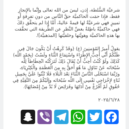
شرعيَّة السُّلطة، إِذن، ليسَ من الله تعالى وإِنَّما بالإِنجازِ
فقط، فإِذا حمَت الحاكميَّة حقَّ النَّاس من دونِ تفرِقةٍ أَو
تمييزٍ فهي شرعيَّةٌ لها قيمةً عاليةً، أَمَّا إِذا لم يتحقَّق ذلكَ
فهي حاكميَّةٌ باطِلةٌ بغضِّ النَّظرِ عن الطَّريقة التي تحقَّقت
بها هذهِ الحاكميَّة وهويَّتها وخلفيَّتها [المذهبيَّة]!.
يقولُ أَميرُ المُؤمنِينَ (ع) {وقَدْ كَرِهْتُ أَنْ يَكُونَ جَالَ فِي
ظَنِّكُمْ أَنِّي أُحِبُّ الإِطْرَاءَ واسْتِمَاعَ الثَّنَاءِ ولَسْتُ (بِحَمْدِ اللَّه)
كَذَلِكَ ولَوْ كُنْتُ أُحِبُّ أَنْ يُقَالَ ذَلِكَ لَتَرَكْتُه انْحِطَاطاً لِلَّه
سُبْحَانَه عَنْ تَنَاوُلِ مَا هُوَ أَحَقُّ بِهِ مِنَ الْعَظَمَةِ والْكِبْرِيَاءِ،
ورُبَّمَا اسْتَحْلَى النَّاسُ الثَّنَاءَ بَعْدَ الْبَلَاءِ فَلَا تُثْنُوا عَلَيَّ بِجَمِيلِ
ثَنَاءٍ لإِخْرَاجِي نَفْسِي إِلَى اللَّه سُبْحَانَه وإِلَيْكُمْ مِنَ التَّقِيَّةِ فِي
حُقُوقٍ لَمْ أَفْرُغْ مِنْ أَدَائِهَا وفَرَائِضَ لَا بُدَّ مِنْ إِمْضَائِهَا}.
٢٠٢٥/٦/٢٨
Snapchat
Viber
Telegram
WhatsApp
Twitter
Facebook