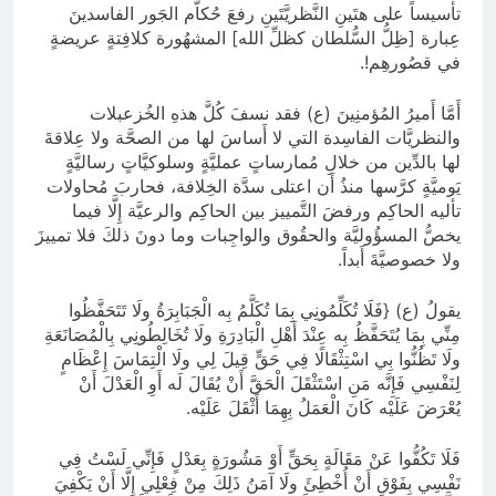
تأسيساً على هتَينِ النَّظريَّتَينِ رفعَ حُكاَّم الجَور الفاسدينَ
عِبارة [ظِلُّ السُّلطان كظلِّ الله] المشهُورة كلافِتةٍ عريضةٍ
في قصُورهِم!.
أَمَّا أَميرُ المُؤمنِينَ (ع) فقد نسفَ كُلَّ هذهِ الخُزعبلات
والنظريَّات الفاسِدة التي لا أَساسَ لها من الصحَّة ولا عِلاقةَ
لها بالدِّين من خلالِ مُمارساتٍ عمليَّةٍ وسلوكيَّاتٍ رساليَّةٍ
يَوميَّةٍ كرَّسها منذُ أَن اعتلى سدَّة الخِلافة، فحاربَ مُحاولات
تأليه الحاكِم ورفضَ التَّمييز بين الحاكِم والرعيَّة إِلَّا فيما
يخصُّ المسؤُوليَّة والحقُوق والواجِبات وما دونَ ذلكَ فلا تمييزَ
ولا خصوصيَّةَ أَبداً.
يقولُ (ع) {فَلَا تُكَلِّمُونِي بِمَا تُكَلَّمُ بِه الْجَبَابِرَةُ ولَا تَتَحَفَّظُوا
مِنِّي بِمَا يُتَحَفَّظُ بِه عِنْدَ أَهْلِ الْبَادِرَةِ ولَا تُخَالِطُونِي بِالْمُصَانَعَةِ
ولَا تَظُنُّوا بِي اسْتِثْقَالًا فِي حَقٍّ قِيلَ لِي ولَا الْتِمَاسَ إِعْظَامٍ
لِنَفْسِي فَإِنَّه مَنِ اسْتَثْقَلَ الْحَقَّ أَنْ يُقَالَ لَه أَوِ الْعَدْلَ أَنْ
يُعْرَضَ عَلَيْه كَانَ الْعَمَلُ بِهِمَا أَثْقَلَ عَلَيْه.
فَلَا تَكُفُّوا عَنْ مَقَالَةٍ بِحَقٍّ أَوْ مَشُورَةٍ بِعَدْلٍ فَإِنِّي لَسْتُ فِي
نَفْسِي بِفَوْقِ أَنْ أُخْطِئَ ولَا آمَنُ ذَلِكَ مِنْ فِعْلِي إِلَّا أَنْ يَكْفِيَ