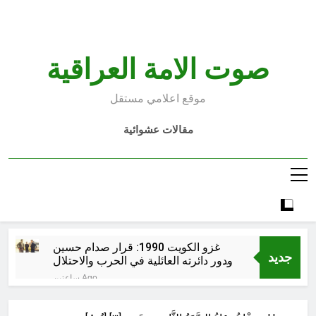
Ski
t
conten
صوت الامة العراقية
موقع اعلامي مستقل
مقالات عشوائية
غزو الكويت 1990: قرار صدام حسين
جديد
ودور دائرته العائلية في الحرب والاحتلال
وعمليات النهب
ساعتين Ago
السابع من آب يوم الشهيد الأشوري قيم
الشهادة عند الأشوريين ودور الشهيد في