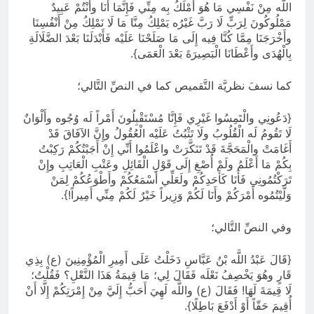
اللَّه مِنْ نَفْسِي مَا هُوَ أَمْلَكُ بِه مِنِّي فَإِنَّمَا أَنَا وأَنْتُمْ عَبِيدٌ
مَمْلُوكُونَ لِرَبٍّ لَا رَبَّ غَيْرُه يَمْلِكُ مِنَّا مَا لَا نَمْلِكُ مِنْ أَنْفُسِنَا
وأَخْرَجَنَا مِمَّا كُنَّا فِيه إِلَى مَا صَلَحْنَا عَلَيْه فَأَبْدَلَنَا بَعْدَ الضَّلَالَةِ
بِالْهُدَى وأَعْطَانَا الْبَصِيرَةَ بَعْدَ الْعَمَى}.
كما نسفَ نظريَّة التَّقميص كما في النصِّ التَّالي؛
{دَعُونِي والْتَمِسُوا غَيْرِي فَإِنَّا مُسْتَقْبِلُونَ أَمْراً لَه وُجُوه وأَلْوَانٌ
لَا تَقُومُ لَه الْقُلُوبُ ولَا تَثْبُتُ عَلَيْه الْعُقُولُ وإِنَّ الآفَاقَ قَدْ
أَغَامَتْ والْمَحَجَّةَ قَدْ تَنَكَّرَتْ واعْلَمُوا أَنِّي إِنْ أَجَبْتُكُمْ رَكِبْتُ
بِكُمْ مَا أَعْلَمُ ولَمْ أُصْغِ إِلَى قَوْلِ الْقَائِلِ وعَتْبِ الْعَاتِبِ وإِنْ
تَرَكْتُمُونِي فَأَنَا كَأَحَدِكُمْ ولَعَلِّي أَسْمَعُكُمْ وأَطْوَعُكُمْ لِمَنْ
وَلَّيْتُمُوه أَمْرَكُمْ وأَنَا لَكُمْ وَزِيراً خَيْرٌ لَكُمْ مِنِّي أَمِيراً!}.
وفي النصِّ التَّالي؛
{قَالَ عَبْدُ اللَّه بْنُ عَبَّاسِ دَخَلْتُ عَلَى أَمِيرِ الْمُؤْمِنِينَ (ع) بِذِي
قَارٍ وهُوَ يَخْصِفُ نَعْلَه فَقَالَ لِي؛ مَا قِيمَةُ هَذَا النَّعْلِ؟ فَقُلْتُ؛
لَا قِيمَةَ لَهَا! فَقَالَ (ع) واللَّه لَهِيَ أَحَبُّ إِلَيَّ مِنْ إِمْرَتِكُمْ إِلَّا أَنْ
أُقِيمَ حَقّاً أَوْ أَدْفَعَ بَاطِلًا}.