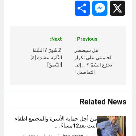
Share
Messenger
X
Next:
Previous:
تصفّح
المقالات
هل سيضطر
عْاشُورْاءُ السَّنَةُ
الخامنئي على تكرار
الثَّانية عشَرَة [٤]
تجرّع السُمْ ؟ … إلى
[النَّعيقُ]
التفاصيل !
Related News
من أجل حماية الأسرة والمجتمع اطفاء
النت بعد12مساءً ….