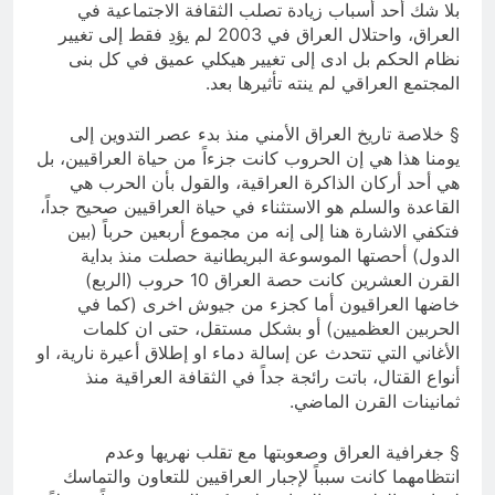
بلا شك أحد أسباب زيادة تصلب الثقافة الاجتماعية في
العراق، واحتلال العراق في 2003 لم يؤدِ فقط إلى تغيير
نظام الحكم بل ادى إلى تغيير هيكلي عميق في كل بنى
المجتمع العراقي لم ينته تأثيرها بعد.
§ خلاصة تاريخ العراق الأمني منذ بدء عصر التدوين إلى
يومنا هذا هي إن الحروب كانت جزءاً من حياة العراقيين، بل
هي أحد أركان الذاكرة العراقية، والقول بأن الحرب هي
القاعدة والسلم هو الاستثناء في حياة العراقيين صحيح جداً،
فتكفي الاشارة هنا إلى إنه من مجموع أربعين حرباً (بين
الدول) أحصتها الموسوعة البريطانية حصلت منذ بداية
القرن العشرين كانت حصة العراق 10 حروب (الربع)
خاضها العراقيون أما كجزء من جيوش اخرى (كما في
الحربين العظميين) أو بشكل مستقل، حتى ان كلمات
الأغاني التي تتحدث عن إسالة دماء او إطلاق أعيرة نارية، او
أنواع القتال، باتت رائجة جداً في الثقافة العراقية منذ
ثمانينات القرن الماضي.
§ جغرافية العراق وصعوبتها مع تقلب نهريها وعدم
انتظامهما كانت سبباً لإجبار العراقيين للتعاون والتماسك