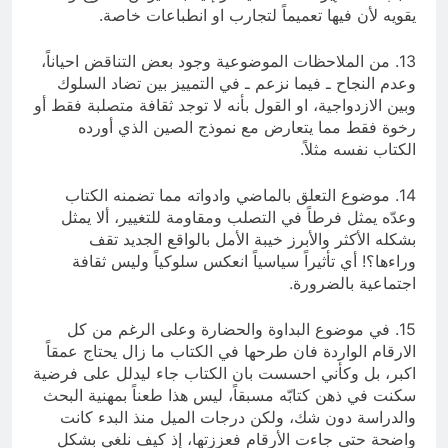
يقويه لأن فيها تعميماً لتجارب او انطباعات خاصة.
13. من الملاحظات الموضوعية وجود بعض التناقض احياناً،
وعدم النجاح ـ فيما نزعم ـ في التمييز بين تضاد السلوك
وبين الازدواجية، او القول بأنه لا توجد ثقافة متصلبة فقط أو
رخوة فقط مما يتعارض مع نموذج الصين الذي أورده
الكتاب نفسه مثلاً.
14. موضوع التعلق بالماضي وادواته مما تضمنه الكتاب
وعدّه يمثل فرطاً في التصلب ومقاومة للتغيير، ألا يمثل
بشكله الأكثر والأبرز خيبة الأمل بالواقع الجديد تقف
وراءها؟! أي تأثيراً سياسياً انعكس سلوكياً وليس ثقافة
اجتماعية بالضرورة.
15. في موضوع البداوة والحضارة وعلى الرغم من كل
الارقام الواردة فان طرحها في الكتاب ما زال يحتاج عمقاً
اكبر، بل وكأني احسست بان الكتاب جاء ليدلل على فرضية
سكنت في ذهن كتابّه مسبقاً، ليس هذا طعناً بمهنية البحث
والدراسة دون شك، ولكن درجات الميل منذ البدء كانت
واضحة حتى جاءت الأرقام فعززتها، إذ كيف نلغي بشكل