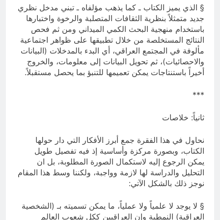
§ الذي يميز الكتاب ـ كما يذهب مؤلفاه ـ تبني مدخل نظري
جديد متمثلاً بنظرية الثقافات المتصلبة والرخوة واختبارها
باستخدام منهجية البحث الكمي الميداني ومن ثم فحص
النتائج المستخلصة من خلال تطبيقها على ظواهر اجتماعية
مألوفة في المجتمع العراقي، أي البدء بالمدخلات (البيانات
والاحصائيات)، ثم تحويل البيانات إلى معلومات، والخروج
أخيراً باستنتاجات يمكن تعميمها للتنبؤ بما يحصل مستقبلاً.
***
ثانياً: خلاصات
نحاول في هذا الفقرة جمع أبرز الأفكار التي دار حولها
الكتاب، وبصورة مركزة وأساسية إذ فيه تفصيل طويل
يمكن الرجوع إليه لاستكمال الصورة المطلوبة، بل ان
التحليل والدراسة لها لازمة وواجبة، ولكننا وسط هذا المقام
نوجز ذلك بالشكل الآتي:
§ لا يوجد لا علمياً ولا عملياً، ما يمكن تسميته بـ (الشخصية
العراقية) النمطية وإن العراقيين ككل شعوب العالم