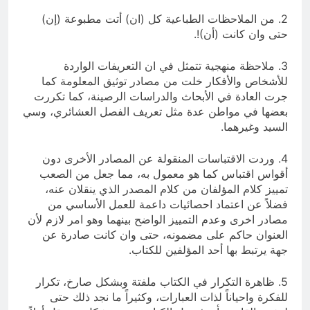
2. من الملاحظات الطباعية كل (ان) أتت مطبوعة (إن)
حتى وان كانت (أن)!.
3. ملاحظة منهجية تتمثل في ان التعريفات الواردة
للأشخاص والأفكار خلت من مصادر توثيق المعلومة كما
جرت العادة في الأبحاث والدراسات الرصينة، كما تكررت
بعضها في مواطن عدة مثل تعريف الفصل العشائري، وسي
السيد وغيرهما.
4. وردت الاقتباسات المنقولة عن المصادر الأخرى دون
أقواس اقتباس كما هو معمول به، مما جعل من الصعب
تمييز كلام المؤلفان من كلام المصدر الذي ينقلان عنه،
فضلاً عن اعتماد احصائيات داعمة للعمل الأساسي من
مصادر اخرى وعدم التمييز الواضح بينهما وهو امر لازم لأن
العنوان حاكم على مضمونه، حتى وان كانت صادرة عن
جهة يرتبط بها أحد المؤلفين للكتاب.
5. ظاهرة التكرار في الكتاب ملفتة وبشكل صارخ، تكرار
للفكرة واحياناً لذات العبارات، وكثيراً ما نجد ذلك حتى