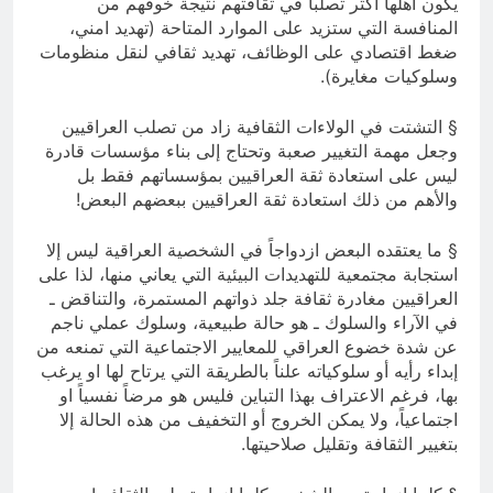
يكون أهلها أكثر تصلباً في ثقافتهم نتيجة خوفهم من
المنافسة التي ستزيد على الموارد المتاحة (تهديد امني،
ضغط اقتصادي على الوظائف، تهديد ثقافي لنقل منظومات
وسلوكيات مغايرة).
§ التشتت في الولاءات الثقافية زاد من تصلب العراقيين
وجعل مهمة التغيير صعبة وتحتاج إلى بناء مؤسسات قادرة
ليس على استعادة ثقة العراقيين بمؤسساتهم فقط بل
والأهم من ذلك استعادة ثقة العراقيين ببعضهم البعض!
§ ما يعتقده البعض ازدواجاً في الشخصية العراقية ليس إلا
استجابة مجتمعية للتهديدات البيئية التي يعاني منها، لذا على
العراقيين مغادرة ثقافة جلد ذواتهم المستمرة، والتناقض ـ
في الآراء والسلوك ـ هو حالة طبيعية، وسلوك عملي ناجم
عن شدة خضوع العراقي للمعايير الاجتماعية التي تمنعه من
إبداء رأيه أو سلوكياته علناً بالطريقة التي يرتاح لها او يرغب
بها، فرغم الاعتراف بهذا التباين فليس هو مرضاً نفسياً او
اجتماعياً، ولا يمكن الخروج أو التخفيف من هذه الحالة إلا
بتغيير الثقافة وتقليل صلاحيتها.