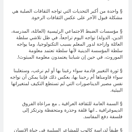
§ واحدة من أكبر التحديات التي تواجه الثقافات الصلبة هي
مشكلة قبول الآخر على عكس الثقافات الرخوة.
§ مؤسسات الضبط الاجتماعي الرئيسية (العائلة، المدرسة،
الدين، الدولة) تواجه اليوم تراجعاً، في ظل تلاشي سلطة
العائلة وازاحة لدور المعلم بسبب التكنولوجيا، وما يواجه
سلطة المؤسسة الدينية لأنها سلطة تعتمد معلومة
الموروث، في حين إن شبابنا يعتمدون معلومة المبثوث!.
§ ثورة التغيير قادمة سواء رغبنا بها أو لم نرغب، وستغلبنا
سواء قاومناها أم رحبنا بها، بعكس ذلك فإننا يمكن أن نواجه
نفس مصير الديناصورات التي لم تستطع التكيف لمتغيراتها
البيئية.
§ السمة العامة للثقافة العراقية ـ مع مراعاة الفروق
الديموغرافية ـ انها قلقة وحذرة ومتحفظة وترتكز إلى
فلسفة دفع المفاسد.
§ طبقاً لدراسة كالوب للمشاعر السلبية في حياة الإنسان