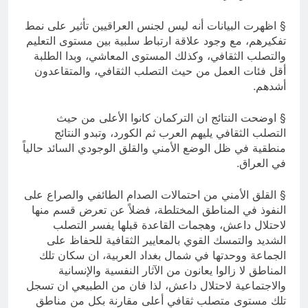
§ اظهرت البيانات أنه ليس لجنس العراقيين تأثير على نمط
تفكيرهم، مع وجود علاقة ارتباط سلبية بين مستوى التعليم
والتصلب الثقافي، وكذلك المستوى المعاشي، وبدا الطلبة
أقل فئات العمل من حيث التصلب الثقافي، والمتقاعدون
أشدهم.
§ اوضحت النتائج ان التركمان كانوا الأعلى من حيث
التصلب الثقافي يليهم العرب ثم الكورد، وتبدو النتائج
منطقية في ظل الوضع الأمني والقلق الوجودي السائد حالياً
في العراق.
§ القلق الأمني من احتمالات الصدام الطائفي والصراع على
النفوذ في المناطق المختلطة، فضلاً عن تعرض قسم منها
لاحتلال داعش، وهجمات القاعدة قبلها يفسر التصلب
الشديد والتمسك القوي بالمعايير الثقافية للحفاظ على
الجماعة ووحدتها في شمال بغداد العربية، ان سكان تلك
المناطق لا زالوا يعانون من الآثار النفسية والإنسانية
والاجتماعية لاحتلال داعش، لذا فان من الطبيعي ان تسجل
تلك مستوى متصلب ثقافي أعلى مقارنة بكل من مناطق