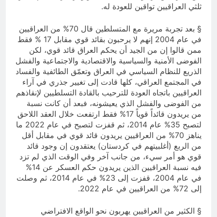
ثلثي العراقيين تواقين للعودة له.
§ بعد تجربة مريرة مع المتسلطين قال 70% من العراقيين
في عام 2004 إنهم لا يرحبون بقائد قوي مقابل 17 % فقط
ممن قالوا إن من الجيد أن يحكم العراق قائد قوي، لكن
الفوضى الأمنية والسياسية والاقتصادية والاجتماعية والفشل
الذريع للنظام السياسي في العراق وتعمّق الطائفية والفساد
في المجتمع العراقي، كلها قادت إلى تغيير جذري في آراء
العراقيين باتجاه العودة للترحيب بالقادة التسلطيين لإنقاذهم
من الفوضى والفشل الذي يعيشونه، فبعد أن كانت نسبة
من يريدون قائداً قوياً 17% فقط ارتفعت خلال العقد اللاحق
لتصبح 35% عام 2014، ثم قفزت لتصبح في عام 2022 ما
يناهز 70% من العراقيين يريدون قائد قوي في مقابل أقل
من الربع (أغلبيتهم في كردستان) يعتقدون إن وجود قائد
قوي هو أمر سيء، من جانب آخر وفي الوقت الذي لم تزد
فيه نسبة العراقيين الذين يريدون حكم العسكر عن 14%
في عام 2004، قفزت إلى 23% في عام 2014، ثم وصلت
إلى 72% من العراقيين في عام 2022.
§ الكثير من العراقيين يهربون نحو الواقع الافتراضي