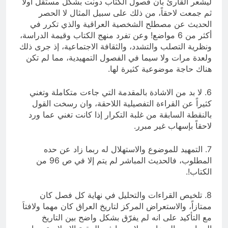
ليشعر القارئ بأن فصول الكتاب دونت بشكل مستقل أولاً
ثم جمعت لاحقاً، من ذلك على سبيل المثال لا الحصر
الحديث عن مصطلح الشخصية العراقية والذي تكرر في
أكثر من 6 مواضع! وعن تفرد منهج الكتاب وقيمة الدراسة،
ونظرية التصلب والتشدد، والثقافة الاجتماعية، إذ جرى ذلك
ولعدة مرات ولا سيما في الفصول التمهيدية، مما لم تكن
هناك حاجة موضوعية كثيرة لها.
6. لا بد من الاشادة بالمقدمة التي جاءت متكاملة وتغني
كثيراً عن القراءة التفصيلية اللاحقة، وان رسخت القول
بالنقطة السابقة من غلبة التكرار إذا كانت تغني عما ورد
لاحقاً بإسهاب غير مبرر.
7. التمهيد للموضوع والاستهلال له ربما زاد عن حده
المطلوب، فالحديث المباشر لم يتم إلا في ص 96 من
الكتاب!.
8. تلخيص القراءات والتحليل في نهاية كل فصل كان
ممتازاً، والاستعراض المركز لتاريخ العراق كان مهما ولافتاَ
مع التأكيد على انه لم يفرّق بشكل واضح بين التاريخ