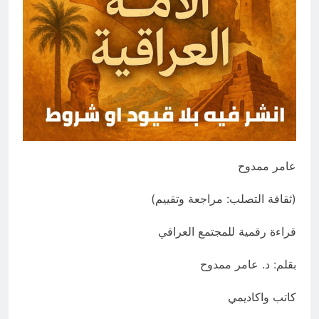
15 ساعة Ago
إقليم كردستان إلى أين؟ الطريق إلى
سقوط الحكومات… يبدأ من خلف أبوابها
المغلقة
20 ساعة Ago
عامر ممدوح
(ثقافة التصلب: مراجعة وتقييم)
قراءة رقمية للمجتمع العراقي
بقلم: د. عامر ممدوح
كاتب واكاديمي