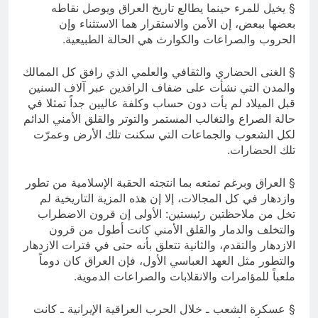
§ يخيل للمرء حينما يطالع تاريخ العراق ويوصل نقاطه
بعضها ببعض، إن الأمن والاستقرار هما الاستثناء وإن
الحروب والصراعات والكوارث هي الحالة الطبيعية.
§ الغنى الحضاري والثقافي والعلمي الذي رافق كل الممالك
والمدن التي نشأت على ضفاف الرافدين عبر آلاف السنين
قبل الميلاد لم يأت دون حساب وكلفة عاليين جداً تمثلا في
حالة الصراع والتغالب المستمر والتوتر والقلق الأمني الدائم
لكل الشعوب والجماعات التي سكنت تلك الأرض وعمرّت
تلك الحضارات.
§ العراق وبرغم تمتعه بما انتجته الحقبة الإسلامية من تطور
وازدهار في كل المجالات، إلا إن هذه المزية التاريخية لم
تخل من ملاحظتين رئيستين: الأولى إن قرون الاضطراب
والتخلف والدمار والقلق الأمني كانت أطول من قرون
الازدهار والتقدم، والثانية تتعلق بأنه حتى في فترات الازدهار
والتطور مثل العهد العباسي الأول، فإن العراق كان دوماً
ملعباً للمؤامرات والانقلابات والصراعات الدموية.
§ عسكرة الشعب ـ خلال الحرب العراقية الإيرانية ـ كانت