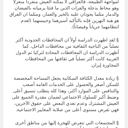
لمواجهة الطبيعة، فالعراقي لا يمكنه العيش منفرداً منعزلاً
وهو محاط بدجلة والفرات الذين ما فتئا يرميانه بالفيضان
والدمار مثلما يجودان عليه بالخير والعمار، ومثلما ان العراق
هو هبة النهرين فإنه بالتأكيد أسيرهما وحبيسهما (لعدم
انتظامهما جرياناً وفيضاناً).
§ لقد اظهرت الدراسة أولاً ان المحافظات الحدودية أكثر
تصلباً من الناحية الثقافية من محافظات الداخل، كما
أظهرت الدراسة ان المحافظات المحادة لتركيا ثم الدول
العربية كانت أكثر تصلباً في ثقافتها من المحافظات
المجاورة إيران.
§ زيادة معدل الكثافة السكانية يجعل المساحة المخصصة
للسكن أصغر والحصول على الخدمات العامة أصعب
والتنافس على الموارد أكثر، وهذا كله يتطلب تنسيق أعلى
وضبط أكبر للسلوك الاجتماعي لضمان مقدرة الجميع على
العيش المشترك وعدم تعدي البعض على حقوق الآخرين،
فهي تفرض مستوى أعلى من صلابة المعايير الاجتماعية.
§ المجتمعات التي تتعرض للهجرة إليها من مناطق أخرى