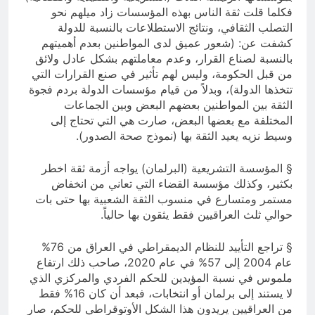
فكلما قلت ثقة الناس بهذه المؤسسات زاد ميلهم نحو
التصلب الثقافي، ونتائج الاستطلاعات بالنسبة للدولة
كشفت عن: (شعور عميق لدى المواطنين بعدم أهميتهم
بالنسبة لصناع القرار، وعدم معاملتهم بشكل عادل ولائق
من قبل الحكومة، وليس لهم تأثير في صنع القرارات التي
تتخذها الدولة)، وبدلاً من قيام مؤسسات الدولة بردم فجوة
الثقة بين المواطنين بعضهم البعض وبين الجماعات
المختلفة مع بعضها البعض، صارت هي التي تحتاج إلى
وسيط نزيه يعيد الثقة بها (نموذج صحة الصدور).
§ المؤسسة التشريعية (البرلمان) يواجه أزمة ثقة اخطر
بكثير، وكذلك مؤسسة القضاء التي تعاني من انخفاض
مستمر ومتسارع في منسوب الثقة الشعبية بها حتى بات
حوالي ثلث العراقيين فقط يثقون بها حالياً.
§ تراجع التأييد للنظام الديمقراطي في العراق من 76%
عام 2004 إلى 57% في عام 2020، صاحب ذلك ارتفاع
ملموس في نسبة المؤيدين للحكم الفردي والمركزي الذي
لا يستند إلى برلمان أو انتخابات، فبعد أن كان 16% فقط
من العراقيين يريدون هذا الشكل الأوتوقراطي للحكم، صار