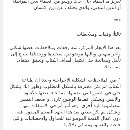
تعزيز ما أسماه جان جاك روسو من العلماء بدين المواطنة
أو الدين المدني، والذي يختلف عن دين الإنسان!.
***
ثالثاً: وقفات وملاحظات
بعد هذا الايجاز المركز، ثمة وقفات وملاحظات بعضها شكلي
وآخر منهجي وثالثها موضوعي، سجلناها ووجدناها تحتاج إلى
تأمل ومعالجة حتى تكتمل أهداف الكتاب ويحقق مبتغاه،
ومن ذلك:
1. من الملاحظات الشكلية الاخراجية وجدنا ان طباعة
الكتاب لم تكن محترفة بالشكل المطلوب وظهر ذلك بشكل
جلي في الصور التي تضمنها، مما جاء بعضها بالأسود
والأبيض وبشكل أفقدها الوضوح تارة، او ضعف التمييز
لمضامينها تارة أخرى، وهو أمر أثر في الاستفادة منها
وبشكل لم يكن ينبغي بعد هذا الجهد الضخم المبذول فيه،
دون اغفال القيمة الموضوعية للجداول والاحصائيات والتي
جاءت رائعة ومهمة في دلالاتها.