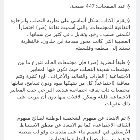
§ عدد الصفحات: 447 صفحة.
§ يقوم الكتاب بشكل أساسي على نظرية التصلب والرخاوة
الثقافية للمجتمعات، والتي أسميت ثقافة (صر) اختصاراً
لكلمتي صلب ـ رخو، وتقابل ـ في كثير من سماتها ـ
العصبية التي كانت محور مقدمة ابن خلدون، فالنظرية
تستند إلى منطقه وفلسفته.
§ طبقاً لنظرية (صر) فإن مجتمعات العالم تتوزع ما بين
مجتمعات شديدة التصلب حيث تكون فيها المعايير
الاجتماعية ( العادات والتقاليد والأعراف.. الخ) كثيرة وتتم
معاقبة (اجتماعياً) كل من ينتهكها بقوة ودون تسامح، تقابلها
مجتمعات ذات ثقافة اجتماعية شديدة التراخي حيث المعايير
الاجتماعية قليلة ويمكن الافلات منها دون أن يترتب على
ذلك عقوبات.
§ تم الابتعاد عن مفهوم الشخصية الوطنية لصالح مفهوم
الثقافة الاجتماعية، كما تم الابتعاد عن منطق الاستنباط
الأرسطي في التعميم بناء على مقدمات وقوالب نمطية
جاهزة من مثل صراع البداوة والحضارة.