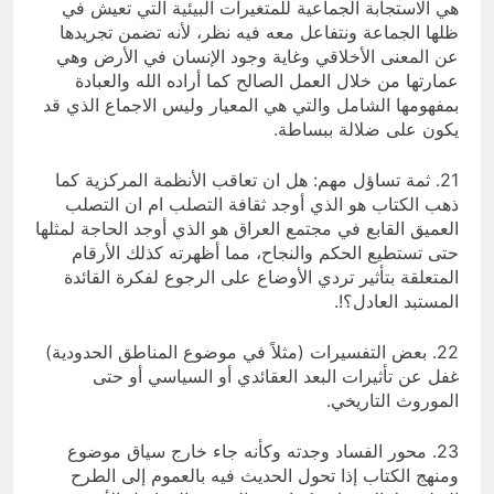
هي الاستجابة الجماعية للمتغيرات البيئية التي تعيش في
ظلها الجماعة ونتفاعل معه فيه نظر، لأنه تضمن تجريدها
عن المعنى الأخلاقي وغاية وجود الإنسان في الأرض وهي
عمارتها من خلال العمل الصالح كما أراده الله والعبادة
بمفهومها الشامل والتي هي المعيار وليس الاجماع الذي قد
يكون على ضلالة ببساطة.
21. ثمة تساؤل مهم: هل ان تعاقب الأنظمة المركزية كما
ذهب الكتاب هو الذي أوجد ثقافة التصلب ام ان التصلب
العميق القابع في مجتمع العراق هو الذي أوجد الحاجة لمثلها
حتى تستطيع الحكم والنجاح، مما أظهرته كذلك الأرقام
المتعلقة بتأثير تردي الأوضاع على الرجوع لفكرة القائدة
المستبد العادل؟!.
22. بعض التفسيرات (مثلاً في موضوع المناطق الحدودية)
غفل عن تأثيرات البعد العقائدي أو السياسي أو حتى
الموروث التاريخي.
23. محور الفساد وجدته وكأنه جاء خارج سياق موضوع
ومنهج الكتاب إذا تحول الحديث فيه بالعموم إلى الطرح