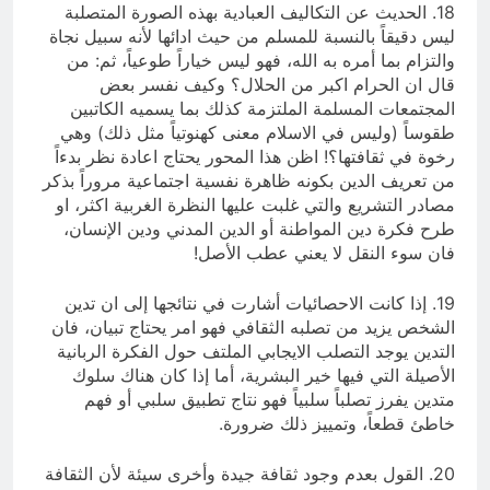
18. الحديث عن التكاليف العبادية بهذه الصورة المتصلبة
ليس دقيقاً بالنسبة للمسلم من حيث ادائها لأنه سبيل نجاة
والتزام بما أمره به الله، فهو ليس خياراً طوعياً، ثم: من
قال ان الحرام اكبر من الحلال؟ وكيف نفسر بعض
المجتمعات المسلمة الملتزمة كذلك بما يسميه الكاتبين
طقوساً (وليس في الاسلام معنى كهنوتياً مثل ذلك) وهي
رخوة في ثقافتها؟! اظن هذا المحور يحتاج اعادة نظر بدءاً
من تعريف الدين بكونه ظاهرة نفسية اجتماعية مروراً بذكر
مصادر التشريع والتي غلبت عليها النظرة الغربية اكثر، او
طرح فكرة دين المواطنة أو الدين المدني ودين الإنسان،
فان سوء النقل لا يعني عطب الأصل!
19. إذا كانت الاحصائيات أشارت في نتائجها إلى ان تدين
الشخص يزيد من تصلبه الثقافي فهو امر يحتاج تبيان، فان
التدين يوجد التصلب الايجابي الملتف حول الفكرة الربانية
الأصيلة التي فيها خير البشرية، أما إذا كان هناك سلوك
متدين يفرز تصلباً سلبياً فهو نتاج تطبيق سلبي أو فهم
خاطئ قطعاً، وتمييز ذلك ضرورة.
20. القول بعدم وجود ثقافة جيدة وأخرى سيئة لأن الثقافة