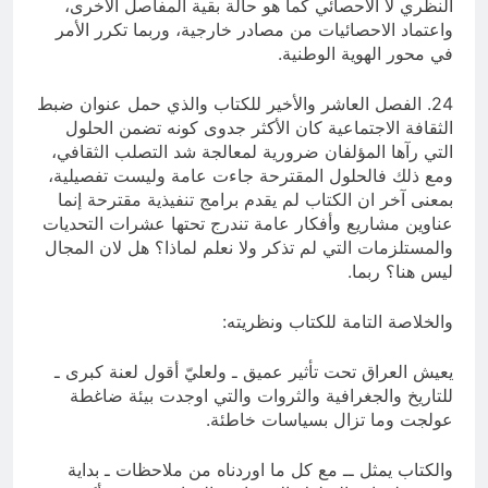
النظري لا الاحصائي كما هو حالة بقية المفاصل الأخرى،
واعتماد الاحصائيات من مصادر خارجية، وربما تكرر الأمر
في محور الهوية الوطنية.
24. الفصل العاشر والأخير للكتاب والذي حمل عنوان ضبط
الثقافة الاجتماعية كان الأكثر جدوى كونه تضمن الحلول
التي رآها المؤلفان ضرورية لمعالجة شد التصلب الثقافي،
ومع ذلك فالحلول المقترحة جاءت عامة وليست تفصيلية،
بمعنى آخر ان الكتاب لم يقدم برامج تنفيذية مقترحة إنما
عناوين مشاريع وأفكار عامة تندرج تحتها عشرات التحديات
والمستلزمات التي لم تذكر ولا نعلم لماذا؟ هل لان المجال
ليس هنا؟ ربما.
والخلاصة التامة للكتاب ونظريته:
يعيش العراق تحت تأثير عميق ـ ولعليّ أقول لعنة كبرى ـ
للتاريخ والجغرافية والثروات والتي اوجدت بيئة ضاغطة
عولجت وما تزال بسياسات خاطئة.
والكتاب يمثل ــ مع كل ما اوردناه من ملاحظات ـ بداية