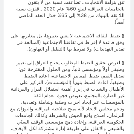
تثق بنزاهة الانتخابات ـ تضاعفت نسبة من لا يثقون
بالجامعات العراقية لتبلغ 60% عام 2020 ـ قفزت نسبة
اللا ثقة بالبنوك من 38% إلى 65% خلال العقد الماضي
أيضاً).
§ ضبط الثقافة الاجتماعية لا يعني تغييرها، بل معايرتها على
وفق قاعدة لا إفراط في ثقافتنا الاجتماعية (المبالغة في
تقدير التهديدات) ولا تفريط بها (التقليل أو التهاون).
§ لغرض تحقيق الضبط المطلوب يحتاج العراق إلى تغيير
وظيفي أولاً ومؤسسي ثانياً، ومن الحلول المقترحة عن:
تعديل القيم، ضبط المعايير الاجتماعية، اعادة الضبط
وظيفياً، اعادة الضبط بنيوياً (المؤسسات)، التركيز على
الأطفال والشباب في إبراز أهمية استقلال القرار والفردانية
غير الضارة بالمجتمع، تعويض فجوة انعدام الثقة
بالمؤسسات عبر ايجاد احزاب وطنية وشاملة وتعددية،
ودعم مجلس الاتحاد لأنه يمنح صلاحية المراقبة والتوزان مع
البرلمان، اصلاح واقع الجيش والشرطة وكذلك الجامعات
الحكومية العراقية، وإعادة دمج مؤسستي الوقف السنّي
والشيعي والاتفاق على طريقة إدارة مشتركة لكل الأوقاف،