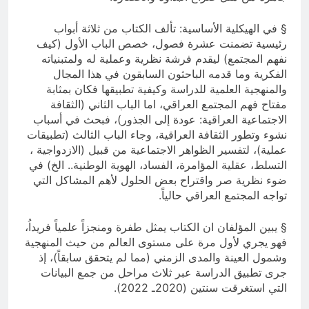
§ في الهيكلية الأساسية: تألف الكتاب من ثلاثة أبواب
رئيسية تضمنت عشرة فصول، خصص الباب الأول (كيف
نفهم المجتمع) ليقدم فرشة نظرية وعملية له ولمتبنياته
الفكرية وما قدمه الباحثون السابقون في هذا المجال
والمنهجية العلمية للدراسة وكيفية تطبيقها فكان بمثابة
مفتاح فهم المجتمع العراقي، اما الباب الثاني (الثقافة
الاجتماعية العراقية: عودة إلى الجذور)، فبحث في أسباب
نشوء وتطور الثقافة العراقية، وجاء الباب الثالث (تطبيقات
عملية)، لتفسير الظواهر الاجتماعية من قبيل (الازدواجية ،
التسلط، عقلية المؤامرة، الفساد، الهوية الوطنية.. الخ) في
ضوء نظرية صر واقتراح بعض الحلول لأهم المشاكل التي
تواجه المجتمع العراقي حالياً.
§ يبين المؤلفان ان الكتاب يمثل طفرة ومنجزاً علمياً فريداُ،
فهو يجري لأول مرة على مستوى العالم من حيث المنهجية
وشمول العينة والمدى الزمني (مما لم يتحقق سابقاً)، إذ
جرى تطبيق الدراسة عبر ثلاث مراحل من جمع البيانات
التي استغرقت سنتين (2020ـ 2022).