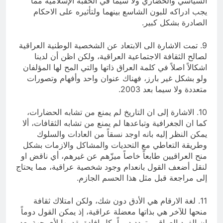
السياسي والحضاري ولا سيما في الحقبة الإسلامية مما
يجب ادراكه للبون الشاسع بينهما ولتأثيره على الاحكام
الصادرة بشكل كبير.
9. تمت الاشارة الى الابتعاد عن الشخصية الوطنية العراقية
لصالح الثقافة الاجتماعية العراقية، ولكن اظن أن لدينا
اشكالاً اصلاً في كلمة العراق ذاتها والتي المح لها المؤلفان
ولو بشكل غير بارز، فهناك عنوان واحد وأفهام وتصورات
متعددة ولا سيما بعد 2003.
10. الاشارة إلى ان التاريخ لم يمنع من تشابه الحضارات،
كما ان الجغرافية وتباعدها لم يمنع من تشابه الثقافات، ألا
يمكن النظر إليه بانه اوجد نسقاً من العادات والسلوك
وطريقة التعاطي مع التحديات والمشاكل والازمات بشكل
منح العراقيين طابعاً خاصاً ميزّهم عن غيرهم، أي ناقض او
لنقل أضعف القول بانعدام وجود شخصية عراقية، مما يحتاج
إلى مراجعة قبل مثل هذا الحسم الجازم.
11. لغة الارقام هي الأدق دون شك، ولكن امتلاك ثقافة
منحها للآخر هي بذاتها معضلة عراقية، إذ يمكن القول دوماً
ان الفرد العراقي يتردد دوماً بكل افادة يقدمها لأي جهة بعد