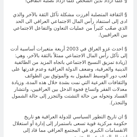
§ كلما ازداد تدين الشخص كلما ازداد تصلبه الثقافي!
§ الثقافة المتصلبة أفرزت مشكلة تآكل الثقة بالآخر والذي
ادى إلى استنفاد رأس المال الاجتماعي العراقي الى الحد
الذي صعّب كثيراً من عمليات التعاون والتفاعل الاجتماعي
بين العراقيين!.
§ احدث غزو العراق في 2003 أربعة متغيرات أساسية أدت
إلى تآكل رأس المال الاجتماعي ممثلاً بالثقة بالآخر، وهي:
(زيادة تمزيق النسيج الاجتماعي باتجاه المزيد من الطائفية
الدينية والعرقية، وضعف الدولة العراقية وعدم قدرتها على
لعب دور الوسيط المقبول به والموثوق بين الطوائف
والثقافات الفرعية التي نمت بشدة خلال هذه المدة، وزيادة
معدلات الفقر واتساع فجوة الدخل بين العراقيين، وانتشار
الفساد وتحوله من حالة التشتت والتجزر إلى حالة الشمول
والتجذر).
§ ان تاريخ التطور السياسي للدولة العراقية هو تاريخ
حكومة مركزية قوية تسعى باستمرار إلى إدارة أو استغلال
الانقسامات الكبرى في المجتمع العراقي مما قاد إلى
انفصال الدولة عن المجتمع.