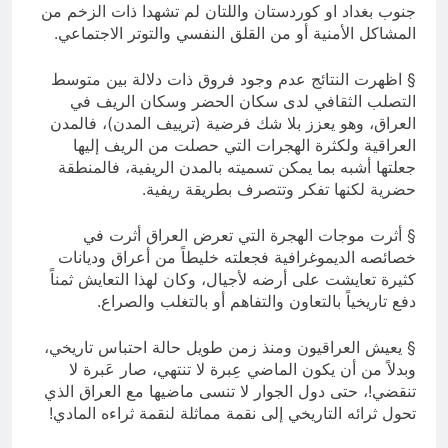
جنوب بغداد او كوردستان واللتان لم تشهدا ذات الزخم من
المشاكل الأمنية أو من القلق النفسي والتوتر الاجتماعي.
§ اظهرت النتائج عدم وجود فروق ذات دلالة بين متوسط
التصلب الثقافي لدى سكان الحضر وسكان الريف في
العراق، وهو يعزز بلا شك فرضية (ترييف المدن)، فالمدن
العراقية ولكثرة الهجرات التي حصلت من الريف إليها
جعلتها أشبه بما يمكن تسميته بالمدن الريفية، فالمنطقة
حضرية لكنها تفكر وتتصرف بطريقة ريفية.
§ أثرت موجات الهجرة التي تعرض العراق أثرت في
خصائصه الديموغرافية فجعلته خليطاً من أعراق وديانات
كثيرة تعايشت على أرضه لأجيال، وكان لهذا التعايش ثمناً
دفع تاريخياً بالتعاون والتفاهم أو بالتغلب والصراع.
§ يعيش العراقيون ومنذ زمن طويل حالة احتباس تاريخي،
وبدلاً من أن يكون الماضي عِبرة لا تنتهي، صار عَبرة لا
تنقضي!، حتى دول الجوار لا تنسى ماضيها مع العراق الذي
تحول ثرائه التاريخي إلى نقمة مماثلة لنقمة ثراءه المادي!