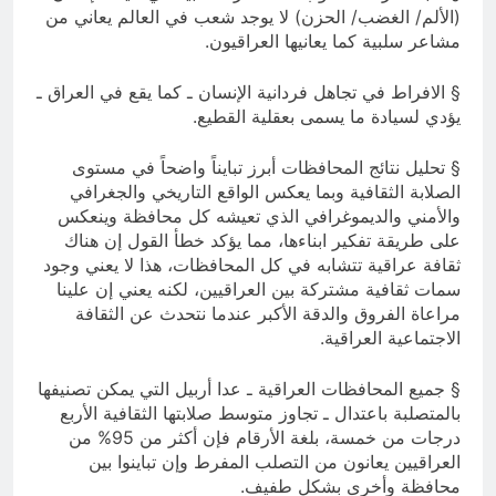
(الألم/ الغضب/ الحزن) لا يوجد شعب في العالم يعاني من
مشاعر سلبية كما يعانيها العراقيون.
§ الافراط في تجاهل فردانية الإنسان ـ كما يقع في العراق ـ
يؤدي لسيادة ما يسمى بعقلية القطيع.
§ تحليل نتائج المحافظات أبرز تبايناً واضحاً في مستوى
الصلابة الثقافية وبما يعكس الواقع التاريخي والجغرافي
والأمني والديموغرافي الذي تعيشه كل محافظة وينعكس
على طريقة تفكير ابناءها، مما يؤكد خطأ القول إن هناك
ثقافة عراقية تتشابه في كل المحافظات، هذا لا يعني وجود
سمات ثقافية مشتركة بين العراقيين، لكنه يعني إن علينا
مراعاة الفروق والدقة الأكبر عندما نتحدث عن الثقافة
الاجتماعية العراقية.
§ جميع المحافظات العراقية ـ عدا أربيل التي يمكن تصنيفها
بالمتصلبة باعتدال ـ تجاوز متوسط صلابتها الثقافية الأربع
درجات من خمسة، بلغة الأرقام فإن أكثر من 95% من
العراقيين يعانون من التصلب المفرط وإن تباينوا بين
محافظة وأخرى بشكل طفيف.