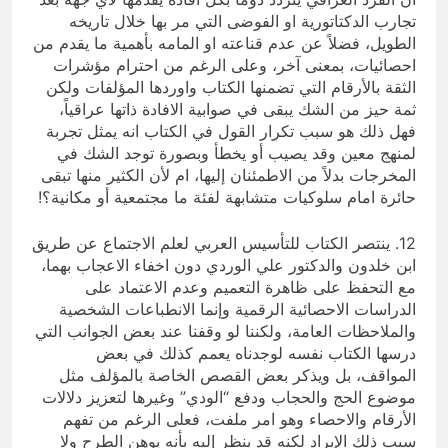
تجارب الدكتاتورية او الفوضى التي مر بها خلال تاريخه
الطويل، فضلاً عن عدم قناعته او المامه بأهمية ما يقدم من
احصائيات، بمعنى آخر، وعلى الرغم من احترام مؤشرات
الثقة بالأرقام التي تضمنها الكتاب واوردها المؤلفات ولكن
ثمة حيز من الشك يبقى في صوابية الافادة ذاتها عراقياً،
فهل ذلك هو سبب تكرار القول في الكتاب انه يمثل تجربة
لمنهج معين وقد يصيب أو يخطأ وبصورة توجد الشك في
المخرجات بدلاً من الاطمئنان إليها، ام لأن الكثير منها تبقى
حائرة امام سلوكيات متشابهة لفئة ما مجتمعية أو مكانية؟!
12. ينتصر الكتاب للتأسيس العربي لعلم الاجتماع عن طريق
ابن خلدون والدكتور علي الوردي دون اخفاء الاعجاب بهما،
مع التحفظ على ظاهرة التعميم وعدم الاعتماد على
الدراسات الاحصائية الرقمية وإنما الانطباعات الشخصية
والملاحظات العامة، ولكننا لو وقفنا عند بعض الجوانب التي
درسها الكتاب نفسه لوجدناه يعمم كذلك في بعض
المواقف، بل ويذكر بعض القصص الخاصة بالمؤلف مثل
موضوع الحج والحجاب ودفع “الودي” وغيرها لتعزيز دلالات
الأرقام والاحصاء وهو امر ملفت، فعلى الرغم من تفهم
سبب ذلك الإيراد لكنه قد ينظر إليه بأنه يوهن الطرح ولا