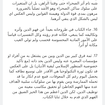
شبه تام أثر الصحراء حتى وقتنا الراهن، بل ان المتغيرات
على سلوك ساكن الصحراء وهو الأشد تصلباً بالضرورة
مرهون بمدى قوة الدولة وهيمنة القوانين وليس العكس اي
ليس بالشكل الذي ينفي أثرهما.
16. جاء الكتاب في طروحاته بعيداً عن فهم الدين وأثره
وتكاليفه كما ينبغي، فكأنه قدم رؤيته وكل التفسيرات قياساً
على الأمور المادية المحسوسة فحسب ولم تولي الغيب
مكانة أو أثراً.
17. ثمة فرق كبير بين الدين وبين من يشتغل به من أفراد او
مؤسسات المعبرة عنه وليس الدين بحد ذاته (مع تأكيد
خصوصية المنظور الإسلامي لبقية الأديان) بل على العكس
قد تكون ثورة التكنولوجيا هي الأقدر على توسيع نطاقه كما
يحصل اليوم رغم كل المعوقات، فمع عدم انكار ما قد
تحمله الممارسة ومن يقوم بها من سلوكيات سلبية لأهداف
عدة منها الفهم الخاطئ أو تحقيق مكاسب معينة من
توظيف الدين، لكن الدين اعظم من هذا الحيز الضيق من
الفهم الذي قدم به خلال ثنايا الكتاب.