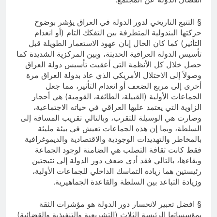
§ التتبع التاريخي لدور الدولة في العراق يؤشر بوضوح
حركتها البندولية المتطرفة بين التفكك التام (أو انعدام
التأثير) كما كان الحال إبان عهود الاستعمار الطويلة قبل
تأسيس الدولة العراقية الحديثة، وبين المركزية الشديدة كما
حصل خلال كل الأنظمة التي أعقبت تأسيس دولة العراق
وصولاً إلى الاحتلال الأمريكي الذي عاد بدولة العراق مرة
أخرى إلى مربع الضعف أو انعدام التأثير، مما جعل
الجماعات الأولية (القبيلة، الطائفة، القومية) هي أحجار
الزاوية التي يعتمد عليها العراقي في حياته الاجتماعية،
وصارت هي الوسيلة للتقرب، وبالتالي تقريب المسافة إلى
السلطة، وبما إن هذه الجماعات تعيش في بيئة مليئة
بالمخاطر والتهديدات الوجودية والاقتصادية والديموغرافية
فقط كانت ثقافة التصلب هي الضامنة لوجود الجماعة
وبقاءها، بالتالي فقد أدى ضعف دور الدولة إلى نتيجتين
رئيستين هما زيادة التماسك الداخلي للجماعات الأولية،
وزيادة التباعد بين السلطة والقاعدة الجماهيرية.
§ افضل تعبير لانحسار دور الدولة هو مؤشرات الثقة
بمؤسساتها الرئيسة الثلاث (التشريعية والتنفيذية والقضائية)