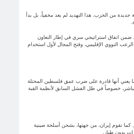
يدة من الحرب. هذا التهديد لم يعد مخفياً، بل بدأ
.
ر، ضمن اتفاق استراتيجي سري في إطار التعاون
الرعب النووي الإقليمي، وفتح المجال لأول استخدام
 صينية خارقة الخدمة لدى سلاح الجو الإيراني، بمدى عملياتي يصل إلى 2500 كيلومتر، ما يعني أنها قادرة على ضرب عمق فلسطين المحتلة
أمريكية، تضع إسرائيل تحت تهديد جوي مباشر، خصوصاً في ظل الفشل السابق لأنظمة القبة
. كما تقوم إيران، من جهتها، بشحن أسلحة صينية
ات بدون طيار.