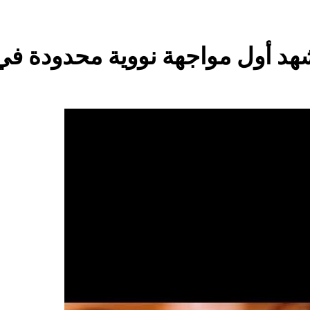
خطب صلاة الجمعة (ح 26) (مفهوم أسماء الله الحسنى)
نشهد أول مواجهة نووية محدودة ف
استقرار استلام الرواتب وسُلَّم ا
صيف العراق وبغداد… المعتدل بين السخري
المخطط البياني لل