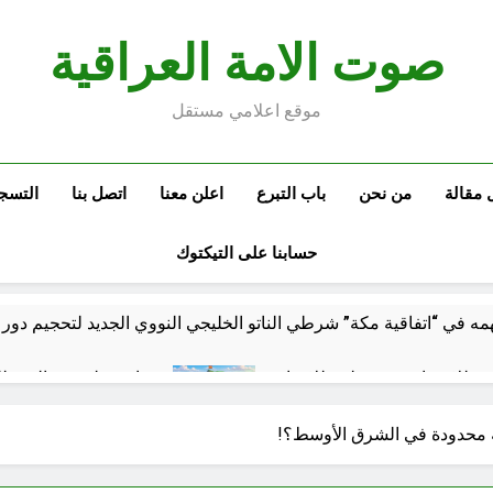
صوت الامة العراقية
موقع اعلامي مستقل
 مقالة
من نحن
باب التبرع
اعلن معنا
اتصل بنا
التسج
حسابنا على التيكتوك
م للانتصار وسيوصلهم للانهيار
اشهر لوحة عالمية لل
ساعتين Ago
ال
ية محدودة في الشرق الأوسط؟!
ة مكة للدفاع المشترك: الخفايا النووية والتكنولوجية غير المعلنة… ن