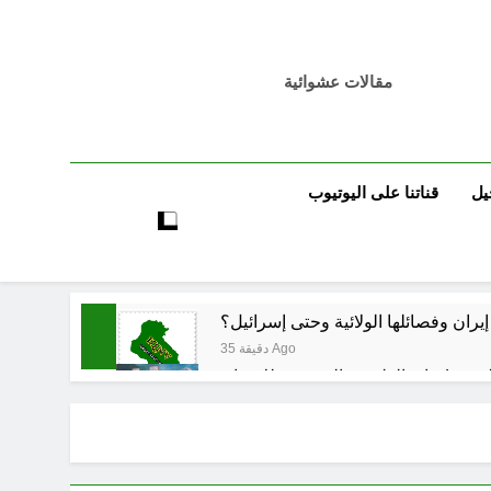
مقالات عشوائية
يل
قناتنا على اليوتيوب
35 دقيقة Ago
موت / راي الفلسفة التجريدية للانسان
36 دقيقة Ago
انتحار / راي الفلسفة التجريدية للانسان
3 ساعات Ago
حو هندسة ردع جديدة في الشرق الأوسط ؟