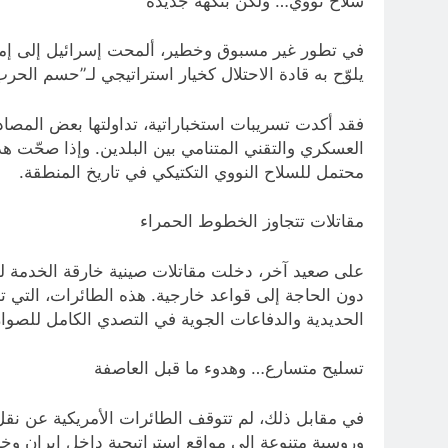
سلاح نووي… ولكن بنكهة جديدة
في تطور غير مسبوق وخطير، ألمحت إسرائيل إلى إمكان
يلوّح به قادة الاحتلال كخيار استراتيجي لـ”حسم الحرب
فقد أكدت تسريبات استخباراتية، تداولتها بعض المصاد
العسكري والتقني المتنامي بين البلدين. وإذا صحّت ه
محتمل للسلاح النووي التكتيكي في تاريخ المنطقة.
مقاتلات تتجاوز الخطوط الحمراء
الحديدية والدفاعات الجوية في التصدي الكامل للصواريخ
تسليح متسارع… وهدوء ما قبل العاصفة
في مقابل ذلك، لم تتوقف الطائرات الأمريكية عن نقل 
وروسية متنوعة إلى مواقع استراتيجية داخل إيران وخ