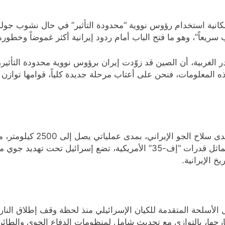
ية استخدام رؤوس نووية “محدودة التأثير” في حال نشوب جولة جد
 سريعاً”، وهو ما فتح الباب أمام ردود إيرانية أكثر غموضاً وخطورة
ر الغربية، أن الصين قد زوّدت إيران برؤوس نووية محدودة التأثي
ذه المعلومات، فنحن على أعتاب مرحلة جديدة كلياً، قوامها توازن 
على صعيد آخر، دخلت مقاتلات
دون الحاجة إلى قواعد خارجية. هذه الطائرات، التي تماثل قدرات “إف-35” ال
 الإيرانية.
الأسلحة المتقدمة للكيان الإسرائيلي منذ لحظة وقف إطلاق النار
ارجها، بالتوازي مع تحديث شامل لمنظومات الدفاع الجوي والطائر