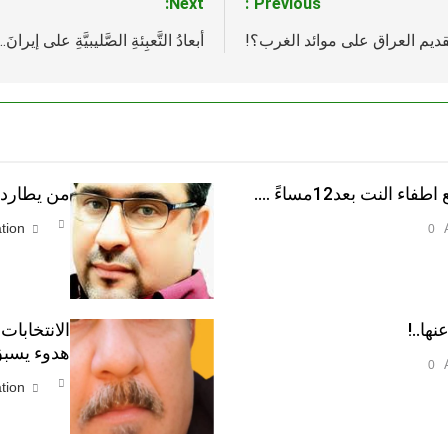
Next:
Previous:
تقديم العراق على موائد الغرب؟!
أبعادُ التَّعبِئةِ الصَّليبيَّةِ على إيرانَ..
النت بعد12مساءً ….
من يطارد ا
tion
0
نها..!
الانتخابات
هدوء يسبق
0
tion