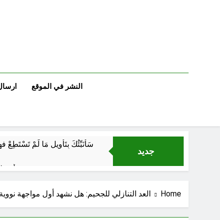
Ski
t
conten
النشر في الموقع
ارسال
سَأُنَبِّئُكَ بِتَأْوِيلِ مَا لَمْ تَسْتَطِعْ فهمه في “اتفاقية مكة” شرطي الناتو الخليجي النووي الجديد لتحجيم دور إيران وفصائلها الولائية وحتى إسرائيل؟
جديد
أوصله
Home
العد التنازلي للجحيم: هل نشهد أول مواجهة نوو
اتفاقي