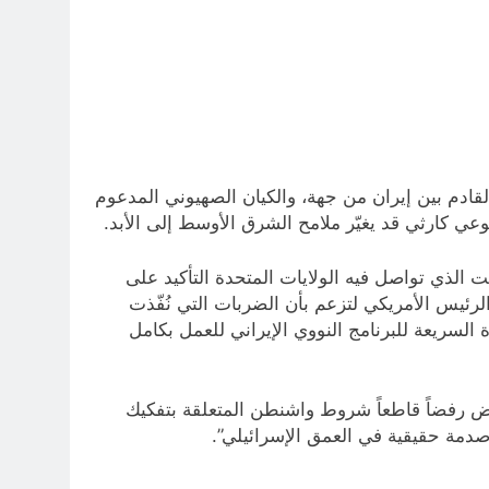
ادم بين إيران من جهة، والكيان الصهيوني المدعوم
ي كارثي قد يغيّر ملامح الشرق الأوسط إلى الأبد.
ت الذي تواصل فيه الولايات المتحدة التأكيد على
ل”، بما في ذلك وقف تخصيب اليورانيوم عند نسبة 3–5%، تعود تصريحات الرئيس الأمريكي لتزعم بأن الضربات التي نُفّذت
ة السريعة للبرنامج النووي الإيراني للعمل بكامل
ترفض رفضاً قاطعاً شروط واشنطن المتعلقة بتفكيك
صدمة حقيقية في العمق الإسرائيلي”.