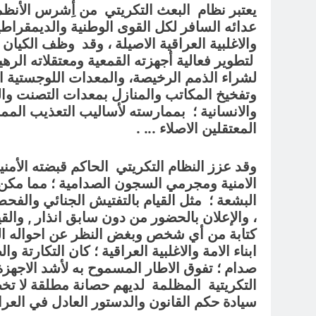
يعتبر نظام البعث التكريتي من أِشرس الأنظمة
عدائه السافر لكل القوى الوطنية والديمقراطية 
والاغلبية العراقية الاصيلة ، وقد وظف الكيان 
لتطوير فعالية أجهزته القمعية ومعتقلاته الرهي
لشراء الذمم الرخيصة، والمعدات اللوجستية ا
وتفخيخ المكاتب والمنازل بمعدات التصنت والت
والانسانية ؛ بممارسته لأساليب التعذيب الممع
المعتقلين الاصلاء ..
. .
وقد
عزز النظام التكريتي الحاكم قبضته الأمني
الامنية ومجرمي السجون الصدامية ؛ مما مكن 
البشعة ؛ مثل القيام بالتفتيش الجنائي والف
، والإعلان بالحضور من دون سابق انذار , وا
كتابة من أي شخص وبغض النظر عن احواله الصح
ابناء الامة والاغلبية العراقية ؛ كان التكارت
صدام ؛ تفوق الاطار المسموح به لأشد الاجهزة ا
التكريتية المظلمة لديهم حصانة مطلقة لا تخضع 
سيادة حكم القانون والدستور العادل في العرا