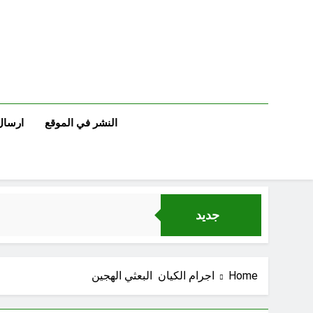
Ski
t
conten
النشر في الموقع
ارسال
جديد
Home
اجرام الكيان البعثي الهجين
مجلس حسيني (دواعي نصب مآتم العزاء الحسيني)