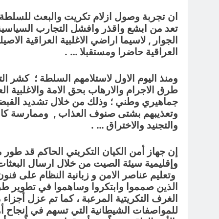
تعد من ابشع واقذر وافشل التجارب السياسية 
الجوار , لاسيما اراضي الاغلبية العراقية الاص
العراقية حاضرا ومستقبلا … .
ومنذ اليوم الاول لاستلامهم السلطة ؛ كشر ال
طرق الاجرام والارهاب بحق الامة والاغلبية ا
جماهيري وطني ؛ وذلك من خلال تشديد القبضة ال
وتعذيبهم بشتى صنوف العذاب , وممارسة كافة أ
والتجنيد والاختراق … .
إن جهاز أمن الكيان التكريتي الحاكم قد طور
وإقليمية سيئة الصيت من خلال ارسال البعثات ا
وتعليم عناصر الامن و زبانية النظام على فنو
الذين صمموا وابتكروا وساهموا في تطوير طرق
الغرف التكريتية المرعبة ، كما تم عزل أجزاء 
للمواصفات الشيطانية التي تسهم في إنجاح أه