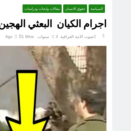
السياسة
حقوق الانسان
مقالات وابحاث ودراسات
عْاشُورْاءُالسَّنَةُ الثَّالِثةَ عشَرَة(٢٢)[إِنتفاضةُ صفَر…تمرُّدٌ حُسَينيٌّ][ب]
اجرام الكيان البعثي الهجين
0
صوت الامة العراقية
3 سنوات Ago
1 Mins