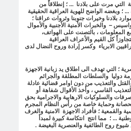
 التي مرت على بلادنا … ؛ إنطلاقاً من
 … ؛ وبغضه الواضح للهوية العراقية الحقيقية
ارد بلادنا وخيرات جنوبنا وثروات عراقنا ؛
اسيس – والخبرات الأمنية الأجنبية والأموال
ع المعلومات ، بالتصنت على الهواتف،
وزاً كل القيم والأعراف العراقية
راقيين الابرياء وكسر إرادة وروح النضال لدى
ية ؛ التي تهدف الى اطلاق يد زبانية الاجهزة
رمة دوليا والسلطات المطلقة والجرائم
لقتل والتعذيب من دون اوامر قضائية عادلة
تعذيب القاسي ، وأخذ الأقوال شفاهة أو
رفات والسلوكيات الارهابية والاجرامية بحق
عون بحصانة وحماية خاصة من رأس النظام المجرم
ية والقمعية ؛ فأفراد الاجهزة الامنية والغرف
طنية … ؛ مما انتج انتكاسة كبيرة لمبدأ
شيوع روح الطائفية والعنصرية البغيضة .