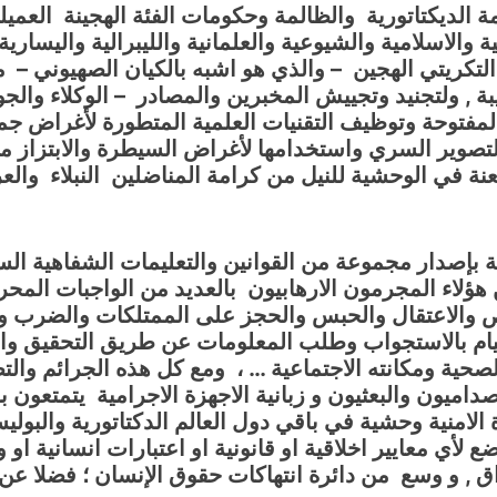
 الديكتاتورية والظالمة وحكومات الفئة الهجينة العميلة
والاسلامية والشيوعية والعلمانية والليبرالية واليسارية
التكريتي الهجين – والذي هو اشبه بالكيان الصهيوني – مو
بة , ولتجنيد وتجييش المخبرين
والمصادر – الوكلاء والجو
لمفتوحة وتوظيف التقنيات العلمية المتطورة لأغراض جم
صوير السري واستخدامها لأغراض السيطرة والابتزاز متجا
نة في الوحشية للنيل من كرامة المناضلين النبلاء والع
ة بإصدار مجموعة من القوانين والتعليمات الشفاهية السر
هؤلاء المجرمون الارهابيون بالعديد من الواجبات المح
حص والاعتقال والحبس والحجز على الممتلكات والضرب وا
لقيام بالاستجواب وطلب المعلومات عن طريق التحقيق وال
ية ومكانته الاجتماعية … ، ومع كل هذه الجرائم والتص
ة والصداميون والبعثيون و زبانية الاجهزة الاجرامية يتمت
لامنية وحشية في باقي دول العالم الدكتاتورية والبوليس
لأي معايير اخلاقية او قانونية او اعتبارات انسانية او و
ق , و وسع من دائرة انتهاكات حقوق الإنسان ؛ فضلا عن 