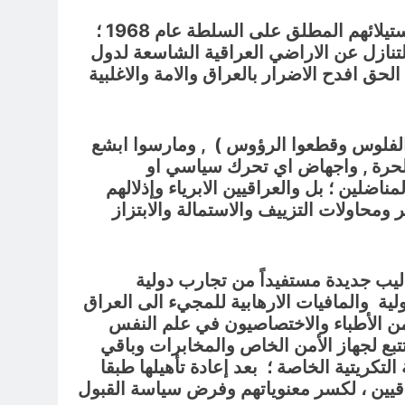
ان تجربة وصول ازلام تكريت والبعث للسلطة عام 1963 وجرائم الحرس القومي الارهابي , ومن ثم استيلائهم المطلق على السلطة عام 1968 ؛
تنازل عن الاراضي العراقية الشاسعة لدول
الحق افدح الاضرار بالعراق والامة والاغلبية
( الفلوس وقطعوا الرؤوس ) , ومارسوا ابشع
 الحرة , واجهاض اي تحرك سياسي او
اضلين ؛ بل والعراقيين الابرياء
وإذلالهم
محاولات التزييف والاستمالة والابتزاز
يب جديدة مستفيداً من تجارب دولية
لية والمافيات الارهابية للمجيء الى العراق
 من الأطباء والاختصاصيون في علم النفس
بع لجهاز الأمن الخاص والمخابرات وباقي
تكريتية الخاصة ؛ بعد إعادة تأهيلها طبقا
اقيين ، لكسر معنوياتهم وفرض سياسة القبول