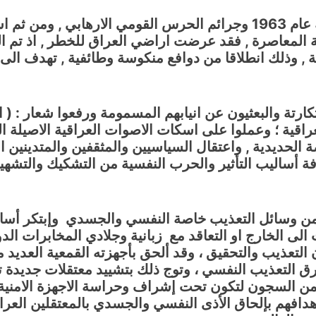
المعاصرة , فقد عرضت اراضي العراق للخطر , اذ تم ال
يلة , وذلك انطلاقا من دوافع منكوسة وطائفية , تهدف الى 
تكارتة والبعثيون عن انيابهم المسمومة ورفعوا شعار : 
لعراقية ؛ وعملوا على اسكات الاصوات العراقية الاصيلة
حديدية , واعتقال السياسيين والمثقفين والمتدينين المن
ساليب التأثير والحرب النفسية من التشكيك والتشهير و
 من وسائل التعذيب خاصة النفسي والجسدي وإبتكر أسال
لى الخارج او التعاقد مع زبانية وجلادي المخابرات الدو
ن التعذيب والتحقيق ، وقد ألحق بأجهزته القمعية العديد
 التعذيب النفسي ، وتوج ذلك بتشييد معتقلات جديدة تت
من السجون لتكون تحت إشراف وحراسة الاجهزة الامنية ال
دافهم بإلحاق الأذى النفسي والجسدي بالمعتقلين العر