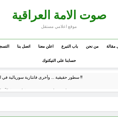
صوت الامة العراقية
موقع اعلامي مستقل
 مقالة
من نحن
باب التبرع
اعلن معنا
اتصل بنا
التسج
حسابنا على التيكتوك
سطور حقيقية … وأخرى فانتازية سوريالية في الحقبة الديستوبية مع مؤسساتنا الصحية !!
كتب ثقافية جديدة …دَردَشَاتٌ ومُشَاكَسَا
من راسمالية الدولة الى راسمالية ال
كلمات قرآنية لها علاقة بمشاة أربعين الحسين: تسقي، آثر (ح 11)