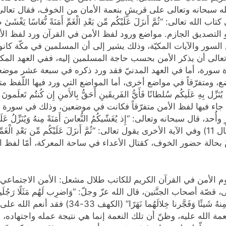
ن هو التصديق الجازم. مواضع ورود لفظ الأمن في القرآن ورد لفظ ال
 السور والآيات المكيّة، وذلك يشير إلى أن المسلمين في مكّة كانو
الى أن يذكر الأمن بحسب حاجة المسلمين إليه، ففي العهد المكيِّ 
سورة، أما في العهد المدنيّ فقد ورد ذكره في سبعة عشر موضعاً،
، ومتفرّقاً في مواضع أخرى، أما المواضع التي ورد فيها اللّفظ متتال
نَزِّل بِهِ عَلَيكُم سُلطانًا فَأَيُّ الفَريقَينِ أَحَقُّ بِالأَمنِ إِن كُنتُم تَعلَمونَ 
” (الانعام 81-82) أما المواضع التي جاء فيها لفظ الأمن متفرّقاً فكانت في موضعين، 
 سبحانه وتعالى: “إِذ يُغَشّيكُمُ النُّعاسَ أَمَنَةً مِنهُ وَيُنَزِّلُ عَلَيكُم م
ه خاصٌّ بحالة حضور الخوف، كقتال الأعداء في ساحة المعركة، أمّا لف
الأمن في القرآن الكريم للكاتب طلال مشعل: الأمن الاجتماعي إن
حاب الجنَّتين، قال الله عزّ وجلّ: “وَاضرِب لَهُم مَثَلًا رَجُلَينِ جَعَلنا 
وَجَعَلنا بَينَهُما زَرعًا * كِلتَا الجَنَّتَينِ آتَت أُكُل
نعمة الله عليه، وظنّ أن تلك النعمة إنما هي نتيجة عمله واجتهاده، ف