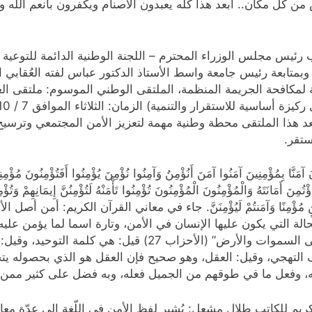
 من كل مكان.. أبعد هذا كله يعبدون الأصنام ويكفرون بأنعم اللَّ
ئيس مجلس الوزراء المحترم – اللجنة الوطنية الدائمة للتوعية و
 وبمتابعة رئيس جامعة واسط الأستاذ الدكتور عباس لفته العُقابي 
مكافحة الجريمة المنظمة، الملتقى الوطني الموسوم: ملتقى العرا
ُعد هذا الملتقى محطة وطنية مهمة لتعزيز الأمن المجتمعي وترس
تقر.
 آمَنُوا آمَنَ أَنُؤْمِنُ وَآمِنُوا نُؤْمِنَ يُؤْمِنُوا أَفَتُؤْمِنُونَ مُؤْمِنِينَ إِيمَان
ِنَ أَمَانَتَهُ وَالْمُؤْمِنُونَ الْمُؤْمِنُونَ تُؤْمِنُوا تَأْمَنْهُ لَتُؤْمِنُنَّ إِيمَانِهِمْ وَتُؤْمِ
يَأْمَنُوا لِمُؤْمِنٍ مُؤْمِنًا وَآمَنتُمْ لَيُؤْمِنَنَّ. جاء في معاني القرآن الك
ة التي يكون عليها الإنسان في الأمن، وتارة اسما لما يؤمن عليه ال
27)، أي: ما ائتمنتم عليه، وقوله: “إنا عرضنا الأمانة على السموا
ور للسيوطي 6/669)، وقيل: حروف التهجي، وقيل: العقل، وهو صحيح فإن العقل هو ا
ه، وفعل ما في طوقهم من الجميل فعله، وبه فضل على كثير ممن 
 للكاتب طلال مشعل: يُشير لفظ الأمن في اللّغة إلى عدّة معانٍ،