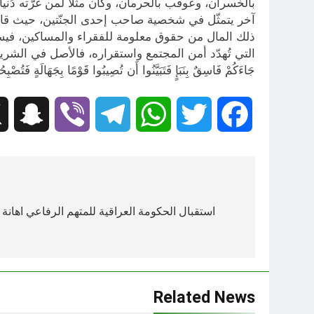
بالخسران، وعوقب بالحرمان، وكان مثلاً لمن غرّته دُنيا
آخر يتمثّل في شخصية صاحب إحدى الجنّتين، حيث قابل نع
ذلك المال من حقوق معلومة للفقراء والمساكين، فيسود ا
التي تُهدّد أمن المجتمع واستقراره، فالأصل في الشريعة الإ
جَاءَكُمْ فَاسِقٌ بِنَبَإٍ فَتَبَيَّنُوا أَن تُصِيبُوا قَوْمًا بِجَهَالَةٍ فَتُص
hat
Viber
Telegram
WhatsApp
Twitter
Facebook
تصفّح
المقالات
استقبال الحكومة العراقية للمتهم الرفاعي اهانة ل
Related News