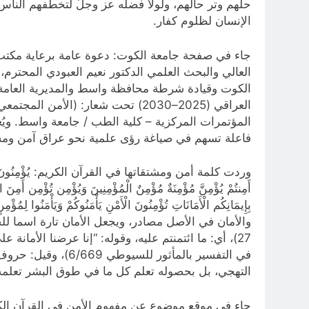
حلهم وتر حالهم، ولولا فضله عز وجلّ لتخطَّفهم الناس
الإنسان لظلوم كفار.
جاء في صفحة جامعة الكوت: دعوة عامة برعاية مكتب ر
العالي والبحث العلمي الدكتور نعيم العبودي المحترم،
الكوت وقيادة شرطة محافظة واسط والمديرية العامة ل
المؤتمرات المركزية – كلية الطب / جامعة واسط. وي
فاعلة تسهم في صياغة رؤى علمية نحو عراق آمن ومس
وردت كلمة أمن ومشتقاتها في القرآن الكريم: يُؤْمِنُونَ آمَنَّا بِمُؤْمِنِينَ
أَمِنتُمْ يُؤْمِنَّ مُؤْمِنَةٌ مُؤْمِنٌ الْمُؤْمِنِينَ وَيُؤْمِن تُؤْمِن أَمِنَ اؤْتُم
بِإِيمَانِكُم الْأَمَانَاتِ تُؤْمِنُونَ الْأَمْنِ يَأْمَنُوكُمْ وَ
والأمان في الأصل مصادر، ويجعل الأمان تارة اسما للحال
في التفسير بالمأث
التهجي، بل بحصوله تعلم كل ما في طوق البشر تعلم
جاء في موقع موضوع عن مفهوم الأمن في القرآن الكريم