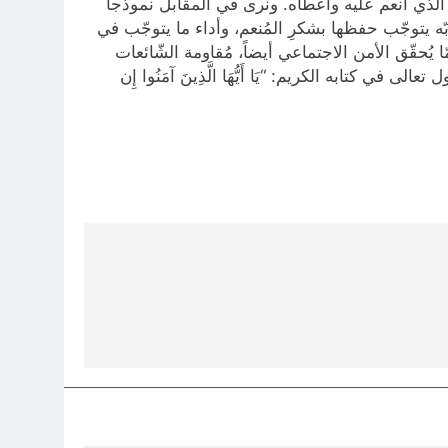
ه الذي أنعم عليه وأعطاه. ونرى في المقابل نموذجاً
ه يتوجّب حفظها بشكرِ المُنعم، وأداء ما يتوجّب في
حقّق الأمن الاجتماعي أيضاً، مُقاومة الشّائعات
 كتابه الكريم: “يَا أَيُّهَا الَّذِينَ آمَنُوا إِن