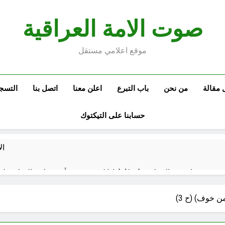
صوت الامة العراقية
موقع اعلامي مستقل
 مقالة
من نحن
باب التبرع
اعلن معنا
اتصل بنا
التسج
حسابنا على التيكتوك
ال
م العراقي الحر
مجلس عزاء حسيني (البصيرة في القرآن الكريم وعند العباس عليه السلام)
ن خوف) (ح 3)
60 دقيقة Ago
الحشود السورية على الحدود العراقية: لماذا الآن؟ وهل