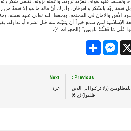
ه، وتسلّط عليه هواه، فغرّته ثروته، وأعمته نزوته، فنَسي شكر ربّ
مة ربّه بالشّكر والعرفان، وأدرك أنّ ماله ما هو إلا نعمةٌ من ربّ
لأمن والأمان في المجتمع، ويحفظ الله تعالى عليه نعمته، وممّا يُ
سلامية لمن سمع خبراً أن يتثبّت منه قبل نشره أو تداوله، يقول تعالى في
ْبِحُوا عَلَى مَا فَعَلْتُمْ نَادِمِينَ” (الحجرات 4).
Share
Messenger
Snapc
X
Next:
Previous:
لمظلومين (ولا تركنوا الى الذين
غزة
ظلموا) (ح 6)