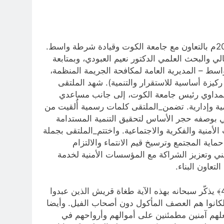
جاء في صفحة اعلام جامعة الكوت: جامعة واسط تقيم ملتقى ( العراق أولاً ) حول استراتيجية الأمن الوطني 2030/2025م بالتعاون مع جامعة الكوت وقيادة شرطة واسط.
ي والبحث العلمي الدكتور نعيم العبودي، وبمتابعة
سط – المديرية العامة لمكافحة الجريمة المنظمة،
 والذي جاء تحت شعار (الأمن المجتمعي ركيزة أساسية للاستقرار والتنمية). شهد الملتقى
لمحمداوي رئيس جامعة الكوت، إلى جانب مساعدي
 وإدارية. تضمن_الملتقى كلمات رسمية أُلقيت من
ي بوصفه حجر الأساس لتحقيق التنمية المستدامة
منية والفكرية والاجتماعية. واختتم_الملتقى بجملة
اية المجتمع وترسيخ قيم الانتماء والالتزام
ني وتعزيز الشراكة مع المؤسسات الأمنية لخدمة
عاون البناء.
عن التفسير المبين للشيخ محمد جواد مغنية: قوله تعالى عن الأمن “الَّذِي أَطْعَمَهُم مِّن جُوعٍ وَآمَنَهُم مِّنْ خَوْفٍ” ﴿قريش 4﴾ يذكّر سبحانه بهذه الآية طغاة قريش الذين عبدوا
 لكانوا هم العصف المأكول دون أصحاب الفيل. وأيضا
جعلهم آمنين مطمئنين على أموالهم وأرواحهم في