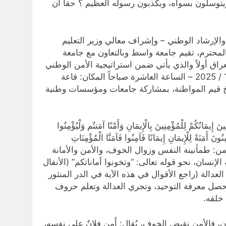
ه ويتوسلون بسواه، ويكذبون رسوله العظيم ؟ حقا ان
الإرشاد الوطني – وإشراف معالي وزير التعليم
المحترم، تقيم جامعة واسط وبالتعاون مع جامعة
ق أولاً والذي يأتي ضمن استراتيجية الأمن الوطني
العراقي (2025–2030) تحت شعار: (الأمن المجتمعي ركيزة أساسية للاستقرار والتنمية) الزمان: الثلاثاء الموافق 7 / 10 / 2025 – الساعة العاشرة صباحاً المكان: قاعة
يخ قيم المواطنة، بمشاركة جامعات ومؤسسات وطنية
ُكُمْ لِلْمُؤْمِنِينَ بِالْإِيمَانِ وَأَمْنًا آمَنتُم وَلْيُؤْمِنُوا
نُونَ أَمَنَةً لِلْإِيمَانِ إِيمَانًا فَآمِنُوا فَآمَنَّا الْمُؤْمِنَاتِ
ريم: أمن أصل الأمن: طمأنينة النفس وزوال الخوف، والأمن والأمانة
إنسان، نحو قوله تعالى: “وتخونوا أماناتكم” (الأنفال
ت والأرض” (الأحزاب 27) قيل: هي كلمة التوحيد، وقيل: العدالة (راجع الأقوال في هذه الآية في الدر المنثور
لذي بحصوله يتحصل معرفة التوحيد، وتجري العدالة وتعلم حروف
خلقه.
 فالأمن نقيض الخوف، يُقال: أَمِن فلانٌ على نفسه،