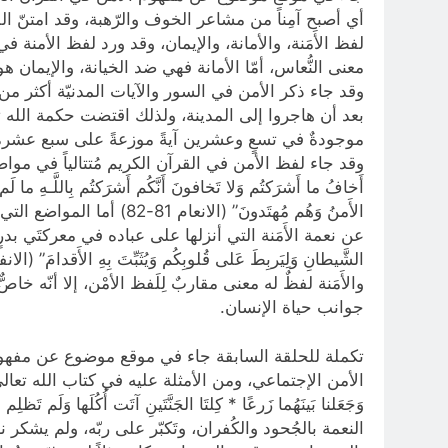
معنى النُّعاس، أمّا الأمانة فهي ضد الخيانة، والإيما
وقد جاء ذكر الأمن في السور والآيات المدنيّة أكثر من
بعد أن هاجروا إلى المدينة، ولذلك اقتضت حكمة الله تع
موجودةٌ في تسعٍ وعشرين آيةً موزعةً على سبع عشرة 
وقد جاء لفظ الأمن في القرآن الكريم مُتتالياً في مواضع
أَخافُ ما أَشرَكتُم وَلا تَخافونَ أَنَّكُم أَشرَكتُم بِاللَّـهِ ما لَم يُ
الأَمنُ وَهُم مُهتَدونَ
عن نعمة الأَمَنة التي أنزلها على عباده في معركتَي بدرٍ وأُحد، قال
والأَمَنة لفظٌ له معنى مقاربٌ لِلَفظ الأمْن، إلا أنّ
جوانب حياة الإنسان.
تكملة للحلقة السابقة جاء في موقع موضوع عن مفهوم 
الأمن الإجتماعي، ومن الأمثلة عليه في كتاب الله تعالى، قصّة أص
النعمة بالجُحود والكُفران، وتَكبّر على ربّه، ولم يشكر 