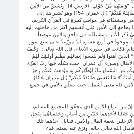
أي أصبح آمِناً من مشاعر الخوف والرّهبة، وقد امتنّ الله سبحانه وتعالى على قريشٍ بنعمة الأمان من الخوف، فقال تعالى: “وَآمَنَهُم مِّنْ خَوْفٍ” (قريش 4)، ويُشتقّ من الأمن
لفظ الأَمَنة، والأمانة، والإيمان، وقد ورد لفظ الأمنة في كتاب الله تعالى: “ثُمَّ أَنزَلَ عَلَيْكُم مِّن بَعْدِ الْغَمِّ أَمَنَةً نُّعَاسًا يَغْشَىٰ طَائِفَةً مِّنكُمْ” (ال عمران 154) وهو يُشير هنا إلى
أمن ومشتقّاته في مواضع كثيرةٍ في القرآن الكريم،
ا بحاجةٍ إلى الأمن على أنفسهم أكثر من حاجتهم إليه
ذُكر الأمن ومشتقّاته في واحدٍ وثلاثين موضعاً،
 موجودٌ في أربع عشرة آيةً موزّعةً على سبع سور.
ياً فكانت في سورة الأنعام، قال الله تعالى: “وَكَيفَ
* الَّذينَ آمَنوا وَلَم يَلبِسوا إيمانَهُم بِظُلمٍ أُولـئِكَ لَهُمُ
وذلك في سورة الأنفال وسورة آل عمران، حيث يتكلّم فيها ربّ العزّة
ِنَ السَّماءِ ماءً لِيُطَهِّرَكُم بِهِ وَيُذهِبَ عَنكُم رِجزَ
الشَّيطانِ وَلِيَربِطَ عَلى قُلوبِكُم وَيُثَبِّتَ بِهِ الأَقدامَ” (الانفال 11) وفي الآية الأخرى يقول تعالى: “ثُمَّ أَنزَلَ عَلَيْكُم مِّن بَعْدِ الْغَمِّ أَمَنَةً نُّعَاسًا يَغْشَىٰ طَائِفَةً مِّنكُمْ” (ال عمران 154)
ظ الأمْن فله معنى أشمل، حيث يتعلّق بالأمن في جميع
ّ من أنواع الأمن الذي يتحقّق للمجتمع المسلم،
لِأَحَدِهِما جَنَّتَينِ مِن أَعنابٍ وَحَفَفناهُما بِنَخلٍ
َها وَلَم تَظلِم مِنهُ شَيئًا وَفَجَّرنا خِلالَهُما نَهَرًا” (الكهف 33-34) فقد أنعم الله على الرّجلين بنعمة المال والأمن، فقابل أحدُهما تلك
أبدل الله تعالى حاله، ونزَع عنه نعمته، فباء