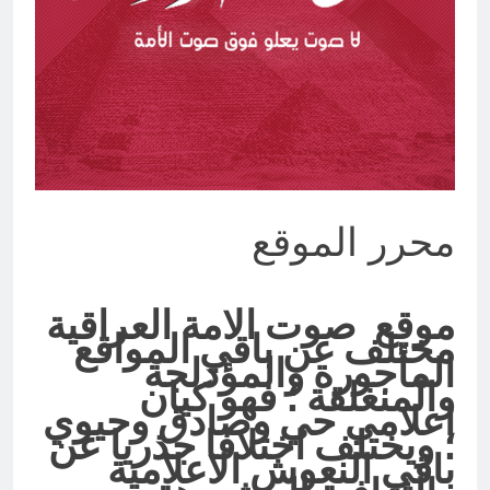
19 ساعة Ago
الجرح النرجسي وتضخم الذات
التعويضي
19 ساعة Ago
محرر الموقع
موقع صوت الامة العراقية
مختلف عن باقي المواقع
المأجورة والمؤدلجة
والمنغلقة ؛ فهو كيان
اعلامي حي وصادق وحيوي
؛ ويختلف اختلافا جذريا عن
باقي النعوش الاعلامية