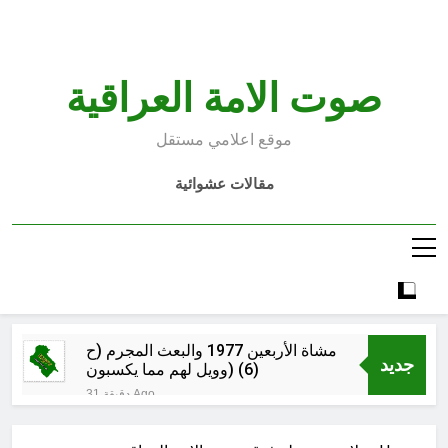
Ski
t
conten
صوت الامة العراقية
موقع اعلامي مستقل
مقالات عشوائية
مشاة الأربعين 1977 والبعث المجرم (ح
جديد
6) (وويل لهم مما يكسبون)
31 دقيقة Ago
خطب صلاة الجمعة (ح 25) (البصيرة:
القرآن والعترة)