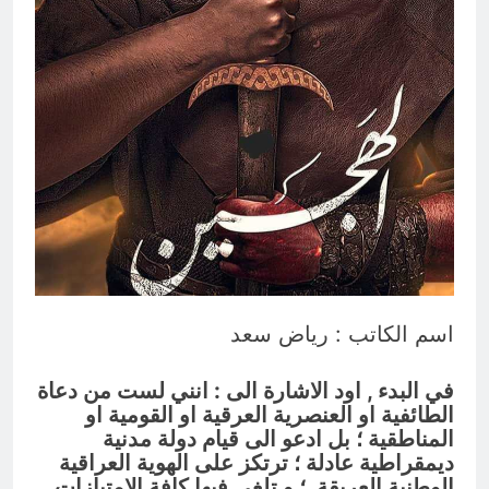
انتهت الحرب… لكن لم ينتهي
الموت
20 ساعة Ago
اسم الكاتب : رياض سعد
في البدء , اود الاشارة الى : انني لست من دعاة
الطائفية او العنصرية العرقية او القومية او
المناطقية ؛ بل ادعو الى قيام دولة مدنية
ديمقراطية عادلة ؛ ترتكز على الهوية العراقية
الوطنية العريقة ؛ و تلغى فيها كافة الامتيازات