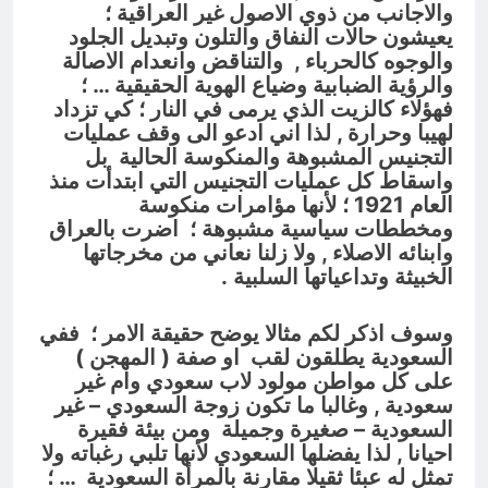
والاجانب من ذوي الاصول غير العراقية ؛
يعيشون حالات النفاق والتلون وتبديل الجلود
والوجوه كالحرباء , والتناقض وانعدام الاصالة
والرؤية الضبابية وضياع الهوية الحقيقية … ؛
فهؤلاء كالزيت الذي يرمى في النار ؛ كي تزداد
لهيبا وحرارة , لذا اني ادعو الى وقف عمليات
التجنيس المشبوهة والمنكوسة الحالية بل
واسقاط كل عمليات التجنيس التي ابتدأت منذ
العام 1921 ؛ لأنها مؤامرات منكوسة
ومخططات سياسية مشبوهة ؛ اضرت بالعراق
وابنائه الاصلاء , ولا زلنا نعاني من مخرجاتها
الخبيثة وتداعياتها السلبية .
وسوف اذكر لكم مثالا يوضح حقيقة الامر ؛ ففي
السعودية يطلقون لقب او صفة ( المهجن )
على كل مواطن مولود لاب سعودي وام غير
سعودية , وغالبا ما تكون زوجة السعودي – غير
السعودية – صغيرة وجميلة ومن بيئة فقيرة
احيانا , لذا يفضلها السعودي لأنها تلبي رغباته ولا
تمثل له عبئا ثقيلا مقارنة بالمرأة السعودية … ؛