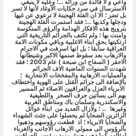
واعي و لا فائدة من ورائه …؛ وعليه لا ينبغي
الاسترسال في سرد حكايات الأوغاد لأنها لا تسر
بل تضر ؛ الا ان الفئة الهجينة لا ترعوي عن غيها
ودجلها وكذبها …؛
فقد استمرت الفئة الهجينة
بترويج هذه الافكار الهدامة والرؤى المنكوسة
وامنت بها ؛ ولم تكتف بالجرائم التاريخية التي
ارتكبتها بحق ابناء الاغلبية وباقي مكونات الامة
العراقية سابقا ؛ بل انها اسرفت في الاجرام
والارهاب بعد سقوط صنمها الاكبر وشيطانها
الاحقر ( السفاح ابن صبحة ) عام 2003 ؛ فقد
شهدت السنوات الماضية الاف الجرائم
والعمليات الارهابية والمفخخات الانتحارية ؛
بالإضافة الى جرائم القتل
على الهوية واختطاف
الابرياء العزل والعراقيين الاصلاء ثم المسير
بهم الى بساتين جرف الصخر واللطيفية
والاسكندرية وسلمان باك ومناطق الغربية
وغيرها ..
. ؛
ولازال العديد من ابناء عوائل
الزائرين الضحايا لم يحصلوا على جثث الشهداء
والضحايا الابرياء ؛ اذ قطعت رؤوسهم وذهبوا
بالرؤوس الى ممولي الارهاب الاجانب والغرباء
امثالهم كما ذهب جيش يزيد برؤوس العراقيين