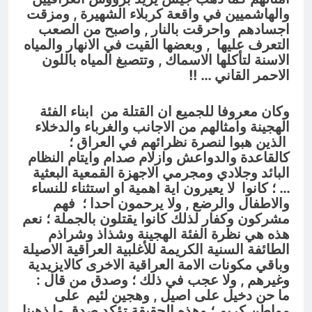
والهاشميين في واقعة كربلاء الشهيرة , ومزقت
اجسادهم واحرقت بالنار , واصبح من الصعب
التعرف عليها , وبعضها القيت في الانهار والمياه
الاسنة لتأكلها الاسماك , وتتصبغ المياه باللون
الاحمر القاني …
!!
وكان معروفا للجميع ان القتلة من ابناء الفئة
الهجينة وامثالهم من الاجانب والغرباء والدخلاء
الذين هبوا لنصرة نظرائهم في العراق ؛
كالقاعدة والدواعش وازلام صدام وايتام النظام
البائد وجلادي ومجرمي الاجهزة القمعية البعثية
… ؛ كانوا لا يعيرون اية اهمية او استثناء للنساء
والاطفال والرضع , ولا يرحمون احدا ؛ فهم
مشركون وكفار لذلك كانوا يقتلون بالجملة
؛ نعم
هذه هي نظرة الفئة الهجينة وشذاذ وشراذم
الطائفة السنية الكريمة للأغلبية العراقية الاصيلة
وباقي مكونات الامة العراقية الاخرى كالايزيدية
وغيرهم , ولا عجب في ذلك ؛ وصدق من قال :
ما حن دخيل على اصيل , وهجين لئيم على
مواطن كريم ؛ وهذه الحقيقة تؤكد صدق ما ذهبنا