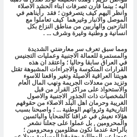
اليه ؛ بينما قارن تصرفات ابناء الحشد الاصلاء
وانظر اليهم كيف يتصرفون ؛ فقد
رأيناهم في
الموصل والانبار وغيرهما كيف تعاملوا مع
النازحين والهاربين من مناطق النزاع
بكل
انسانية و وطنية وغيرة وشرف … .
ومما سبق تعرف سر معارضتي الشديدة
والمستمرة للعمالة الاجنبية وعمليات التجنيس
في العراق سابقا وحاليا ؛ واعتقد ان هذه
القرارات المنكوسة والاجراءات المشبوهة تقتل
هويتنا العراقية الاصيلة وتغير واقعنا للاسوء
وتزيد من معدلات الجريمة ونهب المال العام
والاستحواذ على مراكز القرار من قبل
الشخصيات ذات الجذور الاجنبية والاصول
الغريبة وحرمان اهل البلد الاصلاء من حقوقهم
التاريخية وثرواتهم الوطنية … ؛ واصبحنا بسبب
هؤلاء نعيش في عراقنا كالضحايا والبائسين
والمحرومين , بل عملوا على جعلنا نشعر
بالراحة عندما نكون مظلومين ومحرومين ؛
عوضا عن المطالبة بحقوقنا المسلوبة وبدلا عن