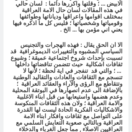
الابيض … ؛ وقلتها واكررها دائما : لسان حالي
في هذه المقالات لسان حال الامة العراقية
بمختلف اقوامها واعراقها ودياناتها وطوائفها
وقومياتها وشخصياتها ؛ فليس كل ما اذكره فيها
يعني اني مؤمن بها … الخ .
الا ان الحق يقال : فهذه الهجرات
والتجنيس
السياسي المشبوه
والتغييرات الديموغرافية قد
تسببت بإحداث شروخ اجتماعية عميقة ؛ وشيوع
ثقافات اشكالية
حيث تتضمن تناقضاتها داخلها
… ؛ والتي قد تنفجر في اية لحظة ؛ لأنها لا
تنسجم مع الثقافات والعادات والتقاليد الوطنية
وتتقاطع مع الرؤى والآراء والعقائد العراقية ؛
بالإضافة الى عدم انصهارها في البوتقة المحلية
وعدم هضمها واستيعابها من قبل ابناء الاغلبية
والامة العراقية ؛ ولان هذه الثقافات المنكوسة
والاشكاليات الفكرية الحادة ليست لها القدرة
على التواصل مع ثقافات وافكار ابناء الامة
العراقية وبالتالي صعوبة التعايش السلمي مع
العراقيين الاصلاء , مما جعل الغرباء والدخلاء