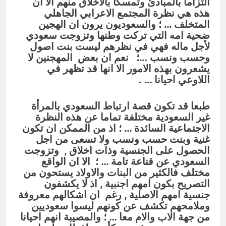
التزاما بالمبادئ وتمسكا بالأخلاق منهم الا ان
هذه هي نظرة المجتمع الاعرابي الجاهلي
المتخلف … ؛
والسعوديون يرون ان الهجين
ضحية امه التي تركت وطنها وتزوجت سعودي
لأجل ماله فهي في نظرهم ليست بنت اصول
وحسب ونسب …؛ نعم ان بعض المهجنين لا
يشعرون بهذه الامور الا انها قد تظهر في
اللاوعي احيانا … .
طبعا قد تكون قصة ارتباط السعودي بالمرأة
غير السعودية مختلفة تماما عن هذه النظرة
الاجتماعية السائدة … ؛ اذ من الممكن ان تكون
غنية وبنت حسب ونسب ولا تسعى من اجل
الحصول على الجنسية وذات اخلاق , وتزوجت
السعودي عن قناعة تامة … ؛ الا ان الواقع
مختلف فالكثير من البنات والاولاد يستحون من
التصريح بكون امهم اجنبية , اذ لا يكشفون
جنسية امهم الاصلية , رغم ان اشكالهم معروفة
وملامحهم تكشف عن كونهم ليسوا سعوديين
من جهة الاب والام معا … ؛ والمصيبة انهم احيانا