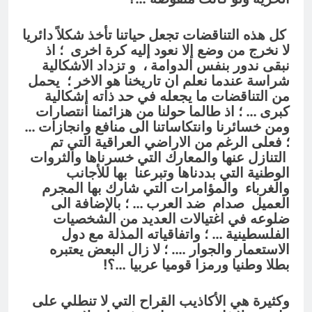
كل هذه التناقضات تجعل حياتنا تأخذ شكلاً دائريا
لا نخرج من وضع إلا نعود إليه كرة اخرى ؛ اذ
نبقى ندور بنفس الدوامة ، و تزداد الاشكالية
شراسة عندما نعلم ان تاريخنا هو الاخر ؛ يحمل
من التناقضات ما يجعله في حد ذاته إشكالية
كبرى … ؛ اذ طالما حولنا من هزائمنا انتصارات
ومن خسائرنا وانتكاساتنا الى منافع وانجازات …
؛ فعلى الرغم من الاراضي العراقية التي تم
التنازل عنها والمعارك التي خسرناها والثروات
الوطنية التي بددناها وتبرعنا بها للأجانب
والغرباء والمؤامرات التي شارك بها المجرم
العميل صدام ضد العرب … ؛ بالإضافة الى
ضلوعه في اغتيالات العديد من الشخصيات
الفلسطينية … ؛ واتفاقياته المذلة مع دول
الاستعمار والجوار …. ؛ لا زال البعض يعتبره
بطلا وطنيا ورمزا قوميا عربيا …؟!
وكثيرة هي الأكاذيب القراح التي لا تنطلي على