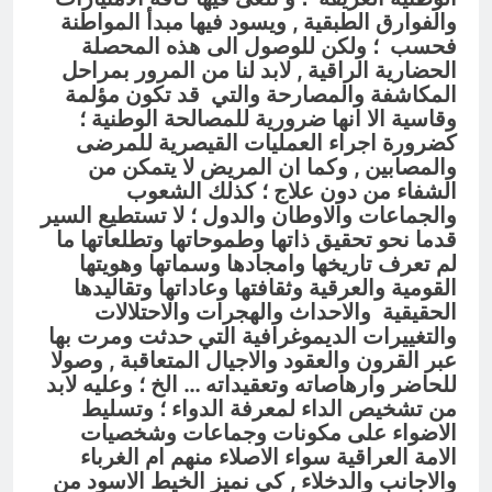
والفوارق الطبقية , ويسود فيها مبدأ المواطنة
فحسب ؛ ولكن للوصول الى هذه المحصلة
الحضارية الراقية , لابد لنا من المرور بمراحل
المكاشفة والمصارحة والتي قد تكون مؤلمة
وقاسية الا انها ضرورية للمصالحة الوطنية ؛
كضرورة اجراء العمليات القيصرية للمرضى
والمصابين , وكما ان المريض لا يتمكن من
الشفاء من دون علاج ؛ كذلك الشعوب
والجماعات والاوطان والدول ؛ لا تستطيع السير
قدما نحو تحقيق ذاتها وطموحاتها وتطلعاتها ما
لم تعرف تاريخها وامجادها وسماتها وهويتها
القومية والعرقية وثقافتها وعاداتها وتقاليدها
الحقيقية والاحداث والهجرات والاحتلالات
والتغييرات الديموغرافية التي حدثت ومرت بها
عبر القرون والعقود والاجيال المتعاقبة , وصولا
للحاضر وارهاصاته وتعقيداته … الخ ؛ وعليه لابد
من تشخيص الداء لمعرفة الدواء ؛ وتسليط
الاضواء على مكونات وجماعات وشخصيات
الامة العراقية سواء الاصلاء منهم ام الغرباء
والاجانب والدخلاء , كي نميز الخيط الاسود من