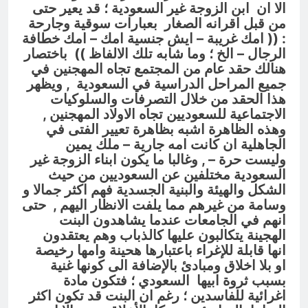
الا ان ابن الزوجة غير السعودية ؛ قد يعير حتى
من قبل اقرانه الصغار بعبارات سوقية وجارحة
: (( امك غريبة – ايش جنسية امك – امك خطافة
الرجال – الخ ؛ وما شابه تلك الالفاظ ))
باختصار
هنالك حقد عام من المجتمع تجاه المهجنين في
جميع المراحل الدراسية في السعودية , ويظهر
هذا الحقد من خلال التصرفات والسلوكيات
الاجتماعية للسعوديين تجاه الاولاد المهجنين ,
وهذه الظاهرة اشبه بظاهرة تعيير الفتى في
الجاهلية ان كانت امه جارية – ملك يمين
وليست حرة – , وغالبا ما يكون ابناء الزوجة غير
السعودية مختلفين عن السعوديين من حيث
الشكل والهيئة والبنية الجسدية فهم اكثر جمالا و
وسامة من غيرهم مما يلفت الانظار اليهم , حتى
انهم في الجامعات عندما يشاهدون البنت
الهجينة يتكالبون عليها كالذباب وهم يعتقدون
انها قابلة للإغراء باعتبارها هحينة وامها رخيصة
او بلا اخلاق ومبادئ بالإضافة الى كونها غنية
بسبب ثروة ابيها السعودي ؛ فتكون مادة
اغرائية للفاسدين ؛ رغم ان البنت قد تكون اكثر