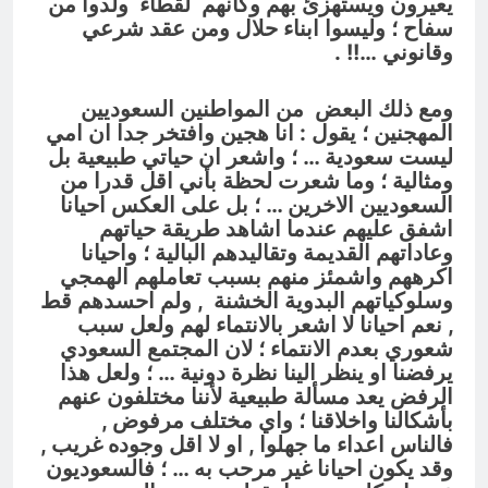
يعيرون ويستهزئ بهم
وكأنهم لقطاء ولدوا من
سفاح ؛ وليسوا ابناء حلال ومن عقد شرعي
وقانوني …!! .
ومع ذلك البعض من المواطنين السعوديين
المهجنين ؛ يقول : انا هجين وافتخر جدا ان امي
ليست سعودية … ؛ واشعر ان حياتي طبيعية بل
ومثالية ؛ وما شعرت لحظة بأني اقل قدرا من
السعوديين الاخرين … ؛ بل على العكس احيانا
اشفق عليهم عندما اشاهد طريقة حياتهم
وعاداتهم القديمة وتقاليدهم البالية ؛ واحيانا
اكرههم واشمئز منهم بسبب تعاملهم الهمجي
وسلوكياتهم البدوية الخشنة , ولم احسدهم قط
, نعم احيانا لا اشعر بالانتماء لهم ولعل سبب
شعوري بعدم الانتماء ؛ لان المجتمع السعودي
يرفضنا او ينظر الينا نظرة دونية … ؛ ولعل هذا
الرفض يعد مسألة طبيعية لأننا مختلفون عنهم
بأشكالنا واخلاقنا ؛ واي مختلف مرفوض ,
فالناس اعداء ما جهلوا , او لا اقل وجوده غريب ,
وقد يكون احيانا غير مرحب به … ؛ فالسعوديون