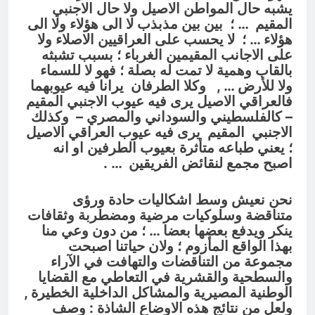
يشبه حال المواطن الاصيل ولا حال الاجنبي
المقيم … ؛ بين بين مذبذب لا الى هؤلاء ولا الى
هؤلاء … ؛ لا يحسب على العراقيين الاصلاء ولا
على الاجانب المقيمين الغرباء ؛ بسبب تشبثه
بالقاب وهمية لا تمت له بصلة ؛ فهو لا للسماء
ولا للأرض … ,
وكلا الطرفان يرانا فيه عيوبهما
فالعراقي الاصيل يرى فيه عيوب الاجنبي المقيم
– كالفلسطيني والسوداني والمصري – وكذلك
الاجنبي المقيم يرى فيه عيوب العراقي الاصيل
؛ يعني طباعه متأثرة بعيوب الطرفين او انه
اصبح مجمع لنقائض الفريقين … .
نحن نعيش وسط اشكاليات حادة ورؤى
متناقضة وسلوكيات مرضية ومضطربة وثقافات
ينكر ويدفع بعضها بعضا … ؛ من دون وعي منا
بهذا الواقع المأزوم ؛ ولان حياتنا اصبحت
مجموعة من التناقضات والتهافت في الآراء
والسطحية والقشرية في التعاطي مع القضايا
الوطنية المصيرية والمشاكل الداخلية الخطيرة ,
ولعل من نتائج هذه الاوضاع الشاذة : وصف