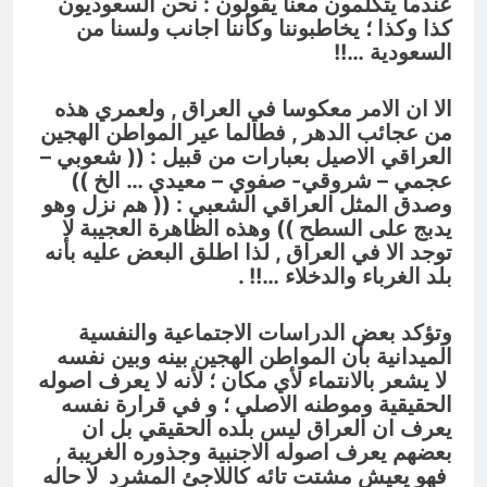
عندما يتكلمون معنا يقولون : نحن السعوديون
كذا وكذا ؛ يخاطبوننا وكأننا اجانب ولسنا من
السعودية …!!
الا ان الامر معكوسا في العراق , ولعمري هذه
من عجائب الدهر , فطالما عير المواطن الهجين
العراقي الاصيل بعبارات من قبيل : (( شعوبي –
عجمي – شروقي- صفوي – معيدي … الخ ))
وصدق المثل العراقي الشعبي : (( هم نزل وهو
يدبج على السطح )) وهذه الظاهرة العجيبة لا
توجد الا في العراق , لذا اطلق البعض عليه بأنه
بلد الغرباء والدخلاء …!! .
وتؤكد بعض الدراسات الاجتماعية والنفسية
الميدانية بأن المواطن الهجين بينه وبين نفسه
لا يشعر بالانتماء لأي مكان ؛ لأنه لا يعرف اصوله
الحقيقية وموطنه الاصلي ؛ و في قرارة نفسه
يعرف ان العراق ليس بلده الحقيقي بل ان
بعضهم يعرف اصوله الاجنبية وجذوره الغريبة ,
فهو يعيش مشتت تائه كاللاجئ المشرد لا حاله