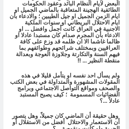
البعض لايام النظام البائد وعقود الحكومات
الطائفية الهجينة المتعاقبة بالماضي الجميل او
ايام الزمن الجميل او جيل الطيبين ؛ والادعاء بأن
ايام الاحتلال البريطاني او سنوات الملكية
الاجنبية في العراق كانت أجمل وافضل … او
الادعاء بأن المجرم صدام كان مستبدا عادلا او
ظالما غاشما الا ان ظلمه قد وزع على كافة
العراقيين وبمختلف شرائحهم وطوائفهم بما
فيهم السنة والتكارتة وجلاوزة العوجة وبعدالة
منقطة النظير … !!
ولم يسأل احد نفسه او يتأمل قليلا في هذه
المقولات المشهورة والمتداولة في بعض الكتب
والصحف ومواقع التواصل الاجتماعي وبرامج
الفضائيات المسمومة ؛ كيف يصبح المستبد
عادلاً …؟
وهل حقيقة أن الماضي كان جميلاً، وهل يتصور
أن الاستعمار والاحتلال أفضل من الاستقلال أو
الحرية ولو كانت منقوصة …؟