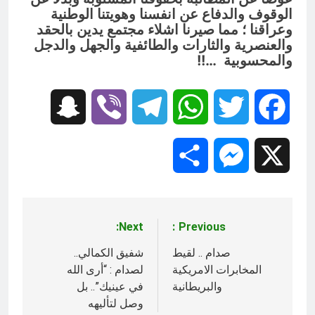
الوقوف والدفاع عن انفسنا وهويتنا الوطنية
وعراقنا ؛ مما صيرنا اشلاء مجتمع يدين بالحقد
والعنصرية والثارات والطائفية والجهل والدجل
والمحسوبية …!!
Snapchat
Viber
Telegram
WhatsApp
Twitter
Facebook
Share
Messenger
X
Next:
Previous:
تصفّح
المقالات
صدام .. لقيط
شفيق الكمالي..
المخابرات الامريكية
لصدام : “أرى الله
والبريطانية
في عينيك”.. بل
وصل لتأليهه