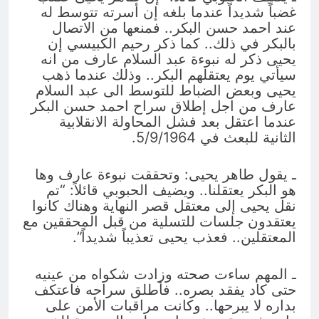
غضباً شديداً عندما بلغه إن أسرته تتوسط له
عند احمد حسن البكر.. فمنعها من الاتصال
بالبكر في ذلك.. كما ذكر رحيم الكبيسي إن
يحيى ذكر له نبوءة عبد السلام عارف من انه
سيأتي يوم يعتقلهم البكر.. وذلك عندما ذهب
يحيى وبعض الضباط للتوسط الى عبد السلام
عارف من اجل إطلاق سراح احمد حسن البكر
عندما اعتقل بعد فشل المحاولة الانقلابية
الثانية للبعث في 5/9/1964.
ـ يقول طاهر يحيى: وتحققت نبوءة عارف وها
هو البكر يعتقلنا.. ويضيف الحبوبي قائلاً: “تم
نقل يحيى إلى معتقل قصر النهاية وهناك كانوا
يعتقدون جلسات للتسلية من قبل المحققين مع
المعتقلين.. فعذب يحيى تعذيباً شديداً”.
ـ المهم ساءت صحته وزادت شكواه من عينيه
حتى كاد يفقد بصره.. فأطلق سراحه فاعتكف
بداره لا يبرحها.. وكانت مراقبات الأمن على