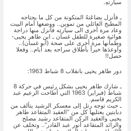
سيارتهِ.
ـ فأنزل بضاعَتهُ المتكونة من كل ما يحتاجه
المطبخ العائلي من تموين.. ووضعها أمام البيت
وعاد مرة أخرى الى سيارتِه فأنزل منها دراجة
هوائية صغيرة للطفل غسان ـ ابن طاهر يحيى-
وطمأنها مرة أخرى على صحة (أبو غسان)..
وأوعدَها خيراً بأطلاق سراحه بعد أيام.. وفعلا
حصل!!
دور طاهر يحيى بانقلاب 8 شباط 1963:
ـ شارك طاهر يحيى بشكل رئيس في حركة 8
شباط (فبراير) 1963 التي أطاحت الزعيم عبد
الكريم قاسم.
ـ حيث توجه رتل إلى معسكر الرشيد يتألف من
دبابتين يعتليها كل من “العقيد المتقاعد طاهر
يحيى والعقيد الركن المتقاعد رشيد مصلح
والرائد المتقاعد أنور عبد القادر”.. وتخلف عن