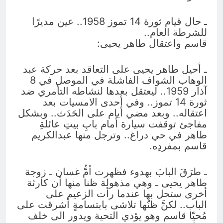
ـ حال قيام ثورة 14 تموز 1958.. عين مديرًا
للشرطة العام..
قاسم واعتقال طاهر يحيى:
ـ أحيل طاهر يحيى على التعاقد بعد حركة عبد
الوهاب الشواف الفاشلة في الموصل في 8
آذار 1959.. ليعتقل بعدها لنشاطه التأمري ضد
ثورة 14 تموز.. وفي أحدى الامسيات بعد
اعتقاله.. وبعد مضي أيام على الحَدَث.. وبشكل
مفاجئ توقفت سيارة أمام بابِ بيتِ عائلةِ
طاهر في حي دراغ.. وترجل منها عبدالكريم
قاسم بمفردِه.
ـ طرَقَ البابَ بهدوء فظهرت أمُّ غسان ـ زوجة
طاهر يحيى ـ وهي مذهولة ظنا منها أن كارثة
أخرى ستحل بها عندما رأت الزعيم على
الباب.. لكنَّ ظنّها تلاشى بابتسامةٍ أشرقت على
مُحيّا قاسم وهو يؤدي التحية ويدور الى خلف