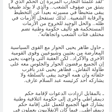
“لقد علمتنا التجارب المريرة إن الحكم الذي لا
ينبثق من صفوف الشعب.. والذي لا يولد طبيعياً
يبقى متخبطاً في مسيرته بعيداً عن التخطيط
والرقابة الشعبية.. لذلك تستفحل الأزمات في
ظله.. والحل الوحيد للخروج من الأزمات
المستحكمة هو تأليف حكومة وطنية تضم
مختلف فئات الشعب واتجاهاته”.
ـ حاول طاهر يحيى الحوار مع القوى السياسية
المعارضة من بعثيين وشيوعيين وقوى القومية
الأخرى والأكراد.. لكن العقبة التي واجهت يحيى
إن الجميع يرفضون الحوار والجلوس معه على
طاولة النقاش.. فطاهر يحيى غدر بأقرب
حلفائه وان همه الوحيد يبقى بالسلطة ولا
يشاركه احد كرئيسه عبد السلام عارف.
ـ بالمقابل ازدادت الدعوات لإقامة حكم
ديمقراطي وأخرى إلى حكومة ائتلافية وطنية
يشارك فيها الجميع للعمل على إقامة حكم
ديمقراطي.. فيما كان الإنقلابيون يعملون في