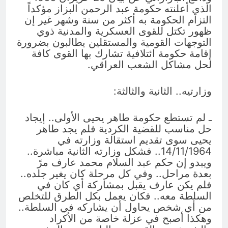
الذي أعلنته حكومة عبد الرحمن البزاز مؤكداً
التزام الحكومة به أكثر من سنة وشهر غير إن
ظهور تكتل للقوى العسكرية والمدنية ذوي
التوجهات القومية والمستقلين يطالبون بضرورة
إقامة حكومة ائتلافية تشارك بها القوى كافة
لحل مشاكل الشعب العراقي.
وزارتيه.. الثانية والثالثة:
ـ لم تستطع حكومة طاهر يحيى الأولى.. إيجاد
حل مناسب للقضية الكردية فلم يجد طاهر
يحيى سوى تقديم استقالة وزارته في
14/11/1964.. فشكل وزارته الثانية مباشرة..
ويبدو إن حكم عبد السلام محمد عارف مرً
بعدة مراحل.. وفي كل مرحلة كان يغير جلده..
فلم يكن عارف يقبل بمشاركة أي كان في
السلطة معه.. فكان يعمل بكل الطرق للتخلص
من أي شخص يحاول أن يشاركه في السلطة..
وهكذا أصبح في عزلة خاصة من الأكراد