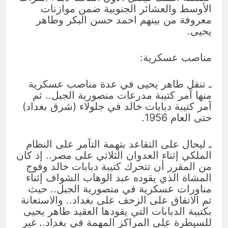
الأوسط والعشائر الجنوبية ضمن موازنات
معروفة من بينهم احمد حسن البكر وطاهر
يحيى.
مناصب عسكرية:
ـ تنقل طاهر يحيى في عدة مناصب عسكرية
منها آمر كتيبة مدرعات منصورية الجبل.. ثم
آمر كتيبة دبابات خالد في جلولاء (شرق بغداد)
حتى العام 1956.
ـ ليحال على التقاعد بتهمة التآمر على النظام
الملكي إثناء العدوان الثلاثي على مصر.. إذ كان
من المقرر أن تتحرك كتيبة دبابات خالد وفوج
المشاة الذي يقوده عبد الوهاب الشواف إثناء
مناورات عسكرية في منصورية الجبل.. حيث
تم الاتفاق على الزحف على بغداد.. والاستعانة
بكتيبة الدبابات التي يقودها العقيد طاهر يحيى
للسيطرة على المراكز المهمة في بغداد.. غير