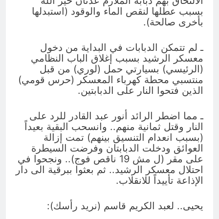
الالتحاق بهم دبابة الملازم عدنان خير الله
بسبب عطلها لنقص الماء والوقود (استبدلها
بأخرى صالحة).
ـ لم تتمكن الدبابات في البداية من دخول
معسكر الرشيد بسبب إغلاق الباب النظامي
(الرئيسي) بسيارتي حمل (لوري) من قبل
منتسبي محطة كهرباء المعسكر (حرس قومي)
الذين فتحوا النار على الدبابتين.
ـ مما اضطر الرائد أنور عبد القادر للرد على
النار وقتل ثمانية منهم.. وانسحب البقية بعيداً
(بسبب انعدام التنسيق بينهم) تمت إزالة
العوائق ودخلت الدبابتان وفرضت السيطرة
على مقر (ل مش 19 ناقص فوج).. ونجحوا في
احتلال معسكر الرشيد.. ثم بعثوا ببرقية الى دار
الإذاعة تأييداً للانقلاب.
يحيى.. لعبد الكريم قاسم (نريد رأسك):