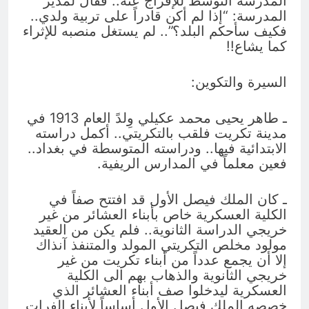
المدرسة التوسط للإفراج عنه.. فقال لمدير
المدرسة: “إذا لم أكن قادراً على تربية ولدي..
فكيف سأحكم البلد؟”.. لم يستغل منصبه للإثراء
كما يشاع!!
السيرة والتكوين:
ـ طاهر يحيى محمد عكيلي وِلدً العام 1913 في
مدينة تكريت فلقب بالتكريتي.. أكمل دراسته
الابتدائية فيها.. ودراسته المتوسطة في بغداد..
فعين معلماً في المدارس الريفية.
ـ كان الملك فيصل الأول قد افتتح صفاً في
الكلية العسكرية خاص بأبناء العشائر من غير
خريجي الدراسة الثانوية.. فلم يكن من العقيد
مولود مخلص التكريتي المولد والمتنفذ آنذاك
إلا أن يجمع عدداً من أبناء تكريت من غير
خريجي الثانوية والذهاب بهم الى الكلية
العسكرية ليدخلوا صف أبناء العشائر الذي
خصصه الملك فيصل الأول أساساً لأبناء الفرات