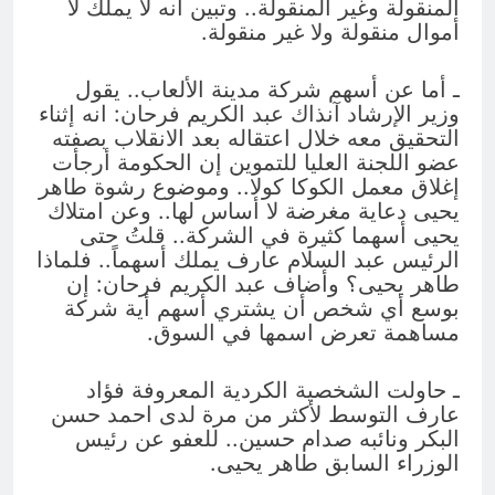
المنقولة وغير المنقولة.. وتبين انه لا يملك لا
أموال منقولة ولا غير منقولة.
ـ أما عن أسهم شركة مدينة الألعاب.. يقول
وزير الإرشاد آنذاك عبد الكريم فرحان: انه إثناء
التحقيق معه خلال اعتقاله بعد الانقلاب بصفته
عضو اللجنة العليا للتموين إن الحكومة أرجأت
إغلاق معمل الكوكا كولا.. وموضوع رشوة طاهر
يحيى دعاية مغرضة لا أساس لها.. وعن امتلاك
يحيى أسهما كثيرة في الشركة.. قلتُ حتى
الرئيس عبد السلام عارف يملك أسهماً.. فلماذا
طاهر يحيى؟ وأضاف عبد الكريم فرحان: إن
بوسع أي شخص أن يشتري أسهم أية شركة
مساهمة تعرض اسمها في السوق.
ـ حاولت الشخصية الكردية المعروفة فؤاد
عارف التوسط لأكثر من مرة لدى احمد حسن
البكر ونائبه صدام حسين.. للعفو عن رئيس
الوزراء السابق طاهر يحيى.