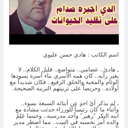
12 ساعة Ago
الحشود السورية على الحدود العراقية:
لماذا الآن؟ وهل العراق هو المقصود في
هذه التحركات؟
12 ساعة Ago
اسم الكاتب : هادي حسن عليوي
ـ هادئ.. عصامي.. متواضع.. قليل الكلام.. لا
يغير رأيه.. كان همه الأسري بناء أسرة يسودها
الوئام والمحبة والخلق الرفيع.. فكان شديداً مع
أولاده.. وحريصاً على تربيتهم التربية الصحيحة.
ـ لم يذكر أيً احدٍ عن أبنائه السبعة بسوء..
وأثناء ما كان رئيساً للوزراء حدثت مشادة مع
ابنه البكر “زهير” وأحد مدرسيه.. وحينما عَلِمً
والده أمر بحسبه في البيت.. مما اضطر مدير