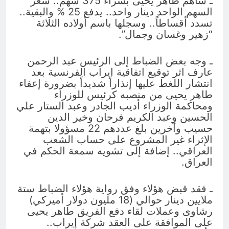
ـ ساهم طاهر يحيى بشراء 375 سهم.. سعر
السهم الواحد دينار واحد.. يدفع 25 % والبقية..
تسدد أقساطاً.. وسجلها باسم أولاده الثلاثة
“زهير وغسان وجمال”.
ـ وجه بعض الضباط إلى الرئيس عبد الرحمن
عارف اثر توقيع اتفاقية ايراب الفرنسية بعد
انتشار اللغط عليها إنذاراً شديداً بضرورة إعفاء
طاهر يحيى من منصبه كرئيس للوزراء
ومحاكمة الوزراء أديب الجادر وعبد الستار علي
الحسين وعبد الكريم فرحان وخير الدين
حسيب وآخرين بلغ عددهم 22 مسؤولا بتهمة
الإثراء غير المشروع على حساب الشعب
العراقي.. إضافة إلى تشويه سمعة الحكم في
العراق.
ـ فقد قبض هؤلاء وفق رواية هؤلاء الضباط ستة
ملايين دينار حوالي (18 مليون دولار أميركي)
رشاوى وعملات لقاء دفع الفريق طاهر يحيى
على الموافقة على العقد شركة إيراب..