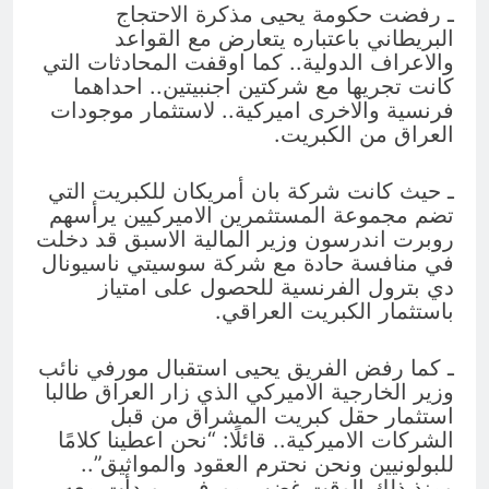
ـ رفضت حكومة يحيى مذكرة الاحتجاج
البريطاني باعتباره يتعارض مع القواعد
والاعراف الدولية.. كما اوقفت المحادثات التي
كانت تجريها مع شركتين اجنبيتين.. احداهما
فرنسية والاخرى اميركية.. لاستثمار موجودات
العراق من الكبريت.
ـ حيث كانت شركة بان أمريكان للكبريت التي
تضم مجموعة المستثمرين الاميركيين يرأسهم
روبرت اندرسون وزير المالية الاسبق قد دخلت
في منافسة حادة مع شركة سوسيتي ناسيونال
دي بترول الفرنسية للحصول على امتياز
باستثمار الكبريت العراقي.
ـ كما رفض الفريق يحيى استقبال مورفي نائب
وزير الخارجية الاميركي الذي زار العراق طالبا
استثمار حقل كبريت المشراق من قبل
الشركات الاميركية.. قائلًا: “نحن اعطينا كلامًا
للبولونيين ونحن نحترم العقود والمواثيق”..
ومنذ ذلك الوقت غضب مورفي.. وبدأت معه