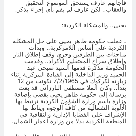
فأجابهم عارف يستحق الموضوع التحقيق
والعقاب.. لكن عارف لم يقم بأي إجراء يذكر.
يحيى.. والمشكلة الكردية:
ـ عملت حكومة طاهر يحيى على حل المشكلة
الكردية على أساس اللامركزية.. وبدأت
مباحثات بين الطرفين وجرى وقف إطلاق النار
وإطلاق سراح المعتقلين الأكراد.. وقدمت
الحكومة مذكرة قدمها السيد صبحي عبد
الحميد وزير الداخلية إلى القيادة المركزية إثناء
زيارته لكركوك في 7/2/1965 تكونت من 12
بنداً.. وكان الملا مصطفى البارزاني قد بعث
برسالة إلى حكومة طاهر يحيى يقضي بإضافة
وزارة باسم وزارة الشؤون الكردية ترتبط بها
الألوية الشمالية من كافة الوجوه ويناط بها
الإشراف على القضايا الإدارية والثقافية في
المنطقة الكردية بدلا من وزارة أعمار الشمال.