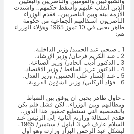
والشيوعيين والقوميين والناصريين والبعثيين
الذين انقلب عليهم وأسقط حكمهم.. واشتدت
الأزمة بينه وبين الناصريين.. فقدم الوزراء
الناصريون استقالتهم الجماعية من حكومة
طاهر يحيى في 10 تموز 1965 وهؤلاء الوزراء
هم:
1 ـ صبحي عبد الحميد/ وزير الداخلية.
2 ـ عبد الكريم فرحان/ وزير الإرشاد.
3 ـ الدكتور أديب الجادر/ وزير الصناعة.
4 ـ الدكتور عزيز الحافظ / وزير الاقتصاد.
5 ـ عبد الستار علي الحسين/ وزير العدل.
6 ـ فؤاد ألركابي/ وزير الشؤون القروية.
ـ حاول طاهر يحيى ان يوفق بين الضباط
ومطالبهم وبين الوزراء.. لكن فشل فلم يكن
بالشخصية التي تستطيع تحقيق هذا الدور..
فقدم استقالة وزارته الثانية إلى الرئيس عبد
السلام عارف في 3 أيلول / سبتمبر/ 1965..
ليشكل عبد الرحمن البزاز وزارته وهو أول