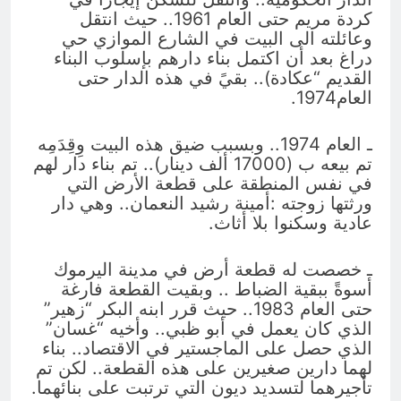
كردة مريم حتى العام 1961.. حيث انتقل
وعائلته الى البيت في الشارع الموازي حي
دراغ بعد أن اكتمل بناء دارهم بإسلوب البناء
القديم “عكادة).. بقيً في هذه الدار حتى
العام1974.
ـ العام 1974.. وبسبب ضيق هذه البيت وِقِدَمِه
تم بيعه ب (17000 ألف دينار).. تم بناء دار لهم
في نفس المنطقة على قطعة الأرض التي
ورثتها زوجته :أمينة رشيد النعمان.. وهي دار
عادية وسكنوا بلا أثاث.
ـ خصصت له قطعة أرض في مدينة اليرموك
أسوةً ببقية الضباط .. وبقيت القطعة فارغة
حتى العام 1983.. حيث قرر ابنه البكر “زهير”
الذي كان يعمل في أبو ظبي.. وأخيه “غسان”
الذي حصل على الماجستير في الاقتصاد.. بناء
لهما دارين صغيرين على هذه القطعة.. لكن تم
تأجيرهما لتسديد ديون التي ترتبت على بنائهما.