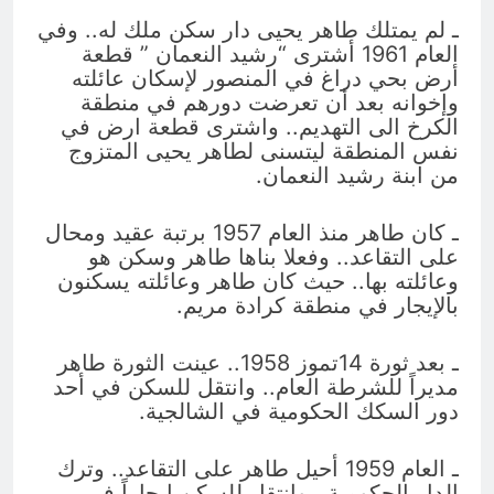
ـ لم يمتلك طاهر يحيى دار سكن ملك له.. وفي
العام 1961 أشترى “رشيد النعمان ” قطعة
أرض بحي دراغ في المنصور لإسكان عائلته
وإخوانه بعد أن تعرضت دورهم في منطقة
الكرخ الى التهديم.. واشترى قطعة ارض في
نفس المنطقة ليتسنى لطاهر يحيى المتزوج
من ابنة رشيد النعمان.
ـ كان طاهر منذ العام 1957 برتبة عقيد ومحال
على التقاعد.. وفعلا بناها طاهر وسكن هو
وعائلته بها.. حيث كان طاهر وعائلته يسكنون
بالإيجار في منطقة كرادة مريم.
ـ بعد ثورة 14تموز 1958.. عينت الثورة طاهر
مديراً للشرطة العام.. وانتقل للسكن في أحد
دور السكك الحكومية في الشالجية.
ـ العام 1959 أحيل طاهر على التقاعد.. وترك
الدار الحكومية.. وانتقل للسكن إيجاراً في