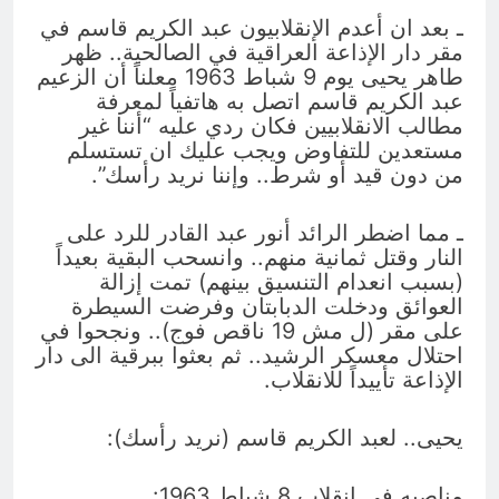
ـ بعد ان أعدم الإنقلابيون عبد الكريم قاسم في
مقر دار الإذاعة العراقية في الصالحية.. ظهر
طاهر يحيى يوم 9 شباط 1963 معلناً أن الزعيم
عبد الكريم قاسم اتصل به هاتفياً لمعرفة
مطالب الانقلابيين فكان ردي عليه “أننا غير
مستعدين للتفاوض ويجب عليك ان تستسلم
من دون قيد أو شرط.. وإننا نريد رأسك”.
ـ مما اضطر الرائد أنور عبد القادر للرد على
النار وقتل ثمانية منهم.. وانسحب البقية بعيداً
(بسبب انعدام التنسيق بينهم) تمت إزالة
العوائق ودخلت الدبابتان وفرضت السيطرة
على مقر (ل مش 19 ناقص فوج).. ونجحوا في
احتلال معسكر الرشيد.. ثم بعثوا ببرقية الى دار
الإذاعة تأييداً للانقلاب.
يحيى.. لعبد الكريم قاسم (نريد رأسك):
مناصبه في انقلاب 8 شباط 1963: