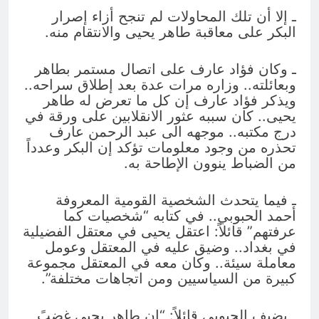
ـ إلا أن تلك المحاولات لم تنجح أزاء إصرار
البكر على معاقبة طاهر يحيى والانتقام منه.
ـ وكان فؤاد عارف على اتصال مستمر بطاهر
وبعائلته.. وزاره مرات عدة بعد إطلاق سراحه..
ويذكر فؤاد عارف إن كل ما تعرض له طاهر
يحيى.. كان سببه عثور الانقلابين على ورقة في
درج مكتبه.. موجهه الى عبد الرحمن عارف
تحذره من وجود معلومات تؤكد إن البكر وعدداً
من الضباط ينوون الإطاحة به.
ـ فيما يتحدث الشخصية القومية المعروفة
أحمد الحبوبي.. في كتابه “شخصيات كما
عرفتهم” قائلاً: اعتقل يحيى في معتقل الفضيلية
في بغداد.. وضيق عليه في المعتقل وعومل
معاملة سيئة.. وكان معه في المعتقل مجموعة
كبيرة من السياسيين ومن اتجاهات مختلفة”.
ـ يضيف الحبوبي قائلاً: “إن طاهر يحيى غضبً