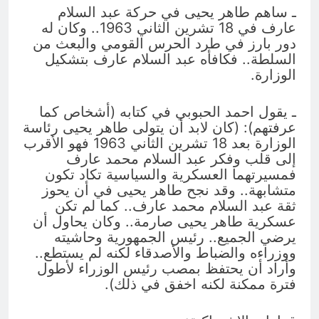
ـ ساهم طاهر يحيى في حركة عبد السلام
عارف في 18 تشرين الثاني 1963.. وكان له
دور بارز في طرد الحرس القومي والبعث من
السلطة.. فكافأه عبد السلام عارف بتشكيل
الوزارة.
ـ يقول احمد الحبوبي في كتابه (أشخاص كما
عرفتهم): (كان لابد أن يتولى طاهر يحيى رئاسة
الوزارة بعد 18 تشرين الثاني 1963 فهو الأقرب
إلى قلب وفكر عبد السلام محمد عارف
فمسيرتهما العسكرية والسياسية تكاد تكون
متشابهة.. وقد نجح طاهر يحيى في أن يحوز
ثقة عبد السلام محمد عارف.. كما لم تكن
عسكرية طاهر يحيى صارمة.. وكان يحاول أن
يرضي الجميع.. رئيس الجمهورية وحاشيته
ووزراءه والضباط والأصدقاء لكنه لم يستطع..
وأراد أن يحتفظ بمصب رئيس الوزراء لأطول
فترة ممكنة لكنه اخفق في ذلك).