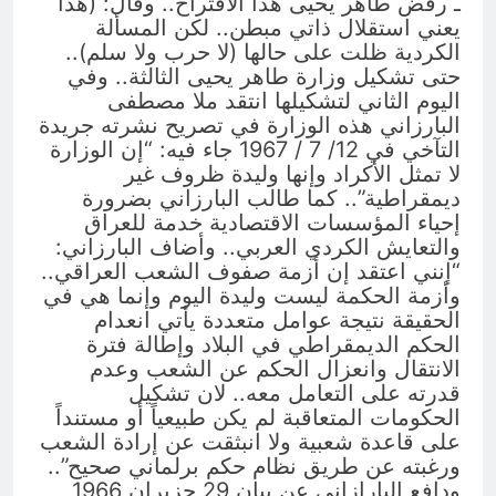
ـ رفض طاهر يحيى هذا الاقتراح.. وقال: (هذا
يعني استقلال ذاتي مبطن.. لكن المسألة
الكردية ظلت على حالها (لا حرب ولا سلم)..
حتى تشكيل وزارة طاهر يحيى الثالثة.. وفي
اليوم الثاني لتشكيلها انتقد ملا مصطفى
البارزاني هذه الوزارة في تصريح نشرته جريدة
التآخي في 12/ 7 / 1967 جاء فيه: “إن الوزارة
لا تمثل الأكراد وإنها وليدة ظروف غير
ديمقراطية”.. كما طالب البارزاني بضرورة
إحياء المؤسسات الاقتصادية خدمة للعراق
والتعايش الكردي العربي.. وأضاف البارزاني:
“إنني اعتقد إن أزمة صفوف الشعب العراقي..
وأزمة الحكمة ليست وليدة اليوم وإنما هي في
الحقيقة نتيجة عوامل متعددة يأتي انعدام
الحكم الديمقراطي في البلاد وإطالة فترة
الانتقال وانعزال الحكم عن الشعب وعدم
قدرته على التعامل معه.. لان تشكيل
الحكومات المتعاقبة لم يكن طبيعياً أو مستنداً
على قاعدة شعبية ولا انبثقت عن إرادة الشعب
ورغبته عن طريق نظام حكم برلماني صحيح”..
ودافع البارازاني عن بيان 29 حزيران 1966