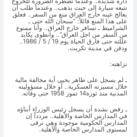
داره شديدة.. وعندما تضطره الضرورة للخروج
تتبعه سيارة إلى حيث يذهب.. وعندما طلب أن
يعالج عينه خارج العراق منع من السفر.. فعلق
على هذا المنع قائلاً: “سبحان الله حتى ـ
الشراميط ـ تسافر خارج العراق.. وأنا ممنوع
من السفر من اجل العراق”.. وانطوى يكابد
عللته حتى فارق الحياة يوم 19 / 5 / 1986..
ودفن في مدينة تكريت.
نزاهته:
ـ لم يسجل على طاهر يحيى أية مخالفة مالية
خلال مسيرته العسكرية.. أو خلال مسؤوليته
المدنية منذ ثورة14 تموز 1958 حتى وفاته.
ـ رفض بشدة أن يسجل رئيس الوزراء أبناؤه
في المدارس الخاصة والأهلية.. مردداً إن
المدارس الحكومية موجودة وهي ترقى
لمستوى المدارس الخاصة والأهلية.