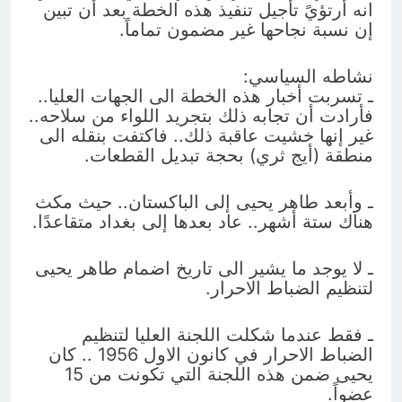
انه أرتؤيً تأجيل تنفيذ هذه الخطة بعد أن تبين
إن نسبة نجاحها غير مضمون تماماً.
نشاطه السياسي:
ـ تسربت أخبار هذه الخطة الى الجهات العليا..
فأرادت أن تجابه ذلك بتجريد اللواء من سلاحه..
غير إنها خشيت عاقبة ذلك.. فاكتفت بنقله الى
منطقة (أيج ثري) بحجة تبديل القطعات.
ـ وأبعد طاهر يحيى إلى الباكستان.. حيث مكث
هناك ستة أشهر.. عاد بعدها إلى بغداد متقاعدًا.
ـ لا يوجد ما يشير الى تاريخ اضمام طاهر يحيى
لتنظيم الضباط الاحرار.
ـ فقط عندما شكلت اللجنة العليا لتنظيم
الضباط الاحرار في كانون الاول 1956 .. كان
يحيى ضمن هذه اللجنة التي تكونت من 15
عضواً.