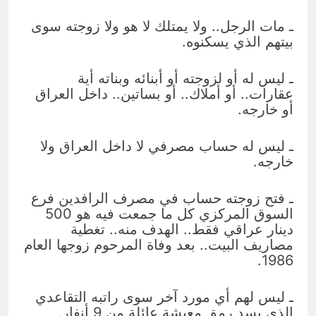
ـ مات الرجل.. ولا يمتلك لا هو ولا زوجته سوى
بيتهم الذي يسكنوه.
ـ ليس له أو لزوجته أو أبنائه وبناته أية
عقارات.. أو أملاك.. أو بساتين.. داخل العراق
أو خارجه.
ـ ليس له حساب مصرفي لا داخل العراق ولا
خارجه.
ـ فتح زوجته حساب في مصرف الرافدين فرع
السوق المركزي كل ما جمعت فيه هو 500
دينار عراقي فقط.. الهدف منه.. تغطية
مصاريف البيت.. بعد وفاة المرحوم زوجها العام
1986.
ـ ليس لهم أي مورد آخر سوى راتبه التقاعدي
الذي يسد رمق معيشة عائلة من 9 أنفار.