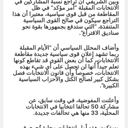
وبين الشريفي أن تراجع نسبة المشاركين في
الانتخابات المقبلة “أمر مؤكد” في ظل
المقاطعة من قبل قوى سياسية، معتبرا أن هذا
التراجع سيكون قي صالح القوى السياسية
المتنفذة، “التي ستدفع بجمهورها بقوة نحو
صناديق الاقتراع”.
وأضاف المحلل السياسي أن “الأيام المقبلة
ربما تشهد إعلان قوى سياسية جديدة مقاطعة
الانتخابات، كما أن بعض القوى قد تقاطع كونها
تعلم جيداً أنها لن تحصل على أي شيء بهذه
الانتخابات، خصوصاً وأن قانون الانتخابات فصل
بشكل كبير لصالح الكتل والأحزاب السياسية
الكبيرة”.
وأعلنت المفوضية، في وقت سابق، عن
مشاركة 50 تحالفا انتخابيا في الانتخابات
المحلية، 33 منها هي تحالفات جديدة.
وستكون هذه أول انتخابات محلية تُجرى في