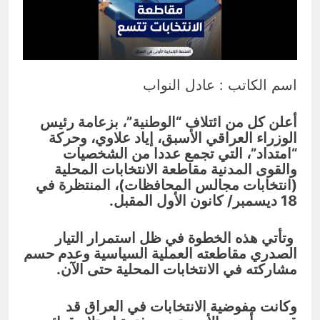
المنافي.. ووصايا لم تُنفذ
12 ساعة Ago
لوحة النشوة / راي الفلسفة
التجريدية للانسان
13 ساعة Ago
اسم الكاتب : عادل النواب
أعلن كل من ائتلاف “الوطنية”، بزعامة رئيس
الوزراء العراقي الأسبق، إياد علاوي، وحركة
“امتداد”، التي تجمع عددا من الشخصيات
والقوى المدنية مقاطعة الانتخابات المحلية
(انتخابات مجالس المحافظات)، المنتظرة في
18 ديسمبر/ كانون الأول المقبل.
وتأتي هذه الخطوة في ظل استمرار التيار
الصدري مقاطعته العملية السياسية وعدم حسم
مشاركته في الانتخابات المحلية حتى الآن.
وكانت مفوضية الانتخابات في العراق قد