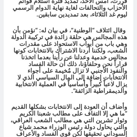
قررت، أمس الأحد، تمديد فترة استلام قوائم
الأحزاب والتحالفات لغاية نهاية الدوام الرسمي
ليوم غد الثلاثاء، بعد تمديدين سابقين.
وقال ائتلاف “الوطنية”، في بيان له: “نؤمن بأن
هذه المجالس هي حلقة زائدة في تركيبة الدولة
وهي باب من أبواب الاستحواذ على مقدرات
الشعب، ولكننا أردنا الاشتراك بالانتخابات كونها
مجالس خدمية وعدلنا عن رأينا بعدما اتخذنا
قراراً نحن وحلفاؤنا، ذلك أن حالة الفساد
والنفوذ الأجنبي لا تزال مُخيمة على أجواء
الانتخابات إضافة إلى المال السياسي الذي لا
يزال لاعباً كبيراً وأساسياً في العملية الانتخابية
والديمقراطية الزائفة”.
وأضاف أن العودة إلى الانتخابات بشكلها القديم
“ما هي إلا التفاف على مطالب شعبنا الكريم
وثوار تشرين التي هي مطالب الشعب العراقي،
والتي يحاول دولة رئيس الوزراء محمد شياع
السوداني تحقيقها لكن قوى الفساد والأعراف