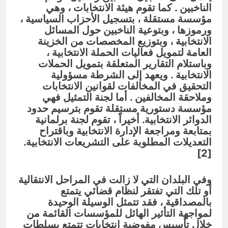
الناخبين . كما تقوم هيئة الانتخابات ، وهي
مؤسسة مستقلة ، بتسجيل الأحزاب السياسية ،
ورموزها ، وبتوعية الناخبين حول المسائل
الانتخابية ، وبتوزيع المخصصات من الخزينة
العامة لتمويل فعاليات الحملة الانتخابية ،
وباستلام التقارير المتعلقة بتمويل الحملات
الانتخابية . ويعهد إلى الشرطة مسؤولية
التحقيق في المخالفات لقوانين الانتخابات
وملاحقة المخالفين . أما لجنة التمثيل فهي
مؤسسة دستورية مستقلة تقوم بترسيم حدود
الدوائر الانتخابية. أخيراً ، تقوم لجنة برلمانية
بمتابعة ومراجعة الإدارة الانتخابية وباقتراح
التعديلات المطلوبة على التشريعات الانتخابية.
[2]
وفي البلدان التي لا زالت في المراحل الانتقالية
أو تلك التي تفتقر لنظام قضائي يتمتع
بالمصداقية ، فقد تتمثل الوسيلة الوحيدة
لمواجهة التأثير الهائل للمؤسسات القائمة من
خلال تأسيس مفوضية انتخابات تتمتع بسلطات