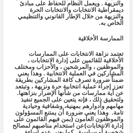
والنزيهة . ويعمل النظام للحفاظ على مبادئ
ديمقراطية الانتخابات والانتخابات الحرة
والنزيهة من خلال الإطار القانوني والتنظيمي
الخاص به.
الممارسة الأخلاقية
تعتمد نزاهة الانتخابات على الممارسات
الأخلاقية للقائمين على إدارة الانتخابات ،
والموظفين ، والمرشحين ، والأحزاب ومختلف
المشاركين في العملية الانتخابية . وهذا يعني
ضمناً ضرورة تصرف كافة المشاركين بطريقة
تعزز إجراء عملية انتخابية حرة ونزيهة ، وتبتعد
عن أية ممارسات من شأنها الإضرار بنزاهتها.
ولتحقيق ذلك ، فإنه يتعين على الجميع تنفيذ
مهامهم وأدوارهم بمهنية، وشفافية وحيادية
تامة. وهذا يعني ضرورة أن يمتنع المسؤولون
والموظفون العامون (بمن فيهم القائمون على
إدارة الانتخابات)عن استخدام مناصبهم لمصالح
شخصية أو سياسية . كما يعني عدم إساءة