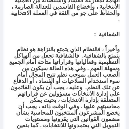
الهامة لمقارعة الفساد واستئصاله من العملية
الانتخابية ، وإخضاع الفاسدين للعدالة الصارمة ،
والحفاظ على جو من الثقة في العملة الانتخابية
.
الشفافية
:
وأخيراً ، فالنظام الذي يتمتع بالنزاهة هو نظام
يتمتع بالشفافية. فالشفافية تجعل من الهياكل
التنظيمية وفعالياتها وقراراتها متاحة أمام الجميع
وسهلة الفهم . وفي هذه الحالة سيكون من
الصعب العمل بموجب نظم تتيح المجال أمام
سوء استخدام الصلاحيات أو الفساد ، أو الدفاع
عن تلك النظم. وعليه ، يجب أن يكون القائمون
على إدارة الانتخابات مسؤولين عن قراراتهم
المتعلقة بإدارة الانتخابات ، بحيث يمكن
محاسبتهم عليها . وفي الوقت ذاته ، يجب أن
يخضع المشرعون المنتخبون للمحاسبة بشأن
مضمون القوانين التي يقرونها ومستويات
التمويل التي يعتمدونها للانتخابات . كما يتعين