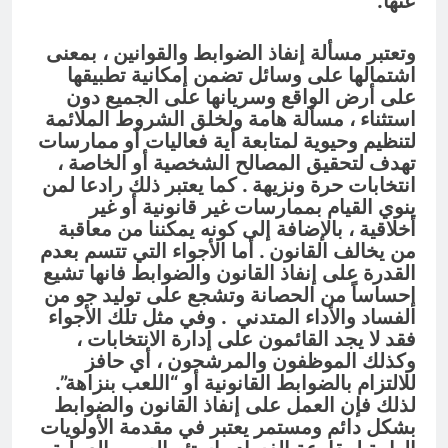
عنها.
وتعتبر مسألة إنفاذ الضوابط والقوانين ، بمعنى
اشتمالها على وسائل تضمن إمكانية تطبيقها
على أرض الواقع وسريانها على الجميع دون
استثناء ، مسألة هامة ولخلق الشروط الملائمة
لتنظيم وحيوية لمتابعة أية فعاليات أو ممارسات
تهدف لتحقيق المصالح الشخصية أو الخاصة ،
انتخابات حرة ونزيهة . كما يعتبر ذلك رادعا لمن
ينوي القيام بممارسات غير قانونية أو غير
أخلاقية ، بالإضافة إلى كونه يمكننا من معاقبة
من يخالف القانون . أما الأجواء التي تتسم بعدم
القدرة على إنفاذ القانون والضوابط فانها تشيع
إحساساً من الحصانة وتشجع على توليد جو من
الفساد والأداء المتدني . وفي مثل تلك الأجواء
فقد لا يجد القائمون على إدارة الانتخابات ،
وكذلك الموظفون والمرشحون ، أي حافز
للالتزام بالضوابط القانونية أو “اللعب بنزاهة”.
لذلك فإن العمل على إنفاذ القانون والضوابط
بشكل دائم ومستمر يعتبر في مقدمة الأولويات