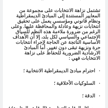
ودور دائرته العائلية في الحرب والاحتلال
وعمليات النهب
10 ساعات Ago
تشتمل نزاهة الانتخابات على مجموعة من
السابع من آب يوم الشهيد الأشوري قيم
المعايير المستندة إلى المبادئ الديمقراطية
الشهادة عند الأشوريين ودور الشهيد في
ونظام قانوني ومؤسسي يعمل على تحقيق
صناعة التاريخ
10 ساعات Ago
انتخابات نزيهة وعادلة والمحافظة عليها. وعلى
الرغم من ضرورة ملاءمة هذه النظم للسياق
الاجتماعي والسياسي لكل بلد، إلا أن الأهداف
الأساسية الناتجة عن الحاجة لإجراء انتخابات
حرة ونزيهة تبقى دون تغيير. أما المبادئ
الارشادية الضرورية للحفاظ على نزاهة
الانتخابات فهي :
· احترام مبادئ الديمقراطية الانتخابية ؛
· السلوكيات الأخلاقية ؛
· الدقة ؛