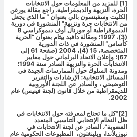
[1] للمزيد من المعلومات حول الانتخابات
الحرة، النزيهة والديمقراطية، راجع مقالة يورغن
إلكليت وسفينسون بالي بعنوان ” ما الذي يجعل
من الانتخابات حرة ونزيهة” المنشورة في دورية
الديموقراطية أو جورنال أوف ديموكراسي 8
(3)، 1997؛ ومقالة دافيد بيثام بعنوان “الحرية
كأساس” المنشورة في ذات الدورية
المتخصصة، 15 (4)، 2004 (صفحة 61 إلى
67)؛ وإعلان الاتحاد البرلماني حول معايير
الانتخابات الحرة والنزيهة الصادر سنة 1994؛
ومدونة السلوك حول الممارسات الجيدة في
المسائل الانتخابية: الإرشادات والتقرير
التوضيحي ، والصادر عن اللجنة الأوروبية
للديمقراطية من خلال قانون (لجنة فينيس) عام
2002.
[2]”كل ما تحتاج لمعرفته حول الانتخابات في
ظل النظام الإنتخابي التناسبي المتعدد
العضوية”، الصادر عن لجنة الانتخابات في
نيوزيلاندا، ويلينغتون، المطبوعات الحكومية عام