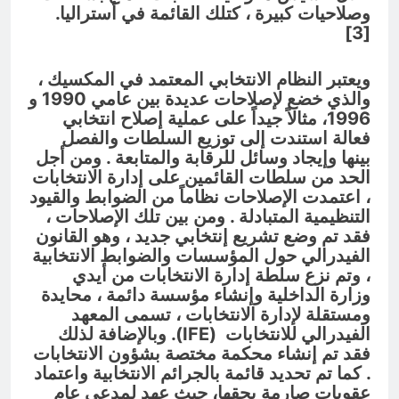
وصلاحيات كبيرة ، كتلك القائمة في أستراليا.
[3]
ويعتبر النظام الانتخابي المعتمد في المكسيك ،
والذي خضع لإصلاحات عديدة بين عامي 1990 و
1996، مثالاً جيداً على عملية إصلاح انتخابي
فعالة استندت إلى توزيع السلطات والفصل
بينها وإيجاد وسائل للرقابة والمتابعة . ومن أجل
الحد من سلطات القائمين على إدارة الانتخابات
، اعتمدت الإصلاحات نظاماً من الضوابط والقيود
التنظيمية المتبادلة . ومن بين تلك الإصلاحات ،
فقد تم وضع تشريع إنتخابي جديد ، وهو القانون
الفيدرالي حول المؤسسات والضوابط الانتخابية
، وتم نزع سلطة إدارة الانتخابات من أيدي
وزارة الداخلية وإنشاء مؤسسة دائمة ، محايدة
ومستقلة لإدارة الانتخابات ، تسمى المعهد
الفيدرالي للانتخابات (
IFE
). وبالإضافة لذلك
فقد تم إنشاء محكمة مختصة بشؤون الانتخابات
. كما تم تحديد قائمة بالجرائم الانتخابية واعتماد
عقوبات صارمة بحقها، حيث عهد لمدعي عام