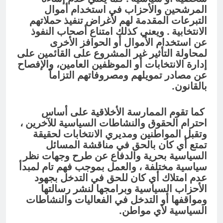
المرشحين والأحزاب في استخدام أموال
التبرعات المقدمة لهم لأغراض تنفيذ حملاتهم
الانتخابية . ويعني كذلك امتناع أصحاب النفوذ
عن استخدام الأموال أو الحوافز الأخرى
لمحاولة التأثير غير المشروع على القائمين على
إدارة الانتخابات أو الموظفين العامين، والإفصاح
عن مصادر تمويلهم ومصروفاتهم التزاماً
بالقانون.
كما تقوم الممارسة الأخلاقية على أساس
احترام الحقوق والنشاطات السياسية للآخرين ،
وتقبل المواطنين ومديري الانتخابات لحقيقة
تمتع أي كان بالحق في مناقشة المسائل
السياسية بحرية والدفاع عن طرح وجهات نظر
سياسية مختلفة ، والعمل بموجب فهم تام لمبدأ
عدم امتلاك أي كان للحق في التدخل بجهود
الأحزاب السياسية وبرامجها لنشر رسالتها
ومواقفها أو التدخل في الفعاليات والنشاطات
السياسية لأي مواطن.