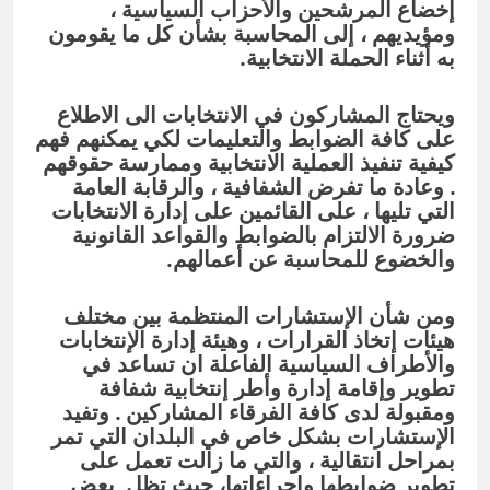
إخضاع المرشحين والأحزاب السياسية ،
ومؤيديهم ، إلى المحاسبة بشأن كل ما يقومون
به أثناء الحملة الانتخابية.
ويحتاج المشاركون في الانتخابات الى الاطلاع
على كافة الضوابط والتعليمات لكي يمكنهم فهم
كيفية تنفيذ العملية الانتخابية وممارسة حقوقهم
. وعادة ما تفرض الشفافية ، والرقابة العامة
التي تليها ، على القائمين على إدارة الانتخابات
ضرورة الالتزام بالضوابط والقواعد القانونية
والخضوع للمحاسبة عن أعمالهم.
ومن شأن الإستشارات المنتظمة بين مختلف
هيئات إتخاذ القرارات ، وهيئة إدارة الإنتخابات
والأطراف السياسية الفاعلة ان تساعد في
تطوير وإقامة إدارة وأطر إنتخابية شفافة
ومقبولة لدى كافة الفرقاء المشاركين . وتفيد
الإستشارات بشكل خاص في البلدان التي تمر
بمراحل انتقالية ، والتي ما زالت تعمل على
تطوير ضوابطها وإجراءاتها، حيث تظل بعض