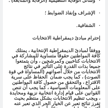
· وسائل الوقاية التنظيمية (الرقابة والمتابعة) ؛
· الإشراف وإنفاذ الضوابط ؛
· الشفافية.
إحترام مبادئ ديمقراطية الانتخابات
ووفقاً لمبادئ الديمقراطية الإنتخابية ، يمتلك
كافة المواطنين حقوقاً متساوية للمشاركة في
الانتخابات كناخبين وكمرشحين ، وأن يتمتعوا
جميعا بذات القدرة على التأثير في نتائج
الانتخابات من خلال أصواتهم (المساواة في قوة
الصوت) ، كما يجب ضمان الحفاظ على سرية
الاقتراع ، والتحقق من حصول كافة المواطنين
على المعلومات السياسية ، كما يجب أن تنص
القوانين على قيام إدارة انتخابية نزيهة ومحايدة
، ويجب تنظيم الانتخابات بشكل منتظم بحيث
تفرز تنائج تعبر عن الخيار الحر الذي تعبر عنه