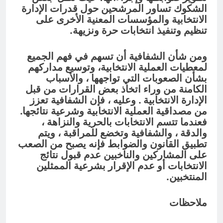
الشكوك تساور المرشحين حول قدرات الإدارة
الانتخابية والمؤسسات المعنية الأخرى على
تنظيم وتنفيذ انتخابات حرة ونزيهة.
ومن شأن الشفافية أن تسهم في فهم الجميع
لمعطيات العملية الانتخابية، وتوسيع مداركهم
بشأن الصعوبات التي تواجهها ، والأسباب
الكامنة من وراء اتخاذ بعض القرارات من قبل
الإدارة الانتخابية . وعليه ، فإن الشفافية تعزز
من مصداقية العملية الانتخابية وشرعية نتائجها.
فعندما تتسم الانتخابات بالحرية والنزاهة ،
والدقة ، والشفافية وتخضع للمراقبة ، ويتم
تطبيق القانون والضوابط فإنه يصبح من الصعب
على المشاركين والناخبين عدم قبول نتائج
الانتخابات أو عدم الإقرار بشرعية الممثلين
المنتخبين.
ملاحظات