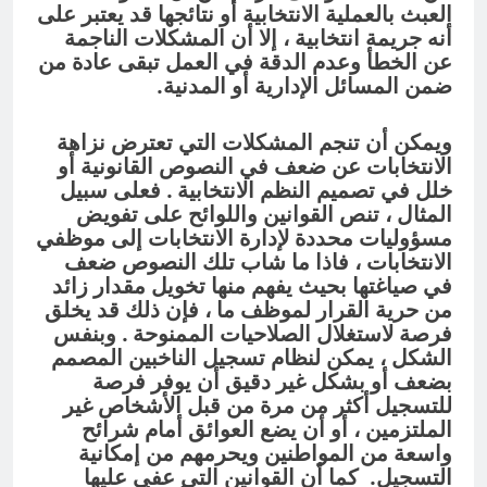
العبث بالعملية الانتخابية أو نتائجها قد يعتبر على
أنه جريمة انتخابية ، إلا أن المشكلات الناجمة
عن الخطأ وعدم الدقة في العمل تبقى عادة من
ضمن المسائل الإدارية أو المدنية.
ويمكن أن تنجم المشكلات التي تعترض نزاهة
الانتخابات عن ضعف في النصوص القانونية أو
خلل في تصميم النظم الانتخابية . فعلى سبيل
المثال ، تنص القوانين واللوائح على تفويض
مسؤوليات محددة لإدارة الانتخابات إلى موظفي
الانتخابات ، فاذا ما شاب تلك النصوص ضعف
في صياغتها بحيث يفهم منها تخويل مقدار زائد
من حرية القرار لموظف ما ، فإن ذلك قد يخلق
فرصة لاستغلال الصلاحيات الممنوحة . وبنفس
الشكل ، يمكن لنظام تسجيل الناخبين المصمم
بضعف أو بشكل غير دقيق أن يوفر فرصة
للتسجيل أكثر من مرة من قبل الأشخاص غير
الملتزمين ، أو أن يضع العوائق أمام شرائح
واسعة من المواطنين ويحرمهم من إمكانية
التسجيل. كما أن القوانين التي عفى عليها