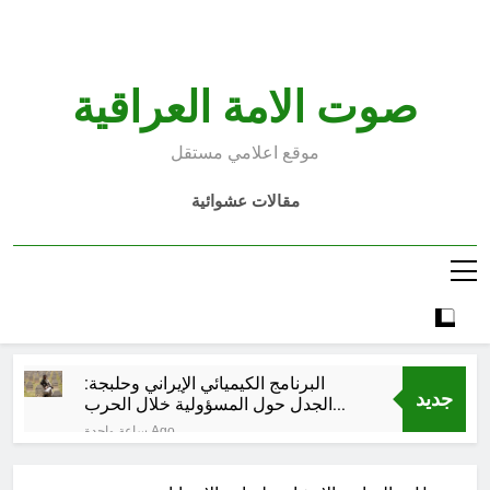
Ski
t
conten
صوت الامة العراقية
موقع اعلامي مستقل
مقالات عشوائية
البرنامج الكيميائي الإيراني وحلبجة:
جديد
الجدل حول المسؤولية خلال الحرب
الإيرانية–العراقية
ساعة واحدة Ago
قراءة تحليليّة في الأبعاد القانونيّة
والسياسيّة للأتفاق الإطاري