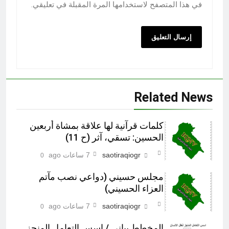
في هذا المتصفح لاستخدامها المرة المقبلة في تعليقي.
Related News
كلمات قرآنية لها علاقة بمشاة أربعين
الحسين: تسقي، آثر (ح 11)
saotiraqiogr
7 ساعات ago
0
مجلس حسيني (دواعي نصب مآتم
العزاء الحسيني)
saotiraqiogr
7 ساعات ago
0
المخطط بياني / اسس التعامل المنجز