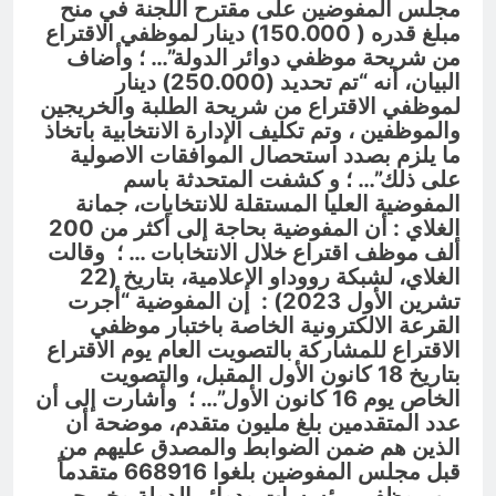
مجلس المفوضين على مقترح اللجنة في منح
مبلغ قدره ( 150.000) دينار لموظفي الاقتراع
من شريحة موظفي دوائر الدولة”… ؛ وأضاف
البيان، أنه “تم تحديد (250.000) دينار
لموظفي الاقتراع من شريحة الطلبة والخريجين
والموظفين ، وتم تكليف الإدارة الانتخابية باتخاذ
ما يلزم بصدد استحصال الموافقات الاصولية
على ذلك”… ؛ و كشفت المتحدثة باسم
المفوضية العليا المستقلة للانتخابات، جمانة
الغلاي : أن المفوضية بحاجة إلى أكثر من 200
ألف موظف اقتراع خلال الانتخابات … ؛ وقالت
الغلاي، لشبكة رووداو الإعلامية، بتاريخ (22
تشرين الأول 2023) : إن المفوضية “أجرت
القرعة الالكترونية الخاصة باختبار موظفي
الاقتراع للمشاركة بالتصويت العام يوم الاقتراع
بتاريخ 18 كانون الأول المقبل، والتصويت
الخاص يوم 16 كانون الأول”… ؛ وأشارت إلى أن
عدد المتقدمين بلغ مليون متقدم، موضحة أن
الذين هم ضمن الضوابط والمصدق عليهم من
قبل مجلس المفوضين بلغوا 668916 متقدماً