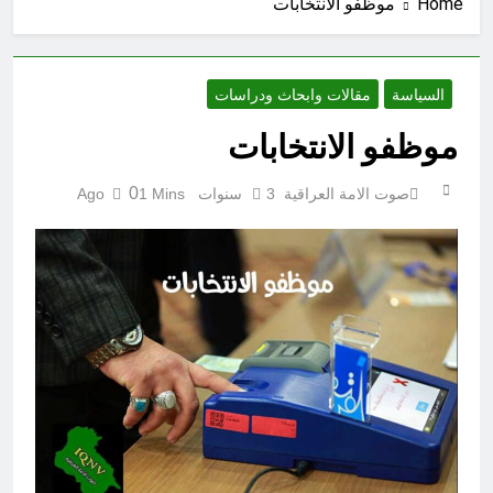
Home
موظفو الانتخابات
7 ساعات Ago
مجلس حسيني (دواعي نصب مآتم
العزاء الحسيني)
7 ساعات Ago
السياسة
مقالات وابحاث ودراسات
المخطط بياني / اسس التعامل المنجز
لعقل الانسان ؟
موظفو الانتخابات
8 ساعات Ago
عْاشُورْاءُالسَّنَةُ الثَّالِثةَ عشَرَة(٢٢)
0
صوت الامة العراقية
3 سنوات Ago
1 Mins
[إِنتفاضةُ صفَر…تمرُّدٌ حُسَينيٌّ][ب]
8 ساعات Ago
المنبر بين قدسية الرسالة ومخاطر
التطفل
8 ساعات Ago
ماذا لو كان المدير اقوى من الوزير
؟
9 ساعات Ago
الظلم والظلام والمادة المظلمة
9 ساعات Ago
‏نحو ترميم البيت العراقي‏ … حوار في
الاصلاح الديني‏(الحلقة الاولى)‏