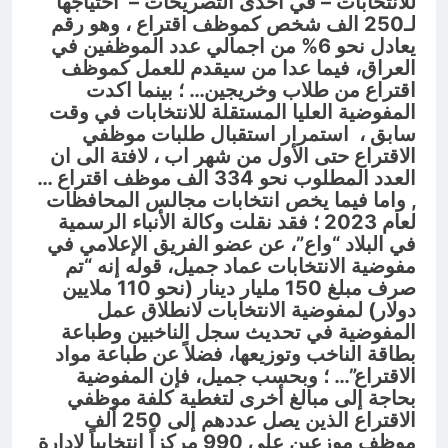
للانتخابات – في احدى التصريحات – احتياجها
لـ250 الف شخص كموظف اقتراع ، وهو رقم
يعادل نحو 6% من اجمالي عدد الموظفين في
العراق، فيما عدا من سيقدم للعمل كموظف
اقتراع من طلاب وخريجين… ؛ بينما اكدت
المفوضية العليا المستقلة للانتخابات في وقت
سابق ، استمرار استقبال طلبات موظفي
الاقتراع حتى الأول من شهر اب ، لافتة الى ان
العدد المطلوب نحو 334 الف موظف اقتراع …
, واما فيما يخص انتخابات مجالس المحافظات
لعام 2023 ؛ فقد نقلت وكالة الأنباء الرسمية
في البلاد “واع”، عن عضو الفريق الإعلامي في
مفوضية الانتخابات عماد جميل، قوله إنه “تم
صرف مبلغ 150 مليار دينار (نحو 110 ملايين
دولار) لمفوضية الانتخابات لانطلاق عمل
المفوضية في تحديث سجل الناخبين وطباعة
بطاقة الناخب وتوزيعها، فضلاً عن طباعة مواد
الاقتراع”… ؛ وبحسب جميل، فإن المفوضية
بحاجة إلى مبالغ أخرى لتغطية كلفة موظفي
الاقتراع الذين يصل عددهم إلى 250 ألف
موظف موزعين على 990 مركزاً انتخابياً لإدارة