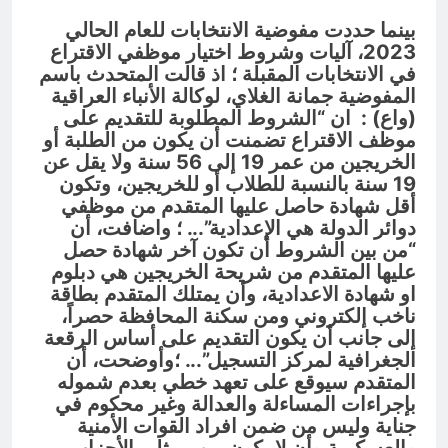
بينما حددت مفوضية الانتخابات للعام الحالي
2023، آليات وشروط اختيار موظفي الاقتراع
في الانتخابات المقبلة ؛ اذ قالت المتحدث باسم
المفوضية جمانة الغلاي، لوكالة الأنباء العراقية
(واع) : ان “الشروط المطلوبة للتقديم على
موظف الاقتراع تضمنت أن يكون من الطلبة أو
الخريجين من عمر 19 إلى 56 سنة ولا يقل عن
19 سنة بالنسبة للطلاب أو للخريجين، وتكون
أقل شهادة حاصل عليها المتقدم من موظفي
دوائر الدولة هي الإعدادية”.
.. ؛
واضافت، أن
“من بين الشروط أن تكون آخر شهادة حصل
عليها المتقدم من شريحة الخريجين هي دبلوم
او شهادة الاعدادية، وأن يمتلك المتقدم بطاقة
ناخب إلكتروني ومن سكنة المحافظة حصراً،
إلى جانب أن يكون التقديم على أساس الرقعة
الجغرافية لمركز التسجيل”.
.. ؛
وأوضحت، أن
المتقدم سيوقع على تعهد خطي بعدم شموله
بإجراءات المساءلة والعدالة وغير محكوم في
جناية وليس من ضمن افراد القوات الأمنية