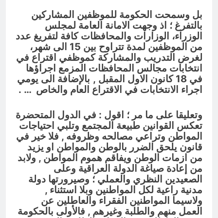
بل وسمحت الحكومة للموظفين المشاركين
بالتفرغ ؛ اذ
وجهت الامانة العامة لمجلس
الوزراء، الوزارات والمحافظات كافة لتفريغ عدد
من الموظفين لمدة تتراوح بين 15 الى شهر،
لغرض التدريب والمشاركة كموظفي اقتراع في
انتخابات مجالس المحافظات المزمع اجراؤها
في 18 كانون الاول المقبل ,
بالإضافة الى يومي
اجراء الانتخابات في الاقتراع العام والخاص … .
وتعليقا على ما مر ؛ اقول : في الدول المتحضرة
تعكس القوانين طبيعة المجتمع وتلبي احتياجات
المواطن وتراعي مصالحه وظروفه , فلا خير في
قانون يلحق الضرر بالوطن والمواطن او يزيد
من ازمات الوطن ويفاقم هموم المواطن , ولابد
من إعادة صياغة الدولة العراقية وعلى
الصعيدين النظري والعملي ؛ وصيرورتها دولة
مدنية راعية لكل المواطنين وبلا استثناء ,
ولاسيما المواطنين الفقراء والعاطلين عن
العمل منهم والطلبة وغيرهم , فالأولى بالحكومة