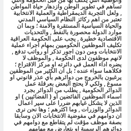
والوطنية التي يكلف بها من قبل الحكومة والتي
تساهم في تطوير الوطن وازدهار حياة المواطن
, ولعل التجربة الديمقراطية والعملية الانتخابية
تعتبر من اهم ركائز النظام السياسي المدني
والحياة السياسية المستقرة والامنة ؛ وبما ان
موارد الدولة محصورة بالنفط , والتحديات
الاقتصادية خطيرة , يجب على الحكومة العراقية
تكليف الموظفين الحكوميين بمهام اجراء عملية
الانتخابات
ومن دون اجور تذكر او رواتب تدفع ,
لانهم موظفون لدى الحكومة , والموظف لا
يضره اداء العمل في دائرته او مركز الاقتراع ؛
فكلاهما سواء عنده ؛ بل ان الكثير من الموظفين
يرغبون بالخروج من دوائرهم بأي عذر قانوني او
مسوغ , ولكي لا يحتج البعض بعرقلة عمل
الدوائر الحكومية , يطلب من الدوائر بجرد
اسماء الموظفين الفائضين او ( الفضائيين ) او
الذين لا يشكل غيابهم ضررا على سير اعمال
الدوائر والوزرات , وما اكثرهم ؛ وها نحن نرى
ان دوامهم في مفوضية الانتخابات الان وسابقا
بصفة موظف مؤقت لم يتقاطع مع دوامهم في
دوائرهم الرسمية او يتعارض مع مهامهم