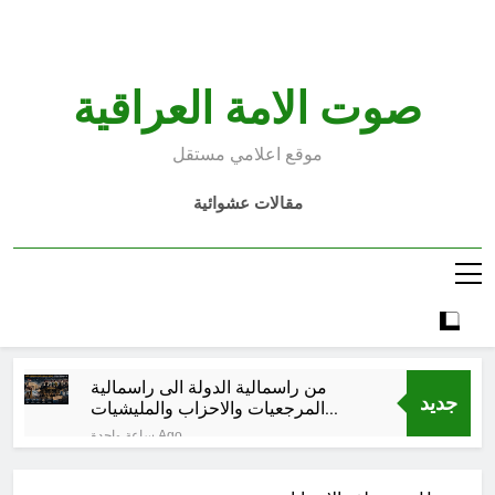
Ski
t
conten
صوت الامة العراقية
موقع اعلامي مستقل
مقالات عشوائية
من راسمالية الدولة الى راسمالية
جديد
المرجعيات والاحزاب والمليشيات
والاذرع
ساعة واحدة Ago
كلمات قرآنية لها علاقة بمشاة أربعين
الحسين: تسقي، آثر (ح 11)