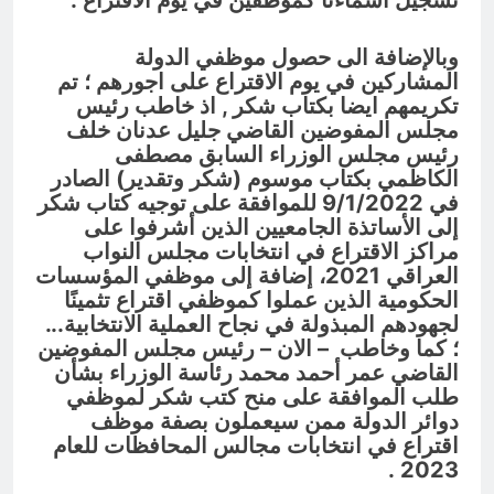
تسجيل اسماءنا كموظفين في يوم الاقتراع .
وبالإضافة الى حصول موظفي الدولة
المشاركين في يوم الاقتراع على اجورهم ؛ تم
تكريمهم ايضا بكتاب شكر , اذ
خاطب رئيس
مجلس المفوضين القاضي جليل عدنان خلف
رئيس مجلس الوزراء السابق مصطفى
الكاظمي بكتاب موسوم (شكر وتقدير) الصادر
في 9/1/2022 للموافقة على توجيه كتاب شكر
إلى الأساتذة الجامعيين الذين أشرفوا على
مراكز الاقتراع في انتخابات مجلس النواب
العراقي 2021، إضافة إلى موظفي المؤسسات
الحكومية الذين عملوا كموظفي اقتراع تثمينًا
لجهودهم المبذولة في نجاح العملية الانتخابية.
..
؛
كما وخاطب – الان – رئيس مجلس المفوضين
القاضي عمر أحمد محمد رئاسة الوزراء بشأن
طلب الموافقة على منح كتب شكر لموظفي
دوائر الدولة ممن سيعملون بصفة موظف
اقتراع في انتخابات مجالس المحافظات للعام
2023 .