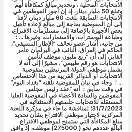
الانتخابات المحلية ، وتحديد مبالغ كمكافأة لهم
وتبلغ 50 مليار دينار، إذ إن أجور الموظفين في
الانتخابات السابقة بلغت 60 مليار دينار، لافتا
إلى أن المفوضية بحاجة إلى مبالغ لإعادة تأهيل
بعض الأجهزة بالإضافة إلى مستلزمات الاقتراع،
وطباعة البوسترات، والاستمارات، وغيرها … ؛
من جانبه، أشار عضو تحالف “الإطار التنسيقي”،
الحاكم في العراق، النائب في البرلمان عامر
الفايز، إلى أن “ربع مليون موظف لتأمين
الانتخابات هو رقم طبيعي”، مشيرًا إلى أنه لا
يشمل موظفي الدولة المرتبطين بمفوضية
الانتخابات أو الدوائر القريبة من هذا الاختصاص
… ؛ وجاء في بيان للمفوضية تلقته “بغداد اليوم”
في وقت سابق : أنه “عقد رئيس مجلس
المفوضين والسادة الأعضاء في المفوضية العليا
المستقلة للانتخابات جلستهم الاستثنائية في
31/7/2023؛ لمناقشة ما جاء في مذكرة اللجنة
المركزية لاختيار موظفي الاقتراع بشأن تحديد
مبلغ المكافأة التي ستمنح لموظفي الاقتراع
البالغ عددهم نحو ( 275000) موظف، إذ وافق