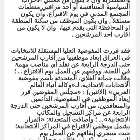
والعسكرية وأن لا يكون من ممثلي الأحزاب
السياسية المتنافسة أو أحد مراقبي منظمات
المجتمع المدني في يوم الاقتراع، وأن يكون
مستقلا
,
وان يكون الموظف من سكنة المنطقة
او المحافظة التي يقدم فيها، وان لا يكون من
اقارب احد المرشحين .
فقد قررت المفوضية العليا المستقلة للانتخابات
في العراق إبعاد موظفيها من أقارب المرشحين
حتى الدرجة الرابعة عن تقلد أي مناصب مهمة
في اللجنة، ووقفهم عن العمل يوم الاقتراع … ؛
و
قالت جمانة الغلاي، المتحدثة باسم مفوضية
الانتخابات الاتحادية، لـ«وكالة أنباء العالم
العربي» (الاثنين) : «مجلس المفوضين قرر
إبعاد الموظفين في المفوضية، الدائمين
والمتعاقدين، من أقارب المرشحين حتى الدرجة
الرابعة عن مراكز التسجيل والمكاتب
الانتخابية».
.. ؛
وأضافت المتحدثة: «القرار
يشمل موظفي الاقتراع في المراكز الانتخابية؛
حيث سيجري إيقافهم عن العمل يوم