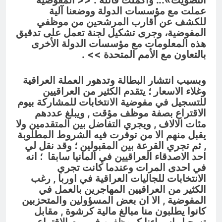
التصويت».
.. واكملت قائلة :
<< المفوضية
عملت مع مؤسسات الدولة ووضعنا آلية
للكشف عن أقارب المرشحين من موظفي
المفوضية، وجرى تشكيل لجنة تعمل على تدقيق
هذه المعلومات مع مؤسسات الدولة الأخرى
بالتعاون مع الأمم المتحدة
>> .
وبسبب انتشار البطالة وتدهور العملة العراقية
وغلاء الاسعار ؛ يتقدم الكثير من العراقيين
للتسجيل في مفوضية الانتخابات للمشاركة بيوم
الاقتراع بصفة موظف مؤقت , ويبلغ عددهم
مئات الالاف , ويجري التفاضل بين المتقدمين ولا
يقبل منهم الا من توفرت فيه الشروط المطلوبة
, ثم تجري القرعة بين المقبولين ؛ وقد نقل لي
احد الاصدقاء العراقيين في المانيا سابقا ؛ انه
في احدى المرات وعندما كانت تجري
الانتخابات للجاليات العراقية في اوربا , رغب
الكثير من العراقيين المهاجرين بالعمل في
المفوضية , الا ان بعض المسؤولين والمتحزبين
كانوا يطلبون منا مبالغ مالية كرشوة , مقابل