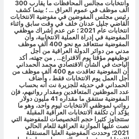
وانتخابات مجالس المحافظات ما يقارب 300
الف موظف في عموم العراق … ؛ بينما كشف
رئيس مجلس المفوضين في مفوضية الانتخابات
القاضي جليل عدنان خلف في وقت سابق واثناء
انتخابات عام 2021 ؛ عن عدم إشراك موظفي
المفوضية في إدراة العملية الانتخابية، وأن
المفوضية ستتعاقد مع نحو 400 ألف موظف
مدني من دوائر الدولة العراقية من أجل
توظيفهم مؤقتا يوم الاقتراع… , من جهته، أكد
الباحث في الشأن الاقتصادي محمد الحمداني
أن المفوضية تعاقدت مع 400 ألف موظف من
أجل العمل يوم الانتخابات فقط ، وأضاف
الحمداني في حديثه للجزيرة نت أنه بحساب
عدد الموظفين المتعاقدين ومقدار رواتبهم، فإن
المفوضية ستنفق ما مقداره 41 مليون دولار
رواتب لموظفي الانتخابات ليوم واحد، وهو ما
يؤكد أن تكلفة الانتخابات العراقية المقبلة
ستتجاوز كثيرا حجم التخصيصات للمفوضية التي
نصت عليها الموازنة العراقية للعام الحالي
2021؛ وحددت المفوضية العليا المستقلة