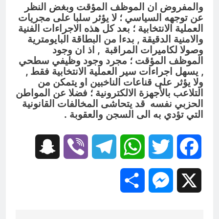
والمفروض ان الموظف المؤقت وبغض النظر
عن توجهه السياسي ؛ لا يؤثر سلبا على مجريات
العملية الانتخابية ؛ بعد كل هذه الاجراءات الفنية
والامنية الدقيقة , بدءا من البطاقة البايومترية
وصولا لكاميرات المراقبة , اذ ان وجود
الموظف المؤقت ؛ مجرد وجود وظيفي سطحي
, يسهل اجراءات سير العملية الانتخابية فقط ,
ولا يؤثر على قناعات الناخبين او يتمكن من
التلاعب بالأجهزة الالكترونية ؛ فضلا عن المواطن
الحزبي نفسه قد يتحاشى المخالفات القانونية
التي تؤدي به الى السجن والعقوبة .
Snapchat
Viber
Telegram
WhatsApp
Twitter
Facebook
Share
Messenger
X