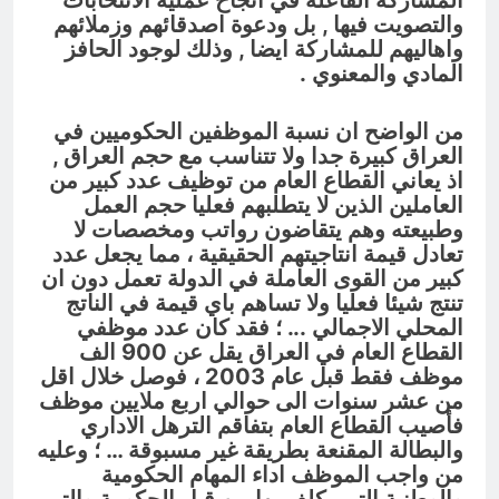
المشاركة الفاعلة في انجاح عملية الانتخابات
والتصويت فيها , بل ودعوة اصدقائهم وزملائهم
واهاليهم للمشاركة ايضا , وذلك لوجود الحافز
المادي والمعنوي .
من الواضح ان نسبة الموظفين الحكوميين في
العراق كبيرة جدا ولا تتناسب مع حجم العراق ,
اذ يعاني القطاع العام من توظيف عدد كبير من
العاملين الذين لا يتطلبهم فعليا حجم العمل
وطبيعته وهم يتقاضون رواتب ومخصصات لا
تعادل قيمة انتاجيتهم الحقيقية ، مما يجعل عدد
كبير من القوى العاملة في الدولة تعمل دون ان
تنتج شيئا فعليا ولا تساهم باي قيمة في الناتج
المحلي الاجمالي .
.. ؛ فقد
كان عدد موظفي
القطاع العام في العراق يقل عن 900 الف
موظف فقط قبل عام 2003 ، فوصل خلال اقل
من عشر سنوات الى حوالي اربع ملايين موظف
فأصيب القطاع العام بتفاقم الترهل الاداري
والبطالة المقنعة بطريقة غير مسبوقة … ؛ وعليه
من واجب الموظف اداء المهام الحكومية