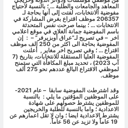
من موظفي مؤسسات ودوائر الدولة وخريجي
المعاهد والجامعات والطلبة … ؛ بالنسبة لاحتياج
مفوضية الانتخابات، لفتت إلى أنها بحاجة لـ
206357 موظف اقتراع بغرض المشاركة في
الانتخابات … ؛ بينما صرحت نفس المتحدثة
باسم المفوضية جمانة الغلاي في موقع اعلامي
اخر – في تصريح لـ”عراق أوبزيرفر” – : إن
المفوضية بحاجة الى اكثر من 250 الف موظف
اقتراع … ؛ وفي تصريح اخر مغاير , أعلنت
المفوضية العليا المستقلة للانتخابات، بتاريخ (7
آب 2023) ، تحديد مبلغ المكافأة التي ستمنح
لموظفي الاقتراع البالغ عددهم نحو 275 ألف
موظف.
وقد اشترطت المفوضية سابقا – عام 2021-
على الموظفين المؤقتين ما يلي : بالنسبة
للموظفين يشترط حصولهم على شهادة
الاعدادية ؛ واما بالنسبة للطلبة والخريجين
يشترط الاعدادية ايضا ؛ وان لا تقل اعمارهم عن
19 عاماً ولا تزيد عن 56 عاماً.