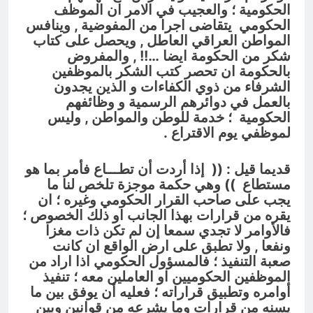
الحكومية ؛ والعجيب في الامر ان الموظف
الحكومي يتقاضى اجرا من المفوضية , وينافس
المواطن العراقي العاطل , ويحصل على كتاب
شكر من الحكومة ايضا …!! , والمفروض
بالحكومة ان تحصر كتب الشكر بالموظفين
الشرفاء من ذوي الكفاءات و الذين يجدون
بالعمل في دوائرهم الرسمية و وظائفهم
الحكومية ؛ خدمة للوطن والمواطن , وليس
لموظفي يوم الاقتراع .
قديما قيل : ((
إذا أردت أن تطـــاع فأمر بما هو
مستطاع
)) وهي حكمة موجزة تلخص لنا ما
يجب على صاحب القرار الحكومي وغيره ؛ ان
يقره من قرارات بهذا الجانب او ذلك الخصوص ؛
فالأوامر
لا تجدي سمعا إن لم تكن ذات مغزا
ونفعا
, ولا تطبق على ارض الواقع ان كانت
صعبة التنفيذ ؛ فالمسؤول الحكومي اذا اراد من
الموظفين الحكوميين او العاملين معه ؛ تنفيذ
أوامره وتطبيق قراراته ؛ فعليه أن يوفق بين ما
يسنه من قرارات وما يشرعه من قوانين وبين