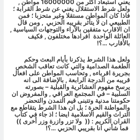
يعني استبعاد اكثر من 16000000
مواطن ,
ولعل شرط الاستقلال يغني عن شرط القرابة ؛
فاذا كان المواطن مستقلا وغير متحزبا ؛ فمن
الطبيعي ان لا يتأثر بقريبه الحزبي , ومن قال
ان الاقارب متفقين بالآراء والتوجهات السياسية ,
العائلة الواحدة افرادها مختلفون , فكيف
بالأقارب …؟!
ولعل هذا الشرط يذكرنا بأيام البعث وحكم
الطغمة الصدامية والتي كانت تعاقب الشخص
بجريرة اقرباءه , وتحاسب المواطن على افعال
قريبه من الدرجة الرابعة , بالإضافة الى انه
يرسخ مفهوم العشائرية والقبلية – بصورته
السلبية – في المجتمع العراقي , والمفروض ان
حكومتنا مدنية وتتبنى قيم التمدن والتحضر
والمواطنة الحرة ؛ بل ان هذا الشرط يتقاطع مع
التراث والقيم الاسلامية ايضا ؛ اذ جاء في كتاب
القران الكريم : ((
ولا تزر وازرة وزر أخرى
))
فما شأني انا بقريبي الحزبي …؟!