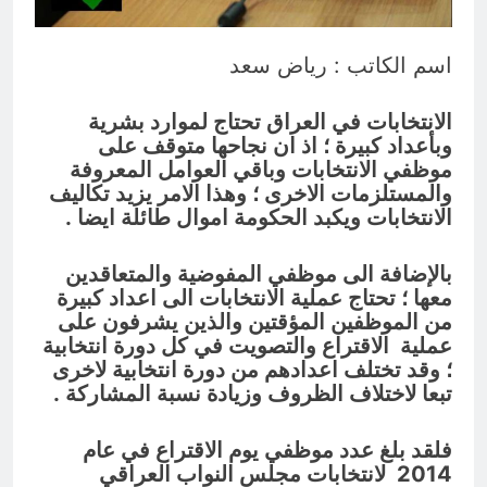
9 ساعات Ago
مؤيد اللامي .. الأكثر إستحقاقا لمنصب
وزير الثقافة أو الخارجية
اسم الكاتب : رياض سعد
9 ساعات Ago
الانتخابات في العراق تحتاج لموارد بشرية
وبأعداد كبيرة ؛ اذ ان نجاحها متوقف على
موظفي الانتخابات وباقي العوامل المعروفة
والمستلزمات الاخرى ؛ وهذا الامر يزيد تكاليف
الانتخابات ويكبد الحكومة اموال طائلة ايضا .
بالإضافة الى موظفي المفوضية والمتعاقدين
معها ؛ تحتاج عملية الانتخابات الى اعداد كبيرة
من الموظفين المؤقتين والذين يشرفون على
عملية الاقتراع والتصويت في كل دورة انتخابية
؛ وقد تختلف اعدادهم من دورة انتخابية لاخرى
تبعا لاختلاف الظروف وزيادة نسبة المشاركة .
فلقد بلغ عدد موظفي يوم الاقتراع في عام
2014 لانتخابات مجلس النواب العراقي