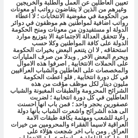
تعيين العاطلين عن العمل والطلبة والخريجين
وغيرهم من الذين لا يتقاضون رواتب او معونات
من الحكومة
في مفوضية الانتخابات ؛ لا اعطاء
رواتب اضافية لمواطنين هم موظفون في دوائر
الدولة او مستفيدون من معونات ومنح الحكومة
, ولا تتحقق العدالة الاجتماعية الا بتوزيع موارد
الدولة على كافة المواطنين وكلا حسب
استحقاقه , لا ان يتنعم البعض بخيرات الحكومة
ويحرم البعض الاخر , وبدلا من صرف المليارات
على الحملات الانتخابية , اصرفوا هذه الاموال
والمخصصات على العاطلين والشباب العراقيين
في كل دورة انتخابية , فلو اعطت الحكومة
مليون دينار لكل موظف مؤقت من هذه
الشرائح المحرومة والطبقات المغبونة والشباب
العاطلين في كل دورة انتخابية ؛ ل
ضربت
عصفورين بحجر واحد
؛ فمن باب انها احسنت
الى هذه الشرائح واشعرت الشباب بأنها دولة
راعية للشعب ومهتمة بكافة طبقات الامة
العراقية لاسيما الفقراء والمحرومين من خيرات
العراق , ومن باب اخر شجعت هؤلاء على