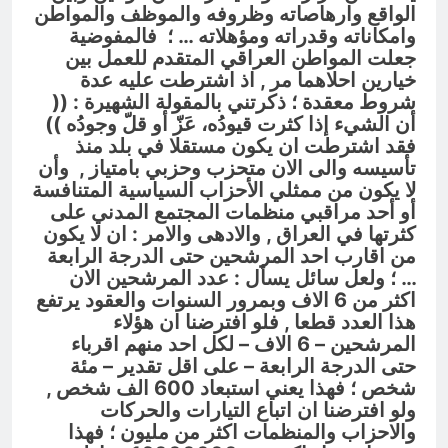
الواقع وارهاصاته وظروفه والموظف والمواطن
وامكاناته وقدراته ومؤهلاته … ؛ فالمفوضية
جعلت المواطن العراقي المتقدم للعمل بين
خيارين احلاهما مر , اذ اشترطت عليه عدة
شروط معقدة ؛ ذكرتني بالمقولة الشهيرة : ((
أن الشيء إذا كثرت قيودُه، عَزّ أو قلّ وجودُه
))
فقد اشترطت ان يكون مستقلا في بلد منذ
تأسيسه والى الان متحزب وحزبي بامتياز ,
وأن
لا يكون من ممثلي الأحزاب السياسية المتنافسة
أو أحد مراقبي منظمات المجتمع المدني
على
كثرتها في العراق , والادهى والامر
: ان لا يكون
من اقارب احد المرشحين حتى الدرجة الرابعة
… ؛ ولعل سائل يسأل : عدد المرشحين الان
اكثر من 6 الاف وبمرور السنوات والعقود يرتفع
هذا العدد قطعا , فلو افترضنا ان هؤلاء
المرشحين – 6 الاف – لكل احد منهم اقرباء
حتى الدرجة الرابعة – على اقل تقدير – مئة
شخص ؛ فهذا يعني استبعاد 600 الف شخص ,
ولو افترضنا ان اتباع التيارات والحركات
والاحزاب والمنظمات اكثر من مليون ؛ فهذا