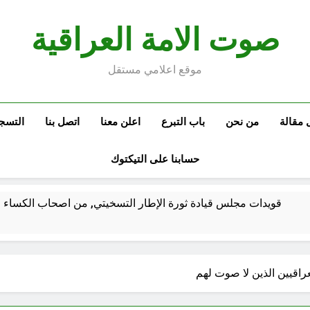
صوت الامة العراقية
موقع اعلامي مستقل
 مقالة
من نحن
باب التبرع
اعلن معنا
اتصل بنا
التسج
حسابنا على التيكتوك
قويدات مجلس قيادة ثورة الإطار التسخيتي, من اصحاب الكساء ا
الكاتبان باقر الزبيدي ورياض سعد يحذران من الجولاني (ح 2) (فاذا سجدوا فليكونوا من ورائكم)
راقيين الذين لا صوت لهم
اع الهوية الوطنية وجدلية بناء الدولة
من كان المست