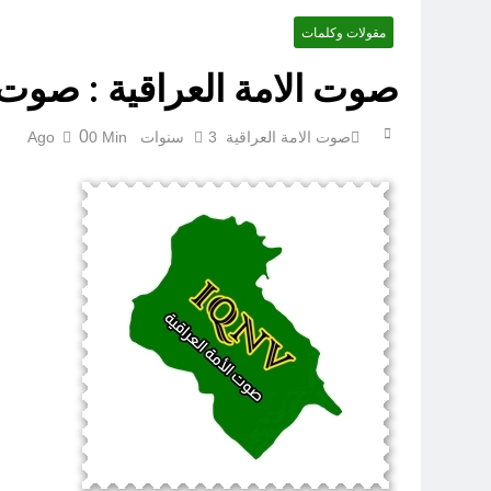
مقولات وكلمات
صوت الامة العراقية : صوت 
0
صوت الامة العراقية
3 سنوات Ago
0 Min
الكاتبان باقر الزبيدي ورياض سعد يحذران من الجولاني (ح 1) (وإذا كنت فيهم فأقمت لهم الصلاة فلتقم طائفة منهم معك وليأخذوا أٍسلحتهم)