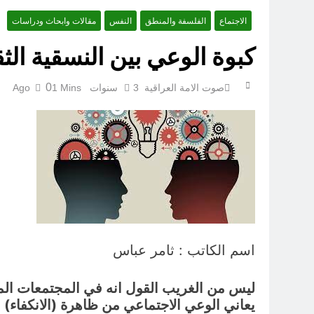
الاجتماع
الفلسفة والمنطق
النفس
مقالات وابحاث ودراسات
كبوة الوعي بين النسقية الثق
0
صوت الامة العراقية
3 سنوات Ago
1 Mins
الكاتبان باقر الزبيدي ورياض سعد يحذران من الجولاني (ح 1) (وإذا كنت فيهم فأقمت لهم الصلاة فلتقم طائفة منهم معك وليأخذوا أٍسلحتهم)
اسم الكاتب : ثامر عباس
ليس من الغريب القول انه في المجتمعات المت
يعاني الوعي الاجتماعي من ظاهرة (الانكفاء) 