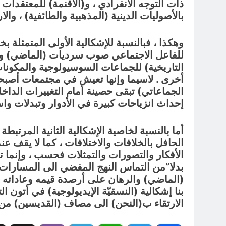
ذات التوجه الانفرادي ، و(الأقنمة) للمعتقدات ا
بالأصوليات الدينية (المذهبية والطائفية) ، والار
وهكذا ، فبالنسبة للإشكالية الأولى المتمثلة ب
للفاعل الاجتماعي صوب سرديات (الماضي) والا
التاريخية) للجماعات السوسيولوجية والمكونات
أخرى . لاسيما وإنها تعيش في مجتمعات أصبحت 
الجماعاتي) تبقى حصينة أمام التغييرات الداخ
إحداث انزياحات كبيرة في الأدوار وتبدلات وا
أما بالنسبة لخاصية الإشكالية الثانية المرتبط
الحافل بالخلافات والاختلافات ، كما لا يقف
الأفكار والتصورات والتمثلات فحسب ، وإنما تس
بدلا”من التماس النهج المفضي الى المسارات ال
(الماضي) والرهان على أرصدة قيمه وعاداته وت
بنا إشكالية (النسقيّة الإيديولوجية) في أتو
الارتقاء ب(النحن) الى مصاف (القديسين) من