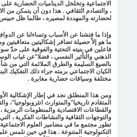
الاجتماعية وتخلخل الديناميات الحضارية على 
، والتصادم الثقافي . هذا دون أن يتمكن من الا
لحضارته والمهددة لمصيره ، طالما ظل حبيس تلك
وإذا ما فتشنا عن الأسباب وتساءلنا عن الدواف
ما هو إلاّ حصيلة تضافر إشكاليتين متعاقبتين
فاعلين في بنيته التحتية والفوقية على حدّ سو
الذهني والتأثير النفسي ، فضلا”عن غياب الوسا
بالصيغ السليمة والطرق الملائمة التي من شأن
الكيان الاجتماعي برمته جراء ذلك التفكيك الب
مختلفة وسياقات حضارية مغايرة .
ومن هذا المنطلق نجد في إطار الإشكالية الأول
المتقادم تاريخيا”والمتوارث انثروبولوجيا”، وا
والقطاعات الاقتصادية والمنظومات الرمزية ، 
والتوجهات الثقافية والنشاطات الفكرية ، ال
تطور مجتمع ما في مضامير العلوم الاجتماعية و
التكنولوجية المتنوعة . هذا في حين نلمس على