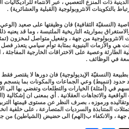
لدينية ذات المنزع التعصبي ، عبر الانتماء للراديكاليات ا
تباط بالتكوينات الانثروبولوجية (القبلية والعشائرية) .
خاصية (النسقيّة الثقافية) فان وظيفتها على صعيد (الوعي
ستغراق بمواريثه التاريخية الملتبسة ، وما قد يعنيه ذ
 الانثروبولوجية من جهة ، وتفعيل متواصل لمخزون (تمثلا
هي والأزمات البنيوية بمثابة توأم سيامي يتعذر فصل أح
لية الطارئة وعصية على الاختراقات الخارجية المفاجئة ،
سعة في الوظائف .
ة بطبيعة (النسقيّة الإيديولوجية) فان دورها لا يقتصر فقط
 عند حدود (تنميط) وعي الجماعات والمكونات بما ينسجم
هم في (أمثلة) الخيارات والتطلعات وتفضي بها الى الانغم
واقعية والاتجاهات العقلانية . أي بمعنى ان إشكالية (ال
قاليده ورموزه ، بصرف النظر عن مستوى قيمتها التربوية
ن التمثلات المتنابذة والسرديات المتصارعة ، على خلفية
 جهة ، والانكفاء ب(الهم) الى حضيض (الشياطين) من جه