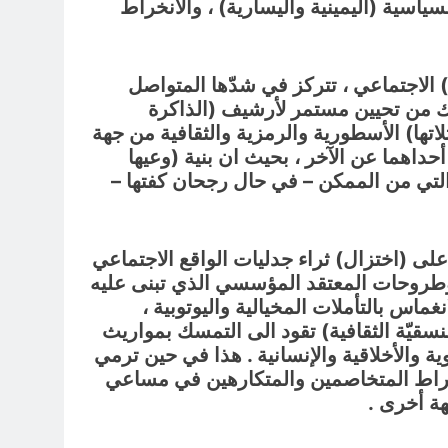
لسياسية (اليمينية واليسارية) ، والانخراط
) الاجتماعي ، تتركز في شدّها المتواصل
لك من تحيين مستمر لأرشيف (الذاكرة
تها) الأسطورية والرمزية والثقافية من جهة
داهما عن الآخر ، بحيث ان بنية (وعيها
 التي من الممكن – في حال رجحان كفتها –
 على (اختزال) ثراء جدليات الواقع الاجتماعي
 وطروحات المعتقد المؤسسي الذي تبنى عليه
اس بالتأملات المخيالية واليوتوبية ،
نسقيّة الثقافية) تقود الى التمسك بمواريث
 والأخلاقية والإنسانية . هذا في حين ترمي
 انخراط المتخاصمين والمتكارهين في مساعي
ة أخرى .