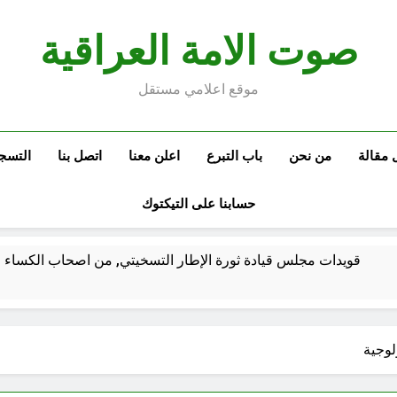
صوت الامة العراقية
موقع اعلامي مستقل
 مقالة
من نحن
باب التبرع
اعلن معنا
اتصل بنا
التسج
حسابنا على التيكتوك
قويدات مجلس قيادة ثورة الإطار التسخيتي, من اصحاب الكساء ا
الكاتبان باقر الزبيدي ورياض سعد يحذران من الجولاني (ح 2) (فاذا سجدوا فليكونوا من ورائكم)
لوجية
اع الهوية الوطنية وجدلية بناء الدولة
من كان المست