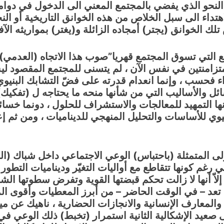
النحو الذي يفضي بالمجتمع المعني الى الدخول في دواما
هتداء الى سبل الخلاص من هذه الخوانق التاريخية أو النجاة
 الخوانق (يجتر) أمجاده الزائلة و(يغتر) بمواريثه الآفل
ع التي تسوق المجتمع قهريا”صوب هذا الاتجاه (العدمي) 
 ومتزامنتين في نفس الآن ، لم يتسنى للمجتمع المقصود ل
اء فحسب ، وإنما انعدام قدرته على فضّ التشابك البنيوي 
ئل والأساليب التي من شأنها منحه ما يحتاجه ل (تفكيك)
ها التمهيد للمعالجات والاستشراف للحلول ، دونما خسائ
نيوي للأساسات والتحليل المنهجي للديناميات ، ومن ثم إ
ى المتمثلة (باحتباس) الوعي الاجتماعي داخل شباك (النس
لتي رغم كونها تتقاطع مع أواليات التغيّر وديناميات التط
إلاّ أنها لا زالت تحكم قبضتها القوية وتفرض سطوتها ا
تي تعد – في الوقت الحاضر – من أبرز المعطيات وأقوى 
المعارف الإنسانية والانجازات الحضارية ، ناهيك عن ميا
 صعيد الإشكالية الثانية استمرار (تخبط) ذلك الوعي ف