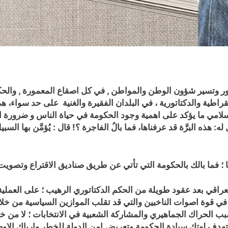
ور وتسير شؤون الوطن والمواطن , في كل اصقاع المعمورة , و
الح
مقراطية والدكتاتورية ، في البلدان الفقيرة والغنية على حد سواء
لاسلامي ما يؤكد على اهمية وجود الحكومة في حياة الناس و
ضرورة ال
 له: هذه البرَّة قد عرفناها، فما بالُ الفاجرة ؟! قال : يُؤمَّن بها السب
 ؛ فما بالك بالحكومة التي تأتي عن طريق صناديق الاقتراع وتصويت
قي بعد عقود طويلة من الحكم الدكتاتوري الرهيب ؛ على العملية ا
 في قوة اصوات الناخبين والتي قد تقلب الموازين السياسية من خلا
ب الحراك الجماهيري والمشاركة الشعبية في الانتخابات ؛ لا من خ
تي تهدف لهتك سيادة الحكومة وتعريض امن الدولة للخطر وارباك الا