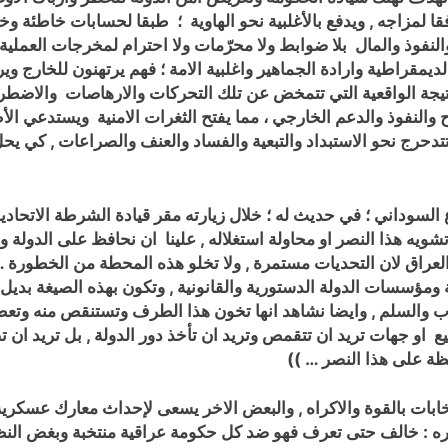
ا لمزاجه , ويدفع بالأغلبية نحو الهاوية
؛ طبقا لحسابات خاطئة وخطط
وذ والمال بلا ضوابط ولا محرّمات ولا احترام لمخرجات العملية ال
الديمقراطية وارادة الجماهير واغلبية الامة ؛ فهم يرتهنون للخارج و
جة الواقعية التي تتمخض عن تلك التحركات والارهاصات والاضطراب
 والنفوذ والدعم الخارجي ، مما يفتح الثغرات الامنية ويستدعي الأط
 وتتدحرج نحو الاستبداد والتبعية والفساد والعنف والصراعات , كي ي
السوداني ؛ في حديث له ؛ خلال زيارته مقر قيادة الشرطة الاتحادية
شويه هذا النصر او محاولة استغلاله , علينا ان
نحافظ على الدولة وم
راق لان التحديات مستمرة , ولا تخلو هذه المحطة من الخطورة … 
 ومؤسسات الدولة الدستورية والقانونية , وتكون بهذه الصيغة بديل
ب والسلم , وايضا نشاهد انها تخون هذا الطرف وتستنقص منه وتعط
ع او جهات تريد ان تتقمص وتريد ان تأخذ دور الدولة , بل تريد ان 
ة على هذا النصر … ))
خابات بالقوة والاكراه , والبعض الاخر يسعى لإحداث معارك عسكرية
عاره : خالف حتى تعرف فهو ضد كل حكومة عراقية منتخبة وبغض النظر