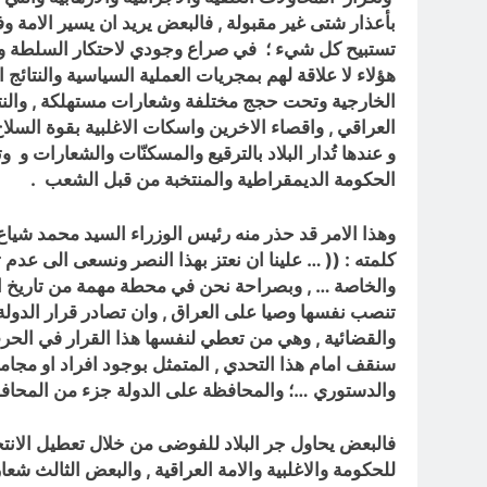
بأعذار شتى غير مقبولة , فالبعض يريد ان يسير الامة وفق
تستبيح كل شيء ؛ في صراع وجودي لاحتكار السلطة والنف
هؤلاء لا علاقة لهم بمجريات العملية السياسية والنتائج 
الخارجية وتحت حجج مختلفة وشعارات مستهلكة , والنتي
العراقي , واقصاء الاخرين واسكات الاغلبية بقوة السلاح
و عندها تُدار البلاد بالترقيع والمسكنّات والشعارات و
الحكومة الديمقراطية والمنتخبة من قبل الشعب .
وهذا الامر قد حذر منه رئيس الوزراء السيد محمد شياع 
كلمته : (( … علينا ان نعتز بهذا النصر ونسعى الى عدم ت
والخاصة … , وبصراحة نحن في محطة مهمة من تاريخ الع
تنصب نفسها وصيا على العراق , وان تصادر قرار الدولة
والقضائية , وهي من تعطي لنفسها هذا القرار في الحر
سنقف امام هذا التحدي , المتمثل بوجود افراد او مجامي
والدستوري …؛ والمحافظة على الدولة جزء من المحافظ
فالبعض يحاول جر البلاد للفوضى من خلال تعطيل الانت
للحكومة والاغلبية والامة العراقية , والبعض الثالث ش