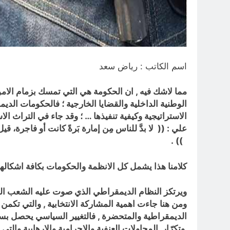
اسم الكاتب : رياض سعد
مما لاشك فيه , ان الحكومة هي التي تمسك بزمام الام
الوطنية الداخلية والقضايا الخارجية ؛ فالحكومات الدي
الاستراتيجية وكيفية تنفيذها … ؛ وقد جاء في التراث ا
علي : ((
لا بدَّ للناس مِن إمارة بَرةً كانت أو فاجرة، قيل
)) .
كلامنا هذا يشمل كل الانظمة والحكومات بكافة اشكالها
ويرتكز النظام الديمقراطي الذي صوت عليه الشعب العرا
ومن هنا جاءت اهمية المشاركة الانتخابية , والتي تكمن
الديمقراطية والمتحضرة , فالتغيير السياسي يحصل بسب
وتكرّار المحاولات
العنفية والاجرامية والارهابية وال