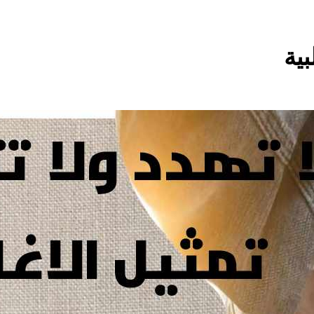
6 ساعات Ago
مؤيد اللامي .. الأكثر إس
بية
زمة فقدان الوطنية عند العراقيين.. بل (ازمة فقدان الوطنية بالعلم نف
العراقي) وبنفس الوقت (تغضب عندما ترى عراقي يرفع علم اجنبي)