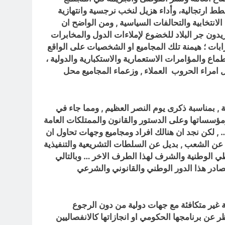
 ارتجالية، وأداء هزيل لنخب نرجسية وانتهازية
انتخابية والتحالفات السياسية , ومن الواضح ان
يريدون جر البلاد للخضوع لإملاءات الدول والمخابرات
ات ؛ هيمنة تلك المجاميع او الشخصيات على الواقع
ماع والمؤامرات الاستعمارية والاستكبارية والدولية ،
حل امراء الحروب العملاء , وزعماء المجاميع محل
 , بمناسبة ذكرى يوم النصر العظيم , ومما جاء في
ؤسساتها وعلى الدستور والقانون والممتلكات العامة
, لكن نجد ان هنالك افراد ومجاميع وجهات تحاول ان
 عن الشعب , بديل عن السلطات التشريعية والتنفيذية
ي الوطنية والشرف لهذا الطرف الاخر … وبالتالي
تصادر هذا الدور الوطني والقانوني والشرعي
 غير متكافئة مع جهات دولية من دون الرجوع
 عن برنامجها الحكومي او انجازاتها كالانفصاليين