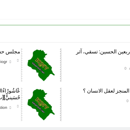
أربعين الحسين: تسقي، آثر
مجلس حسين
iogr
0
لمنجز لعقل الانسان ؟
حُسَينيٌّ][
0
tion