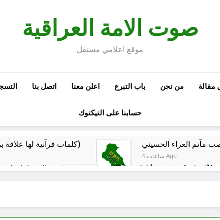
صوت الامة العراقية
موقع اعلامي مستقل
 مقالة
من نحن
باب التبرع
اعلن معنا
اتصل بنا
التسج
حسابنا على التيكتوك
كلمات قرآنية لها علاقة بمشاة أربعين الحسين: تسقي، آثر (ح 11)
4 ساعات Ago
المخطط بياني /
6 ساعات Ago
ماذا لو كان المدير اقوى من الوزير ؟
المن
6 ساعات Ago
م البيت العراقي‏ … حوار في الاصلاح الديني‏(الحلقة الاولى)‏