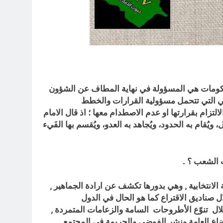
كومات هي المسؤولة في نهاية المطاف عن الشؤون
، هي التي تتحمل مسؤولية القرارات والخطط
التزام بقرارتها او عدم الاصطدام معها ؛ اذ قال الامام
يل، ويُقام به الحدود، ويُجاهد به العدو، ويُقسم بها الفَيء
 الشعب ؟ .
لانتخابية , وهي بدورها تكشف عن ارادة الجماهير ,
ل صناديق الاقتراع كما هو الحال في الدول
لال
تنوّع الأطروحات السامة والزعامات المتمردة ,
وضاع العامة ونشر الفوضى والجريمة في المجتمع