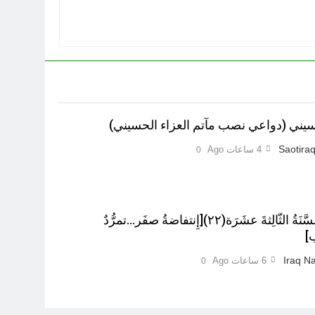
ي (دواعي نصب مآتم العزاء الحسيني)
Saotiraq
4 ساعات Ago
0
عْاشُورْاءُالسَّنَةُ الثَّالِثةَ عشَرَة(٢٢)[إِنتفاضةُ صفَر…تمرُّدٌ
ب]
Iraq Na
6 ساعات Ago
0