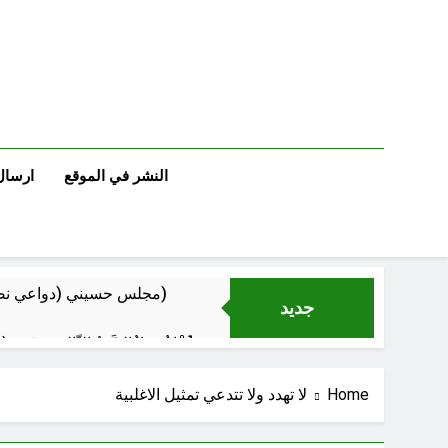
Ski
t
conten
النشر في الموقع
ارسال
مجلس حسيني (دواعي نصب مآتم العزاء الحسيني)
جديد
عْاشُورْاءُالسَّنَةُ الثَّالِثةَ عشَرَة(٢٢)[إِنتفاضةُ صفَر…تمرُّدٌ حُسَينيٌّ][ب]
Home
لا تهدد ولا تتدعي تمثيل الاغلبية
‏نحو ترمي