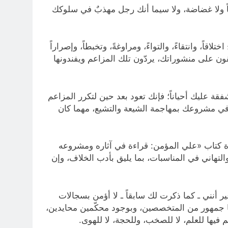
جاً ولا غضاضة، ولا سيما أنك رجل مهذبٌ في سلوكك
ً، وانتقاءً، والتواءً، ومراوغةً، وتخبطاً، وإصراراً
قون على منشوراتك، يردّون تلك المزاعم ويفندونها
ة عليك أحياناً؛ فإنك تعود بعد حين لتكرر المزاعم
ي في مشروعك بمهاجمة الشيعة والتشيع، مهما كان
ّة كتاب «علي المؤمن: قراءة في آثاره ومشروعه
التهاني في المناسبات، بما يليق بأدب الخلاف، وإن
أنني ـ كما ذكرت لك سابقاً ـ لا أؤمن بسجالات
رها جمهور من المتخصصين، وبوجود محكّمين محايدين،
 فيها للعلم، لا للصخب، وللحجة، لا للهوى.