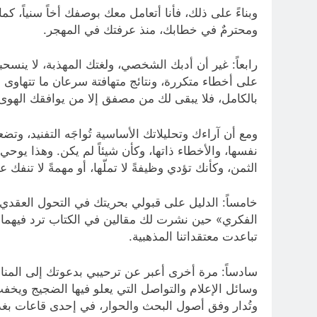
وبناءً على ذلك، فأنا أتعامل معك بوصفك أخاً سنياً، 
ومحترمٌ في خطابك، منذ عرفتك في المهجر.
رابعاً: غير أن أدبك الشخصي، ولغتك المهذبة، لا ينسحبان
على أخطاء متكررة، ونتائج متهافتة سرعان ما تتهاوى 
بالكامل، فلا يبقى لك من مصفق إلا من يوافقك الهوى
ومع أن آراءك وتحليلاتك الأساسية تُواجَه التفنيد، و
نفسها، والأخطاء ذاتها، وكأن شيئاً لم يكن. وهذا يو
الثمن، وكأنك تؤدي وظيفةً لا تملّها، أو مهمةً لا تنفك عن
خامساً: الدليل على قبولي بحريتك في التحول العقدي
الفكري» حين نشرت لك مقالين في الكتاب ترد فيهما على
تباعدت معتقداتنا المذهبية.
سادساً: مرة أخرى أعبر عن ترحيبي بدعوتك إلى المناظ
وسائل الإعلام والتواصل التي يعلو فيها الضجيج ويخف
وتُدار وفق أصول البحث والحوار، في إحدى قاعات بغداد