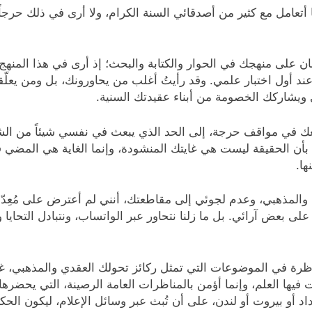
كما أتعامل مع كثير من أصدقائي السنة الكرام، ولا أرى في ذلك حر
 على منهجك في الحوار والكتابة والبحث؛ إذ أرى في هذا المنهج اختلاقا
عند أول اختبار علمي. وقد رأيتُ أغلب من يحاورونك، بل ومن يعلّ
 ويشاركك الخصومة من أبناء عقيدتك السنية.
تضعك في مواقف حرجة، إلى الحد الذي يبعث في نفسي شيئاً من الشفق
حي بأن الحقيقة ليست هي غايتك المنشودة، وإنما الغاية هي المض
ها.
 والمذهبي، وعدم لجوئي إلى مقاطعتك، أنني لم أعترض على مُعِد
 بعض آرائي. بل ما زلنا نتحاور عبر الواتساب، ونتبادل التحايا و
رة في الموضوعات التي تمثل ركائز تحولك العقدي والمذهبي، غير 
ت فيها العلم، وإنما أؤمن بالمناظرات العامة الرصينة، التي يحض
 أو بيروت أو لندن، على أن تُبث عبر وسائل الإعلام، ليكون الحكم