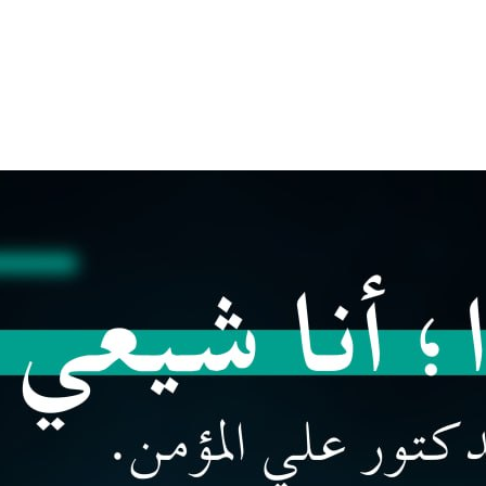
إستباقية لقوات صنعاء… دمرت كل مابناه النظام السعودي خلال السن
كلُّ القلوبِ إلى الحبيبِ تميلُ
9 ساعات Ago
لخيانة ام كان خطأ غير مقصود
*يمن الأنصار يحتف
10 ساعات Ago