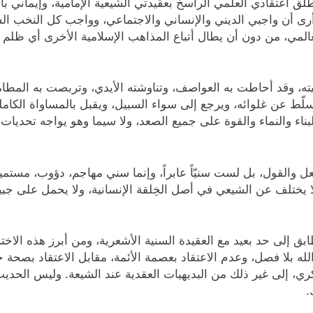
طلق اعتقادي العلمي الراسخ بعقيدتي الشيعية الإمامية، وإيماني ب
، أرى أن واجبي الديني والإنساني والاجتماعي، وواجب كل النخب ال
المي، من دون أن يطال أتباع المذاهب الإسلامية الأخرى أي ظلم أ
 وقد أحاطت به العواصف، وتناوشته الأيدي، وتربصت به المطامع.
ط عن غلوائه، ويرجع إلى سواء السبيل، ويقبل بالمساواة الكاملة عدل
 للبناء والنماء والقوة على جميع الصعد، ولا سيما وهو يواجه تح
 بالفعل والقول، بل لست سنيّاً عابراً، وإنما سني مهاجم، دؤوب،
لا يختلف عن الشيعي في أصل الخِلقة الإنسانية، ولا يحمل على جبين
ق إلى حد بعيد مع العقيدة السنية الأشعرية، ومن أبرز هذه الاختلا
ه بلا فصل، وعدم الاعتقاد بعصمة الأئمة، مقابل الاعتقاد بصحة خل
ري، إلى غير ذلك من البديهيات العقدية عند الشيعة. وليس الحدي
.