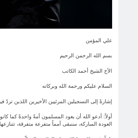
علي المؤمن
بسم الله الرحمن الرحيم
الأخ الشيخ أحمد الكاتب
السلام عليكم ورحمة الله وبركاته
إشارةً إلى التسجيلين المرئيين الأخيرين اللذين تردّ فيهما على مقاليّ 
أولاً: أدعو الله أن يعود المسلمون أمةً واحدةً كم
العودة المباركة، سنبقى أمماً متفرعة متفرقة، تتنازعها ا