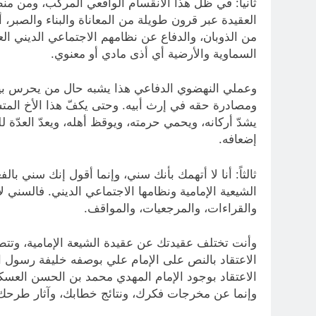
ثانياً: في ظل هذا الانقسام الواقعي المركّب، ومن من
العقيدة عبر قرون طويلة من المعاناة والبناء والصبر
من الذوبان، والدفاع عن نظامهم الاجتماعي الديني الع
السماوية والأرضية أي أذى مادي أو معنوي.
وعملي النهضوي الدفاعي هذا يشبه حال من يحرس بيته،
ومصادرة حقه في إرث أبيه. وحتى يكفّ هذا الأخ المتسلّ
يشدّ أركانه، ويحمي حرمته، ويوقظ أهله، ويعدّ العدّة
إضعافه.
ثالثاً: أنا لا أتهمك بأنك سني، وإنما أقول إنك سني
الشيعية الإمامية ونظامها الاجتماعي الديني. فالسني 
والقراءات، والمرجعيات، والمواقف.
وأنت تختلف عقيدتك عن عقيدة الشيعة الإمامية، وتتطاب
الاعتقاد بالنص على الإمام علي بوصفه خليفة رسول الل
الاعتقاد بوجود الإمام المهدي محمد بن الحسن العسك
وإنما عن مخرجات فكرك، ونتائج خطابك، وآثار طرحك