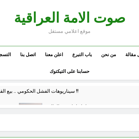
صوت الامة العراقية
موقع اعلامي مستقل
 مقالة
من نحن
باب التبرع
اعلن معنا
اتصل بنا
التسج
حسابنا على التيكتوك
سيناريوهات الفشل الحكومي .. بيع القصور وراتب كل 40 يوما وطباعة العملة !!
خمسون عاما طفلا حين القاك
من ور
7 ساعات Ago
مسند الامام الرضا عليه السلام و القرآن الكريم (ح 3)
استذكار رحيل النبي الأكرم: أحاديث نبوية متداولة في مصادر أتباع أهل البيت (ح 14)