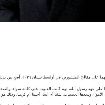
المنشورين في أواسط نيسان ٢٠٢٦، أضع بين يديك هذه الملاحظات:
ا كانوا على عهد رسول الله، يوم كانت القلوب على كلمة سواء، و
لأهواء وتبددها العصبيات، شئنا أم أبينا، أحببنا أم كرهنا. وذلك هو ال