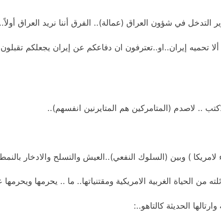
ر التدخل في شؤون العراق (عمالة).. الفرق أننا نريد العراق أولاً..
 ألا تحميه إيران..او..تعترفون ان دفاعكم عن إيران يجعلكم تقبلون
كتب .. لاصدم (المتامركين هم المتايرنين انفسهم)..
اء لامريكا ) وبين (السلوك النفعي)..العيش والتسلح والادخار بالنم
ه من الحياة الغربية الامريكية ومقتنياتها.. ما .. يحرمها ويحرمها 