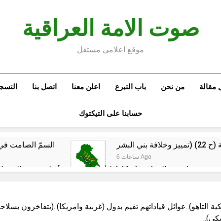
صوت الامة العراقية
موقع اعلامي مستقل
 مقالة
من نحن
باب التبرع
اعلن معنا
اتصل بنا
التسج
حسابنا على التيكتوك
السمّ الصامت في ك
6 ساعات Ago
مقترح داعية الميدان للتعريف بتعاليم وأحكام الشرائع والأديان
ة التاهو)..عوائل قياداتهم تقيم بدول (غربية وامريكا)..(يتفاخرون بسلاح