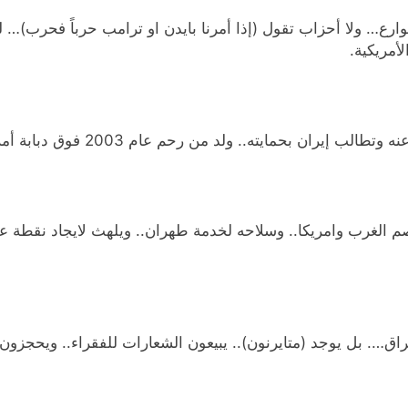
… ولا أحزاب تقول (إذا أمرنا بايدن او ترامب حرباً فحرب)… لكنن
أمريكية.
ران بحمايته.. ولد من رحم عام 2003 فوق دبابة أمريكية.
صم الغرب وامريكا.. وسلاحه لخدمة طهران.. ويلهث لايجاد نقطة عد
اق…. بل يوجد (متايرنون).. يبيعون الشعارات للفقراء.. ويحجزون 