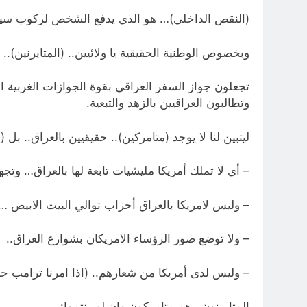
(النقص الداخلي)… هو الذي يدفع الشخص لركوب سيار
وبخصوص الوطنية الحقيقية يا ولائيين.. (المتايرنين)..
تجعلون جواز السفر العراقي بقوة الجوازات الغربية الت
وتطالبون العراقيين بالزهد والتبعية.
ليتبين لنا لا يوجد (متامركين).. حقيقيين بالعراق.. بل 
– أي لا تملك أمريكا مليشيات تابعة لها بالعراق… وتجه
– وليس لامريكا بالعراق أحزاب توالي البيت الابيض …وتج
– ولا توضع صور الرؤساء الامريكان بشوارع العراق..
– وليس لدى أمريكا من شعارهم.. (اذا امرنا ترامب
المتايرنون.. هم متامركون وان لم ينتموا: