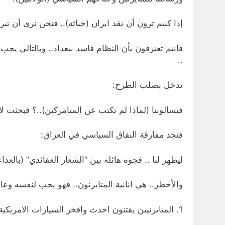
إذا كنتم ترون أن نقد ايران (خباثة).. فنحن نرى أن تبري
فانتم تعترفون بأن النظام فاسد ببغداد.. وبالتالي يجب
..
ندخل بصلب الطرح:
فيسالوننا (لماذا لم تكتب عن المتامركين)..؟ فبحثت لا
فنجد مفارقة النفاق السياسي في العراق:
ليظهر لنا .. فجوة هائلة بين “الشعار العقائدي” (بالعد
والأخطر.. هي انانية المتايرنون.. فهو يحب لنفسه وعائلت
1. المتايرنيين يقتنون احدث وافخر السيارات الامريكية وارتالها الحديثة كالتاهو..: