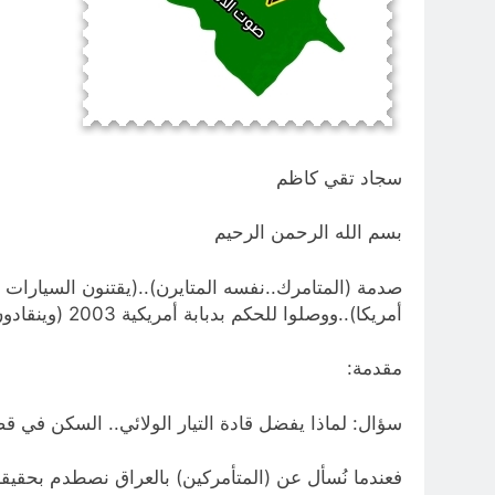
سجاد تقي كاظم
بسم الله الرحمن الرحيم
صدمة (المتامرك..نفسه المتايرن)..(يقتنون السيارات ال
أمريكا)..ووصلوا للحكم بدبابة أمريكية 2003 (وينقادون بتغريدة ترامب الأمريكي)..
مقدمة:
سؤال: لماذا يفضل قادة التيار الولائي.. السكن في قصو
فعندما نُسأل عن (المتأمركين) بالعراق نصطدم بحقيق