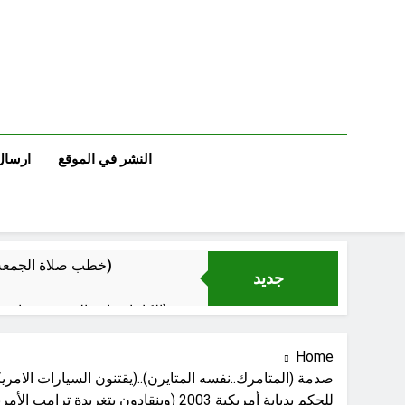
Ski
t
conten
النشر في الموقع
ارسال
خطب صلاة الجمعة (ح 22) (تمييز وخلافة بني البشر)
جديد
الكاتبان باقر الزبيدي ورياض سعد يحذران من الجولاني (ح 4) (وليأخذوا حذرهم وأسلحتهم ود الذين كفروا لو تغفلون عن أسلحتكم وأمتعتكم)
Home
صدمة (المتامرك..نفسه المتايرن)..(يقتنون السيارات الامريكي
للحكم بدبابة أمريكية 2003 (وينقادون بتغريدة ترامب الأمريكي)..
سَأُنَبِّئُكَ بِتَأْوِيلِ مَا لَمْ تَسْتَطِعْ فهمه في “اتفاقية مكة” شرطي الناتو الخليجي النووي الجديد لتحجيم دور إيران وفصائلها الولائية وحتى إسرائيل؟