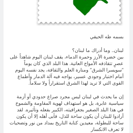
العراق له!
22 ساعة Ago
شعراء العراق الذين بقيت قبورهم في
المنافي.. ووصايا لم تُنفذ
23 ساعة Ago
​بسمه طه الحيفي
​لبنان.. وما أدراك ما لبنان؟
​بين خضرة الأرز وحمرة الدماء، يقف لبنان اليوم شاهداً على
عصرٍ تتقاذفه الأمواج العاتية. هذا البلد الذي كان يوماً
“سويسرا الشرق” ومنارة العلم والثقافة، يجد نفسه اليوم
أمام اختبار وجودي عسير، يواجه فيه آلة الدمار وأطماع
القوى التي لا تريد لهذا الشرق استقراراً ولا سلاماً.
​إن ما يحدث في لبنان ليس مجرد صراع حدودي أو أزمة
سياسية عابرة، بل هو استهداف لهوية المقاومة والشموخ
في هذا البلد الصغير بجغرافيته، الكبير بفعله وتأثيره. لقد
أرادوا للبنان أن يكون ساحة للذل، فأبى أهله إلا أن يكون
ساحة للبطولة، معيدين كتابة التاريخ بمداد من نور وتضحيات
لا تعرف الانكسار