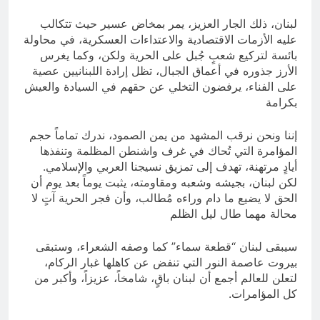
​لبنان، ذلك الجار العزيز، يمر بمخاض عسير حيث تتكالب
عليه الأزمات الاقتصادية والاعتداءات العسكرية، في محاولة
بائسة لتركيع شعبٍ جُبل على الحرية ولكن، وكما يغرس
الأرز جذوره في أعماق الجبال، تظل إرادة اللبنانيين عصية
على الفناء، يرفضون التخلي عن حقهم في السيادة والعيش
بكرامة
​إننا ونحن نرقب المشهد من يمن الصمود، ندرك تماماً حجم
المؤامرة التي تُحاك في غرف واشنطن المظلمة وتنفذها
أيادٍ مرتهنة، تهدف إلى تمزيق نسيجنا العربي والإسلامي.
لكن لبنان، بجيشه وشعبه ومقاومته، يثبت يوماً بعد يوم أن
الحق لا يضيع ما دام وراءه مُطالب، وأن فجر الحرية آتٍ لا
محالة مهما طال ليل الظلم
سيبقى لبنان “قطعة سماء” كما وصفه الشعراء، وستبقى
بيروت عاصمة النور التي تنفض عن كاهلها غبار الركام،
لتعلن للعالم أجمع أن لبنان باقٍ، شامخاً، عزيزاً، وأكبر من
كل المؤامرات.