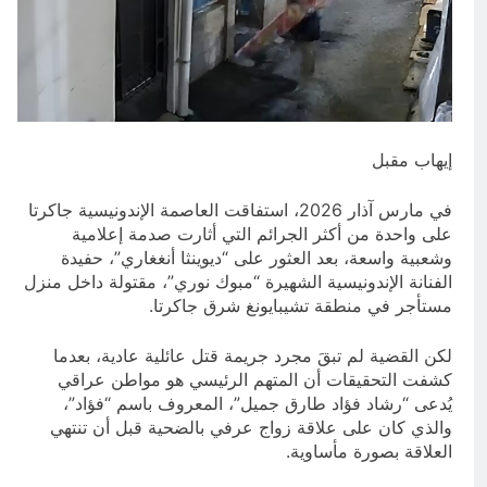
والسياسيّة للأتفاق الإطاري
5 ساعات Ago
قويدات مجلس قيادة ثورة الإطار
التسخيتي, من اصحاب الكساء الى
المعصوبين الاثني عشر، حجج اللات
7 ساعات Ago
إيهاب مقبل
في مارس آذار 2026، استفاقت العاصمة الإندونيسية جاكرتا
على واحدة من أكثر الجرائم التي أثارت صدمة إعلامية
وشعبية واسعة، بعد العثور على “ديوينثا أنغغاري”، حفيدة
الفنانة الإندونيسية الشهيرة “مبوك نوري”، مقتولة داخل منزل
مستأجر في منطقة تشيبايونغ شرق جاكرتا.
لكن القضية لم تبقَ مجرد جريمة قتل عائلية عادية، بعدما
كشفت التحقيقات أن المتهم الرئيسي هو مواطن عراقي
يُدعى “رشاد فؤاد طارق جميل”، المعروف باسم “فؤاد”،
والذي كان على علاقة زواج عرفي بالضحية قبل أن تنتهي
العلاقة بصورة مأساوية.