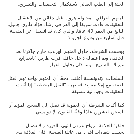
الجثة إلى الطب العدلي لاستكمال التحقيقات والتشريح.
المتهم العراقي.. محاولة هروب قبل دقائق من الاعتقال
التحقيقات قادت سريعًا إلى العراقي رشاد فؤاد طارق جميل،
البالغ من العمر 49 عامًا، والذي كان قد انفصل عن الضحية
قبل أسابيع من وقوع الجريمة.
وبحسب الشرطة، حاول المتهم الهروب خارج جاكرتا بعد
الحادثة، وتم اعتقاله داخل حافلة قرب طريق “تانغيرانغ –
ميراك” السريع، بينما كان يحاول الفرار.
السلطات الإندونيسية أعلنت لاحقًا أن المتهم يواجه تهم القتل
العمد، مع إمكانية إضافة تهمة “القتل المخطط” إذا أثبتت
التحقيقات وجود نية مسبقة.
كما أكدت الشرطة أن العقوبة قد تصل إلى السجن المؤبد أو
السجن لعشرين عامًا وفقًا للقانون الإندونيسي.
خلفية العلاقة.. زواج عرفي انتهى بالغيرة والانفصال
بحسب شهادات أفراد من عائلة الضحية، فإن العلاقة بين