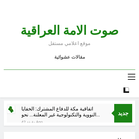
Ski
t
conten
صوت الامة العراقية
موقع اعلامي مستقل
مقالات عشوائية
اتفاقية مكة للدفاع المشترك: الخفايا
جديد
النووية والتكنولوجية غير المعلنة… نحو
هندسة ردع جديدة في الشرق الأوسط ؟
42 دقيقة Ago
خطب صلاة الجمعة (ح 26) (مفهوم
أسماء الله الحسنى)