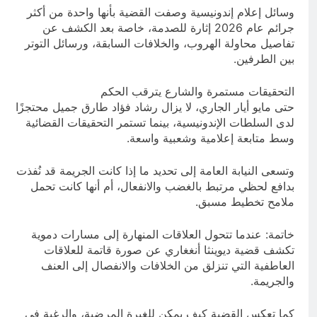
وسائل إعلام إندونيسية وصفت القضية بأنها واحدة من أكثر
جرائم عام 2026 إثارة للصدمة، خاصة بعد الكشف عن
تفاصيل محاولة الهروب، والخلافات السابقة، ورسائل التوتر
بين الطرفين.
التحقيقات مستمرة والشارع يترقب الحكم
حتى مايو أيار الجاري، لا يزال رشاد فؤاد طارق جميل محتجزًا
لدى السلطات الإندونيسية، بينما تستمر التحقيقات القضائية
وسط متابعة إعلامية وشعبية واسعة.
وتسعى النيابة العامة إلى تحديد ما إذا كانت الجريمة قد نُفذت
بدافع لحظي مرتبط بالغضب والانفعال، أم أنها كانت تحمل
ملامح تخطيط مسبق.
خاتمة: عندما تتحول العلاقات المنهارة إلى مسارات دموية
تكشف قضية ديوينثا أنغغاري عن صورة قاتمة للعلاقات
العاطفية التي تنزلق من الخلافات والانفصال إلى العنف
والجريمة.
كما تعكس القضية كيف يمكن للغيرة المرضية، والرغبة في