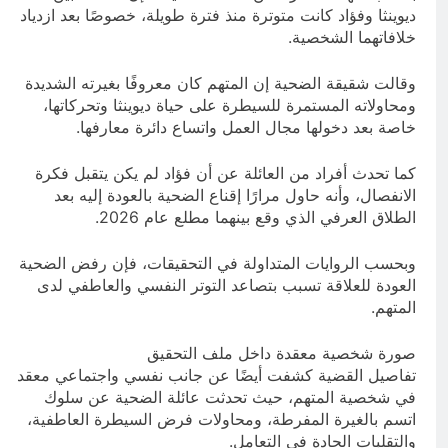
ديوينثا وفؤاد كانت متوترة منذ فترة طويلة، خصوصًا بعد ازدياد
خلافاتهما الشخصية.
وقالت شقيقة الضحية إن المتهم كان معروفًا بغيرته الشديدة
ومحاولاته المستمرة للسيطرة على حياة ديوينثا وتحركاتها،
خاصة بعد دخولها مجال العمل واتساع دائرة معارفها.
كما تحدث أفراد من العائلة عن أن فؤاد لم يكن يتقبل فكرة
الانفصال، وأنه حاول مرارًا إقناع الضحية بالعودة إليه بعد
الطلاق العرفي الذي وقع بينهما مطلع عام 2026.
وبحسب الروايات المتداولة في التحقيقات، فإن رفض الضحية
العودة للعلاقة تسبب بتصاعد التوتر النفسي والعاطفي لدى
المتهم.
صورة شخصية معقدة داخل ملف التحقيق
تفاصيل القضية كشفت أيضًا عن جانب نفسي واجتماعي معقد
في شخصية المتهم، حيث تحدثت عائلة الضحية عن سلوك
اتسم بالغيرة المفرطة، ومحاولات فرض السيطرة العاطفية،
والتقلبات الحادة في التعامل.