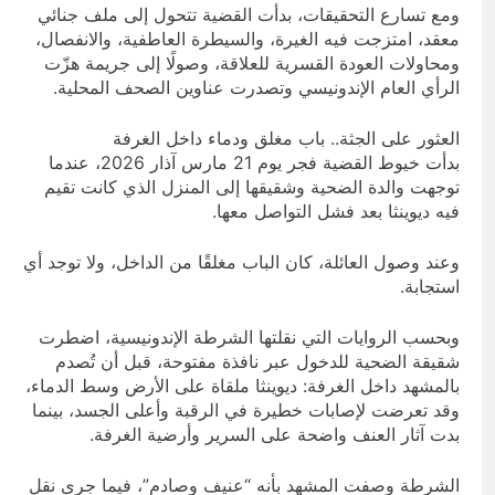
ومع تسارع التحقيقات، بدأت القضية تتحول إلى ملف جنائي
معقد، امتزجت فيه الغيرة، والسيطرة العاطفية، والانفصال،
ومحاولات العودة القسرية للعلاقة، وصولًا إلى جريمة هزّت
الرأي العام الإندونيسي وتصدرت عناوين الصحف المحلية.
العثور على الجثة.. باب مغلق ودماء داخل الغرفة
بدأت خيوط القضية فجر يوم 21 مارس آذار 2026، عندما
توجهت والدة الضحية وشقيقها إلى المنزل الذي كانت تقيم
فيه ديوينثا بعد فشل التواصل معها.
وعند وصول العائلة، كان الباب مغلقًا من الداخل، ولا توجد أي
استجابة.
وبحسب الروايات التي نقلتها الشرطة الإندونيسية، اضطرت
شقيقة الضحية للدخول عبر نافذة مفتوحة، قبل أن تُصدم
بالمشهد داخل الغرفة: ديوينثا ملقاة على الأرض وسط الدماء،
وقد تعرضت لإصابات خطيرة في الرقبة وأعلى الجسد، بينما
بدت آثار العنف واضحة على السرير وأرضية الغرفة.
الشرطة وصفت المشهد بأنه “عنيف وصادم”، فيما جرى نقل