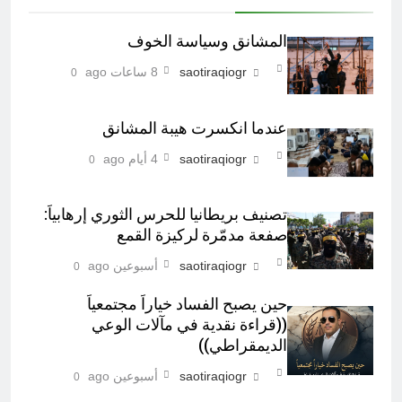
المشانق وسياسة الخوف
saotiraqiogr
8 ساعات ago
0
عندما انكسرت هيبة المشانق
saotiraqiogr
4 أيام ago
0
تصنيف بريطانيا للحرس الثوري إرهابياً:
صفعة مدمّرة لركيزة القمع
saotiraqiogr
أسبوعين ago
0
حين يصبح الفساد خياراً مجتمعياً
((قراءة نقدية في مآلات الوعي
الديمقراطي))
saotiraqiogr
أسبوعين ago
0