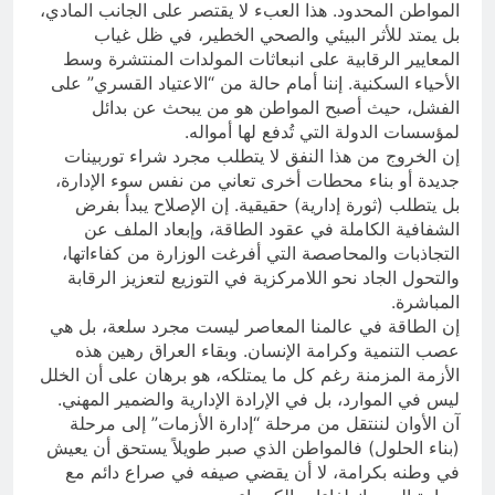
المواطن المحدود. هذا العبء لا يقتصر على الجانب المادي،
بل يمتد للأثر البيئي والصحي الخطير، في ظل غياب
المعايير الرقابية على انبعاثات المولدات المنتشرة وسط
الأحياء السكنية. إننا أمام حالة من “الاعتياد القسري” على
الفشل، حيث أصبح المواطن هو من يبحث عن بدائل
لمؤسسات الدولة التي تُدفع لها أمواله.
​إن الخروج من هذا النفق لا يتطلب مجرد شراء توربينات
جديدة أو بناء محطات أخرى تعاني من نفس سوء الإدارة،
بل يتطلب (ثورة إدارية) حقيقية. إن الإصلاح يبدأ بفرض
الشفافية الكاملة في عقود الطاقة، وإبعاد الملف عن
التجاذبات والمحاصصة التي أفرغت الوزارة من كفاءاتها،
والتحول الجاد نحو اللامركزية في التوزيع لتعزيز الرقابة
المباشرة.
​إن الطاقة في عالمنا المعاصر ليست مجرد سلعة، بل هي
عصب التنمية وكرامة الإنسان. وبقاء العراق رهين هذه
الأزمة المزمنة رغم كل ما يمتلكه، هو برهان على أن الخلل
ليس في الموارد، بل في الإرادة الإدارية والضمير المهني.
آن الأوان لننتقل من مرحلة “إدارة الأزمات” إلى مرحلة
(بناء الحلول) فالمواطن الذي صبر طويلاً يستحق أن يعيش
في وطنه بكرامة، لا أن يقضي صيفه في صراع دائم مع