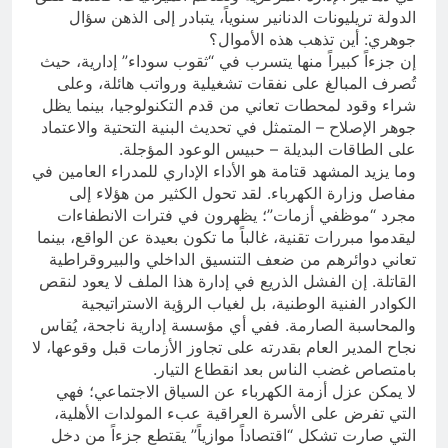
الدولة تريليونات الدنانير سنوياً، يتبادر إلى الذهن سؤال
جوهري: أين تذهب هذه الأموال؟
إن جزءاً كبيراً منها يتسرب في “ثقوب سوداء” إدارية، حيث
تُصرف المبالغ على نفقات تشغيلية ورواتب هائلة، وعلى
شراء وقود لمحطات تعاني من قدم التكنولوجيا، بينما يظل
جوهر الإصلاح – المتمثل في تحديث البنية التحتية والاعتماد
على الطاقات البديلة – حبيس الوعود المؤجلة.
​وما يزيد المشهد قتامة هو الأداء الإداري للمدراء العامين في
مفاصل وزارة الكهرباء. لقد تحول الكثير من هؤلاء إلى
مجرد “موظفي أزمات”؛ يظهرون في فترات الانطفاءات
ليقدموا مبررات تقنية، غالباً ما تكون بعيدة عن الواقع، بينما
تعاني دوائرهم من ضعف التنسيق الداخلي والبيروقراطية
القاتلة. إن الفشل الذريع في إدارة هذا الملف لا يعود لنقص
الكوادر الفنية الوطنية، بل لغياب الرؤية الاستراتيجية
والمحاسبة الصارمة. ففي أي مؤسسة إدارية ناجحة، يُقاس
نجاح المدير العام بقدرته على تجاوز الأزمات قبل وقوعها، لا
بامتصاص غضب الناس بعد انقطاع التيار.
​لا يمكن عزل أزمة الكهرباء عن السياق الاجتماعي؛ فهي
التي تفرض على الأسرة العراقية عبء المولدات الأهلية،
التي صارت تشكل “اقتصاداً موازياً” يقتطع جزءاً من دخل