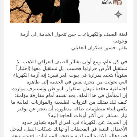
لعنة الصيف والكهرباء….. حين تتحول الخدمة إلى أزمة
وجودية
​بقلم: حسين شكران العقيلي
​في كل عام، ومع أولى بشائر الصيف العراقي اللاهب، لا
تستقبل الأرض حرارتها فحسب، بل تستقبل معها (اختباراً
سنوياً) يتجدد بمرارة في بيوت العراقيين؛ إنه أزمة الكهرباء
التي تحولت من مجرد نقص في الخدمة إلى ظاهرة
اجتماعية معقدة تنهش استقرار المواطن وتستنزف موارده.
إن المتأمل في هذا الملف يجد نفسه أمام مفارقة مؤلمة:
كيف لبلد يمتلك من الثروات الطبيعية والموازنات المالية ما
يكفي لبناء منظومات طاقة متطورة، أن يعجز عن توفير
تيار مستقر في أكثر أوقات الحاجة إليه؟
​إن الحديث عن الكهرباء في العراق اليوم يتجاوز حدود
الأعطال الفنية في المحطات أو تهالك شبكات النقل، ليدخل
في دهاليز الإدارة المركزية وتضخم الميزانيات. فعندما تنفق