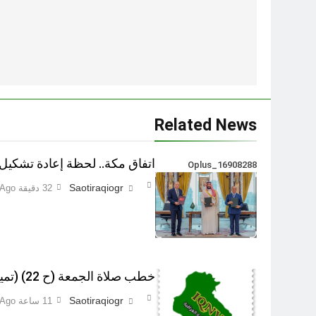
تصفّح
المقالات
Related News
اتفاق مكة.. لحظة إعادة تشكيل ل
Oplus_16908288
Saotiraqiogr
32 دقيقة Ago
خطب صلاة الجمعة (ح 22) (تمييز وخلافة بني البشر)
Saotiraqiogr
11 ساعة Ago