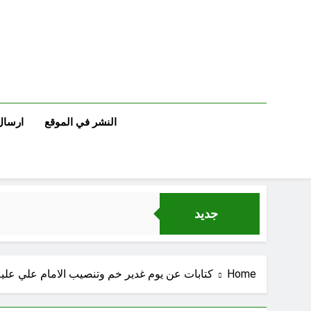
Ski
t
conten
النشر في الموقع
ارسال
جديد
لوحة النشوة / راي 
Home
كتابات عن يوم غدير خم وتنصيب الامام علي عليه ال
السمّ الصامت في