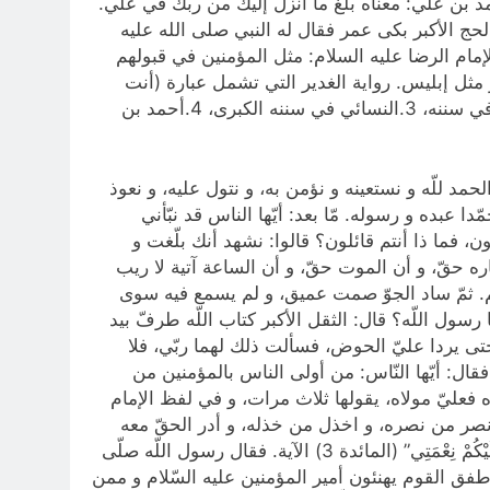
د بن علي: معناه بلغ ما أنزل إليك من ربك في علي.
ن جرير عن عنترة قال: لما نزلت”الْيَوْمَ أَكْمَلْتُ لَكُمْ دِينَكُمْ” (المائدة 3) وذلك يوم الحج الأكبر بكى عمر فقال له النبي صلى‌ الله‌ عليه‌
إمام الرضا عليه السلام: مثل المؤمنين في قبولهم
مثل إبليس. رواية الغدير التي تشمل عبارة (أنت
ولي كل مؤمن من بعدي) الذي أخرجها جملة من أعلام أهل السنّة والجماعة، منهم: 1.ابن حبان في صحيحه. 2.الترمذي في سننه، 3.النسائي في سننه الكبرى، 4.أحمد بن
د للّه و نستعينه و نؤمن به، و نتول عليه، و نعوذ
ا عبده و رسوله. مّا بعد: أيّها الناس قد نبّأني
، فما ذا أنتم قائلون؟ قالوا: نشهد أنك بلّغت و
اره حقّ، و أن الموت حقّ، و أن الساعة آتية لا ريب
: نعم. ثمّ ساد الجوّ صمت عميق، و لم يسمع فيه سوى
 رسول اللّه؟ قال: الثقل الأكبر كتاب اللّه طرفّ بيد
ا حتى يردا عليّ الحوض، فسألت ذلك لهما ربّي، فلا
قال: أيّها النّاس: من أولى الناس بالمؤمنين من
ه فعليّ مولاه، يقولها ثلاث مرات، و في لفظ الإمام
و انصر من نصره، و اخذل من خذله، و أدر الحقّ معه
حيث دار، ألا فليبلغ الشاهد الغائب). ثمّ لم يتفرقوا حتى نزل أمين وحي اللّه بقوله: “الْيَوْمَ أَكْمَلْتُ لَكُمْ دِينَكُمْ وَ أَتْمَمْتُ عَلَيْكُمْ نِعْمَتِي” (المائدة 3) الآية. فقال رسول اللّه صلّى
مّ طفق القوم يهنئون أمير المؤمنين عليه السّلام و ممن