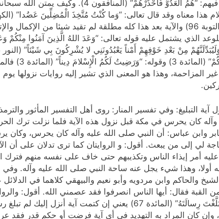
خطرا وأمر أثرا وتصديق ذلك قوله تعالى يخاطب نبيه فيهم: “
تَرْضَوْا عَنْهُمْ فَإِنَّ اللهَ لا يَرْضى عَنِ الْقَوْمِ الْفاسِقِينَ” (التوبة 96) والآية بعد هذا 
تمل عليه قوله تعالى: “وَعَدَ اللهُ الَّذِينَ آمَنُوا مِنْكُمْ وَعَمِلُوا الصّ
لهم، ويحاذي ذلك من 
ر المزاحمة، وهذا هو المعنى الذي تشير إليه روايات نزولها يوم ع
كين.
آية التبليغ: وفي تفسير المنار: روى أهل التفسير المأثور والترمذ
‌ وآله كان يحرس في مكة قبل نزول هذه الآية فلما نزلت ترك الح
ر وابن عباس: أن النبي صلى ‌الله‌ عليه‌ وآله كان يحرس، وكان 
جة لي إلى من يبعث. أقول: و الروايتان كما ترى تدلان على أن الآية
تد عليه أمر إيذاء الناس وتكذيبهم حتى خاف على نفسه منهم فترك التب
 أولا، وهذا شيء يجل عنه ساحة النبي صلى ‌الله‌ عليه‌ وآله. وفي ا
 الشيخ والحاكم وابن مردويه وأبو نعيم والبيهقي كلاهما في الدل
مِنَ النَّاسِ” (المائدة 67) فأخرج رأسه من القبة فقال: أيها الناس انصرفوا فقد عصمني 
الطبري، عن ابن عباس: في قوله: “وَإِنْ لَمْ تَفْعَلْ فَما بَلَّغْتَ رِسالَتَهُ
ة، وإن كان المراد به التهديد في أي آية فرضت أو حكم قدر فقد عرف