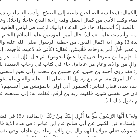
لكمال: (مجالسة الصالحين داعية إلى الصلاح، وأدب العلماء زيادة ف
، وكف الأذى من كمال العقل وفيه راحة البدن عاجلًا وآجلًا). وعنه
ة فيَّ ناقصة إلّا أتممتها). جاء في الدعاء (واليك ارغب في لباس العا
ت عليه نعمتك). قال أمير المؤمنين عليه السلام (الحلم تمام العقل). ق
وَأَتْمَمْتُ عَلَيْكُمْ نِعْمَتِي وَرَضِيتُ لَكُمُ الْإِسْلَامَ دِينًا” (المائدة 3) وهي آية اكمال ا
ير خُمٍّ، أمر بدوحات فقُمِمْن، فقال: (كأني قد دُعيت فأجبت، إن
، فإنهما لن يتفرقا حتى يَرِدا عليَّ الحوض). ثم قال: (إن الله عز 
م والِ من والاه، وعادِ من عاداه). جاء في كتاب في رحاب العقي
ر: فقد روى أحمد بن حنبل، عن حسين بن محمد وأبي نعيم المعنى، ق
لله كل امرئ مسلم سمع رسول الله صلى الله عليه وآله وسلم يقول
ذه بيده، فقال للناس: أتعلمون أني أولى بالمؤمنين من أنفسهم؟ ق
كأن في نفسي شيئ، فلقيت زيد بن أرقم، فقلت له: إني سمعت علياً
 يقول ذلك له).
عن تفسير الثعلبي، قال: قال ج
 بإسناده عن الكلبي عن أبي صالح عن ابن عباس: في هذه الآية قا
كنت مولاه فعلي مولاه اللهم وال من والاه، وعاد من عاداه. وفي تف