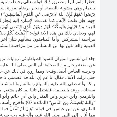
جهة. فإن قلت: الآية ـ كما تقدمت الإشارة إليه إنجاز للوعد الذي يش
مزاحمة المشركين، وأما المنافقون فشأنهم شأن آخر غي
الدينية والعاملين بها من المسلمين من مزاحمة المشر
جاء في تفسير الميزان للسيد الطباطبائي: روايات نزول 
عن بضعة رجال من الصحابة: أن النبي صلى ‌الله‌ عليه
وحرسه العباس أيضا. وفيه،: ومما روي في ذلك عن جاب
حتى نزلت الآية ـ فقال: يا عم إن الله قد عصمني لا حا
بمكة وأنه صلى ‌الله‌ عليه‌ وآله بلغ رسالته زمانا واش
سبحانه، ووعد بالعصمة، فاشتغل ثانيا بما كان يشتغل به
والترمذي وابن جرير وابن المنذر وابن أبي حاتم وأبو
“وَاللهُ يَعْصِمُكَ 
مما أنزل إلى النبي صلى ‌الله‌ عليه‌ وآله فله وجه صح