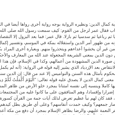
 كمال الدين: ونظيره الرواية بوجه رواية أخرى رواها أيضا في ال
فقال عمر لرجل من القوم: كيف سمعت رسول الله صلى ‌الله‌ عل
يا ثم رباعيا ثم سدسيا ثم بازلا. قال عمر: فما بعد البزول إلا النق
ونه من ظهور أمر الدين واستقلاله بمكة في الموسم، وتفسير إكمال
 من غير أن يخشوا أعداءهم ويتحذروا منهم. وبعبارة أخرى المراد بك
 دون الدين بمعنى الشريعة المجعولة عند الله من المعارف والأحكا
صورة الدين المشهودة من أعمالهم، وكذا في الإسلام، فإن هذا المع
انتقاص بعد الإزدياد الذي يشير إليه قوله في الرواية: (أنه لم ي
ر محكوم بأمثال هذه السنن والنواميس إلا عند من قال: إن الدين س
ليها كاملا وينسبه إلى نفسه امتنانا بمجرد خلو الأرض من ظاهر ال
ضرارا وإفسادا، وهم المنافقون على ما كانوا عليه من المجتمع
ه، فقد كان لهم نبأ عظيم تعرض لذلك آيات جمة من القرآن كسورة ا
ين صار جمعهم؟ وكيف خمدت أنفاسهم؟ وعلى أي طريق بطل كيدهم 
ر النعمة عليهم، والرضا بظاهر الإسلام بمجرد أن دفع من مكة أ