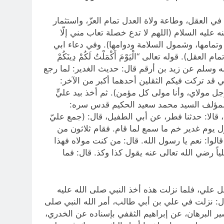
ي العقل، وطاعة ولاة العدل تمام العزّ، واستثمار
 عليه السلام (اللهم لا تدع خصلة تعاب مني إلّا
فية وتمامها، وشمول السلامة ودوامها). وفي دعاء ابي
وله تعالى “الْيَوْمَ أَكْمَلْتُ لَكُمْ دِينَكُمْ
لدين. من خطبة الرسول صلى الله عليه وآله وسلم عن زيد بن أرقم قال: حديث الغدير: لما رجع
ي قد تركت فيكم الثقلين أحدهما أكبر من الآخر:
وجل مولاي، وأنا مولى كل مؤمن). ثم أخذ بيد عليٍّ
دة للمؤلف السيد محمد سعيد الحكيم قدس سره:
الا: حدثنا فطر، عن أبي الطفيل، قال: (جمع عليّ
 يوم غدير خم ما سمع لما قام. فقام ثلاثون من
الوا: نعم يا رسول الله. قال: من كنت مولاه فهذا
 رضي الله تعالى عنه يقول كذا وكذ. قال: فما
عفر بن محمد: معنى قوله”يا أَيُّهَا الرَّسُولُ بَلِّغْ ما أُنْزِلَ إِلَيْكَ مِنْ رَبِّكَ” (المائدة 67) في فضل علي، فلما نزلت هذه أخذ النبي صلى‌ الله‌ عليه‌
ل: نزلت في علي بن أبي طالب، أمر الله النبي صلى‌
سير البرهان، عن إبراهيم الثقفي بإسناده عن الخدري،