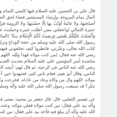
قال علي بن الحسين عليه السلام فيها كلمتي التمام وا
المال تمام المروءة، وإرشاد المستشير قضاء لحق النعمة
أصلحتها، ولا عائبةً أؤنّبُ بها إلّا حسّنتها، ولا اكروم
حمزة الثمالي (واجعلني ممن أطلت عمره وحسّنتَ عمله وأتمم
رسول الله صلى الله عليه وسلم من حجة الوداع ونزل غد
كتاب الله تعالى، وعِتْرتي، فانظروا كيف تخلفوني فيهما
رضي الله عنه فقال: (من كنت مولاه فهذا وليّه، الله
مناشدة أمير المؤمنين علي عليه السلام بحديث الغدي
رضي الله عنه الناس في الرحبة، ثم قال لهم: أنشد ا
الناس، وقال أبو نعيم: فقام ناس كثير، فشهدوا حين أخ
مولاه. اللهم وال من والاه وعاد من عاداه. فخرجت و
تنكر؟ قد سمعت رسول الله صلى الله عليه وآله وسلم
وآله بيد علي فقال: من كنت مولاه فعلي مولاه. وعنه،
الله‌ عليه‌ وآله أن يبلغ فيه فأخذ بيد علي فقال: من 