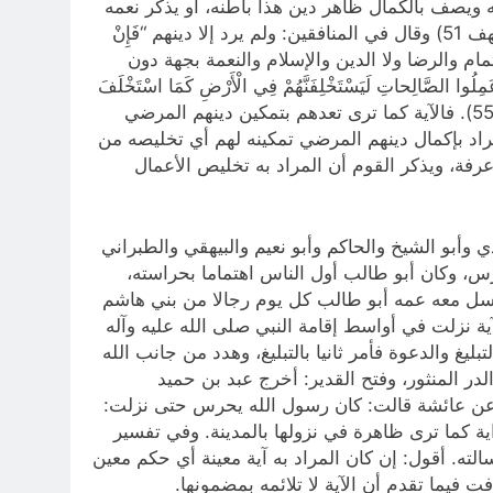
هُمُ الْعَدُوُّ فَاحْذَرْهُمْ” (المنافقون 4). وكيف يمتن الله سبحانه ويصف بالكمال ظاهر دين هذا باطنه، أو يذكر نعمه
بالتمام وهي مشوبة بالنقمة، أو يخبر برضاه صورة إسلام هذا معناه وقد قال تعالى: “وَما كُنْتُ مُتَّخِذَ الْمُضِلِّينَ عَضُدا” (الكهف 51) وقال في المنافقين: ولم يرد إلا دينهم “فَإِنْ
كله مطلقة لم تقيد شيئا من الإكمال والإتمام والرضا ولا الدين والإسلام والنعمة بجهة دون
َالِحاتِ لَيَسْتَخْلِفَنَّهُمْ فِي الْأَرْضِ كَمَا اسْتَخْلَفَ
الَّذِينَ مِنْ قَبْلِهِمْ وَلَيُمَكِّنَنَّ لَهُمْ دِينَهُمُ الَّذِي ارْتَضى لَهُمْ وَلَيُبَدِّلَنَّهُمْ مِنْ بَعْدِ خَوْفِهِمْ أَمْناً يَعْبُدُونَنِي لا يُشْرِكُونَ بِي شَيْئاً” (النور 55). فالآية كما ترى تعدهم بتمكين دينهم المرضي
هذه الآية قوله: “أَكْمَلْتُ لَكُمْ دِينَكُمْ” (المائدة 3) وقوله: “وَرَضِيتُ لَكُمُ الْإِسْلامَ دِيناً” (المائدة 3) فالمراد بإكمال دينهم المرضي تمكينه لهم أي تخليصه من
رفة، ويذكر القوم أن المراد به تخليص الأعمال
ي وأبو الشيخ والحاكم وأبو نعيم والبيهقي والطبراني
رس، وكان أبو طالب أول الناس اهتماما بحراسته،
يرسل معه عمه أبو طالب كل يوم رجالا من بني هاشم
 نزلت في أواسط إقامة النبي صلى ‌الله‌ عليه‌ وآله
ليغ والدعوة فأمر ثانيا بالتبليغ، وهدد من جانب الله
لدر المنثور، وفتح القدير: أخرج عبد بن حميد
ائل عن عائشة قالت: كان رسول الله يحرس حتى نزلت:
الله. أقول: والرواية كما ترى ظاهرة في نزولها بالمدينة. وفي تفسير
” (المائدة 67) يعني إن كتمت آية أنزل إليك لم تبلغ رسالته. أقول: إن كان المراد به آية معينة أي حكم معين
ت فيما تقدم أن الآية لا تلائمه بمضمونها.