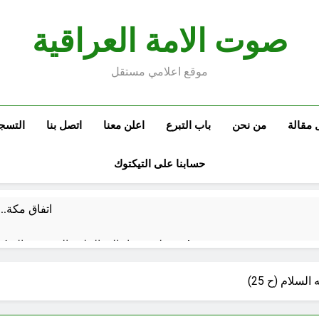
صوت الامة العراقية
موقع اعلامي مستقل
 مقالة
من نحن
باب التبرع
اعلن معنا
اتصل بنا
التسج
حسابنا على التيكتوك
اتفاق مكة..
من حلف بغداد إلى الحلف السعودي التركي الباكستاني- وفوائد انضمام العراق له!
الفلسفة التجريدية للانسان
شعراء العراق الذين بقيت
سلام (ح 25)
4 ساعات Ago
 كفّك.. حين تغتالنا الأكياس البلاستيكية
الولاية ال