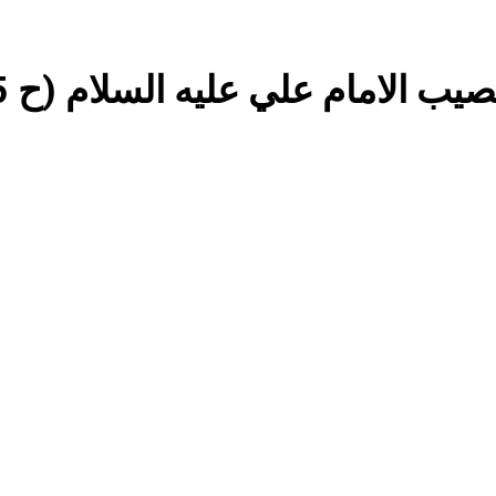
7 ساعات Ago
خطب صلاة الجمعة (ح 22) (تمييز وخلافة بني البشر)
ب الامام علي عليه السلام (ح 25)
مقترح داعية الميدان للتعريف بتعاليم وأحكام الشرائع والأديان