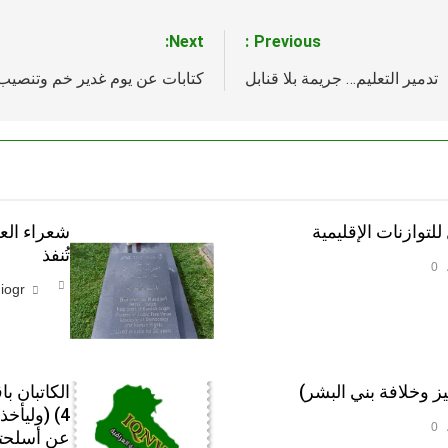
Next:
Previous:
تدمير التعليم… جريمة بلا قنابل
كتابات عن يوم غدير خم وتنصيب ال
لتوازنات الإقليمية
شعراء العر
تُنفذ
0
iogr
الكاتبان ب
4) (وليأ
0
عن أسلحتك