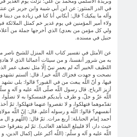
وبريدة الأسلمي ومحمد بن علي: نزلت يوم الغدير في 
وآله ما يبكيك؟ قال: أبكاني أنا كنا في زيادة من دين
ولاء أمير المؤمنين في يوم غدير خم كمثل الملائكة ف
حنبل في مسنده.
عن الأمثل في تفسير كتاب الله المنزل للشيخ ناصر مكا
به من شرور أنفسنا، و من سيئات أعمالنا الذي لا هادي لمن
اللطيف الخبير أنّه لم يعمر نبيّ إلّا مثل نصف عمر ال
نصحت و جهدت فجزاك اللّه خيرا. قال: ألستم تشهدون أن ل
فيها، و أنّ اللّه يبعث من في القبور؟ قالوا: بلى نشهد
أزيز الرياح. قال رسول اللّه صلّى اللّه عليه و آله و سل
اللّه عزّ و جلّ، و طرف بأيديكم فتمسكوا به لا تضلّوا، 
تقدّموهما فتهلكوا، و لا تقصروا عنهما فتهلكوا. ثمّ أ
أنفسهم؟ قالوا: اللّه و رسوله أعلم. قال: إنّ اللّه مو
أحمد إمام الحنابلة: أربع مرات. ثمّ قال: (اللّهم و ا
اللّه عليه و آله و سلّم: (اللّه أكبر على إكمال الدين