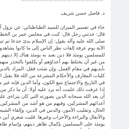
د. فاضل حسن شريف
جاء في تفسير الميزان للسيد الطباطبائي: عن نزول آية
قال: حدثني رجل قال: كنت في مجلس عمر بن الخطاب 
صلى ‌الله‌ عليه‌ وآله يقول: إن الإسلام بدئ جذعا ثم ثن
الآية يوم عرفة إلفات نظر الناس إلى ما كانوا يشاهد
للمسلمين يومئذ فلا دين يعبد به يومئذ هناك إلا دينهم
من غير أن يختلط بهم أعداؤهم أو يكلفوا بالتحذر منهم
بأيديهم في مقام العمل. وإن شئت فقل: المراد بالدين 
كليات المعارف والأحكام المشرعة من الله فلا يقبل ال
في التاريخ والاجتماع بتبع الكون، وأما الدين فإنه غي
أن يعد الله سبحانه الدين بصورته التي كان يتراءى ع
أعدائهم المشركين، وفيهم من هو أشد من المشركين إ
الحال، وتقليب الأمور، والدس في الدين، وإلقاء الشب
والأنفال والبراءة والأحزاب وغيرها. فليت شعري أ
يومئذ على المسلمين بإكمال ظاهر دينهم، وإتمام ظاه