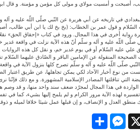
ي طالب، أصبحت و أمسيت مولاي و مولى كل مؤمن و مؤمنة. و قال اب
يه السّلام و قول عمر بن الخطاب: (بخ بخ لك يا ابن أبي طالب، 
قتل الخوارزمي في الصفحة 47 عن النّبي صلّى اللّه عليه و آله و سلّم‌ أنّ هذه الآية نزل
 عليه السّلام أو في يوم غدير خم، و نقل كل هذه الروايات يحتا
صحيحة المنقولة عن الإمامين الباقر و الصّادق عليهما السّلام ت
ّبي صلّى اللّه عليه و آله و سلّم تصرح كلها بنزول الآية في واقعة غ
ست من نوع أخبار الآحاد لكي يمكن تجاهلها، عن طريق اعتبار ا
 التي تناقلتها المصادر الإسلامية المشهورة. و مع ذلك فإنّنا نر
لواردة في هذا المجال لمجرّد ضعف سند واحد منها، و قد وصم هؤلاء
فسيره لهذه الآية مرور الكرام و لم يلمح إليها بشي‌ء، كما في ت
نطق العدل و الإنصاف، و إن قبلها عمل شيئا خلافا لميله و ذوقه
Share
Messenger
Snapc
X