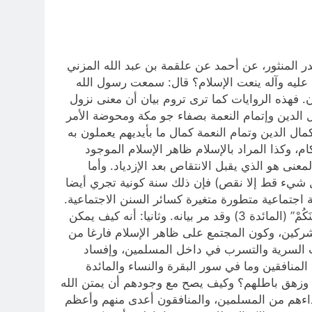
در المنثور، عن أحمد عن علقمة بن عبد الله المزني
يه‌ وآله ينعت الإسلام؟ قال: سمعت رسول الله
صان. فهذه الروايات كما ترى تروم بيان أن معنى نزول
 الدين وإتمام النعمة بصفاء جو مكة ومحوضة الأمر
مال الدين وتمام النعمة كمال ما بأيديهم يعملون به
م، وكذا المراد بالإسلام ظاهر الإسلام الموجود
نى هو الذي يقبل الانتقاص بعد الإزدياد. وأما
كمل شيء قط إلا نقص) فإن ذلك سنة كونية تجري أيضا
نة اجتماعية متطورة متغيرة كسائر السنن الاجتماعية.
إذا عرفت ذلك علمت أنه يرد عليه أولا: أن ما ذكر من معنى كمال الدين لا يصدق عليه قوله تعالى: “الْيَوْمَ أَكْمَلْتُ لَكُمْ دِينَكُمْ” (المائدة 3) وقد مر بيانه. وثانيا: أنه كيف يمكن
مشركين، وكون المجتمع على ظاهر الإسلام فارغا من
ات السرية والتسرب في داخل المسلمين، وإفساد
لمنافقين وما في سور البقرة والنساء والمائدة
وزهق باطلهم؟ وكيف يصح مع وجودهم أن يمتن الله
عداءهم من المسلمين، والمنافقون أعدى منهم وأعظم