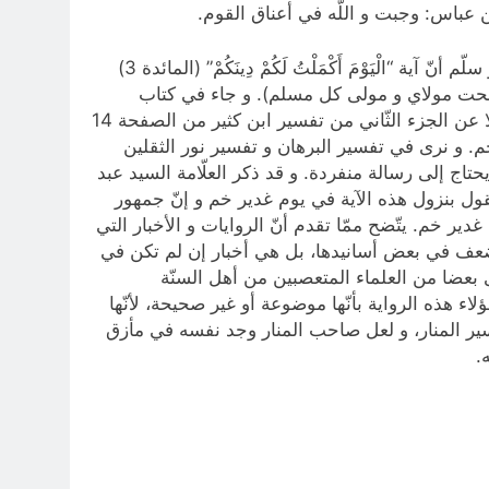
ن عباس: وجبت و اللّه في أعناق القوم.
ويستطرد الشيخ الشيرازي قائلا: 3- و روى الخطيب البغدادي في تاريخه عن أبي هريرة عن النّبي صلّى اللّه عليه و آله و سلّم أنّ آية “الْيَوْمَ أَكْمَلْتُ لَكُمْ دِينَكُمْ” (المائدة 3)‌
أصبحت مولاي و مولى كل مسلم). و جاء في كتاب
الغدير إضافة إلى الروايات الثلاث المذكورة، ثلاث عشرة رواية أخرى في هذا المجال. ورود في كتاب «إحقاق الحق» نقلا عن الجزء الثّاني من تفسير ابن كثير من الصفحة 14
ت في واقعة غدير خم. و نرى في تفسير البرهان و تفسير نور الثقلين
ج إلى رسالة منفردة. و قد ذكر العلّامة السيد عبد
قول بنزول هذه الآية في يوم غدير خم و إنّ جمهور
دير خم‌. يتّضح ممّا تقدم أنّ الروايات و الأخبار التي
لضعف في بعض أسانيدها، بل هي أخبار إن لم تكن في
ى بعضا من العلماء المتعصبين من أهل السنّة
 هذه الرواية بأنّها موضوعة أو غير صحيحة، لأنّها
فسير المنار، و لعل صاحب المنار وجد نفسه في مأزق
.