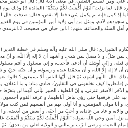
علي. ومن تفسير الثعلبي، في معنى الآية قال: قال أبو جعفر محم
في الدر المنثور: عن ابن أبي شيبة واب
نا فأما إذ كمل فإنه لم يكمل شيء قط إلا نقص، فقال: صدقت. قال ال
ي سجودهم لآدم، ومثل من أبى ولاية أمير المؤمنين في يوم الغدير 
رم الشيرازي: قال صلى الله عليه وآله وسلم في خطبة الغدير (الحم
 ضلّ، و لا مضلّ لمن هدى، و أشهد أن لا إله إلّا اللّه، و أنّ محمّد
ذي قبله، و إنّي أوشك أن أدعى فأجيب، و إني مسئول و أنتم مسئولون
ا إله إلّا اللّه، و أن محمّدا عبده و رسوله، و أن جنّته حقّ، و ن
 بذلك. قال: اللّهم اشهد، ثمّ قال: أيّها الناس ألا تسمعون؟ قالوا
ّم (فانظروا كيف تخلفوني في الثقلين). فنادى مناد: و ما الثقلان، يا
و الآخر الأصغر عترتي، و إنّ اللطيف الخبير نبّأني أنّهما لن يتفرّق
خذ بيد علي فرفعها حتى رؤي بياض آباطهما، و عرفه القوم أجمعون، ف
لاي، و أنا مولى المؤمنين، و أنا أولى بهم من أنفسهم فمن كنت مولا
ل من والاه، و عاد من عاداه، و أحبّ من أحبّه، و أبغض من أبغضه، 
، و إتمام النعمة، و رضى الرّب برسالتي و الولاية لعلي من بعدي). ث