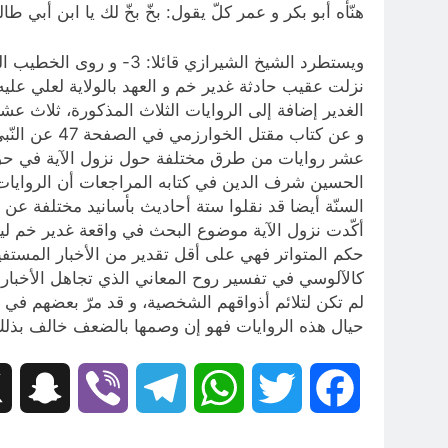
هنّأه أبو بكر و عمر كلّ يقول: بخّ بخّ لك يا ابن أب
نزلت عقيب حادثة غدير خم و العهد بالولاية لعلي عل
و عن كتاب م
عشر روايات من طرق مختلفة حول نزول الآية في حق علي
الحسين شرف الدين في كتابه المراجعات أن الروايات ال
السنّة أيضا قد نقلوا ستة أحاديث بأسانيد مختلفة عن الن
أكّدت نزول الآية موضوع البحث في واقعة غدير خم لي
حكم المتواتر فهي على أقل تقدير من الأخبار المستفيضة
كالآلوسي في تفسير روح المعاني الذي تجاهل الأخبار ا
لم تكن لتلائم أذواقهم الشخصية، و قد مرّ بعضهم في ت
حيال هذه الروايات فهو إن وصمها بالضعف خالف بذلك م
hat
Viber
Telegram
WhatsApp
Twitter
Facebook