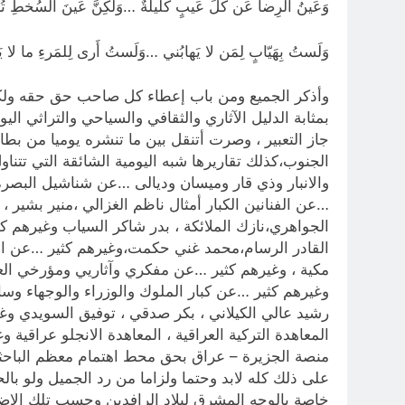
وَعَينُ الرِضا عَن كُلِّ عَيبٍ كَليلَةٌ …وَلَكِنَّ عَينَ السُخطِ ت
وَلَستُ بِهَيّابٍ لِمَن لا يَهابُني …وَلَستُ أَرى لِلمَرءِ ما لا يَ
وأذكر الجميع ومن باب إعطاء كل صاحب حق حقه ولكن
بمثابة الدليل الآثاري والثقافي والسياحي والتراثي ا
جاز التعبير ، وصرت أتنقل بين ما تنشره يوميا من ب
الجنوب،كذلك تقاريرها شبه اليومية الشائقة التي تتن
والانبار وذي قار وميسان وديالى …عن شناشيل البصرة ،
…عن الفنانين الكبار أمثال ناظم الغزالي ،منير بشير
الجواهري،نازك الملائكة ، بدر شاكر السياب وغيرهم ك
القادر الرسام،محمد غني حكمت،وغيرهم كثير …عن ابن مقل
مكية ، وغيرهم كثير …عن مفكري وآثاريي ومؤرخي ال
وغيرهم كثير …عن كبار الملوك والوزراء والوجهاء و
رشيد عالي الكيلاني ، بكر صدقي ، توفيق السويدي وغي
المعاهدة التركية العراقية ، المعاهدة الانجلو عراقي
منصة الجزيرة – عراق بحق محط اهتمام معظم الباحثين و
على ذلك كله لابد وحتما ولزاما من رد الجميل ولو با
خاصة بالوجه المشرق لبلاد الرافدين وحسب تلك الاضا