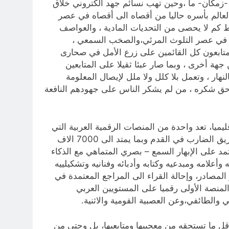
 -زمكان- ما ،وحين تهب نسائم جهد الكتروني خلاق
 العالم بأسره حاليا من أقصاه الى أقصاه في عصر
 كم لا يحصى من التحديات المادية ، والعواصف
ون في عصر التلوث المرئي،والصخب السمعي ،
لمتابعون كل القائمين على زرع الأمل في صحارى
 جهة أخرى ، وبما صار عبئا ثقيلا على المتابعين
ار ، وتعمل بلا كلل ولا ملل لإيصال المعلومة
لى حق شكره ، من لم يشكر الناس على جهودهم النافعة
يميا، تعد واحدة من المنصات الرقمية العربية التي
تستحق الإشادة والتكريم عربيا ومحليا، وذلك لدورها الكبير في التعريف بآثار العراق ومتاحفه ومعالمه وتراثه وتاريخه العريق الضارب في القدم وبما يمتد الى 7000 الاف
د على الإبهار السمع – بصري المتماهي مع الذكاء
أعلامه ومبدعيه وكتابه وأدبائه وفنانيه وتشكيلييه
لمصادر، وإحالة القراء الى المراجع المعتمدة في
لمنصة الأولى رقميا على المستويين العربي
والطائفي،وعن العصبية القومية والاثنية.
أقل ما تستحقه من معجبيها ومتابعيها، بل وحتى من