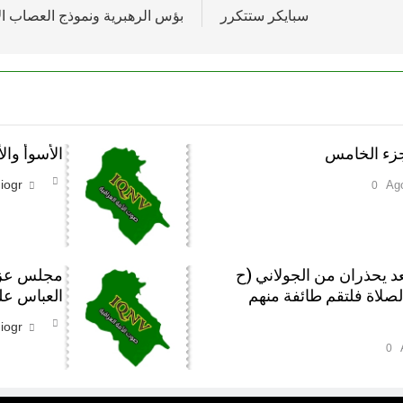
سبايكر ستتكرر
بؤس الرهبرية ونموذج العصاب ا
جزء الخامس
الأسوأ وا
iogr
0
عد يحذران من الجولاني (ح
مجلس عزاء
الصلاة فلتقم طائفة منهم
العباس علي
iogr
0