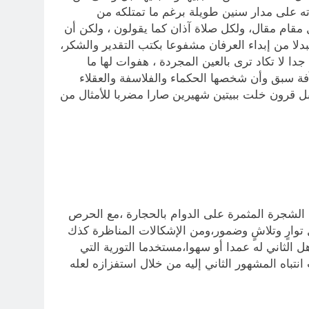
ته على مدار سنين طويلة برغم ما تمتلكه من
 مقام مقال، ولكل صلاة آذان كما يقولون ، ولكن أن
فبدلا من إبداء العرفان مشفوعا بكتب التقدير والشكر،
 لا تكاد ترى بالعين المجردة ، هفوات لها ما
 آفة سبق وأن شخصها الحكماء والفلاسفة والعقلاء
بل قرون خلت ببيتين شهيرين صارا مضربا للأمثال من
الشجرة المثمرة على الدوام بالحجارة ،مع الحرص
توارٍ وتلاشٍ وضمور،ومن الإشكالات المناظرة كذك
الثاني له عمدا أو سهوا،مستخدما التورية التي
تباه المشهور الثاني إليه من خلال استفزازه لعله