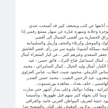
 أتابعها عن كثب وبشغف كبير قد أصبحت عندي
 موجزة وخلابة ومبهرة عبارة عن سهل ممتنع رقمي إذا
العراق الحضارية من أقصى الشمال الى أقصى
وك والموصل وكربلاء والنجف وأربيل والسليمانية
لحكمة ،مملكة أشنونا، ملوية سر من رآى ،قصر العاشق
، جعفر السعدي وغيرهم كثير …عن كبار الشعراء أمثال
، أمثال اسماعيل فتاح الترك ، فائق حسن ، عبد
لكبار، أمثال وليد الخيال ، كمال السامرائي ، محمد
 انستاس الكرملي ،محمود شيت خطاب، عباس العزاوي
لسعدون، عبد الرحمن النقيب ، محمد حسن الصدر،
 الهاشمي ، حلف بغداد ، معاهدة بورتسموث ،
والتراثية ، وهكذا دواليك وعلى مدار أشهر حتى صارت
 وبما كان يجهله كثير منهم قبل ظهورها ، وتأسيسا
ود حثيثة لتعريف المواطن العربي عامة ،والعراقي
التقدير، بدلا من الوقوف على النادر والشحيح جدا