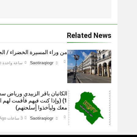
المقالات
Related News
من وراء المسيرة الخضراء / ال
Saotiraqiogr
ساعة واحدة Ago
الكاتبان باقر الزبيدي ورياض س
1) (وإذا كنت فيهم فأقمت لهم 
معك وليأخذوا أٍسلحتهم)
Saotiraqiogr
3 ساعات Ago