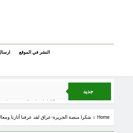
Ski
t
conten
النشر في الموقع
ارسال
جديد
الكاتبان باقر الزبيدي ورياض سعد يحذران من الجولاني (ح 1) (وإذا كنت فيهم فأقمت لهم الصلاة فلتقم طائفة منهم معك وليأخذوا أٍسلحتهم)
الإعلا
Home
شكرا منصة الجزيرة-عراق لقد عرفنا آثارنا ومعالم