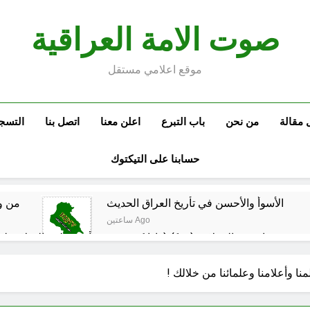
صوت الامة العراقية
موقع اعلامي مستقل
 مقالة
من نحن
باب التبرع
اعلن معنا
اتصل بنا
التسج
حسابنا على التيكتوك
الأسوأ والأحسن في تأريخ العراق الحديث
من و
ساعتين Ago
م العراقي الحر
مجلس عزاء حسيني (البصيرة في القرآن الكريم وعند العباس عليه السلام)
نا وأعلامنا وعلمائنا من خلالك !
3 ساعات Ago
الحشود السورية على الحدود العراقية: لماذا الآن؟ وهل