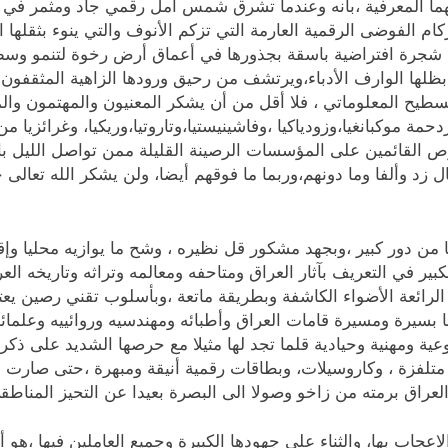
هاتهما المعرفية ،بأنه وعندما تشرق شمس أمل رقمي جاد ومثمر في
كام الفوضى الرقمية العارمة التي تزكم الأنوف والتي ينوء بثقلها
رب شجرة افتراضية باسقة بجذورها في أعماق أرض رخوة لتنمو وسط
 بظلها الوارف الأدباء،ويرتشف من رحيق ورودها الزاهية المثقف
تسطيح المعلوماتي ، فلا أقل من أن يشكر المعنيون والمهتمون وا
مة موكبانغيا،وزودياكيا ،وفاشينيستيا،وتاروتيا،وريكيا، وغرائزيا من
القائمين على المؤسسات الرصينة القليلة ممن تواصل الليل بالنه
يال زد وألفا وما دونهم،وربما ما فوقهم أيضا، ولن يشكر الله تعا
 من دور كبير ،وبجهد مشكور قل نظيره ، وشح ما يوازيه محليا وإقل
رائعة الأضواء الكاشفة وبطريقة ماتعة ،وبأسلوب تقني رصين يعتم
ا بسيرة ومسيرة قامات العراق وأطبائه ومهندسيه وروائييه وعلمائه و
 ومهنية وحيادية قلما تجد لها مثيلا مع حرصها الشديد على ذكر ا
 متلفزة ، وكاروسيلات، وبطاقات رقمية أنيقة ومبهرة ،حتى صارت ا
عراق برمته من زاخو وصولا الى البصرة بعيدا عن التحيز المناطقي 
عجاب بها، والثناء على جهودها الكبيرة وجميع العاملين فيها ،هو 