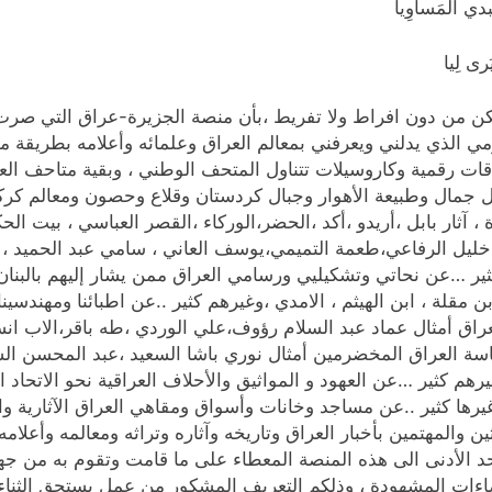
ُبدي المَساوِيا
رى لِيا
 من دون افراط ولا تفريط ،بأن منصة الجزيرة-عراق التي صرت
ليومي الذي يدلني ويعرفني بمعالم العراق وعلمائه وأعلامه بطريقة
طاقات رقمية وكاروسيلات تتناول المتحف الوطني ، وبقية متاحف 
اول جمال وطبيعة الأهوار وجبال كردستان وقلاع وحصون ومعالم كرك
 آثار بابل ،أريدو ،أكد ،الحضر،الوركاء ،القصر العباسي ، بيت ا
 ، خليل الرفاعي،طعمة التميمي،يوسف العاني ، سامي عبد الحميد 
ثير …عن نحاتي وتشكيليي ورسامي العراق ممن يشار إليهم بالبنان 
ة ، ابن الهيثم ، الامدي ،وغيرهم كثير ..عن اطبائنا ومهندسينا ا
عراق أمثال عماد عبد السلام رؤوف،علي الوردي ،طه باقر،الاب
ساسة العراق المخضرمين أمثال نوري باشا السعيد ،عبد المحسن ا
رهم كثير …عن العهود و المواثيق والأحلاف العراقية نحو الاتحاد
ة وغيرها كثير ..عن مساجد وخانات وأسواق ومقاهي العراق الآثارية 
المهتمين بأخبار العراق وتاريخه وآثاره وتراثه ومعالمه وأعلامه
لحد الأدنى الى هذه المنصة المعطاء على ما قامت وتقوم به من جه
ءات المشهودة ، وذلكم التعريف المشكور من عمل يستحق الثناء و