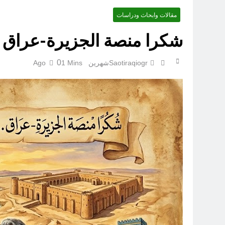
مقالات وابحاث ودراسات
شكرا منصة الجزيرة-عراق لقد 
0
Saotiraqiogr
شهرين Ago
1 Mins