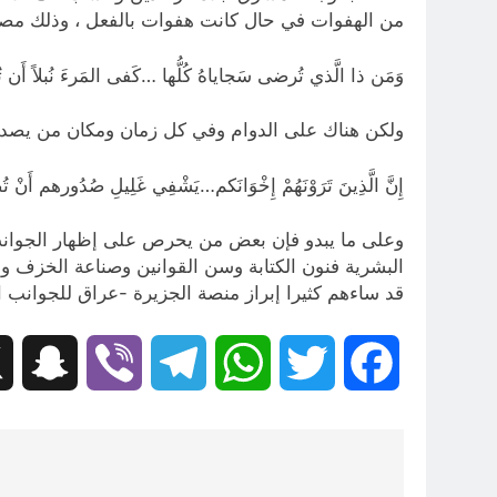
من الهفوات في حال كانت هفوات بالفعل ، وذلك مصداق
وَمَن ذا الَّذي تُرضى سَجاياهُ كُلُّها …كَفى المَرءَ نُبلاً أَن تُعَدّ
ولكن هناك على الدوام وفي كل زمان ومكان من يصدق 
إِنَّ الَّذِينَ تَرَوْنَهُمْ إِخْوَانَكم…يَشْفِي غَلِيلِ صُدُورهم أَنْ تُ
وعلى ما يبدو فإن بعض من يحرص على إظهار الجوان
البشرية فنون الكتابة وسن القوانين وصناعة الخزف وا
قد ساءهم كثيرا إبراز منصة الجزيرة -عراق للجوانب ال
hat
Viber
Telegram
WhatsApp
Twitter
Facebook
تصفّح