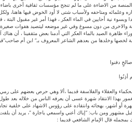
ه المنصة من الاضاءة على ما لم تنجح مؤسسات ثقافية أخرى باضاء
ه وعلمائه ومتاحفه ولأسباب شتى لا أود الخوض فيها هاهنا، ولكل
 وبسوء نية أحايين في الماء العكر ، فهذا أمر غير مقبول البتة ، 
ينة والاخرى من دون مسوغ وفي غير موضعه ليتصيد هفوات صغيرة جدا
وراء ظاهرة الصيد بالماء العكر التي أدمنا بعض مثقفينا ، أن هناك
عيبة لخصها وخلدها من بعدهم الشاعر المعروف بـ” ابن أم صاحب”ق
الحٍ دفنوا
أذِنُوا
حكماء والعقلاء والفلاسفة قديما ،ألا وهي حرص بعضهم على رمي 
ور بهذا الانتقاد شهرة عسى أن يعرفه الناس من خلاله بعد طول 
أو أشهر، بهجائه وانتقاده على رؤوس الاشهاد على خلفية تجاهل 
ل مشهور ومن باب: “إياك أعني واسمعي ياجارة “، يريد أن يلفت ان
ك بمجمله قال الإمام الشافعي قديما :