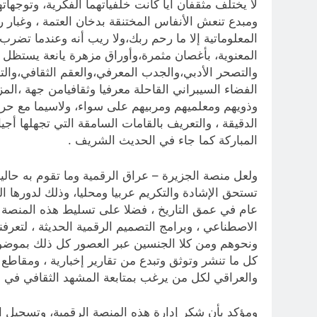
لا يختلف مثقفان أيا كانت خلفياتهما الفكرية، وتوج
ومبدع تنعش الأنفاس المختنقة بدخان العتمة ، وغبار ر
المعلوماتية إلا ما رحم ربك،ولا ريب أنه وعندما تض
المعنوية، بأغصان مثمرة،وأوراق مزهرة يانعة يستظل
والتصحر الأدبي،والجدب المعرفي،والعقم الثقافي،وال
الفضاء السيبراني القاحلة معرفيا وثقافيامن جهة ،المزدح
وذويهم ومعلميهم ومربيهم على سواء، ولاسيما مع حرص 
الدقيقة ، والتعريف بالقامات السامقة التي تجهلها أج
المباركة كما جاء في الحديث الشريف .
ولعل منصة الجزيرة – عراق الرقمية وما تقوم به حاليا
عام في عمق التاريخ ، فضلا على تسليط هذه المنصة ال
الاصطناعي ، وبرامج التصميم الرقمية الحديثة ، لتعرفن
ونحوهم ومن كلا الجنسين عبر العصور كل ذلك بموضوعية
كل ما تنشر وتوثق وتبدع من تقارير إخبارية ، ومقاطع
والعراقي لكل من يرغب بمتابعة المشهد الثقافي في ال
ومؤكد بأن شكر إدارة هذه المنصة الرقمية، وتسجيل الا