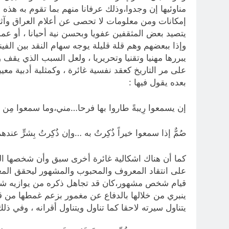
مناوئيها إن وجدوا،وذلك عرفانا منهم بما تقوم به هذ
إمكانات ومن معلومات لا تحصى عن أعلام العراق وآثار
يتصيد بعض المثقفين عفويا وبحسن نية أحيانا ، أو عمدا
وإذا ببعضهم وهم قلة قليلة يوجه سهام النقد بين الف
يبررها مهنيا وتقنيا وتحريريا ، ولعل السبب الذي يقف 
على مر التاريخ كعقد نفسية غائرة ، وكمثلبة أدبية م
بعده يقول فيها :
إن يسمعوا رِيبةً طاروا بها فرحا…مني،وما سمعوا مِن ص
صُمٌّ إذا سمعوا خيراً ذُكِرتُ به …وإن ذُكِرتُ بِشرٍّ عندهم 
كما أن هناك اشكالية غائرة أخرى سبق وأن شخصها ال
على انتقاد المعروف والمحبوب والمشهور ليحقق المغم
قيام شخص مشهور،كان قد تجاهل ذكره من يوازيه شهرة 
ينبري من خلالها بالدفاع عن مغمور بزعم غمطها من قب
يتناول سيرته لاحقا كما تناول ويتناول أقرانه ، وفي ذل