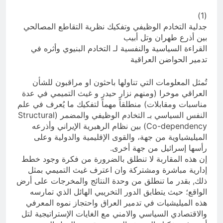
(1)
جدلية التخادم الوظيفي وتفكيك نظرية التقاطع المصالحي
بين أذرع طهران وتل أبيب
القراءة السياسية والنفسية لـ التخادم البنيوي وأثره في
تدمير الحواضن العراقية
تُمثل المعلومات التي تناولها باحثون او مراقبون للشأن
العراقي موخرا (ومنهم نزار حيدر و غيث التميمي في عدة
مناسبات ومقابلات) منطلقاً مهماً لتفكيك ما يُعرف في علم
النفس السياسي بـ التخادم الوظيفي والمضمر (Structural
Co-dependency) بين نظام الرهبرية الإيراني وأذرعه
الميليشياوية من جهة، والقوى الإقليمية والدولية وعلى
رأسها إسرائيل من جهة أخرى.
إن هذه المقاربة لا تنطلق بالضرورة من فكرة وجود خطط
إدارية مباشرة ومشتركة وان اعترف غيث التميمي بمثل
ذلك, بقدر ما تنطلق من وحدة النتائج والمخرجات على أرض
الواقع؛ حيث يتطابق الدور التخريبي الهائل الذي تمارسه
هذه الميليشيات في تدمير العراق واحتجاز نموه المعرفي
والاقتصادي السياسي والامني مع الغايات الإستراتيجية لتل