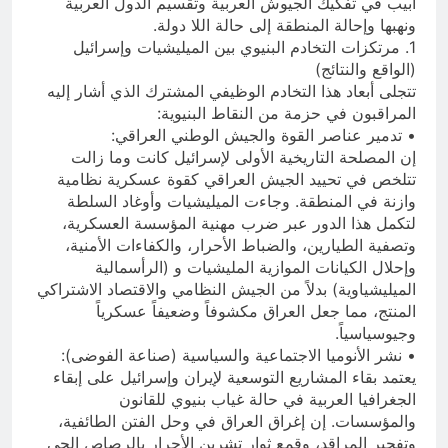
أبيب في تفكيك الجيوش العربية وتقسيم الدول العربية
ونهبها وإحالة المنطقة إلى حالة اللا دولة.
1. مرتكزات التخادم البنيوي بين الميليشيات وإسرائيل
(الواقع والنتائج)
تتجلى أبعاد هذا التخادم الوظيفي المشترك الذي أشار إليه
المراقبون في حزمة من النقاط البنيوية:
• تدمير عناصر القوة والجيش الوطني العراقي:
إن المصلحة التاريخية الأولى لإسرائيل كانت وما زالت
تتلخص في تحييد الجيش العراقي كقوة عسكرية نظامية
وازنة في المنطقة. وجاءت الميليشيات وأوغاد السلطة
لتكمل هذا الدور عبر ضرب مهنية المؤسسة العسكرية،
وتصفية الطيارين، والضباط الأحرار، والكفاءات الأمنية،
وإحلال الكيانات الموازية المليشيات و (الرأسمالية
الميليشياوية) بدلاً من الجيش النظامي والاقتصاد الاشتراكي
المنتج، مما جعل العراق مكشوفاً وضعيفاً عسكرياً
وجيوسياسياً.
• نشر الأنوميا الاجتماعية والسياسية (صناعة الفوضى):
يعتمد بقاء المشاريع التوسعية لإيران وإسرائيل على إبقاء
الجغرافيا العربية في حالة غياب بنيوي للقانون
والمؤسسات. إن إغراق العراق في وحل الفتن الطائفية،
وتفجير المراقد، وقمع ثوار تشرين الأحرار بالرصاص الحي