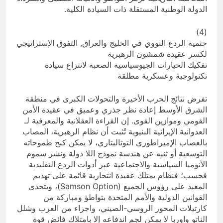
الدولة الوطنية المستقلة ذات السيادة الكلية.
(4)
حتمية الردع النووي في الخليج والعراق, التفوق الإستراتيجي
لكسر عقيدة شمشون الرهبرية
تفكيك الخيارات الجيوسياسية الصعبة لانتزاع سيادة
تكنولوجية وعسكرية مطلقة
تفرض نتائج الحرب الأخيرة والتحولات الكبرى في منطقة
الشرق الأوسط إعادة نظر جذري وعميق في عقيدة الأمن
القومي وموازين القوى. إن القراءة العقلانية والمعرفية لـ
العدوانية الإيرانية البنيوية تُثبت أن نظام الرهبرية، المصاب
بالعصاب الإمبراطوري التوتاليتاري، لا يمكن كبح طموحاته
التوسعية أو ثنيه عن هندسة نموذج اللا دولة ونشر سموم
الأنوميا السياسية والاجتماعية عبر أدوات الردع التقليدية
فحسب؛ فنظام يمتلك عقيدة انتحارية قائمة على تهديم
المعبد على رؤوس الجميع (Samson Option)، ويتحدى
القوانين الدولية والأمم المتحدة بتواطؤ ومباركة من
كارتيلات المحور الروسي-الصيني، واجزاء من العرب وشلل
الناتو واوربا لا يمكن لجم اندفاعه إلا بامتلاك فائض قوة