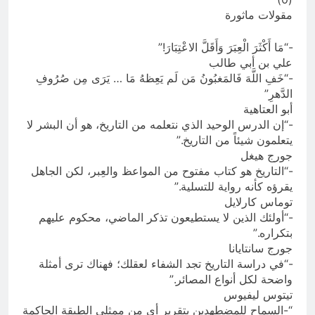
مقولات ماثورة
-“مَا أَكْثَرَ الْعِبَرَ وَأَقَلَّ الاعْتِبَارَ!”
علي بن أبي طالب
-“خَفِ اللَّهَ فَالمَغبُونُ مَن لَم يَعِظهُ مَا … يَرَى مِن صُرُوفِ
الدَّهرِ”
أبو العتاهية
-“إن الدرس الوحيد الذي نتعلمه من التاريخ، هو أن البشر لا
يتعلمون شيئاً من التاريخ.”
جورج هيغل
-“التاريخ هو كتاب مفتوح من المواعظ والعِبر، لكن الجاهل
يقرؤه كأنه رواية للتسلية.”
توماس كارلايل
-“أولئك الذين لا يستطيعون تذكر الماضي، محكوم عليهم
بتكراره.”
جورج سانتايانا
-“في دراسة التاريخ تجد الشفاء لعقلك؛ فهناك ترى أمثلة
واضحة لكل أنواع المصائر.”
تيتوس ليفيوس
“-السماح للمضطهدين بتقرير أي من ممثلي الطبقة الحاكمة