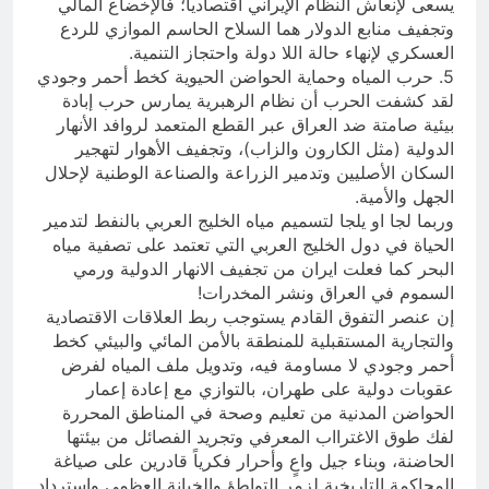
يسعى لإنعاش النظام الإيراني اقتصادياً؛ فالإخضاع المالي
وتجفيف منابع الدولار هما السلاح الحاسم الموازي للردع
العسكري لإنهاء حالة اللا دولة واحتجاز التنمية.
5. حرب المياه وحماية الحواضن الحيوية كخط أحمر وجودي
لقد كشفت الحرب أن نظام الرهبرية يمارس حرب إبادة
بيئية صامتة ضد العراق عبر القطع المتعمد لروافد الأنهار
الدولية (مثل الكارون والزاب)، وتجفيف الأهوار لتهجير
السكان الأصليين وتدمير الزراعة والصناعة الوطنية لإحلال
الجهل والأمية.
وربما لجا او يلجا لتسميم مياه الخليج العربي بالنفط لتدمير
الحياة في دول الخليج العربي التي تعتمد على تصفية مياه
البحر كما فعلت ايران من تجفيف الانهار الدولية ورمي
السموم في العراق ونشر المخدرات!
إن عنصر التفوق القادم يستوجب ربط العلاقات الاقتصادية
والتجارية المستقبلية للمنطقة بالأمن المائي والبيئي كخط
أحمر وجودي لا مساومة فيه، وتدويل ملف المياه لفرض
عقوبات دولية على طهران، بالتوازي مع إعادة إعمار
الحواضن المدنية من تعليم وصحة في المناطق المحررة
لفك طوق الاغترااب المعرفي وتجريد الفصائل من بيئتها
الحاضنة، وبناء جيل واعٍ وأحرار فكرياً قادرين على صياغة
المحاكمة التاريخية لزمر التواطؤ والخيانة العظمى واسترداد