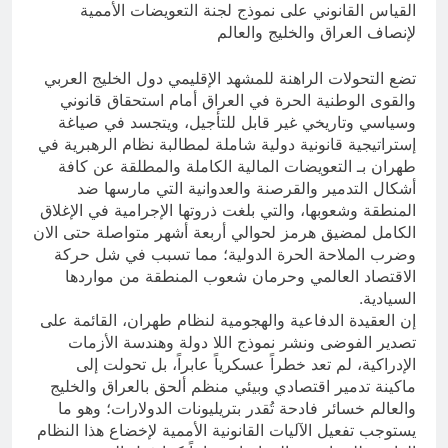
القياس القانوني على نموذج لجنة التعويضات الأممية
لإنصاف العراق والخليج والعالم
تضع التحولات الراهنة للمشهد الإقليمي دول الخليج العربي
والقوى الوطنية الحرة في العراق أمام استحقاق قانوني
وسياسي وتاريخي غير قابل للتأجيل، ويتجسد في صياغة
إستراتيجية قانونية دولية شاملة لمطالبة نظام الرهبرية في
طهران بـ التعويضات المالية الكاملة والمطلقة عن كافة
أشكال التدمير والقرصنة والعدوانية التي مارسها ضد
المنطقة وشعوبها، والتي بلغت ذروتها الإجرامية في الإغلاق
الكامل لمضيق هرمز لحوالي أربعة أشهر متواصلة حتى الان
وضرب الملاحة الحرة الدولية؛ مما تسبب في شل حركة
الاقتصاد العالمي وحرمان شعوب المنطقة من مواردها
السيادية.
إن العقيدة الدفاعية والهجومية لنظام طهران، القائمة على
تصدير الفوضى ونشر نموذج اللا دولة وهندسة الأزمات
الإدراكية، لم تعد خطراً عسكرياً عابراً، بل تحولت إلى
ماكينة تدمير اقتصادي وبيئي منظم ألحق بالعراق والخليج
والعالم خسائر فادحة تُقدر بتريليونات الدولارات؛ وهو ما
يستوجب تفعيل الآليات القانونية الأممية لإخضاع هذا النظام