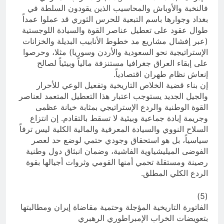
فالنخبة والأوباش والمحاسيب الذين يقودون السلطة في
بغداد وجوارها باسم التبعية للحرس الثوري قد عملوا عمداً
طوال عقود على تعطيل عناصر القوة والسيادة اللوجستية
(عبر إفشال مشاريع مد خطوط الأنابيب البديلة والخزانات
الإستراتيجية نحو السعودية والأردن وسوريا) مثلا، وحرصوا
على إبقاء العراق جغرافيا مستنزفة مالياً وبيئياً لصالح
إنعاش نظام طهران اقتصادياً.
إن بناء قضية الخلاص التاريخية وتفعيل الوعي للأحرار
والجيل الجديد يستوجب اعتبار هذا التعطيل المتعمد لعناصر
القوة الوطنية والردع الإستراتيجي بمثابة خيانة عظمى
وجريمة إبادة جماعية وبيئية لا تسقط بالتقادم. إن انتزاع
السلاح النووي والسيادة المعرفية والمالية الكلية ليس ترفاً
سياسياً، بل هو استحقاق وجودي حتمي لوضع حد لعصر
الفوضى الميليشياوية الفاشية، وضمان انبثاق دول وطنية
رصينة ومستقلة تحمي أمنها القومي وثروات أجيالها بقوة
الردع الكلي المطلق.
(5)
الفاتورة التاريخية المؤجلة وحتمية مقاضاة إيران ومطالبتها
بتعويضات الخراب الإمبراطوري الرهبري