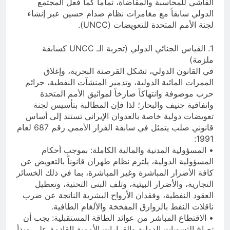
الفاشي للمحاسبة والمقاضاة، تماماً كما فعل المجتمع
الدولي سابقاً مع مغامرات نظام صدام حسين عبر إنشاء
لجنة الأمم المتحدة للتعويضات (UNCC).
1. القياس الجنائي الدولي (تجربة الـ UNCC كسابقة
ملزمة)
في القانون الدولي، تشكل القرصنة البحرية، وإغلاق
الممرات المائية الدولية، وتدمير المنشآت النفطية، جرائم
حرب موصوفة وانتهاكاً صارخاً لمواثيق الأمم المتحدة
واتفاقية جنيف والبحار؛ لذا فإن المطالبة بتأسيس لجنة
تعويضات دولية خاصة بالعدوان الإيراني تستند إلى أساس
قانوني صلب يتمثل في سابقة القرار الأممي رقم 687 لعام
1991:
• المسؤولية المدنية والمالية الكاملة: بموجب أحكام
المسؤولية الدولية، يلتزم نظام طهران قانوناً بالتعويض عن
كافة الأضرار المباشرة وغير المباشرة، بما في ذلك الخسائر
التجارية، والأضرار البيئية، وتلف البنى التحتية، وتعطيل
العقود النفطية، وفقدان الأرواح البشرية الناتجة عن ضرب
ناقلات النفط بالزوارق المفخخة والألغام الطافية.
• الاقتطاع المباشر من عوائد الطاقة المستقبلية: يجب أن
تصاغ التسويات الدولية والقرارات الأممية القادمة على مبدأ