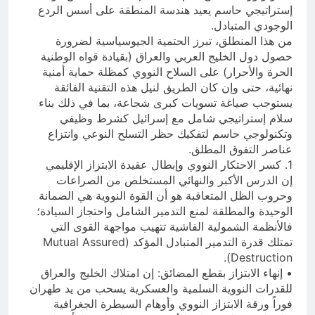
إستراتيجي حاسم يعيد هندسة المنطقة على أسس الردع
الوجودي المتبادل.
من هذا المنطلق، تبرز الحتمية الجيوسياسية لضرورة
حصول دول الخليج العربي والعراق (بقيادة قواه الوطنية
الحرة والأحرار) على السلاح النووي كمظلة حماية أمنية
نهائية، حتى وإن كان الطريق لنيل هذه التقنية الفائقة
يستوجب صياغة تسويات كبرى شجاعة، بما في ذلك بناء
سلام إستراتيجي شامل مع إسرائيل كشرط وظيفي
وتكنولوجي حاسم لتفكيك حظر التسلح النوعي وانتزاع
عناصر التفوق المطلق.
1. كسر الاحتكار النووي وإبطال عقيدة الابتزاز الإقليمي
إن الدرس الأكبر والنهائي المستخلص من الصراعات
وحروب الظل المتعاقبة هو أن القوة النووية هي الضمانة
الوحيدة والمطلقة لمنع التدمير الشامل واحتجاز السيادة؛
فالأنظمة الشمولية الفاشية تتهيب مواجهة القوى التي
تمتلك قدرة التدمير المتبادل المؤكد (Mutual Assured
Destruction).
• إنهاء الابتزاز بقطع المضائق: إن امتلاك الخليج والعراق
للقدرات النووية السلمية والعسكرية يسحب من يد طهران
فوراً ورقة الابتزاز النووي وأوهام السيطرة الجغرافية