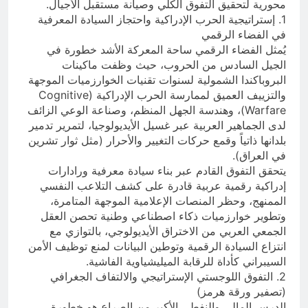
محورية لتحقيق التفوق الكلي وصيانة مستقبل الأجيال.
1. إستراتيجية الحرب الإدراكية واحتجاز السيادة المعرفية
في الفضاء الرقمي
يُمثل الفضاء الرقمي ساحة المعركة الأشد خطورة في
الجيل السادس من الحروب، حيث وظفت ماكينات
البروباكندا الشمولية لسنوات تقنيات الخوارزميات الموجهة
والتزييف العميق لممارسة الحرب الإدراكية (Cognitive
Warfare)، وهندسة الجهل المنظم، وصناعة الوعي الزائف
لدى الجماهير العربية عبر غسيل الأيديولوجيا، لتمرير تدمير
بلدانها ذاتياً وقمع حركات التغيير والأحرار (مثل ثوار تشرين
في العراق).
يتحقق التفوق القادم عبر بناء سيادة معرفية ورادارات
إدراكية رقمية عربية قادرة على كشف التلاعب النفسي
الممنهج، وحظر المنصات الإعلامية الموجهة المتامرة،
وتطوير خوارزميات ذكاء اصطناعي وطنية تحصن العقل
الجمعي العربي من الاختراق الأيديولوجي، بالتوازي مع
انتزاع السيادة الرقمية وتوطين البيانات لمنع توظيف الأمن
السيبراني كأداة للرقابة الميليشياوية الفاشية.
2. التفوق اللوجستي الإستراتيجي والالتفاف الجغرافي
(تصفير ورقة هرمز)
الدرس المالي والنفطي الأكبر من الصراع هو خطورة