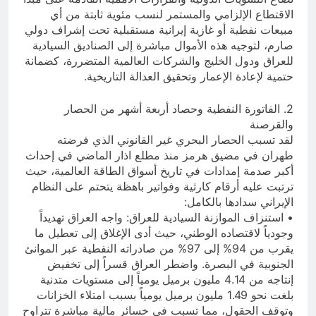
الاقتطاع الإلزامي والمستمر لنسب مئوية ثابتة من أي
مبيعات نفطية أو غازية إيرانية مستقبلية تحت إشراف دولي
صارم، لتوجيه هذه الأموال مباشرة إلى الصناديق السيادية
للعراق ودول الخليج والشركات العالمية المتضررة، كضمانة
حتمية لإعادة الإعمار وتحقيق العدالة التاريخية.
2. الفاتورة النفطية وحصاد أربعة أشهر من الحصار
والقرصنة
لقد تسبب الحصار البحري غير القانوني الذي فرضته
طهران في مضيق هرمز منذ مطلع اذار الماضي في إحداث
أكبر صدمة إمدادات في تاريخ أسواق الطاقة العالمية، حيث
ترتبت عليه أرقام كارثية وفواتير باهظة يتحتم على النظام
الإيراني سدادها بالكامل:
• استنزاف الموازنة السيادية للعراق: واجه العراق تهديداً
وجودياً لاقتصاده الوطني، حيث أدى الإغلاق إلى تعطيل ما
يقرب من 94% إلى 97% من صادراته النفطية عبر الموانئ
الجنوبية في البصرة. واضطر العراق قسراً إلى تخفيض
إنتاجه من 4.14 مليون برميل يومياً إلى مستويات متدنية
بلغت نحو 1.49 مليون برميل يومياً بسبب امتلاء الخزانات
وتوقف الحقول، مما تسبب في خسائر مالية مباشرة تتراوح