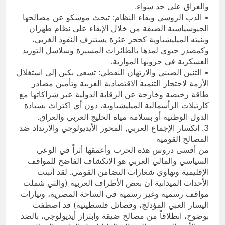
والعراق على حد سواء.
• الدب الروسي وبقاء النظام: تبحث موسكو عن مصالحها
الجيوسياسية الضيقة من خلال الإبقاء على نظام طهران
وبنيته الميليشياوية كحجر عثرة يستنزف النفوذ الغربي،
وكمصدر حيوي لمدها بالطائرات المسيرة وسلاسل التوريد
العسكرية في حروبها الموازية.
• التنين الصيني والارتهان النفطي: تسعى بكين إلى استغلال
الأزمة لاحتجاز التنمية الاقتصادية العربية وتأمين مصادر
طاقة رخيصة وخارجة عن الرقابة الدولية عبر شراكاتها مع
كارتيلات الرأسمالية الميليشياوية، دون أي اكتراث بسيادة
الدول الوطنية أو بسلامة مياه الخليج العربي والعراق.
3. انكسار الإجماع العربي, المحور الأيديولوجي والارتداد ضد
المصالح القومية
من أقسى دروس هذه الحرب وأعمقها أثراً في الوعي
السياسي والمالي العربي هو الانكشاف الفاضح للمواقف
الإقليمية وتهاوي شعارات التضامن القومي. لقد أثبتت
الأحداث الميدانية أن بعض الأطراف العربية (والتي شملت
مواقف رسمية وغير رسمية في الساحة المصرية، وتيارات
اليسار الغبي المؤدلج، وفصائل فلسطينية) قد اصطفت
بوضوح، انطلاقاً من مصالح ضيقة وابتزاز أيديولوجي، بالضد