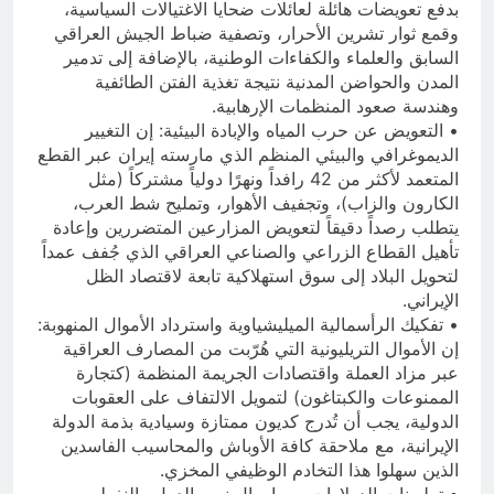
بدفع تعويضات هائلة لعائلات ضحايا الاغتيالات السياسية،
وقمع ثوار تشرين الأحرار، وتصفية ضباط الجيش العراقي
السابق والعلماء والكفاءات الوطنية، بالإضافة إلى تدمير
المدن والحواضن المدنية نتيجة تغذية الفتن الطائفية
وهندسة صعود المنظمات الإرهابية.
• التعويض عن حرب المياه والإبادة البيئية: إن التغيير
الديموغرافي والبيئي المنظم الذي مارسته إيران عبر القطع
المتعمد لأكثر من 42 رافداً ونهرًا دولياً مشتركاً (مثل
الكارون والزاب)، وتجفيف الأهوار، وتمليح شط العرب،
يتطلب رصداً دقيقاً لتعويض المزارعين المتضررين وإعادة
تأهيل القطاع الزراعي والصناعي العراقي الذي جُفف عمداً
لتحويل البلاد إلى سوق استهلاكية تابعة لاقتصاد الظل
الإيراني.
• تفكيك الرأسمالية الميليشياوية واسترداد الأموال المنهوبة:
إن الأموال التريليونية التي هُرّبت من المصارف العراقية
عبر مزاد العملة واقتصادات الجريمة المنظمة (كتجارة
الممنوعات والكبتاغون) لتمويل الالتفاف على العقوبات
الدولية، يجب أن تُدرج كديون ممتازة وسيادية بذمة الدولة
الإيرانية، مع ملاحقة كافة الأوباش والمحاسيب الفاسدين
الذين سهلوا هذا التخادم الوظيفي المخزي.
• ترليونات الدولارات من اموال نهب الدول والنفط