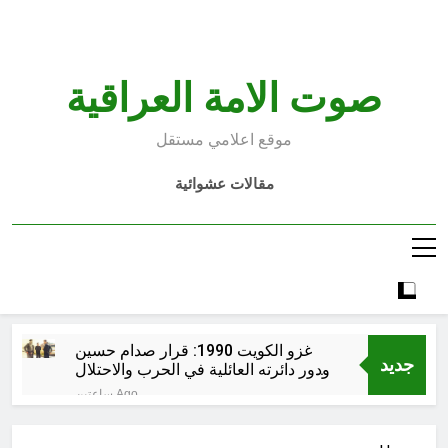
Ski
t
conten
صوت الامة العراقية
موقع اعلامي مستقل
مقالات عشوائية
غزو الكويت 1990: قرار صدام حسين
جديد
ودور دائرته العائلية في الحرب والاحتلال
وعمليات النهب
ساعتين Ago
السابع من آب يوم الشهيد الأشوري قيم
الشهادة عند الأشوريين ودور الشهيد في