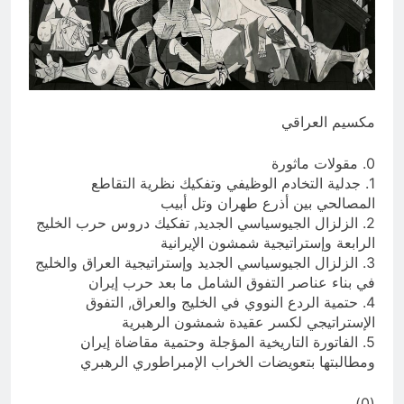
بالعراق (جر الشيعة..لحرب مع سوريا
10 ساعات Ago
الجولاني) و(قصف السعودية) و(استهداف
ماذا لو..تحليل حالة البنية الأسلامية
الامريكان..والتهديد باجتياح الكويت)
بأستبعاد العترة النبوية الطاهرة من
المشهد الأسلامي..!!
10 ساعات Ago
مكسيم العراقي
0. مقولات ماثورة
1. جدلية التخادم الوظيفي وتفكيك نظرية التقاطع
المصالحي بين أذرع طهران وتل أبيب
2. الزلزال الجيوسياسي الجديد, تفكيك دروس حرب الخليج
الرابعة وإستراتيجية شمشون الإيرانية
3. الزلزال الجيوسياسي الجديد وإستراتيجية العراق والخليج
في بناء عناصر التفوق الشامل ما بعد حرب إيران
4. حتمية الردع النووي في الخليج والعراق, التفوق
الإستراتيجي لكسر عقيدة شمشون الرهبرية
5. الفاتورة التاريخية المؤجلة وحتمية مقاضاة إيران
ومطالبتها بتعويضات الخراب الإمبراطوري الرهبري
(0)