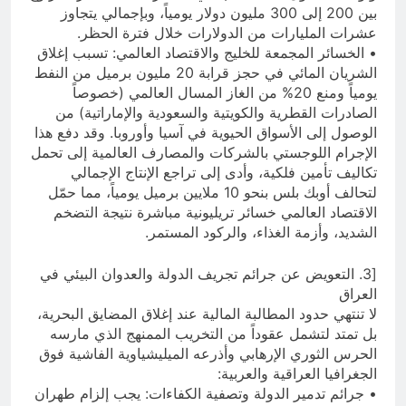
بين 200 إلى 300 مليون دولار يومياً، وبإجمالي يتجاوز
عشرات المليارات من الدولارات خلال فترة الحظر.
• الخسائر المجمعة للخليج والاقتصاد العالمي: تسبب إغلاق
الشريان المائي في حجز قرابة 20 مليون برميل من النفط
يومياً ومنع 20% من الغاز المسال العالمي (خصوصاً
الصادرات القطرية والكويتية والسعودية والإماراتية) من
الوصول إلى الأسواق الحيوية في آسيا وأوروبا. وقد دفع هذا
الإجرام اللوجستي بالشركات والمصارف العالمية إلى تحمل
تكاليف تأمين فلكية، وأدى إلى تراجع الإنتاج الإجمالي
لتحالف أوبك بلس بنحو 10 ملايين برميل يومياً، مما حمّل
الاقتصاد العالمي خسائر تريليونية مباشرة نتيجة التضخم
الشديد، وأزمة الغذاء، والركود المستمر.
[3. التعويض عن جرائم تجريف الدولة والعدوان البيئي في
العراق
لا تنتهي حدود المطالبة المالية عند إغلاق المضايق البحرية،
بل تمتد لتشمل عقوداً من التخريب الممنهج الذي مارسه
الحرس الثوري الإرهابي وأذرعه الميليشياوية الفاشية فوق
الجغرافيا العراقية والعربية:
• جرائم تدمير الدولة وتصفية الكفاءات: يجب إلزام طهران