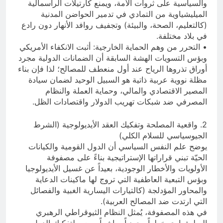
والسياسية على ثروات الأمة، ويمنع كارتيلات الرأسمالية
الميليشياوية من التمادي في تدمير الحواضن المدنية
(كالتعليم، الصحة، والبيئة) وتجفيف روافد الأنهار دون رادع
في بلاد مختلفة.
• التحرر من وهم الحماية الخارجية: أثبت الانكفاء الأمريكي
وبؤس التسويات الهشة السابقة أن الضمانات الدولية مجرد
أوراق تذروها الرياح عند أول منعطف للمصالح؛ لذا فإن بناء
مظلة نووية عربية ذاتية هو السبيل الوحيد لضمان سيادة
المصير الاقتصادي والمالي، وحماية العملة والنظام
المصرفي ضد شبكات تهريب الدولار واقتصادات الظل.
2. واقعية المصلحة وتفكيك العقد الأيديولوجية (الشرط
الجيوسياسي للسلام الكلي)
يوضح علم النفس السياسي أن الدول القومية والكيانات
الحيّة تبني قراراتها الإستراتيجية بناءً على مصفوفة
الأولويات والأخطار الوجودية، بعيداً عن غسيل الأيديولوجيا
وبؤس التبعية العاطفية التي تروج لها ماكينات الدعاية
والمحاور المؤدلجة (كالتيارات اليسارية الغبية والفصائل
التي ارتدت ضد المصالح العربية).
في هذه المصفوفة، يُمثل النظام الثيوقراطي الرهبري
الميليشياوي خطراً وجودياً مباشراً يسعى لتفكيك الدول