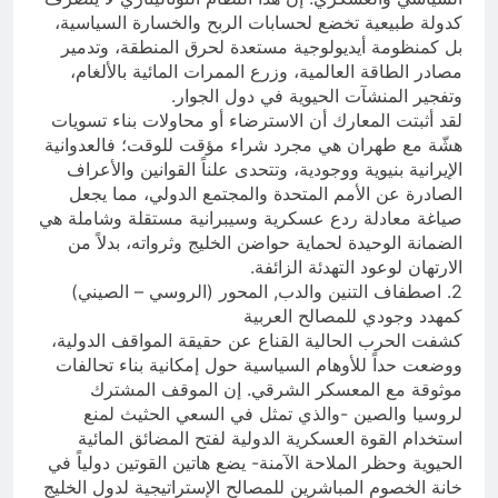
كدولة طبيعية تخضع لحسابات الربح والخسارة السياسية،
بل كمنظومة أيديولوجية مستعدة لحرق المنطقة، وتدمير
مصادر الطاقة العالمية، وزرع الممرات المائية بالألغام،
وتفجير المنشآت الحيوية في دول الجوار.
لقد أثبتت المعارك أن الاسترضاء أو محاولات بناء تسويات
هشّة مع طهران هي مجرد شراء مؤقت للوقت؛ فالعدوانية
الإيرانية بنيوية ووجودية، وتتحدى علناً القوانين والأعراف
الصادرة عن الأمم المتحدة والمجتمع الدولي، مما يجعل
صياغة معادلة ردع عسكرية وسيبرانية مستقلة وشاملة هي
الضمانة الوحيدة لحماية حواضن الخليج وثرواته، بدلاً من
الارتهان لوعود التهدئة الزائفة.
2. اصطفاف التنين والدب, المحور (الروسي – الصيني)
كمهدد وجودي للمصالح العربية
كشفت الحرب الحالية القناع عن حقيقة المواقف الدولية،
ووضعت حداً للأوهام السياسية حول إمكانية بناء تحالفات
موثوقة مع المعسكر الشرقي. إن الموقف المشترك
لروسيا والصين -والذي تمثل في السعي الحثيث لمنع
استخدام القوة العسكرية الدولية لفتح المضائق المائية
الحيوية وحظر الملاحة الآمنة- يضع هاتين القوتين دولياً في
خانة الخصوم المباشرين للمصالح الإستراتيجية لدول الخليج