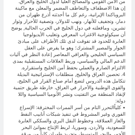
من الأمن القومي والمصالح العليا لدول الخليج والعراق.
إن هذا الاصطفاف والتعاطف المضمر والمعلن مع ماكينة
البروباكندا الإيرانية، رغم كل ما أحدثته أذرع طهران من
دمار، وتجفيف للأنهار، ونهب للدولار، وتصفية للأحرار وثوار
تشرين، ومافعلته في دول الخليج في الحرب الحالية, يوضح
أن سيكولوجية الاغتراب المعرفي وتغليب الأيديولوجيا
العابرة للحدود قد تفوقت لدى تلك الأطراف على مبادئ
الجوار والمصير المشترك؛ وهو ما يفرض على العقل
السياسي الخليجي والعراقي المعاصر إعادة النظر في آليات
الدعم المالي والسياسي، وربط العلاقات المستقبلية بمدى
الالتزام الصارم والعملي بحفظ أمن الخليج واستقراره.
4. تحصين العراق والخليج, منطلقات الإستراتيجية البديلة
تتكامل هذه الدروس لتضع أمام صناع القرار في الخليج،
والقوى الوطنية والأحرار في العراق، خارطة طريق حتمية
لإنقاذ المنطقة من التفتيت ونشر الأنوميا السياسية واللا
دولة:
• كلياًالتحرر التام من أسر الممرات المخترقة: الإسراع
الفوري وغير المشروط في تنفيذ شبكات أنابيب النفط
والغاز العملاقة، وخطوط النقل البري والسككي العابرة
للسعودية، والأردن، وسوريا، لربط الإنتاج بموانئ البحر
الأحمر والبحر المتوسط، وتجريد طهران كلياً من ورقة