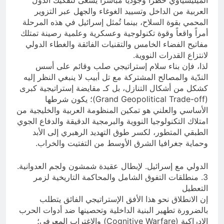
العربية من الداخل وتسييد الغوغاء والجهل عبر التزوير
المحمي بقوة السلاح، بينما تُمثل إسرائيل في هذه المرحلة
أمراً واقعاً وقوة تكنولوجية وعسكرية وعلمية رصينة تمتلك
مفاتيح الفضاء الخامس والتقنيات الفائقة والغطاء الدولي
لانتزاع القدرات النووية.
لذا، فإن بناء سلام إستراتيجي صلب وقائم على أسس
الندّية والمصالح المشتركة مع تل أبيب لا ينبغي النظر إليه
كشكل من أشكال التنازل، بل كـ مقايضة إستراتيجية كبرى
(Grand Geopolitical Trade-off)؛ يكون شرطها
الأساسي والعلني هو تمكين المنظومة العربية والخليجية من
امتلاك التكنولوجيا النووية والبرمجية الدقيقة والدفاع الجوي
الطبقي المتطور، لكسر طوق التهديد الرهبري إلى الأبد
وحماية جغرافيا الشرق الأوسط من التفتيت والخراب.
الدولي مع إسرائيل. لإبطال عقيدة شمشون ولجم العدوانية.
3. منطلقات التفوق الشامل والمحاكمة التاريخية لزمر
التعطيل
إن الانطلاق نحو هذا الأفق الإستراتيجي الفائق يتطلب
بالضرورة تطهير البنية الداخلية وتحصينها ضد أدوات الحرب
الإدراكية (Cognitive Warfare) والاغتراب المعرفي؛