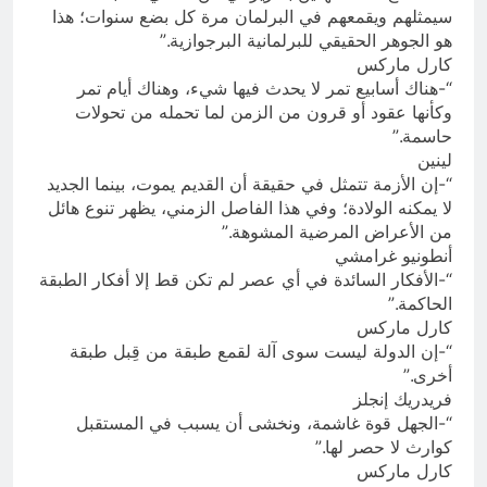
سيمثلهم ويقمعهم في البرلمان مرة كل بضع سنوات؛ هذا
هو الجوهر الحقيقي للبرلمانية البرجوازية.”
كارل ماركس
“-هناك أسابيع تمر لا يحدث فيها شيء، وهناك أيام تمر
وكأنها عقود أو قرون من الزمن لما تحمله من تحولات
حاسمة.”
لينين
“-إن الأزمة تتمثل في حقيقة أن القديم يموت، بينما الجديد
لا يمكنه الولادة؛ وفي هذا الفاصل الزمني، يظهر تنوع هائل
من الأعراض المرضية المشوهة.”
أنطونيو غرامشي
“-الأفكار السائدة في أي عصر لم تكن قط إلا أفكار الطبقة
الحاكمة.”
كارل ماركس
“-إن الدولة ليست سوى آلة لقمع طبقة من قِبل طبقة
أخرى.”
فريدريك إنجلز
“-الجهل قوة غاشمة، ونخشى أن يسبب في المستقبل
كوارث لا حصر لها.”
كارل ماركس