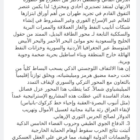
الارتهان لمنفذ تصديري أحادي ومخترق؛ لذا يكمن عنصر
التفوق القادم في تجريد طهران من أهم أوراق ابتزازها
للعالم عبر الإسراع الفوري وغير المشروط في إنشاء
شبكات أنابيب النفط والغاز العملاقة والممرات البرية
والسككية التابعة لـ محور الطاقة البديل، الممتد من حقول
الخليج والسعودية نحو موانئ البحر الأحمر والبحر الأبيض
المتوسط عبر الجغرافيا الأردنية والسورية وخزانات النفط
الهائلة خارج المنطقة وبناء اساطيل بحرية ضخمة وجوية
وبرية.
إن هذا الالتفاف اللوجستي الذكي يسحب البساط كلياً من
تحت رحمة مضيق هرمز وميليشياته، ويخلق توازناً إقليمياً
بالتعاون مع المحور التركي والسوري لإيقاف التمدد
الميليشياوي شمالاً. كما يتطلب هذا المحور عزل فصائل
بغداد الفاسدة التي عطلت هذه المشاريع الإستراتيجية عمداً
(مثل أنبوب البصرة-العقبة وإحياء خط كركوك-بانياس)
لإبقاء العراق رئة مالية مجانية لغسيل الأموال وتهريب
الدولار لصالح الحرس الثوري الإرهابي.
3. الدفاع الجوي الطبقي وحروب الفضاء الخامس الذكية
أثبتت نتائج الحرب سقوط أوهام الحماية الخارجية
والضمانات الدولية الهشة، مما فرض على العقل العسكري