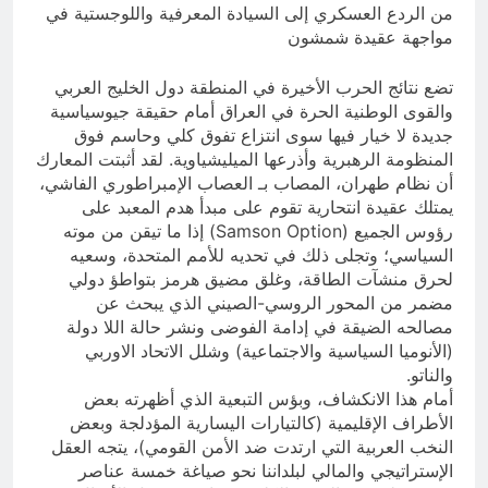
من الردع العسكري إلى السيادة المعرفية واللوجستية في
مواجهة عقيدة شمشون
تضع نتائج الحرب الأخيرة في المنطقة دول الخليج العربي
والقوى الوطنية الحرة في العراق أمام حقيقة جيوسياسية
جديدة لا خيار فيها سوى انتزاع تفوق كلي وحاسم فوق
المنظومة الرهبرية وأذرعها الميليشياوية. لقد أثبتت المعارك
أن نظام طهران، المصاب بـ العصاب الإمبراطوري الفاشي،
يمتلك عقيدة انتحارية تقوم على مبدأ هدم المعبد على
رؤوس الجميع (Samson Option) إذا ما تيقن من موته
السياسي؛ وتجلى ذلك في تحديه للأمم المتحدة، وسعيه
لحرق منشآت الطاقة، وغلق مضيق هرمز بتواطؤ دولي
مضمر من المحور الروسي-الصيني الذي يبحث عن
مصالحه الضيقة في إدامة الفوضى ونشر حالة اللا دولة
(الأنوميا السياسية والاجتماعية) وشلل الاتحاد الاوربي
والناتو.
أمام هذا الانكشاف، وبؤس التبعية الذي أظهرته بعض
الأطراف الإقليمية (كالتيارات اليسارية المؤدلجة وبعض
النخب العربية التي ارتدت ضد الأمن القومي)، يتجه العقل
الإستراتيجي والمالي لبلداننا نحو صياغة خمسة عناصر