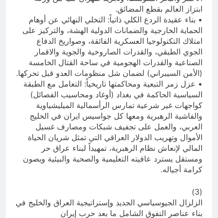
ابتزاز العالم بقطع المضائق.
• بناء عقيدة الردع الكلي ذاتياً: التخلي النهائي عن أوهام
الحماية الخارجية والضمانات الدولية الهشة، والتركيز على
امتلاك التكنولوجيا العسكرية الفائقة، وصواريخ الدفاع
الجوي الطبقي، والقدرات الصاروخية والجوية والاقمار
الصناعية والقدرات الهجومية في ساحة القتال الخامسة
(الأمن السيبراني) لضمان شل منظومات العدو قبل تحركها.
• عزل زمر التبعية ومحاكمتها تاريخياً: التعامل مع الطبقة
السياسية الحاكمة في بغداد (أوغاد ومحاسيب الفصائل)
كواجهات غير شرعية تمارس الرأسمالية الميليشياوية
والفاشية الرهبرية ومعها كل جواسيس ايران في الخليج
العربي، والعمل على تجفيف شبكات ومصارف غسيل
الأموال وتهريب الدولار العراقي التي تمثل شريان الحياة
المالي لإنعاش نظام الرهبرية، تمهيداً لبناء عراق حر
ومستقل يسترد عافيته التعليمية والصحية والبيئية ويصون
كرامة أجياله.
(3)
الزلزال الجيوسياسي الجديد وإستراتيجية العراق والخليج في
بناء عناصر التفوق الشامل ما بعد حرب إيران