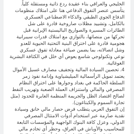
الخليجي والعراقي بناء عقيدة ردع ذاتية ومستقلة كلياً.
يتأسس عنصر التفوق الدفاعي هنا على امتلاك منظومات
الدفاع الجوي الطبقي والذكاء الاصطناعي العسكري
بالكامل، وتشييد مظلات صاروخية قادرة على شل
الطائرات المسيرة والصواريخ الباليستية الإيرانية قبل
تحركها من منصاتها، بالتوازي مع امتلاك قدرات سيبرانية
هجومية قادرة على اختراق البنية التحتية الحيوية للعدو
وشل اتصالاته، بما يضمن صياغة معادلة تفوق عسكري
نوعي وتكنولوجي شاسع يعوض أي خلل في الكثافة البشرية
الغوغائية.
4. تحصين السيادة المالية وتجفيف مصارف غسيل الأموال
يعتمد تمويل الرأسمالية الميليشياوية وإدامة نفوذ زمر
السلطة الحاكمة في بغداد وجوارها على اختراق النظام
المصرفي والمالي واستنزاف العملة الصعبة وتهريب النفط
لصالح اقتصاد الظل والجريمة المنظمة العابرة للحدود (مثل
تجارة السموم والكبتاغون).
إن التفوق العربي يتطلب فرض حصار مالي خانق وسيادة
نقدية صارمة عبر استخدام أدوات الامتثال المصرفي
الدولي، وعزل كافة البنوك الواجهية والمؤسسات التابعة
للمحاسيب والأوباش في العراق، وحظر أي تخادم مالي