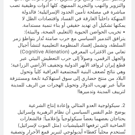
والتزوير والنهب والتجريد الممنهج، كلها أدوات وظيفية تصب
مباشرة في مصلحة تأمين الحدود الإسرائيلية؛ فالدولة
المنهكة داخلياً الغارقة في الفساد واقتصادات الظل لا
يمكنها تشكيل أي تهديد حقيقي أو بناء تنمية مستدامة.
• تخريب الحواضن الحيوية (التعليم، الصحة، والبيئة):
يترافق التدمير السياسي مع حرب صامتة تُدار بتواطؤ زمر
السلطة، وتشمل إفساد المنظومة التعليمية لتنشأ أجيال
تعاني من الاغتراب المعرفي (Cognitive Alienation)
والجهل الرقمي، وصولاً إلى حرب التعطيش البيئي عبر
قطع إيران لروافد الأنهر الدولية وتجفيف الأراضي الزراعية؛
وهي نتائج تُضعف البنية المجتمعية العراقية كلياً وتحول
البلاد من منتج حضاري إلى سوق استهلاكية تابعة ومستنزفة
مالياً عبر تهريب الدولار وتحويل الهجرات من الريف للمدينة
لترييف المدينة وتدميرها!
2. سيكولوجية العدو المثالي وإعادة إنتاج الشرعية
يوضح علم النفس السياسي أن نظام الرهبرية وإسرائيل
يحتاجان بعضهما بعضاً سيكولوجياً وإعلامياً؛ فالشعارات
الصاخبة التي ترفعها الميليشيات (مثل الموت لإسرائيل)
تُستخدم محلياً كغطاء أيديولوجي لتبرير قمع الأحرار وتصفية