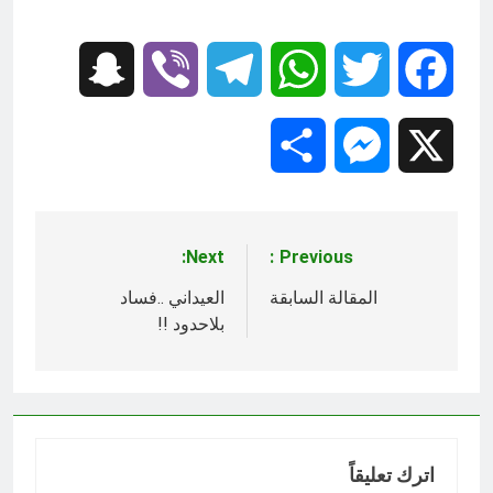
11 ساعة Ago
‏نحو ترميم البيت العراقي‏ … حوار في
الاصلاح الديني‏(الحلقة الاولى)‏
Snapchat
Viber
Telegram
WhatsApp
Twitter
Facebook
11 ساعة Ago
Share
Messenger
X
Next:
Previous:
تصفّح
المقالات
المقالة السابقة
العيداني ..فساد
بلاحدود !!
اترك تعليقاً