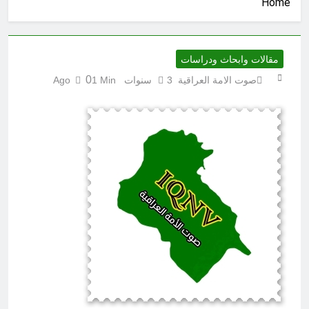
Home
والاذرع
4 ساعات Ago
كلمات قرآنية لها علاقة بمشاة أربعين
الحسين: تسقي، آثر (ح 11)
9 ساعات Ago
مقالات وابحاث ودراسات
مجلس حسيني (دواعي نصب مآتم
0
صوت الامة العراقية
3 سنوات Ago
1 Min
العزاء الحسيني)
9 ساعات Ago
المخطط بياني / اسس التعامل المنجز
لعقل الانسان ؟
11 ساعة Ago
عْاشُورْاءُالسَّنَةُ الثَّالِثةَ عشَرَة(٢٢)
[إِنتفاضةُ صفَر…تمرُّدٌ حُسَينيٌّ][ب]
11 ساعة Ago
المنبر بين قدسية الرسالة ومخاطر
التطفل
11 ساعة Ago
ماذا لو كان المدير اقوى من الوزير
؟
11 ساعة Ago
الظلم والظلام والمادة المظلمة