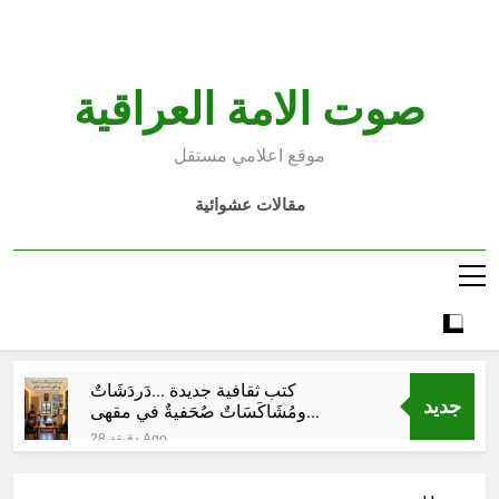
Ski
t
conten
صوت الامة العراقية
موقع اعلامي مستقل
مقالات عشوائية
كتب ثقافية جديدة …دَردَشَاتٌ
جديد
ومُشَاكَسَاتٌ صُحَفيةٌ في مقهى
الماسِنجرِ الثقافي
28 دقيقة Ago
من راسمالية الدولة الى راسمالية
المرجعيات والاحزاب والمليشيات