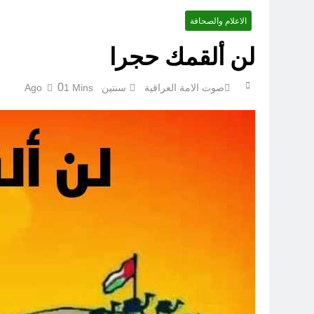
الاعلام والصحافة
لن ألقمك حجرا
0
صوت الامة العراقية
سنتين Ago
1 Mins
الكاتبان باقر الزبيدي ورياض سعد يحذران من الجولاني (ح 1) (وإذا كنت فيهم فأقمت لهم الصلاة فلتقم طائفة منهم معك وليأخذوا أٍسلحتهم)