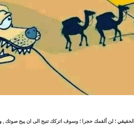
لحقيقي ؛ لن
ألقمك حجرا
؛ وسوف اتركك تنبح الى ان يبح صوتك , و