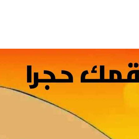
السابع من آب يوم الشهيد الأشوري قيم الشهادة عند الأشوريين ودور الشهيد في صناعة التاريخ
الأسوأ والأحسن في تأريخ العراق الحديث
من و
11 ساعة Ago
مجلس عزاء حسيني (البصيرة في القرآن الكريم وعند العباس عليه السلام)