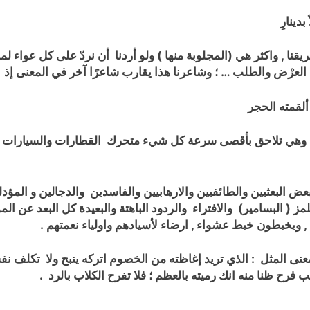
بدينارِ
يقنا , واكثر هي (المجلوبة منها )
ولو أردنا أن نردّ على كل عواء لما
العرْض والطلب … ؛ وشاعرنا هذا يقارب شاعرًا آخر في المعنى إذ ق
ألقمته الحجر
وهي تلاحق بأقصى سرعة كل شيء متحرك القطارات والسيارات والدر
 بعض البعثيين والطائفيين والارهابيين والفاسدين والدجالين و المؤ
لمز ( البسامير) والافتراء والردود الباهتة والبعيدة كل البعد عن ا
, ويخبطون خبط عشواء , ارضاء لأسيادهم واولياء نعمتهم .
نى المثل : الذي تريد إغاظته من الخصوم اتركه ينبح ولا تكلف نفس
ب فرح ظنا منه انك رميته بالعظم ؛ فلا تفرح الكلاب بالرد .