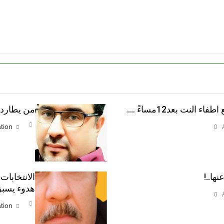
النت بعد12مساءً ….
من يطارد ا
tion
0
نها..!
الانتخابات
هدوء يسبق
0
tion