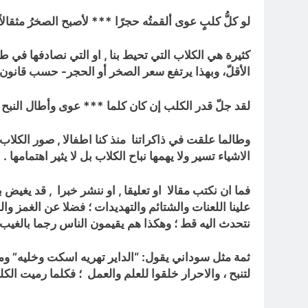
لو كلُّ كلبٍ عوى ألقمتُه حجرًا
***
لأصبح الصخرُ مثقالاً 
كثيرة هي الكلاب التي تحيط بنا , او التي نصادفها في طر
الأقلّ، وبهذا يرتفع سعر الصخر أو الحجر- حسب قانون 
لقد جلّ قدر الكلب إن كان كلما
***
عوى وأطال النبح 
وطالما علقت في ذاكراتنا منذ كنا اطفالا ,
صور الكلاب 
الاشياء تسير ولا يهمها نباح الكلاب بل لا يثير اهتمامها .
فما ان نكتب مقالا او تعليقا , او ننشر خبرا , قد يغيض
علينا اللعنات والشتائم والتهديدات ؛ فضلا عن الغمز وال
نتحدث اليه قط ؛ وهكذا هم يقيمون الناس رجما بالغيب 
ثمة مثل سوداني يقول: “الداير تهريه اسكت وخليه” ومع
لتنبح ، والاحرار خلقوا للعلم والعمل ؛ فكلما رميت الكل
…………………………………….