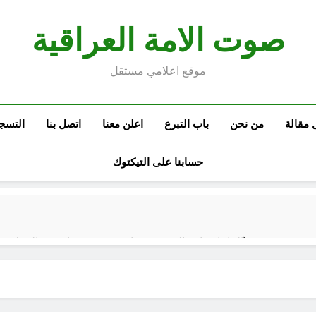
صوت الامة العراقية
موقع اعلامي مستقل
 مقالة
من نحن
باب التبرع
اعلن معنا
اتصل بنا
التسج
حسابنا على التيكتوك
الكاتبان باقر الزبيدي ورياض سعد يحذران من الجولاني (ح 2) (فاذا سجدوا فليكونوا من ورائكم)
اع الهوية الوطنية وجدلية بناء الدولة
من كان المست
ساعتين Ago
غزو الكويت 1990: قرار صدام حسين ودور دائرته العائلية في الحرب والاحتلال وعمليات النهب