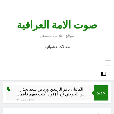
Ski
t
conten
صوت الامة العراقية
موقع اعلامي مستقل
مقالات عشوائية
الكاتبان باقر الزبيدي ورياض سعد يحذران
جديد
من الجولاني (ح 1) (وإذا كنت فيهم فأقمت
لهم الصلاة فلتقم طائفة منهم معك
45 دقيقة Ago
وليأخذوا أٍسلحتهم)
مجلس عزاء حسيني (البصيرة في
القرآن الكريم وعند العباس عليه