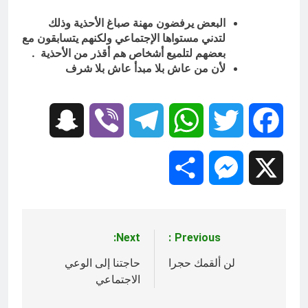
زينب واسطورة الخلود الشيعة
البعض يرفضون مهنة صباغ الأحذية وذلك
ساعة واحدة Ago
لتدني مستواها الإجتماعي ولكنهم يتسابقون مع
بعضهم لتلميع أشخاص هم أقذر من الأحذية .
لأن من عاش بلا مبدأ عاش بلا شرف
Snapchat
Viber
Telegram
WhatsApp
Twitter
Facebook
Share
Messenger
X
Next:
Previous:
تصفّح
المقالات
لن ألقمك حجرا
حاجتنا إلى الوعي
الاجتماعي