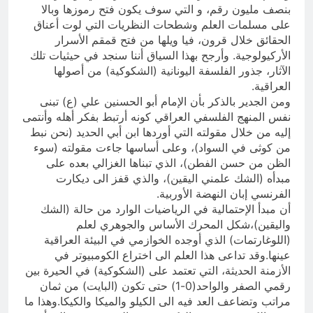
بنصف مليون رقم، و التي سوف يكون فتح رموزها وبالا
على مسلمات العلم وشطحات النظريات التي لوت أعناق
الحقائق خلال قرون، فيا ويلها من فتح قمقم الأسرار
الأركيولوجية. وأرجح بهذا السياق أننا سنجد في حيثيات تلك
الآثار، جذور الفلسفة اليونانية (الشكوكية) من أصولها
العراقية.
ومن الجدير بالذكر بأن الإمام أبو الحسنين علي (ع) تبنى
نفس المنهج الفلسفي العراقي كونه أرتبط بفكر أهله وأنتمى
إليه من خلال مقولته التي أوردها ابن أبي الحديد (نحن نبط
من كوثى في السواد)، وعلى أساسها جاءت مقولته (سوء
الظن من حسن الفطن)، الذي تبناها الغزالي بعده على
مبدأه (الشك علمني اليقين)، والذي قفز الى ديكارت
الفرنسي إبان النهضة الأوربية.
أن مبدأ الإحتمالية في الرياضيات الوارد من حالة (الشك
واليقين)،شكل المحرك الأساس والجوهري لعلم
(اللوغارتمات) الذي أوجده الخوازمي في البيئة العراقية
عينها.وقد تداعى هذا العلم الى اختراع الكومبيوتر في
الأزمنة الحديثة، التي تعتمد على (الشكوكية) في الحيرة بين
رقمي الصفر والواحد(0-1) حتى تكون (البايت) من ثمان
مراتب وتضاعف العد فيه الى الكيلو والميكا والكيكا.وهذا ما