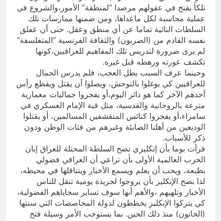
تلكأ يفتح في عقولهم مرصدا “لمنطقة” الأمور،والشروع في
عملية محاسبة لكل ماعداها، ومن ضمنها ممارسات تلك
السلطات النائية تماما عن أي منطق وعقل. حتى أن عفلق
نفسه القادم من (الصربون) والثقافة الفرنسية “المتفلسفة”
لم يرى ضرورة لتدريس تلك المفاهيم للعراقيين،كونها
تكشف عورته ورهطه قبل غيره.
وحينما عرف السبب بطل العجب، فلم يدرس الجمال
للعراقيين كي يوغلوا بالتوحش، ويصلوا أن يقتل ويقطع رأس
أحدهم الآخر كما هو دائر اليوم،أو يفجروا جماليات معمارية
مترعة بالروحانية والقدسية، مثل قبة الإمام العسكري في
سامراء،أو يفجروا كنائس المتقشفين المسالمين، أو يقتلوا
الوديعين من أهلنا الصابئة وغيرهم من فئات الوطن ودون
ذكر للأسباب.
قرأت يوما بأن إنكليزي نصح السلطة المحتلة للعراق إبان
الحرب العالمية الأولى بأن تراعي أن العراقي فضولي
بطبعه، ويحب أن يعلم ويسمع الأخبار ويتناقلها في محيطه،
لذا نصح الإنكليز بأن يروجوا لجريدة يومية تنقل للناس
الأخبار وتلهيهم ،والأهم أنها سوف تساير سجاياهم الفضولية،
كي يتركوا الإنكليز يخططون لدولة المحاصصات التي سنتها
(الخاتون) منذ ذلك الحين. بما يستوجب الأمر وسيلة فتح