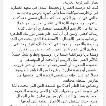
نطاق المركزية الغربية.
كنت قد درست العمارة وتخطيط المدن في معهد العمارة
في بوخارست،وكانت مفاجأتي كبيرة بدرس وجدت به
ظالتي في تفسير الكثير مما كنت أسأل نفسي عنه.كنت
أستغرب من جذوة اللذة التي تنتابني بعد أن أنجز عملا
إبداعيا ما، كالرسم أوالتصميم المعماري أو حتى كتابة
رسالة لأهلي. وتبين لي أن ثمة علم يسبر غور تلك الظاهرة
الوجدانية يدعى (الجمال – الأستطيقا) الذي يبحث في اللذة
والقيمة والتعجب والجودة في الحبكة الإبداعية، وكذا في
المبادئ التي يقوم عليها الفن ، كما أنه يدرس أفكارنا
ومشاعرنا ومواقفنا حينما نرى ونسمع ونطالع شيئًا جميلاً
،كالأثر الفني، مثل الرسم أو النحت أو الموسيقى أو
القصيدة الشعرية أو المسرحية أو الفيلم، أو حتى غروب
الشمس أو زهرة نظيرة أو غيرها من الظواهر الطبيعية.
فضلاً عن ذلك، فإنه يستقصي الخبرة التي اكتسبها من
يمارس أنشطة مختلفة.
ويتطابق هذا العلم أحيانًا مع فلسفة الفن التي تبحث دائمًا
في طبيعة الفن ومجريات الإبداع الفني وطبيعة التجربة
الجمالية ومبادئ النقد. لكن ميادين تطبيق علم الجمال
أوسع، حيث تشتمل على الأعمال الفنية التي أبدعها