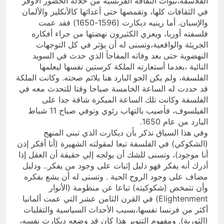
الفلاسفة،تبوأت الثقافة الفرنسية من خلاله الحضور الأوفر
في الثقافات كلها، وتقمصها حتى أعدائها كالأنكليز والألمان
والإسبان. أما رينيه ديكارت (1596-1650) فقد عمت
فلسفته أوربا، ويعزي الكثيرون نهضتها من جراء أفكاره
الجريئة والواقعية،وتسنى له أن يؤثر في كل التوجهات
النهضوية حتى بعد وفاته المفاجأ الذي حدث في السويد
النائية ،بعدما أستعارته الملكة كرستين نفسها ليعلمها
الفلسفة، ولم يكن الجو البارد هنا يلائم صحته. وكانت الملكة
قد حددت له الساعة الخامسة صباحا وقتا للتحدث معه في
الفلسفة وكانت تلك الساعة المبكرة شاقة جدا على
الفيلسوف، فأصيب بالتهاب رئوي وتوفي صباح 11 شباط
البارد من عام 1650.
وفي هذا السياق نذكر بأن ديكارت الذي تبنى المنهج
(الشكوكي) في الفلسفة تبعا لمقولته الشهيرة (أنا أفكر إذن
أنا موجود)، وتسنى للشك أن يولجه إلي حقيقة أن العقل إذا
أدرك أنه يفكر فهو دليل إثبات على وجود من يفكر.. ودليل
مضاف على وجود الروح الحية . وتسنى له أن يشع بفكره
وأن تتمخض (شكوكيته) تباعا عن منظومة (الأنوار
Elightenment) في القرن الثامن عشر التي عمت ألمانيا
أكثر من فرنسا نفسها،بسبب الأحداث السياسية والتقلبات
(الثورية). ومفهوم التنوير هذا كان قد وضعه ديكارت نفسه،