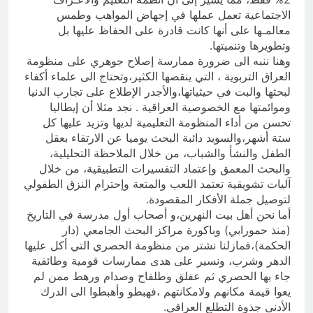
الاجتماعية تعمل عملها في إجهاض المواهب وطمس
معالمـها على أنها كانت قادرة على الحفاظ عليها بل
وتطويرها وتنميتها.
وهنا ننبه الى ضرورة ممارسة إصلاح جوهري على منظومة
العراق التربوية ، التي ينقصها الكثير،وتحتاج الى علماء أكفاء
لبحثها والبت في حيثياتها،والأجدر الإطلاع على تجارب الدنيا
وموائمتها مع الخصوصية العراقية . نجد مثلا أن إيطاليا
تحسن من أداء المنظومة التعليمية لديها وتزيد عليها كل
ستة أشهر،والسويد دائبة البحث يوميا عن الارتقاء بعقل
الطفل والنشأ والشباب، من خلال الملاحظة التحليلية،
والبحث المعمق وإعتماد التفسيرات التطبيقية، من خلال
آليات تشويقية تعتمد اللعب والمتعة وإحترام النزق الطفولي
لتوصيل جملة الأفكار المقصودة.
أما نحن أهل بيت النهرين،و أصحاب أول مدرسة في التاريخ
(منذ حمورابي) وباكورة مراكز البحث الجامعي (دار
الحكمة)،فمازلنا نشتر من منظومة الحصري التي أكل عليها
الدهر وشرب، ونسير على هدى ممارسات قومية وطائفية
جاء بها الحصري ثم عفلق وطلفاح وصدام ورهط ممن لم
يعوا قيمة مكانهم ولامكانتهم ،فهبطو وأهبطوا الى الدرك
الأدنى جذوة التطلع العراقي.