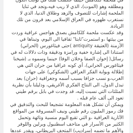
ومطلقه وهو (الموت)، الذي لا ريب فيه،ونجد في ثنايا
الملحمة إشارات للتصوف والزهد وطلاق الدنيا، الذي لا
نستغرب ظهوره في العراق الإسلامي بعد قرون من تلك
الريادة.
وقد عكست ملحمة كلكامش بصدق هواجس عراقية وردت
من بيئتها ،و استمرت”ثابتا” ثقافيا الى اليوم، وتبناها في
الأزمنة (العتيقة antiquity )حتى فيثاغورس (الحراني)
استنادا الى إشارة خفية ورامزة ودقيقة وذات دلالات له في
رسائل( إخوان الصفا وخلان الوفا) حينما وسموه بـ (شيخنا
فيثاغورس الحراني)، أي كونه عراقيا من حران التي هي
إطلالة وبوابة الفكر العراقي (الشكوكي) على جهات
الغرب،و نسب جزافا بسبب أسمه وجغرافية (حران) بعد
تبدل الدول، الى النتاج الفكري الأغريقي، ودليلنا بأن نظرية
المثلثات التي نسبت إليه، قد وجدت في بابل برقم طيني
تعود الى ألف عام قبله .
ويمكن أن تشكل هذه المعلومة تشجيعا للبحث والتدقيق في
فك رموز المليون رقم طيني ونيف المسروقة من المواقع
الآثارية العراقية ،و التي تقبع اليوم منسية وتائهة وتحمل
الكثير من الأسرار في متاحف اسطنبول وبرلين واللوفر
والأهم ما تضمه (سراديب) المتحف البريطاني، ويقدر عددها