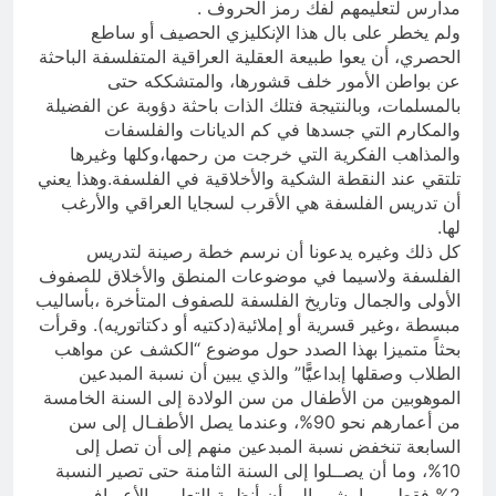
مدارس لتعليمهم لفك رمز الحروف .
ولم يخطر على بال هذا الإنكليزي الحصيف أو ساطع
الحصري، أن يعوا طبيعة العقلية العراقية المتفلسفة الباحثة
عن بواطن الأمور خلف قشورها، والمتشككه حتى
بالمسلمات، وبالنتيجة فتلك الذات باحثة دؤوبة عن الفضيلة
والمكارم التي جسدها في كم الديانات والفلسفات
والمذاهب الفكرية التي خرجت من رحمها،وكلها وغيرها
تلتقي عند النقطة الشكية والأخلاقية في الفلسفة.وهذا يعني
أن تدريس الفلسفة هي الأقرب لسجايا العراقي والأرغب
لها.
كل ذلك وغيره يدعونا أن نرسم خطة رصينة لتدريس
الفلسفة ولاسيما في موضوعات المنطق والأخلاق للصفوف
الأولى والجمال وتاريخ الفلسفة للصفوف المتأخرة ،بأساليب
مبسطة ،وغير قسرية أو إملائية(دكتيه أو دكتاتوريه). وقرأت
بحثاً متميزا بهذا الصدد حول موضوع “الكشف عن مواهب
الطلاب وصقلها إبداعيًًّا” والذي يبين أن نسبة المبدعين
الموهوبين من الأطفال من سن الولادة إلى السنة الخامسة
من أعمارهم نحو 90%، وعندما يصل الأطفـال إلى سن
السابعة تنخفض نسبة المبدعين منهم إلى أن تصل إلى
10%، وما أن يصــلوا إلى السنة الثامنة حتى تصير النسبة
2% فقط، مما يشير إلى أن أنظمة التعليم والأعـراف