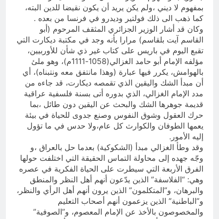
بمفهوم لا ديني ،ولم يكن يريد أن يكون نقيضا للدين البته،
كما ذهب الى ذلك فولتير وديدرو في فرنسا من بعده .
وكان قد أشار الوزير الجزائري المثقف المرحوم (أبو
القاسم آيت بلقاسم) مرارا بأنه وجد في مكتبة ديكارت التي
تقبع اليوم في باريس على كتاب غير ذي شأن للأوربيين،
مؤلفه الإمام أبو حامد الغزالي(1058-1111م)، وهو ملئ
بالهوامش، يكرر فيها عبارة (وهذا مانتفق معه ونتبناه)، أي
أن مبدأ الشك واليقين الذي تقمصه ديكارت، قد جاءه من
مدد الإمام الغزالي، الذي بدوره أتى بسنة فلسفية عراقية
قديمة جوهرها الشك والبحث عن اليقين دون طائل ،بما
حرك العقول وشوق النفوس وصنع جدوى للحياة في بيئة
يعمها الطوفان والكوارث كل عام،ولا حدس في ما تؤول
إليه الأمور.
وقد وطأ الغزالي مبدأ (الشكوكية) بعدما حل بالعراق ،و
وجّه جهده إلى محاولة التماس الحقيقة التي اختلفت حولها
الفرق الأربعة التي سيطرت على الحياة الفكرية في عصره
وهي: “الفلاسفة” الذين يدّعون أنهم أهل النظر والمنطق
والبرهان، و”المتكلمون” الذين يرون أنهم أهل الرأي والنظر،
و”الباطنية” الذين يزعمون أنهم أصحاب التعليم
والمخصوصون بالأخذ عن الإمام المعصوم، و”الصوفية”