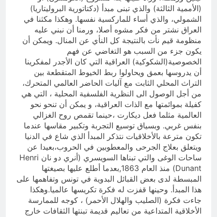
(الأممية الثالثة) والذي تبنى مبدأ (دكتاتورية البروليتاريا)
الشمولي، والذي أساء للماركسية نفسها. وهكذا مكثنا في
العراق نشتر من فكر مشوه أصلا، ورمنا أن نبني عليه
منظومة قيم نأت بالنتيجة كل النأي عن المنال. ويمكن أن
يكون جزء من السبب هو التغاضي عن فهم
الخصوصية(الشكوكية) العراقية التي كان الأجدر لمفكرينا
أن يدروسها بعمق ويحاولوا ربط الخيوط المتقطعة بين
التراث المحلي الثابت مع آليات الحاضر العالمي المتحرك،
من أجل الوصول الى النظرية الفلسفية المحلية ، التي هي
كفيلة بموائمتها مع الذات العراقية، و يمكن أن تنحو نحو
العالمية مثلما فعل ديكارت ،حينما تقمص روح الغزالي
بنفس غربي. وبسياق توسيع التجربة وتكبير مقاسها عندما
تكون مترعة بالأخلاقيات نتذكر المبدأ الذي شاع في الدنيا
ويتعلق بعلاج الجرحى والمعطوبين في الحروب،بعيدا عن
ساحات الوغى والتي تبناها السويسري (أنري دو نان Henri
Dunant) منذ العام 1863,بعدما أطلع عليها بصيغتها
المبسطة لدى بعض القبائل البدوية في تونس وتفاهمها على
هذا المبدأ. وحينها قفزت له فكرة تكريسها عالميا.وهكذا
جاءت فكرة (الصليب والهلال الأحمر) ، كوجه للممارسة
الأخلاقية المتداعية من تعاليم قديمة تبنتها الثقافات خارج