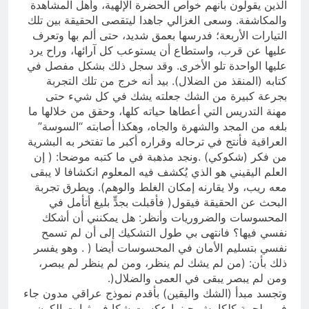
الذين يقولون بأنهم خواص الحضرة الإلهية، وأهل المشاهدة
والمكاشفة. وسعى الغزالي جاهدا ليتقصى الحقيقة بين تلك
التيارات الأربعة؛ فدرسها بعمق شديد، حتى ألم بها وتعرف
عليها عن قرب، واستطاع أن يستوعب كل آرائها، وراح يرد
عليها الواحدة تلو الأخرى. وقد سجل ذلك بشكل مفصل في
كتابه (المنقذ من الضلال). بيد أنه خرج من تلك التجربة
بجرعة كبيرة من الشك جعلته يشك في كل شيء حتى
مهنة التدريس التي أعطاها حياته كلها، وحقق من خلالها ما
بلغه من المجد والشهرة والجاه، وهكذا أصابته “السوسة”
العراقية فأنتج في ترحاله وقراره أكبر ما تفتخر به البشرية
من فكر (شكوكي) .ونجد مذهبة في ما كتبه موضحا: ( إن
العلم اليقيني هو الذي يُكشف فيه المعلوم انكشافا لا يبقى
معه ريب، ولا يقارنه إمكان الغلط والوهم). ويطرق تجربة
البحث عن الحقيقة فيقول( فأقبلت بجدٍّ بليغ أتأمل في
المحسوسات والضروريات وأنظر: هل يمكنني أن أشكك
نفسي فيها؟ فانتهى بي طول التشكيك إلى أن لم تسمح
نفسي بتسليم الأمان في المحسوسات أيضا ( . وهو يفسر
ذلك بأن: (من لم يشك لم ينظر، ومن لم ينظر لم يبصر،
ومن لم يبصر يبقى في العمى والضلال(.
وتجسد مبدأ (الشك واليقين) بأقدم نموذج عراقي مدون جاء
في ملحمة كلكامش حينما عكست شكا في ثوابت الكون