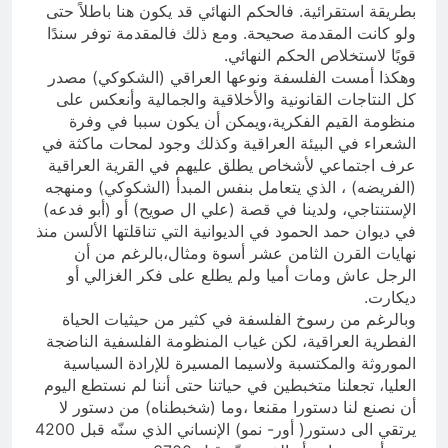
بطريقة استقرائية. فالحكم النهائي قد يكون هنا باطلاً حتى
ولو كانت المقدمة صحيحة. ومع ذلك فالمقدمة توفر سندًا
قويًا لاستخلاص الحكم النهائي.
وهكذا أمست الفلسفة ونوعها العراقي (الشكوكي) مصدر
كل النتاجات القانونية والأخلاقية والجمالية وأنعكس على
منظومة القيم الفكرية،ويمكن أن يكون سببا في وفرة
الشعراء في البيئة العراقية وكذلك وجود لمحات ماكثة في
عرف اجتماعي لأشخاص يطلق عليهم في القرية العراقية
(الفريضه) ، الذي يتعامل بنفس المبدأ (الشكوكي) ومنهجه
الإستنتاجي، ولدينا في قصة (علي ال صويح) أو (أبو فدعه)
في ديوان حمد الحمود في الديوانية التي تناقلتها الألسن منذ
نهايات القرن الثامن عشر أسوة ومثال،بالرغم من أن
الرجل عاش ومات أميا ولم يطلع على فكر الغزالي أو
ديكارت.
وبالرغم من رسوخ الفلسفة في كثير من حيثيات الحياة
الفطرية العراقية، لكن غياب المنظومة الفلسفية الناضجة
الموروثة والمكتسبة ولاسيما المسيرة للإرادة السياسية
العليا، تجعلنا متخبطين في حياتنا حتى أننا لم نستطع اليوم
أن نصنع لنا دستورا مقنعا ،وما (شخبطناه) من دستور لا
يرتقي الى دستور( أور- نمو) الإنساني الذي سنّه قبل 4200