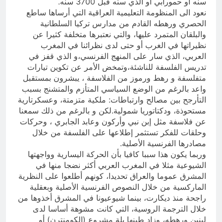
سنه أو حمورابي أو الذي سنّه قبل 3700 سنه.
نعود الى المنظومة التعليمية العراقية التي أرساها ساطع
الحصري ورهطه القادم من مدارس تركيا السلطانية
والبلقان المتمرد عليها، والتي نعتبرها متخلفة كثيرا عن
نظيراتها في الغرب أو حتى لدى نظرائنا في المغرب
العربي، الذي سار على المنهج الفرنسي،و الذي قفز في
تدريس الفلسفة للناشئة،وتمخض الأمر عن تكوين تيارات
متفلسفة و رهط ورموز من الفلاسفة ، يبشرون بمستقبل
واعد بالرغم من الوضع السياسي المتأزم والمتشنج بسبب
التأرجح بين مصالح وارتباطات: ملكية متزمتة، وعسكرتارية
مستحوذة، ودكتاتوريا شمولية.لكن و بالرغم من ذلك سمعنا
عن فلاسفة مثل إبن نبي وأركون وعابد الجابري ، وحركات
وحلقات للفكر تستثمر إطلاعها على الفلسفة من خلال
مصادرها الفرنسية الأصلية.
وربما يكون هذا سببا كافيا بأن الحركة اليسارية وواجهتها
الشيوعية مثلا في المغرب العربي أكثر نضجا منها في
المشرق عموما والعراق تحديدا، كونهم أطلعوا على النظرية
الماركسية من خلال النصوص الفرنسية الأصلية وبعقلية
راجحة منذ ديكارت، بينما شيوعيونا في المشرق أخذوها من
خلال الترجمة الروسية، التي كانت مشوهة أساسا لدى
لينين ورهطه، وزاد طينها بلة مشروع (الكومنترن) أو