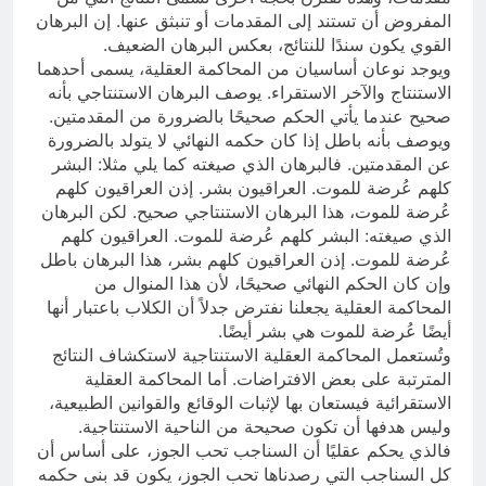
المفروض أن تستند إلى المقدمات أو تنبثق عنها. إن البرهان
القوي يكون سندًا للنتائج، بعكس البرهان الضعيف.
ويوجد نوعان أساسيان من المحاكمة العقلية، يسمى أحدهما
الاستنتاج والآخر الاستقراء. يوصف البرهان الاستنتاجي بأنه
صحيح عندما يأتي الحكم صحيحًا بالضرورة من المقدمتين.
ويوصف بأنه باطل إذا كان حكمه النهائي لا يتولد بالضرورة
عن المقدمتين. فالبرهان الذي صيغته كما يلي مثلا: البشر
كلهم عُرضة للموت. العراقيون بشر. إذن العراقيون كلهم
عُرضة للموت، هذا البرهان الاستنتاجي صحيح. لكن البرهان
الذي صيغته: البشر كلهم عُرضة للموت. العراقيون كلهم
عُرضة للموت. إذن العراقيون كلهم بشر، هذا البرهان باطل
وإن كان الحكم النهائي صحيحًا، لأن هذا المنوال من
المحاكمة العقلية يجعلنا نفترض جدلاً أن الكلاب باعتبار أنها
أيضًا عُرضة للموت هي بشر أيضًا.
وتُستعمل المحاكمة العقلية الاستنتاجية لاستكشاف النتائج
المترتبة على بعض الافتراضات. أما المحاكمة العقلية
الاستقرائية فيستعان بها لإثبات الوقائع والقوانين الطبيعية،
وليس هدفها أن تكون صحيحة من الناحية الاستنتاجية.
فالذي يحكم عقليًا أن السناجب تحب الجوز، على أساس أن
كل السناجب التي رصدناها تحب الجوز، يكون قد بنى حكمه