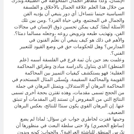
الإنسان، وكذا مظاهر الجمال الملحوظة في الطبيعة.وندرك
من خلال هذا العلم علاقة الجمال بالأخلاق و الفلسفة
السياسية حينما نتساءل: أي دور ينبغي أن يؤديه الفن
والجمال في المجتمع، وفي حياة الفرد؟ .ومن بين تلك
الأسئلة أيضًا: كيف يمكن تحسين ذوق الإنسان في مجالات
الفن، وتهذيب طبعه وترويض روعه ،وجعله مسالما دمثا؟.
والأهم في ذلك هو كيف ينبغي أن نعلّم الفنون في
المدارس؟ وهل للحكومات حق في وضع القيود للتعبير
الفني؟.
وعلمت بعد حين بأن ثمة فرع في الفلسفة أسمه (علم
المنطق) الذي يتناول بالدراسة مبادئ وطرائق المحاكمة
العقلية؛ فهو يستكشف كيفيات التمييز بين المحاكمة
القويمة والمحاكمة السقيمة. ويُسمَّى المثال المستخدم في
المحاكمة البرهان أو الاستدلال. ويتمثل البرهان في جملة
من الحجج تسمى مقدمات، وهذه تقترن بحجة أخرى تسمى
النتائج التي من المفروض أن تستند إلى المقدمات أو تنبثق
عنها. إن البرهان القوي يكون سندًا للنتائج، بعكس البرهان
الضعيف.
وحينها قفزت لخاطري جواب عن سؤال: لماذا لم يضع
(ساطع الحصري) ولا حتى سلطة البعث في منظورها أن
تدّرس المنطق للناشئة العراقية؟. والجواب: كونه وبدون