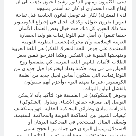
دعى الكثيرون ومنهم الدكتور رشيد الخيون يذهب الى أن
إيقاع المدد الحضاري لو كان قد أستمر بمنهجه
لدى(المعتزلة) لكان قد توصل لقانون الجاذبية قبل تفاحة
(نيوتن) بقرون طوال، وكذلك الحال في إختراع الكومبيوتر
منذ ذلك الحين. كل ذلك حث خيال بعض العلماء الألمان
حينما تتبعوا أن أصل علم اللوغارتمات هو وليد الحضارة
العربية الإسلامية وأن محركه(بحسب النظرية القومية
المعتمدة على جوهر اللغة المحرك للفكر) هي اللغة العربية
ومنهجيتها البنيوية في التفكير. وهكذا اقترحوا تلقين بعض
الطلاب الألمان النابهين اللغة العربية، كي يتقمصوا روح
الخوارزمي في بيت حكمة بغداد ليخترعوا جيل جديدي من
اللوغارتمات، التي ستكون أساس لجيل جديد من أنظمة
الكومبيوتر ،غير ما نعهده اليوم ،وأجزم أنهم سيبوئون
بالفشل لتباين البيئات.
وجوهر (الشكوكية) في الفلسفة هو: التأكيد بأنه لا يمكن
التوصل إلى معرفة حقائق الأشياء. ويتناول (الشكوكي)
بالدراسة مبادئ وطرائق المحاكمة العقلية؛ فهو يستكشف
كيفيات التمييز بين المحاكمة القويمة والمحاكمة السقيمة.
ويُسمَّى المثال المستخدم في المحاكمة البرهان أو
الاستدلال.ويتمثل البرهان في جملة من الحجج تسمى
مقدمات، وهذه تقترن بحجة أخرى تسمى النتائج التي من