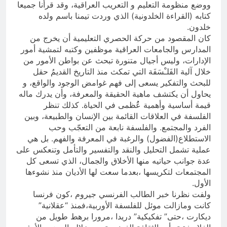
ووضع منظومة التعليم و التعريب العراقية، وقد قرأنا جميعا
كتابه (القراءة الخلدونية) الذي وردت تيمنا باسم ولده
خلدون.
كان المقصود من حركة الحصري التعليمية أن يخرج من
المدارس والجامعات العراقية موظفين وكتبه لتمشية أمور
الإدارات، وليس أجيال متنورة تبحث عن بواطن الأمور من
خلال آلية الفَلـْسَفَة التي تمكث منذ التاريخ القديمُ حقل
للبحث والتفكير يسعى إلى فهم غوامض الوجود والواقع، و
يحاول أن يكتشف ماهية الحقيقة والمعرفة، وأن يدرك ماله
قيمة أساسية وأهمية عُُظمى في الحياة. كذلك تنظر
الفلسفة في العلاقات القائمة بين الإنسان والطبيعة، وبين
الفرد والمجتمع. والفلسفة نابعة من التعجّب وحب
الاستطلاع(الفضول) والرغبة في المعرفة والفهم. بل هي
عملية تشمل التحليل والنقد والتفسير والتأمل وتنعكس على
عدة جوانب حياتيه منها الأخلاق والجمال، الذي تسعى كل
المجتمعات لتكريسها ،بعدما سعت لها الأديان منذ نشوءها
الأول.
ولفت نظرنا خبر الطالب الفرنسي جيروم ،كون فرنسا
كانت ومازالت موئل للفلسفة الأوربية،فمنذ “عقلانية”
ديكارت ،حتى” تفكيكية” دريدا ،مرورا برهط طويل من