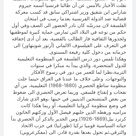
المنافي.. ووصايا لم تُنفذ
نقلت الأخبار بالأمس عن أن طالبا فرنسيا أسمه جيروم
13 ساعة Ago
شاراس ابن شقيق وزير اشتراكي سابق قد كسب معركة
لوحة النشوة / راي الفلسفة
قضائية ضد الدولة الفرنسية بعدما رسب في امتحان
التجريدية للانسان
الفلسفة لان مدرسّه كان نادر الحضور الى الصف.وفي أول
13 ساعة Ago
حكم من نوعه في البلاد التي تمارس حماية كبيرة لموظفيها
ولجذورها الثقافية فاز الطالب بالقضية، بعد أن أدى إخفاقه
في التعرف على الفيلسوف الالماني (أرتور شوبنهاور) الى
حرمانه من دخول كلية رفيعة المستوى.
وهكذا نلمس دور درس الفلسفة في المنظومة التعليمية
للدول المتحضرة، والذي يبدأ به مبكرا في سنوات
التربية،نظرا لما للعمر من دور في رسوخ الأفكار
والتوجهات. وعلى خلاف ما عندنا في العراق حينما خلت
منظومة ساطع الحصري (1880-1968) التعليمية، من أي
نفحات و إنفتاح فلسفي. وربما تعرض الحصري الى ضغوط
من بعض المتشنجين الدينيين في حينها ،وهو الذي شارك
في وضع منظومة كرواتيا التعليمية، أو ربما هكذا كانت
مراميه ورهطه الذين جلبهم فيصل الأول وزكتهم الخاتون
كرترد بيل(1869-1926).ومن الجدير بالذكر أن الحصري بدأ
حياته السياسية قوميا تركيا (طورانيا) في حزب الاتحاد
والترقي،ثم تحول بعدها بقدرة قادر، الى (مفكرعروبي)