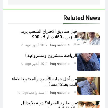
Related News
قبل صناديق الاقتراع الشعب يريد
البنزين بـ450 دينار لا بـ900
Iraq nation
10 أشهر ago
0
الرياضة ..مشروع ومشروعية !
Iraq nation
10 أشهر ago
0
من أجل حماية الأسرة والمجتمع اطفاء
النت بعد12مساءً ….
Iraq nation
سنة واحدة ago
0
من يطارد الفقراء؟ دولة بلا بدائل