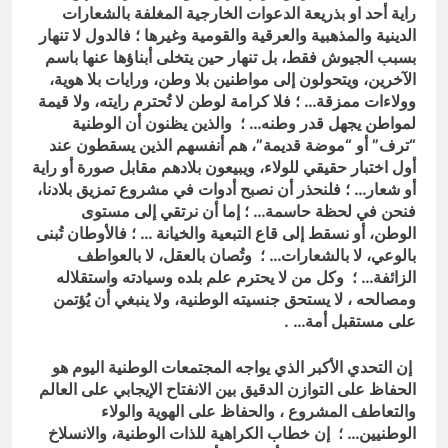
راية أحد او بذريعة الدعوات الخارجية المغلفة بالشعارات
الدينية والمذهبية والعرقية والقومية وغيرها ؛ فالدول لا تنهار
بسبب الجيوش فقط، بل تنهار حين يتخلى أبناؤها عنها باسم
الآخرين، ويتحولون إلى مواطنين بلا وطن، ورايات بلا هوية،
وولاءات ممزقة… ؛ فلا كرامة لوطن لا تُحترم رايته، ولا قيمة
لمواطن يجهل قدر وطنه… ؛ والذين يظنون أن الوطنية
“ترف” أو “موضة قديمة”، هم أنفسهم الذين يسقطون عند
أول اختبار حقيقي للولاء، ويبيعون بلادهم مقابل صورة أو راية
أو شعار… ؛ فلنحذر أن نصبح أدوات في مشروع تمزيق بلادنا،
فنحن في لحظة حاسمة… ؛ إما أن نرتقي إلى مستوى
الوطن، أو نسقط إلى قاع التبعية والخيانة … ؛ فالأوطان تُبنى
بالوعي، لا بالشعارات… ؛ وتُصان بالعقل، لا بالعواطف
الزائفة… ؛ وكل من لا يحترم علم بلده وسيادته واستقلاله
ومصالحه ، لا يستحق جنسيته الوطنية، ولا ينبغي أن يُؤتمن
على مستقبل أمة… .
إن التحدي الأكبر الذي يواجه المجتمعات الوطنية اليوم هو
الحفاظ على التوازن الدقيق بين الانفتاح الإيجابي على العالم
والتعاطف المشروع ، والحفاظ على الهوية والولاء
الوطنيين… ؛ إن خطاب الكراهية للذات الوطنية، والانسلاخ