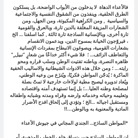
فالأعداء الدهاة
لا يدخلون من الأبواب الواضحة، بل يسلكون
الطرق الخلفية، وينفذون من الشقوق النفسية والاجتماعية
والسياسية ,
ومن الكراهية المكبوتة، ومن الجهل، ومن
الشعارات المزيفة المغلّفة بالدين تارة، وبالعرق والقومية
تارة أخرى، وبالإنسانية الساذجة تارة ثالثة , كما اسلفنا … الخ
، فيروّجون الخيانة بمسوح الدين، ويدعمون الانقسام
بشعارات القومية، ويصوغون الانبطاح بمفردات الإنسانية
والتعاطف الزائف… ؛ فلا شيء أكثر خداعًا من شعارٍ “نبيل ٍ”
ظاهره النصرة، وباطنه تفتيت الوطن وسلب قراره ومحو
رايته.
.. ؛ ومن خلال هذه الادوات الشيطانية والاساليب الخفية
الماكرة ؛
يُدجّن المواطن فكريًا، ويُنزَع من وعيه الوطني،
ويُعاد تدويره ليصبح مطية لولاءات خارجية لا تمتّ بصلة
لمصلحة وطنه العليا.
..؛ بل
إنما تستهدف أمنه واقتصاده
وتعليمه وحياته وخدماته وارضه وقراه ومدنه وشبابه واطفاله
ومستقبل اجياله …الخ ؛ وتؤدي إلى إلحاق افدح الأضرار
المادية والمعنوية به وبالوطن.
..!!
*المواطن الساذج… الجندي المجاني في جيوش الأعداء
إن المواطن الساذج حين ينساق خلف الخطب المذهبية، أو