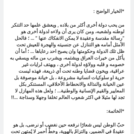
*الخيار الواضح :
من يحب دولة أخرى أكثر من بلاده , ويعشق علمها حد التنكر
لوطنه ولشعبه، ومن كان يرى أن ولاءه لدولة أخرى هو
“رسالة مقدسة وعقيدة لا يمكن الانفكاك عنها ” … ؛ فالحل
الأمثل أمامه هو التنازل عن جنسيته والهجرة للعيش تحت
ظل تلك الدولة وحكومتها وان يصبح احد رعاياها … ؛ أما أن
يأكل من خيرات العراق ويشتمه، ويشرب من مائه ويسقي به
خصومه و قلبه وولاؤه لدولة أخرى ، ويهتف لرايات غير
عراقية، ويخون قضايا وطنه تحت أي ذريعة، فهذه ليست
حرية او سلوكيات انسانية مشروعة ، بل خيانة موصوفة بل
عين الخيانة والنذالة والانحطاط الأخلاقي، المستنكر بكل
المعايير والقيم الإنسانية والوطنية… ؛ ولعل هذه المهازل لا
تجد لها مثيلا في اكثر شعوب العالم تخلفا وجهلا وسذاجة …!!
*الخاتمة:
حبّ الوطن ليس شعارًا نرفعه حين نغضب أو نرضى، بل هو
عقيدةٌ في الضمير، والتزامٌ بالهوية، وخطٌّ أحمر لا يُمتهن تحت