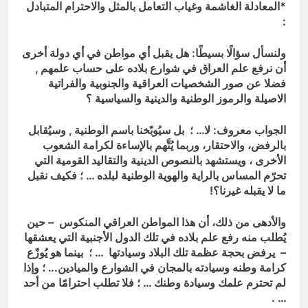
*المعادلة الغاشمة وغياب التعامل بالمثل والاحترام المتبادل
:
ولنسأل سؤالًا بسيطًا: هل يقبل أي مواطن في أي دولة أخرى
أن نرفع علم العراق في شوارع بلاده على حساب علمهم ,
فضلا عن صور الشخصيات العراقية والجنوبية والفراتية
الاصيلة والرموز الوطنية والدينية والسياسية ؟
الجواب معروف: لا… ؛ بل سيُوبّخنا باسم الوطنية , وسيُقابل
بالرفض، والاحتقار، وربما يُتَّهم بالإساءة لكرامة الشعوب
الأخرى ، ويستشهد بالنصوص الدينية والتقاليد القومية التي
تحرّم المساس بالراية والهوية الوطنية لبلده … ؛ فكيف نقبل
ما لا يقبله غيرنا؟
!
والأدهى من ذلك، أن هذا المواطن العراقي المنكوس – حين
يُطلب منه رفع علم بلاده في تلك الدول الأجنبية التي يعشقها
– يرفض بحجة عظمة تلك البلاد وسيادتها … ؛ بينما هو يُوزّع
كرامة وطنه وسيادته بالمجان في الشوارع والميادين.
.. ؛ و
إذا
لم تحترم علمك وسيادة وطنك … ؛ فلا تطلب احترامًا من أحد
… .