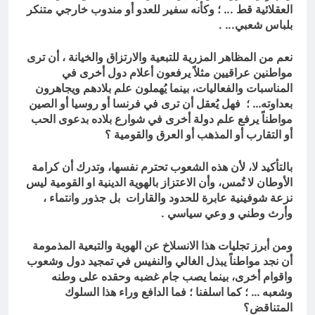
العقلائية قط .
.. ؛
وكأنه سفير للعدو أو مندوب خارجي متنكر
بلباس شعبي.
.. .
نعم من المظاهر المزرية للتبعية والارتزاق والخيانة ، أن ترى
مواطنين عراقيين مثلاً يرفعون أعلام دول أخرى في
المناسبات والفعاليات، بينما يُهملون علم بلادهم ويجاهرون
بعداوته… ؛ فهل يُعقل أن ترى في فرنسا أو روسيا أو الصين
مواطناً يرفع علم دولة أخرى في شوارع بلاده بدعوى الحب
أو التقارب أو المذهب أو العرق والقومية ؟
بالتأكيد لا، لأن هذه الشعوب تحترم نفسها، وتدرك أن كرامة
الأوطان لا تُمس، وأن الاعتزاز بالهوية الدينية او القومية ليس
نزعة شوفينية عابرة للحدود والقارات بل جذور وانتماء ،
وأرث وطني و وعي سياسي .
ومن أبرز تجليات هذا الانسلاخ عن الهوية والتبعية المذمومة
أن نجد مواطناً يبذل الغالي والنفيس في تمجيد دول وشعوب
واقوام أخرى، بينما يصب جام غضبه وحقده على وطنه
وشعبه … ؛ كما اسلفنا ؛ فما الدافع وراء هذا السلوك
المتناقض؟