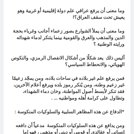
وما معنى أن يرفع عراقي علم دولة إقليمية أو غربية وهو
يعيش تحت سقف العراق؟
!
وما معنى أن يملأ الشوارع بصور زعماء أجانب وغرباء بحجة
الدين والمذهب والعرق والقومية بينما يتنكر لدماء شهدائه
ورايته الوطنية ؟
أليس ذلك يعد شكلًا من أشكال الانفصال الرمزي، والنكوص
الهوياتي، والانحطاط السياسي؟
فمن يرفع علم غير بلاده في ساحات بلاده، ومن يمجّد زعيمًا
غير زعيم وطنه، ومن يُنكر رموز بلده ويرفع أعلام الآخرين،
فقد تنكر لأبسط أصول المواطنة، وخان دماء الشهداء،
وتطاول على كرامة أهله ومواطنيه
… .
*الدفاع عن هذه المظاهر السلبية والسلوكيات المنكوسة :
ومن يدافع عن هذه السلوكيات المنكوسة مدعياً أن دافعه
إنساني أو عقائدي أو قومي أو ديني أو مذهبي ، فهو إما