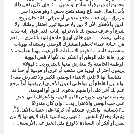
مخدوع أو مرتزق أو ساذج أو عميل … ؛ فإن كان يفعل ذلك
لأجل المال، فقد باع وطنه بثمن بخس ؛
وهو مجرد اجير
مرتزق ، وإن فعله بدافع مذهبي أو عرقي، فقد خان روح
الدين والأخلاق، لأن لا دين ولا قومية تبرر احتقار وطنك، ولا
شرع أو عرف يسمح لك بأن ترفع رايات الغير فوق راية بلدك
وعلى ارضك … ؛ فهو خائن لهويةٍ جامعةٍ تنوء بالتمزق.
.. , نعم
هي
خيانة عمياء تُحطم المشترك الوطني وتستبدله بهويات
متشظية قاتلة …
؛
فهذه الانتماءات الفرعية، مهما عظمت، لا
تبرر إهانة علم الوطن أو التنكر له، لأنها لا تلغي الهوية
الوطنية الجامعة ولا تتعارض معها بالضرورة… ؛
فهؤلاء
يريدون اختزال الهوية في مذهب أو عرق أو قومية أو جماعة
، متناسياً أنها لا تلغي الانتماء الوطني الكبير ولا تتعارض معه ؛
والدليل القاطع أن مواطني الدول الأخرى لن يقبلوا أبداً برفع
علم بلد آخر على أراضيهم بدعوى الدين أو القومية،
وسيستشهدون بدورهم بالقيم الدينية والأعراف التي تحض
على حب الوطن والاعتزاز به.
.. ؛
وإن كان متذرعًا
بـ”الإنسانية” والكرم، فليعلم أن كرمًا على حساب الأهل ذُلٌّ
وتبعيةٌ وخداعٌ للنفس.
.. ؛
فهي رومانسية بلهاء لا يفهمها إلا من
نسي أو أنكر أن السيادة لا تُوزع مثل الخبز على الأرصفة.
.. .