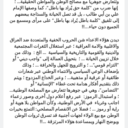
وتتعارض جوهرياً مع مصالح الوطن والمواطن الحقيقية… ؛
إنها ضرب من “كلمة حق يُراد بها باطل”، كما وصفها الإمام
علي بن أبي طالب ، بل قد تصل الخيانة والسذاجة ببعضهم
إلى تلفيق “كلمة باطل يُراد بها باطل” على مرأى ومسمع من
الجميع دون حياء.
..!!
ديدن هؤلاء الاعداء شن الحروب الخفية والمتعددة ضد العراق
والاغلبية والامة العراقية ؛
عبر استغلال الثغرات المجتمعية
والدينية والقومية والتاريخية والسياسية … الخ :
وذلك من
خلال
تزيين الخيانة … ؛ بتحويل العمالة إلى “واجب ديني” أو
“التزام قومي”… ؛ و الترويج للجهل والخرافة … ؛ وذلك
بإضعاف الوعي السياسي والانتماء الوطني عبر شعارات
طائفية أو عرقية أو مذهبية… ؛ وعبر الخداع المزدوج ؛ ويتم
ذلك بتقديم أفكار هدامة تحت غطاء “الإنسانية” أو
“التضامن”، وهي في جوهرها تتعارض مع المصلحة الوطنية…
؛ و استبدال الرموز: عبر رفع أعلام دول أخرى وصور زعماء
اجانب وغرباء في الأرض الوطنية، وكأن المواطن بلا هوية أو
راية أو رموز … ؛ فضلا عن الانفصام المصلحي: التمتع بخيرات
الوطن مع بيع الولاء لجهات أجنبية قد تسرق ثروات الوطن
وبوضح النهار وبمساعدة هؤلاء المرتزقة …!!