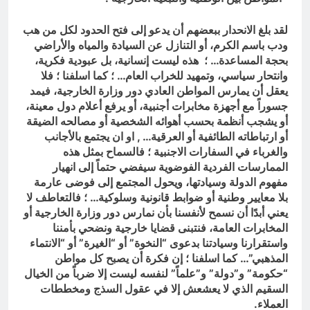
لقد بلغ الانحدار ببعضهم أن يدعو إلى فتح الحدود لكل من هب
ودب باسم الكرم، أو التنازل عن السيادة والمياه والأراضي
بحجة المساعدة… ؛ هذه ليست إنسانية، بل عبودية فكرية،
وانتحار سياسي، وتمهيد للخراب العام… ؛ كما اسلفنا ؛ فلا
يعقل أن يمارس المواطن العادي دور وزارة الخارجية، فيمد
جسوراً مع أجهزة مخابرات أجنبية، أو يرفع أعلام دول معينة،
أو يشجب أنظمة بحسب أهوائه الشخصية أو مصالحه الضيقة
أو ارتباطاته الطائفية أو العرقية… , او ان يجتمع بالأجانب
والغرباء في السفارات الاجنبية ؛ فالسماح بمثل هذه
الممارسات الفردية الفوضوية سيفضي حتماً إلى انهيار
مفهوم الدولة وسيادتها، ويحول المجتمع إلى فوضى عارمة
بلا معايير وطنية أو ضوابط قانونية وسلوكية… ؛ فالتعاطف لا
يعني أبدًا أن نسمح لأنفسنا بأن نمارس دور وزارة الخارجية أو
المخابرات العامة، فنتبنى قضايا خارجية ونضحي بأمننا
واستقرارنا وسيادتنا بدعوى “النخوة” أو “الغيرة” أو “الانتماء
المذهبي”… كما اسلفنا ؛ إن فكرة أن يصبح كل مواطن
“حكومة” و”دولة” و”علماً” لنفسه ليست إلا ضرباً من الخيال
السقيم الذي لا يعشعش إلا في عقول السذج ومخططات
العملاء.