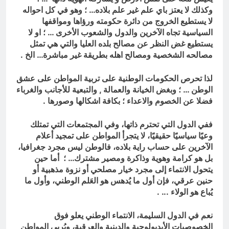
وكذلك لا يعتز باي علم غير علم بلاده… ؛ وهو في كل احواله
لا يستطيع الخروج من دائرة حكومته ورؤاها ومواقفها
السياسية تجاه الآخرين والدول والشعوب الأخرى … ؛ او لا
يستطيع غض النظر عن مصالح بلده العليا والتي هي تمثل
مصالحه الشخصية ومصالح اهله بطريقة غير مباشرة… الخ .
لذا تحرص الحكومات الوطنية على تربية المواطن على عشق
الوطن … ؛ وبغض الخيانة والعمالة , والتبعية للأجانب والغرباء
فضلا عن الخصوم والاعداء ؛ بكافة اشكالها وصورها .
ففي الدول التي تحترم ذاتها، وفي المجتمعات التي تمتلك
وعيًا سياسيًا حقيقيًا، لا يتجرأ المواطن على تمجيد أعلام
الآخرين على حساب راية بلاده، فالوطن ليس مجرد جغرافيا،
بل هو كرامة وهوية وذاكرة ومصير مشترك… ؛ أما حين
يتحول الانتماء إلى مجرد خيار مصلحي أو نزوة مذهبية أو
حنين عرقي، فإن أول ما يُدهس هو العَلم الوطني، وأول ما
يُباع هو الولاء .
.. .
نعم في الدول السليمة، الانتماء الوطني يعلو فوق
الخصوصيات الأيديولوجية والدينية والعرقية، ويُربى المواطن