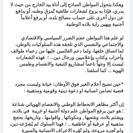
وهكذا يتحول المواطن الساذج إلى أداة بيد الخارج من حيث لا
يدري، فإذا به يروج لشعارات طائفية تُمزق وطنه، أو يدافع
عن دول أخرى على حساب مصالح بلده، أو يرفع أعلاماً
أجنبية ويهين راية بلاده الوطنية.
لو علم هذا المواطن حجم الضرر السياسي والاقتصادي
والاجتماعي والنفسي الذي تلحقه هذه السلوكيات بالوطن،
لما انساق خلفها، ولما دعم القائمين عليها من زعماء طوائف
وأحزاب وكتاب وإعلاميين ورجال دين… ؛ فهذه الشعارات
ليست إلا وجهاً ناعماً لمشاريع التبعية والانقسام وطمس
الهوية … كما اسلفنا .
*حين تصبح أعلام الغير فوق الأوطان: خيانة وليست مجرد
قضية تضامن انسانية او دعوة دينية وقومية ومذهبية :
إن أكثر مظاهر الانحطاط الوطني والانفصام الهوياتي شناعة
؛ هو حين يرفع المواطن علم دولة أجنبية او غريبة في بلاده،
ويشتم بلاده، وشعبها , ومكوناتها , واقوامها ، وتاريخها، بحجج
مذهبية أو عرقية أو عاطفية.
.. ؛ ف
هذا السلوك لم يُشرّعه دين،
ولم تُجِزه مروءة، ولم تُقِره الاعراف الانسانية والسيرة