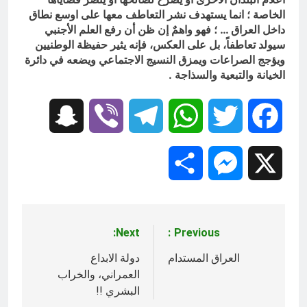
الخاصة ؛ انما يستهدف نشر التعاطف معها على اوسع نطاق
داخل العراق … ؛ فهو واهمٌ إن ظن أن رفع العلم الأجنبي
سيولد تعاطفاً، بل على العكس، فإنه يثير حفيظة الوطنيين
ويؤجج الصراعات ويمزق النسيج الاجتماعي ويضعه في دائرة
الخيانة والتبعية والسذاجة .
Snapchat
Viber
Telegram
WhatsApp
Twitter
Facebook
Share
Messenger
X
Next:
Previous:
تصفّح
المقالات
العراق المستدام
دولة الابداع
العمراني، والخراب
البشري !!