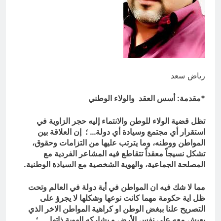
الكاتبان باقر الزبيدي ورياض سعد يحذران
من الجولاني (ح 3) (ولتأت طائفة أخرى لم
يصلوا فليصلوا معك وليأخذوا حذرهم)
3 ساعات Ago
رياض سعد
*مقدمة:
أسس العقد والولاء الوطني
تظل قضية الولاء للوطن والانتماء إليه حجر الزاوية في
استقرار أي مجتمع وسيادة أي دولة… ؛ إن العلاقة بين
المواطن ووطنه، وما يترتب عليها من التزامات وحقوق،
تشكل نسيجاً معقداً تتقاطع فيه المشاعر الفردية مع
المصلحة الجماعية، والهوية الشخصية مع السيادة الوطنية.
مما لا شك فيه ان المواطن في أية دولة في العالم وتحت
ظل اية حكومة مهما كانت نوعها وشكلها لا يجرؤ على
التصريح علنا ببغض الوطن او كراهية المواطن الاخر الذي
يعيش معه على نفس الأرض و يشاركه الهوية ذاتها … ؛