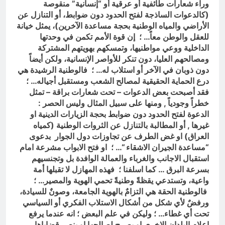
وراء شعارات طائفية أو عرقية أو “إنسانية” منقوصة
(كالدعوات الساذجة لفتح الحدود دون ضوابط، أو التنازل عن
الأراضي والمياه الوطنية بحجة مساعدة الآخرين)، يمثل خيانة
للعقل والوطن معاً… ؛ إن قوة الأمم تكمن في وحدتها
الداخلية ووعي مواطنيها، وتمسكهم بهويتهم المشتركة
ومصالحهم العليا، دون تنكر للأواصر الإنسانية، ولكن أيضاً
دون ذوبان في الآخر أو استلاب له… ؛ فالوطنية الرشيدة هي
درع الحماية الحقيقية لمصالح الشعب ومستقبل أجياله… ؛
فقد أصبحت بعض الدعوات – تحت شعارات براقة – تمثل
خطراً وجودياً , ومنها على سبيل المثال وليس الحصر :
الدعوة لفتح الحدود دون ضوابط بحجة الزيارات الدينية او
غيرها , أو المطالبة بالتنازل عن الثروات الوطنية (كمياه
العراق) او غض الطرف عن تجاوزات دول الجوار بدعوى
“مساعدة الجيران الاشقاء “… ؛ او فتح الابواب مشرعة امام
استقبال الاجانب والغرباء والعمالة الوافدة بل وتجنسيهم
بسرعة البرق … كما اسلفنا ؛ فهذه المهازل لا تقبلها أمة
واعية، وتستدعي يقظةً وطنيةً تحمي الهوية والمصير… ؛
فالوطنية الحقة هي التزامٌ بالهوية الجامعة، وصونٌ للسيادة،
ورفضٌ لأي شكل من أشكال الاستلاب الفكري أو السياسي
تحت أي غطاء… ؛ وليكن في علم البعض ؛ انه عندما يرفع
اعلام البلدان الاخرى او يصرح لصالحها او ينصر قضاياها