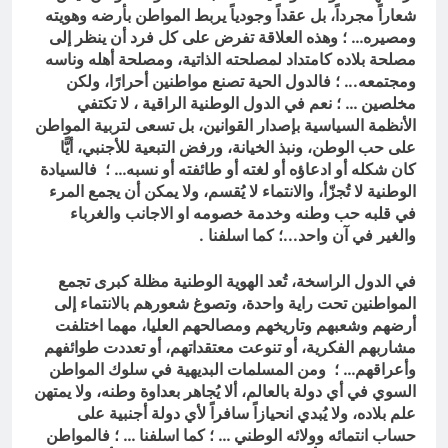
شعاراً مجرداً، بل عقداً وجودياً يربط المواطن بأرضه وهويته
ومصيره… ؛ وهذه العلاقة تفرض على كل فرد أن ينظر إلى
مصلحة بلاده كامتداد لمصلحته الذاتية، ومصلحة أهله وناسه
ومجتمعه.
.. ؛ ف
الدول الحية تصنع مواطنين أحرارًا، ولكن
مخلصين
… ؛ نعم
في الدول الوطنية الراقية ، لا تكتفي
الأنظمة السياسية بإصدار القوانين، بل تسعى لتربية المواطن
على حب الوطن، ونبذ الخيانة، ورفض التبعية للأجنبي، أيًّا
كان شكله أو ادعاؤه أو لغته أو طائفته أو نسبه… ؛ فالسيادة
الوطنية لا تُجزّأ، والانتماء لا يُقسم، ولا يمكن أن يجمع المرء
في قلبه حب وطنه وخدمة خصومه او الاجانب والغرباء
والغير في آن واحد.
..؛ كما اسلفنا .
في الدول الراسخة، تُعد الهوية الوطنية مظلة كبرى تجمع
المواطنين تحت راية واحدة، وتصوغ شعورهم بالانتماء إلى
أرضهم وشعبهم وتاريخهم ومصالحهم العليا، مهما اختلفت
مشاربهم الفكرية، أو تنوعت معتقداتهم، أو تعددت طوائفهم
وأعراقهم… ؛ ومن المسلمات البديهية في سلوك المواطن
السوي في أي دولة بالعالم، ألا يُجاهر بعداوة وطنه، ولا يمتهن
علم بلاده، ولا يُبدي انحيازاً سافراً لأي دولة أجنبية على
حساب انتمائه وولائه الوطني … ؛ كما اسلفنا … ؛ فالمواطن