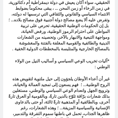
الحقيقي، سواء أكان يعيش في دولة ديمقراطية أم دكتاتورية،
في زمن الرخاء أو زمن المحن … ، يبقى محكوماً بضوابط
الانتماء السياسي والقانوني والثقافي التي ترسمها له دولته،
وتفرض عليه ألا يضع مصالح دولة أجنبية فوق مصالح بلاده… ؛
بل إن الحكومات الوطنية الحقيقية، تحرص على تربية
المواطن على احترام الرموز الوطنية، ورفض الخيانة،
ومواجهة التبعية والانبهار بالآخر، وتحصينه من الشعارات
الدينية والطائفية والقومية المغلفة بالفتنة والمغشوشة
بالمصالح الخارجية والمتلبسة بالمخططات الدولية الخفية .
*آليات تخريب الوعي السياسي
و
أساليب النيل من الولاء
الوطني :
غير أن أعداء الأوطان يلجؤون إلى حيل ملتوية لتقويض هذه
الروح الوطنية… ؛ فهم يسعون إلى تمجيد العمالة والخيانة،
وترويج الجهل وانعدام الوعي السياسي والوطني، مستغلين
بذلك شعارات برّاقة تلوّح بالدين تارةً، وبالقومية أو العرق تارةً
أخرى، وبالطائفية أو المذهبية تارةً ثالثة، أو حتى بالدعاوى
الإنسانية والسياسية المزيفة… ؛ وهذه الشعارات، رغم
ظاهرها الجذاب، تحمل في باطنها سموم التفرقة والتدمير،