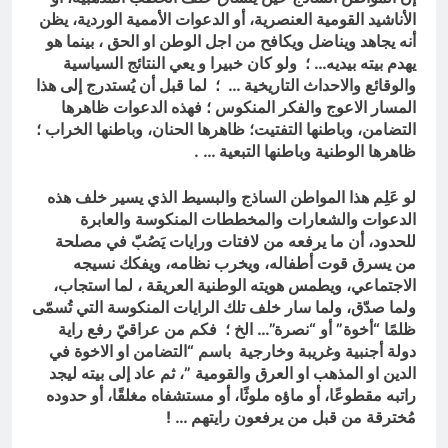
الأناشيد القومية العنصرية، أو الدعوات الأممية الوردية، يظن
أنه يجاهد ويناضل ويكافح من اجل الوطن او الحق ، بينما هو
يهدم بيته بيديه… ؛ ولو كان خبيرا و يعي النتائج السياسية
والوقائع والاحداث التاريخية … ؛ لما قبل أن يُستدرج إلى هذا
المسار الاعوج والفكر المنكوس ؛ فهذه الدعوات ظاهرها
التضامن، وباطنها التفتيت؛ ظاهرها الحنان، وباطنها الخراب ؛
ظاهرها الوطنية وباطنها التبعية … .
لو عَلِم هذا المواطن الساذج والبسيط الذي يسير خلف هذه
الدعوات والشعارات والمخططات المنكوسة والعابرة
للحدود، أن ما يرفعه من لافتات ورايات يَصُبّ في مصلحة
من يسرق قوت أطفاله، ويخرب نظامه، ويفكك نسيجه
الاجتماعي، ويطمس هويته الوطنية العريقة ، لما استجاب،
ولما صدّق، ولما سار خلف تلك الرايات المنكوسة التي تُسمّى
ظلمًا “أخوة” أو “نصرة”… الخ ؛ فكم من عراقيّ رفع راية
دولة أجنبية وغريبة وخارجية باسم “التضامن او الاخوة في
الدين او المذهب او العرق والقومية ”، ثم عاد إلى بيته ليجد
راتبه مقطوعًا، أو ماؤه ملوثًا، أو مستشفاه مغلقًا، أو حدوده
مُخترقة من قبل من يرفعون رايتهم … !