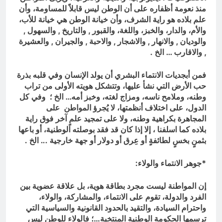
منذ نعومة أظفاره على أن الوطن ليس قابلاً للمساومة، وأن
علم بلاده هو راية الشرف، وأن خيانة الوطن هي خيانة للأب،
والأم، والدار، والخبز، واللغة، والقبور , والتاريخ , والسهول ,
والوديان , والانهار , والاشجار , والاحبة , والجيران , والعشيرة
, والاقارب … الخ .
فمن أبجديات الانتماء البشري أن يولد الإنسان وفي قلبه بذرة
حب الأرض التي نشأ عليها، وتتشكل هويته الأولى من تراب
وطنه، وملامح ناسه، ومزاج لغته، وخبز أمه… الخ ؛ وفي كل
الدول، على اختلاف أنظمتها، لا يُجرؤ المواطن على
المجاهرة بكراهية وطنه، ولا على تمجيد علمٍ آخر فوق راية
بلاده كما اسلفنا ، إلا إذا كان قد فقد بوصلته الوطنية، أو باعها
بثمنٍ بخسٍ لطائفةٍ أو عِرق أو دولار أو جهة خارجية .
.. الخ .
*جوهر الانتماء والولاء:
إن المواطنة ليست مجرد بطاقة هوية، بل علاقة عضوية بين
الفرد والدولة، تقوم على الانتماء، والمشاركة، والولاء،
واحترام السيادة، والتقيد بالحدود القانونية والسياسية التي
ترسمها الحكومة الوطنية المنتخبة…؛ فالولاء للوطن ليس