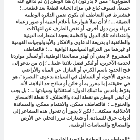
الطوباوية” ممن لا يُدركون أن هذا الوطن إن لم ندافع عنه
جميعاً، فسوف يُباع في مزاد الخيانة قطعةً بعد قطعة… ؛
فيشترط في التعاطف ان يكون ضمن الدائرة الوطنية
الضيقة … ؛ لا أن نملأ شوارعنا بأعلام أجنبية أو صور زعماء
غرباء ومن دول أخرى، أو نغض الطرف عن انتهاكات
واعتداءات تلك الدول والانظمة بحجة الشعارات الدينية
والطائفية او بذريعة الدعاوى والافكار والأيدولوجيات القومية
او غيرهما من الذرائع السياسية الواهية … ؛ فالتعاطف
المشروع لا يعني أن نُهدر مصالحنا الوطنية، أو نُسخّر مواردنا
لخدمة الآخرين، أو نُنكر فضل بلادنا علينا… ؛ إن من يدعو إلى
فتح الحدود باسم الكرم، أو التنازل عن المياه والأراضي
بدعوى الأخوة، أو التساهل في السيادة بدعوى “النصرة”، هو
في حقيقته إما مغرر به أو خائن أو ساذج حد البلاهة، لأنه
يفرّط بأقدس ما تملك الدول: استقلالها وسيادتها … ؛ بل يجب
أن نُبقي الوطن هو نقطة البدء والانطلاق، لا نقطة الانسحاق
والخنوع… ؛ فالتعاطف ممكن، والاهتمام ممكن، والمساندة
الأخلاقية ممكنة… ؛ لكن لا يجوز أن تتحول هذه المشاعر إلى
أدوات خرق للسيادة، أو شعارات تبرر التخلي عن الأرض
والمصالح والسياسات الوطنية.
*المواطن بين الوطنية والتبعية الخارجية :