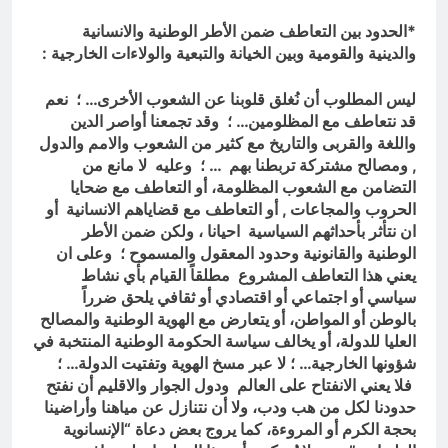
*الحدود بين التعاطف ضمن الأطر الوطنية والانسانية
والدينية والقومية وبين الخيانة والتبعية والولاءات الخارجية :
ليس المطلوب أن نُغلق قلوبنا عن الشعوب الأخرى… ؛ نعم
قد نتعاطف مع المظلومين… ؛ وقد تجمعنا أواصر الدين
واللغة والقربى والتاريخ مع كثير من الشعوب والامم والدول
, ومصالح مشتركة تربطنا بهم … ؛ وعليه لا مانع من
التضامن مع الشعوب المظلومة، أو التعاطف مع ضحايا
الحروب والمجاعات , أو التعاطف مع قضاياهم الانسانية أو
ان نتأثر بأحداثهم السياسية احيانا ، ولكن ضمن الأطر
الوطنية والقانونية وحدود المعقول والمسموح ؛ وعلى ان
يعني هذا التعاطف المشروع مطلقاً القيام بأي نشاط
سياسي أو اجتماعي أو اقتصادي أو ثقافي يلحق ضرراً
بالوطن أو المواطن، أو يتعارض مع الهوية الوطنية والمصالح
العليا للدولة، أو يخالف سياسة الحكومة الوطنية المنتخبة في
شؤونها الخارجية… ؛ لا عبر مسخ الهوية وتفتيت الدولة… ؛
فلا يعني الانفتاح على العالم ودول الجوار والاقليم أن نفتح
حدودنا لكل من هب ودب، ولا أن نتنازل عن مياهنا وأراضينا
بحجة الكرم أو المروءة، كما يروج بعض دعاة “الإنسانوية