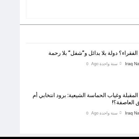
لفقراء؟ دولة بلا بدائل و”شفل” بلا رحمة
Iraq Na
سنة واحدة Ago
0
 المقبلة وغياب الحماسة الشيعية: برود انتخابي أم
 العاصفة؟!
Iraq Na
سنة واحدة Ago
0