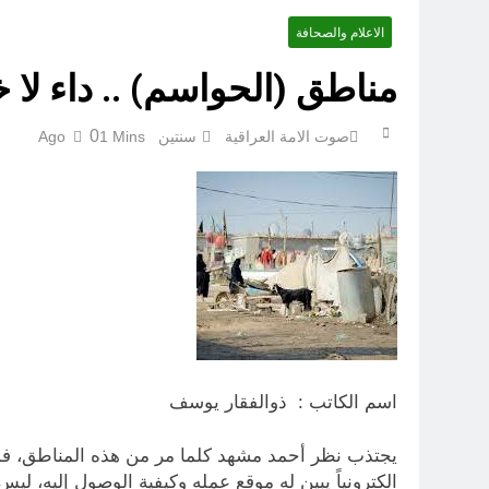
الاعلام والصحافة
مجلس حسيني (دواعي نصب مآتم العزاء الحسيني)
مناطق (الحواسم) .. داء لا 
عْاشُورْاءُالسَّنَةُ الثَّالِثةَ عشَرَة(٢٢)[إِنتفاضةُ صفَر…تمرُّدٌ حُسَينيٌّ][ب]
0
صوت الامة العراقية
سنتين Ago
1 Mins
اسم الكاتب : ذوالفقار يوسف
يجتذب نظر أحمد مشهد كلما مر من هذه المناطق، فمك
الكترونياً يبين له موقع عمله وكيفية الوصول إليه، ل