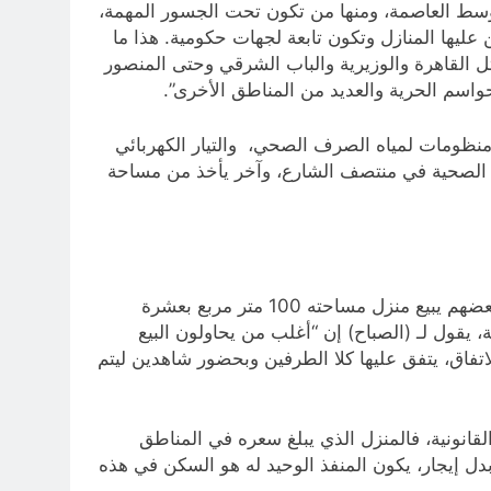
وسط العاصمة، ومنها من تكون تحت الجسور المهمة،
 عليها المنازل وتكون تابعة لجهات حكومية. هذا ما
 القاهرة والوزيرية والباب الشرقي وحتى المنصور
منظومات لمياه الصرف الصحي، والتيار الكهربائي
فق الصحية في منتصف الشارع، وآخر يأخذ من مساحة
ولا ينتهي الأمر عند سكن الناس فقط، بل هناك البيع والشراء والتأجير لهذه المساكن بالرغم من عدم شرعيتها كعقار، فبعضهم يبيع منزل مساحته 100 متر مربع بعشرة
ين، الحاج زياد طارق (54 عاماً) وهو يمتلك مكتباً للدلالية، يقول لـ (الصباح) إن “أغلب من يحاولون البيع
لاتفاق، يتفق عليها كلا الطرفين وبحضور شاهدين ليتم
انونية، فالمنزل الذي يبلغ سعره في المناطق
 ولأن العديد منهم لا يقوى على دفع بدل إيجار، يكون المنفذ الوحيد له هو السكن في هذه