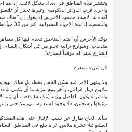
وتنتشر هذه المناطق في بغداد بشكل لافت، إذ يتم ا
وأخرى قرب الدوائر الحكومية، وغيرها تختار أن تلتصق 
أكده لنا الاستاذ محمود الأخرس إذ يقول إن “هناك م
والشعب، إذ تبلغ الأحياء العشوائية أكثر من 35 حياً تطلق عليها التسميات أمثال الشيشان وحي التنك وحواسم الدورة وحواسم الحرية والعديد من المناطق الأخرى”.
يؤكد الأخرس أن “هذه المناطق تنعدم فيها كل مظاهر
متذبذب، وشوارع ترابية تخلو من كل أشكال النظام، 
الشارع ليبني له موقفاً لسيارته”.
كل شيء بسعره
والشراء يكون الفاصل بينهم (مكاتبة) فقط!، أي يتم الا
توثيقها بنسختين، فلا وجود لسند رسمي، ولا حتى رقم
سألنا الحاج طارق عن سبب الإقبال على هذه المساكن