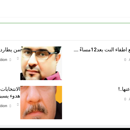
النت بعد12مساءً ….
من يطارد ا
tion
0
نها..!
الانتخابات
هدوء يسبق
0
tion