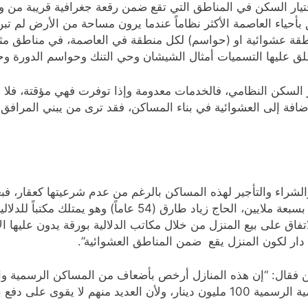
ختيار السكن في المناطق التي تقع ضمن رقعة جغرافية قريبة من 
بأحياء العاصمة الأكثر نظاماً عندما يرون مساحة من الأرض لم تبن
نطقة عشوائية او (حواسم) لكل منطقة في العاصمة، في مناطق مثل
 السكن النظامي، فالخدمات معدومة وإذا توفرت فهي مؤقتة، فلا 
إضافة إلى العشوائية في بناء المساكن، فقد ترى من يبني المرا
ملايين دينار عراقي، وآخر يبيع منزله ما أن يكمل بناءه بسبعة ملاي
تفاق على بيع المنزل من خلال مكاتب الدلالية بورقة يدون عليها ا
 دار لكون المنزل يقع ضمن المناطق العشوائية”.
 فقال: “إن هذه المنازل أرخص بأضعاف من المساكن الرسمية والق
العشوائية عشرة ملايين، تراه يبلغ في المناطق النظامية الرسمية 100 مليون دينار،