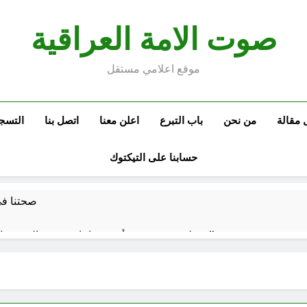
صوت الامة العراقية
موقع اعلامي مستقل
 مقالة
من نحن
باب التبرع
اعلن معنا
اتصل بنا
التسج
حسابنا على التيكتوك
صحتنا في 
سطور حقيقية … وأخرى فانتازية سوريالية في الحقبة الديستوبية مع مؤسساتنا الصحية !!
كتب ثقافية جديدة …دَردَشَاتٌ ومُشَاكَسَا
من راسمالية الدولة الى راسمالية ال