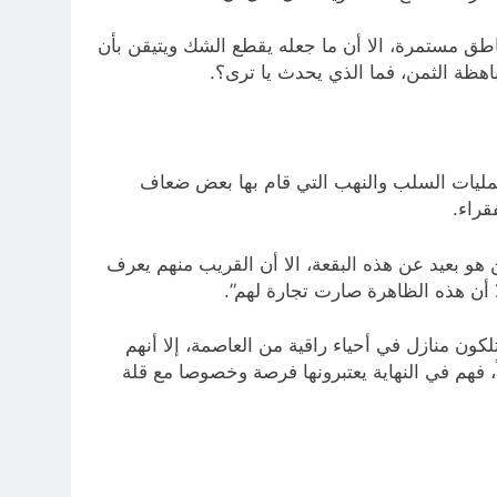
ناطق مستمرة، الا أن ما جعله يقطع الشك ويتيقن بأن
هظة الثمن، فما الذي يحدث يا ترى؟.
ركة 2003، وأيضاً تم إطلاق هذه التسمية بعد عمليات السلب والنهب التي قام بها بعض ضعاف
قراء.
لى من هو بعيد عن هذه البقعة، الا أن القريب منهم يعرف
 أن هذه الظاهرة صارت تجارة لهم”.
د لنا أن البعض منهم يمتلكون منازل في أحياء راقية من العاصمة، إلا أنهم
، فهم في النهاية يعتبرونها فرصة وخصوصا مع قلة