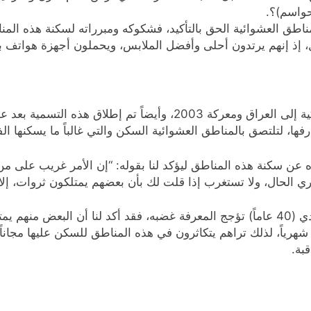
حواسم)؟.
مناطق العشوائية الحق بالتأكيد، فشكوكه ومبرراته لسكنة هذه الم
إذ إنهم يرتدون أحلى وأفضل الملابس، ويحملون أجهزة هواتف با
وبينما تقترن تسمية (الحواسم) بدخول القوات الأميركية إلى العراق ومع
، لتلتصق بالمناطق العشوائية السكن والتي غالباً ما يسكنها الف
ا عندما سألناه عن سكنة هذه المناطق ليؤكد لنا بقوله: “إن الأمر غريب ع
الحال، ولا تستغرب إذا قلت لك بأن بعضهم يمتلكون ثروات، إلا
عدنا لنتقصى الحقيقة من مواطن آخر، فحمزة الساعدي (40 عاماً) تؤجج المعرفة غضبه، فقد أك
شهرياً، لذلك تراهم يتكاثرون في هذه المناطق للسكن عليها مجاناً
بة.