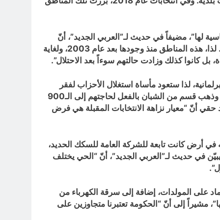
الأراضي التي شيّدوا عليها منازلهم وتشريع قانون خاص بهم. بينما يقدم آخرون وعوداً بتعبيد طرقات الأحياء، وتقديم خدمات بلدية. وفي انتخابات عام 2018، برزت تلك المناطق
ة لها”، مضيفاً في حديث لـ”العربي الجديد”، أنّ
الآلاف من سكان تلك الأحياء كانوا قد “تطوعوا لقتال تنظيم داعش، فيما آخرون انضووا ضمن فصائل مسلحة تمولها إيران. لذا، هذه المناطق منذ وجودها بعد عام 2003، ولغاية
، بل كانوا كذلك وزادت حالتهم سوءاً بعد الاحتلال”.
برلمانية، لذا ستعود مأساة استغلال الأحزاب لفقر
وحاجة الناس هناك للحصول على أصواتهم، مثلما استغلتهم مكاتب المليشيات للتطوّع من أجل القتال في سورية من قبل، وذهب قسم من الشبان بالفعل لحاجتهم إلى الـ900
د حقي أنّ “معيار نزاهة الانتخابات المقبلة هي فرض
طن مع أهله في أرض كانت تابعة للشركة العامة للسكك الحديد،
ويبيّن في حديث لـ”العربي الجديد”، أنّ “الحي يختلف
عتماد على المولدات، إضافة إلى سرقة الكهرباء من
ا”، مشيراً إلى أنّ “الحكومة تعتبرنا متجاوزين على