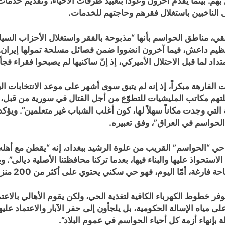
على الناخبين باستغلال فقرهم وحاجتهم للخدمات.
، مناطق الحواسم بأنها “مذبوحة بالفقر واستغلال الأحزاب السياسي
د لما قبل الاحتلال الأميركي، إذ إنّ ساكنيها لم يصبحوا فقراء فجأة
ت الفارهة مبكراً، إذ إنه لم يتبق سوى أشهر على موعد الانتخابات ال
التي وجدت مكاناً سهلاً لها، كون أغلب الشباب غير متعلمين”. ويؤك
الحواسم في العراق”، وفق تعبيره.
28 عاماً)، وهو يسكن في حي “الحواسم” القريب من علوة الرشيد ببغداد، إنه “يق
ستحواذ عليها والبناء فيها، بعدما تركنا محافظتنا الأصلية ديالى”. 
تتوفر خطوط الكهرباء الكافية لتغذية الحي، ولكن يقوم الأهالي بالا
لى مياه الإسالة الحكومية، بل يلجأون إلى حفر الآبار والاعتماد عليه
لة بإنهاء أزمة كل أحياء الحواسم في عموم البلاد”.