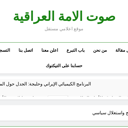
صوت الامة العراقية
موقع اعلامي مستقل
 مقالة
من نحن
باب التبرع
اعلن معنا
اتصل بنا
التسج
حسابنا على التيكتوك
البرنامج الكيميائي الإيراني وحلبجة: الجدل حول ال
نيّة والسياسيّة للأتفاق الإطاري
قراءة تحليليّة في الأبع
ساعة واحدة Ago
قويدات مجلس قيادة ثورة الإطار التسخيتي, من اصحاب الكساء ا
هج واستغلال سياسي