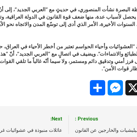
لبصرة نشأت المنصوري، في حديثٍ مع “العربي الجديد”، إلى أنّ “
ز يحصل لأسباب عدة، منها ضعف قوة القانون في الدولة العراقية، 
 السنوات الأخيرة، الأمر الذي أدى إلى توسّع المدن والاتجاه نحو ا
نّ “العشوائيات وأحياء الحواسم تعتبر من أخطر الأحياء في العراق، 
لطبائع والانتماءات”. ويضيف في اتصالٍ مع “العربي الجديد”، أنّ “
 فرز أمني وتدقيق دائم ومستمر، ولا سيما أنّه غالباً ما تلقي القوات
نظار قوات الأمن”.
Share
Messenger
Snapc
X
Next:
Previous:
ميليشيات والخارجين عن القانون
عائلات منبوذة في عشوائيات غ