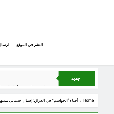
Ski
t
conten
النشر في الموقع
ارسال
جديد
قراءة تحليليّة في الأبعاد القانو
Home
أحياء “الحواسم” في العراق: إهمال خدماتي ممن