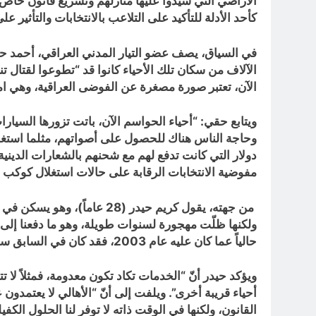
كأحد الأدلة للتأكيد على التلاعب بالانتخابات والتأثير 
في السياق، يصف عضو التيار المدني العراقي، أحمد حقي
الآن، تعتبر صورة مصغرة عن الفوضى العراقية، وهي امتدا
ويتابع حقي: “أحياء الحواسم الآن، باتت تزورها السيارا
دولار التي كانت تدفع لهم مع شحنهم بالشعارات الدينية 
مفوضية الانتخابات الرقابة على حالات استغلال كوكب 
من جهته، يقول كريم حيدر (
ولكنها ظلّت مهجورة لسنوات طويلة، وهو ما دفعنا إلى الا
حالياً عما كان عليه عام 2003، فقد كان في السابق ساحة فارغة، أمّا اليوم، فهو حي سكني يحتوي على أكثر من 200 منزل”.
ويؤكد حيدر أنّ “الخدمات تكاد تكون معدومة، فمثلاً لا 
أحياء قريبة أخرى”. ويلفت إلى أنّ “الأهالي لا يعتمدون ع
القانون، ولكنها في الوقت ذاته لا توفر لنا الحلول الكفي