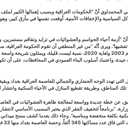
لمحمداوي أنّ “الحكومات العراقية وبسبب إهمالها الكبير لملف إعم
 السياسية والإخفاقات الأمنية، أوقعت نفسها في مأزق كبير، وهو ا
نّ “أزمة أحياء الحواسم والعشوائيات في تزايد وتفاقم مستمرين، ولا
 تفشيها”. ويرى أنّه “من غير المنطقي أن تقوم الحكومة العراقية، سو
المتجاوزين على أراضي الدولة، لأن هؤلاء باتوا منذ العام 2003 ولغاية 2020، 
 جيدة، واعتماد أسلوب البناء العمودي في المحافظات، على أن تكو
لك المناطق، وطريقة تقطيع المنازل في الأحياء السكنية وانتشار ال
بق، عن خطة جديدة وواسعة لمعالجة ظاهرة العشوائيات في العاصم
رة، “برنامجاً لتخفيف الفقر الذي يعتبر المسبب الأساسي لانتشار 
نية بكلفة منخفضة ومناسبة”. وجاء ذلك بعدما كشف مسح ميداني لل