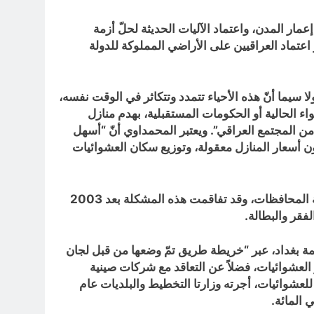
ار المدن، واعتماد الآليات الحديثة لحلّ أزمة
عتماد العراقيين على الأراضي المملوكة للدولة
 سيما أنّ هذه الأحياء تتمدد وتتكاثر في الوقت نفسه،
اء الحالية أو الحكومات المستقبلية، بهدم منازل
نسبة ليست قليلة، ويمثلون شريحة واسعة من المجتمع العراقي”. ويعتبر المحمداوي أنّ “أسهل
ن أسعار المنازل معقولة، وتوزيع سكان العشوائيات
وتعدّ أحياء العشوائيات و”الحواسم” إحدى أبرز المشاكل التي تهدد الوجه الحضاري والجمالي للعاصمة العراقية بغداد وبقية المحافظات، وقد تفاقمت هذه المشكلة بعد 2003
فقر والبطالة.
ة بغداد، عبر “خريطة طريق تمّ وضعها من قبل لجان
العشوائيات، فضلاً عن التعاقد مع شركات صينية
عشوائيات، أجرته وزارتا التخطيط والبلديات عام