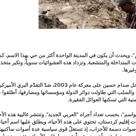
، ويحدث أن يكون في المدينة الواحدة أكثر من حي بهذا الاسم، كما
ت المتداخلة والمتشعبة. وتزداد هذه العشوائيات سنوياً، وتكبر متخذ
يرها.
و”الحواسم”، اسم كان قد أطلقه الرئيس العراقي الراحل صدا
ب والسلب التي طاولت دوائر الدولة ومؤسساتها ومصارفها، أطلقوا
ة التي تسكنها العوائل الفقيرة.
ً يطلق عليها اسم “الحواسم”، بحسب تعداد أجراه “العربي الجديد”. وتنتشر غالبية
 إقليم كردستان، تحتوي على هذه الأحياء، ويطلق عليها اسم أحياء
 أصوات دسمة للأحزاب، إذ تستغلّ قوى سياسية عدة أصوات ساكنيها عب