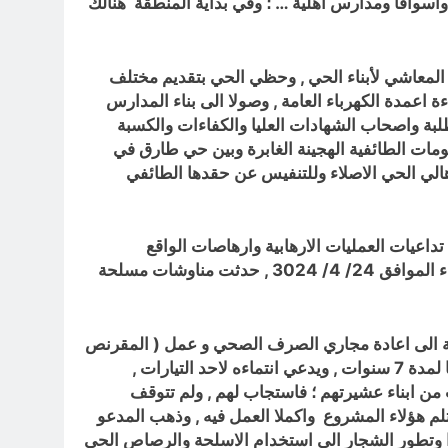
اسواقا ومدارس اهلية … ؛ وفي بداية المنطقة هنالك
 المعاشي لأبناء الحي , وحظي الحي بتقديم مختلف
 اعمدة الكهرباء العامة , وصولا الى بناء المدارس
طلبة واصحاب الشهادات العليا والكفاءات والكسبة
حكومات الطائفية الهجينة الغابرة وبين حي طارق في
الي الحي الاصلاء وللتنفيس عن حقدها الطائفي
داعيات العمليات الارهابية وارهاصات الواقع
المضطرب ؛ ومن هذه السلبيات انتشار العناصر المسيئة والتي تتدعي انتمائها لهذه الحركة وذاك الفصيل ؛ ففي يوم الاربعاء الموافق 24/ 4/ 3024 , حدثت مناوشات مسلحة
فة الى اعادة مجاري الصرف الصحي و عمل ( المقرنص
) … الخ ؛ وانجز المقاول نصف المشروع الموكل اليه , وفي هذه الاثناء خرج المدعو ( س) من احدى السجون وكان محكوما لمدة 7 سنوات , ويدعي انتماءه لاحد التيارات ,
 من ابناء عشيرتهم ؛ فاستجاب لهم , ولم تتوقف
لم هؤلاء المشروع واكملا العمل فيه , وذهب المدعو
را وتطور الشجار الى استخدام الاسلحة والرصاص الحي