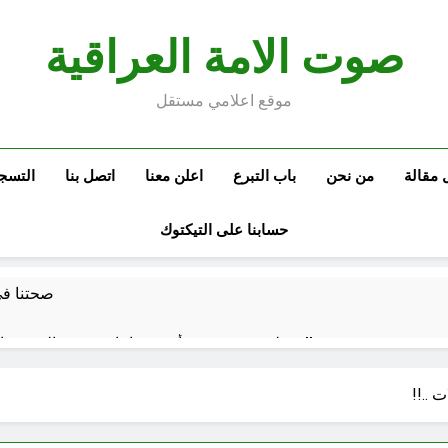
صوت الامة العراقية
موقع اعلامي مستقل
 مقالة
من نحن
باب التبرع
اعلن معنا
اتصل بنا
التسج
حسابنا على التيكتوك
صحتنا في 
سطور حقيقية … وأخرى فانتازية سوريالية في الحقبة الديستوبية مع مؤسساتنا الصحية !!
كتب ثقافية جديدة …دَردَشَاتٌ ومُشَاكَسَا
..!!
من راسمالية الدولة الى راسمالية ال