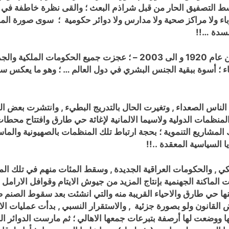
ط التصفيق الحار من قبل شراذم البعث ؛ والقى نظرة خاطفة في المك
رباء ولا مراكز صحية ولا مدارس ولا دوائر حكومية ؛ سوى صورة الم
لسدة …!!
ياء ؛ أسوة ببقية الجنس البشري في دول العالم … ؛ وهو ما يعكس سوء 
لطغمة الهجينة الحاقدة عام 2003 ؛ تنفس الناس الصعداء , وتغيرت الحال بالتدريج البطيء 
ض المنظمات الدولية ولاسيما الالمانية لإغاثة حي طارق وافتتاح محط
مشاريع التنموية ؛ بحجة ارتباط تلك المنظمات بالصهيونية والماسون
ا السياسية المعقدة ..!!
كي , والحكومات العراقية الجديدة , وسقط المئات منهم في تلك الم
 الماكنة الجهنمية بإنتاج المزيد من جيوش الايتام وقوافل الارامل
ها حي طارق والاحياء القريبة منه والتي انشئت بعد سقوط الصنم 
ض القانون ولو بصورة جزئية , والاستقرار النسبي , بدأت عمليات ال
ووضعت لها أرصفة بتبرعات جمعها الاهالي
؛ ثم مارست الدوائر الب