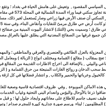
ال السياسي المقصود , وتعيش على هامش الحياة في بغداد ؛ وتقع
و
طارق ؛ وسميت بحي (التنك) لانتشار البيوت المبنية من صفائح ( 
 جميع غرفها من الصفائح المعدنية التي يطلق عليها بالعراق مصطل
طق المعزولة بالعزل الطائفي والعنصري والعرقي والمناطقي ؛ والمهم
 تعج بمقالب ( مقالع ) القمامة ومختلف انواع ( الزبالة ) ومعامل 
اعي والبيئي , بالإضافة الى اخراج الاطارات القديمة من المقالع 
حب الدخان و روائح الغازات المنبعثة من حرق القمامة و ( الزبال
 كالخيول وعرباتها والحمير والكلاب , و انتشار فضلاتها في كل ازقة 
ذه الاماكن الموبوءة , وفي ظروف اقتصادية قاسية وصعبة للغاية ؛
اقوا ذرعا بالأوحال والبؤس وانعدام البنى التحتية
وغياب الخدمات ؛ 
يف نصيف جاسم للاطلاع على معاناتهم وايجاد حلول لها ؛ و قبل 
يد ) المظلومين ؛ لبناء ورسم صورة جدارية كبيرة للمجرم صدام ؛ 