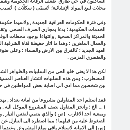
الساكنون في حي طارق ضعف الرقابة الحكومية وشقوا ال
محلات لبيع المواد الإنشائية؛ تُسمّى ( سكلّات ) تُسبب
وفي فترة الحكومات العراقية الجديدة , ولاسيما حكوم
الخدمات الحكومية ؛ بدءا بمجاري الصرف الصحي وتقديم خ
الحديثة والمراكز الصحية , وانتهاءا بوجود محطات الو
والعمال الماهرين ؛ وهذا ما اثار حفيظة قناة الشرقية ا
العهد الجديد ؛ كالفرق بين الارض والسماء ؛ وعلى ض
والعنصري المزمن .
لكن هذا لا يعني خلو الحي من السلبيات والظواهر الشا
بين شخصين مما ادى الى اصابة بعض المواطنين في ح
فقد استلم احد المقاولين مشروعا من امانة بغداد , 
وبمعية احد الاقارب (ص ) والذي ينتمي لنفس التيار , 
الضغوط عليه من قبلهما ؛ مما اضطره الى التنازل عن ا
(س) الى الامانة لاستلام باقي مبلغ المشروع , وعندم