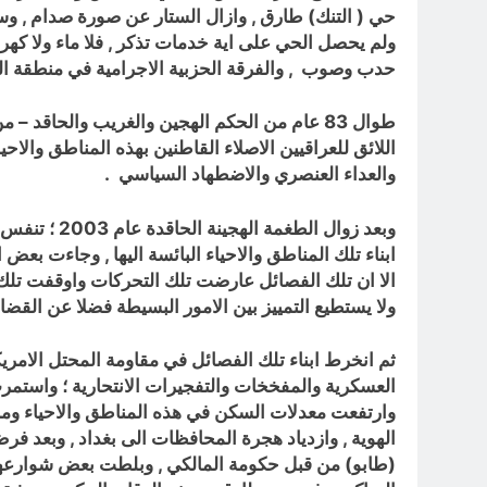
حي ( التنك) طارق , وازال الستار عن صورة صدام , وس
ولم يحصل الحي على اية خدمات تذكر , فلا ماء ولا كه
حدب وصوب , والفرقة الحزبية الاجرامية في منطقة ا
طوال 83 عام من الحكم الهجين والغريب والحاقد – من عام 1920 و الى 2003 – ؛ عجزت جميع الحكومات الملكية والجمهورية
اللائق للعراقيين الاصلاء القاطنين بهذه المناطق والاح
والعداء العنصري والاضطهاد السياسي .
وبعد زوال ا
ابناء تلك المناطق والاحياء البائسة اليها , وجاءت بع
الا ان تلك الفصائل عارضت تلك التحركات واوقفت تلك ال
ولا يستطيع التمييز بين الامور البسيطة فضلا عن القضاي
ثم انخرط ابناء تلك الفصائل في مقاومة المحتل الامري
العسكرية والمفخخات والتفجيرات الانتحارية ؛ واستمرت
وارتفعت معدلات السكن في هذه المناطق والاحياء ومن
الهوية
, وازدياد هجرة المحافظات الى بغداد , وبعد فر
(طابو) من قبل حكومة المالكي ,
وبلطت بعض شوارعها 