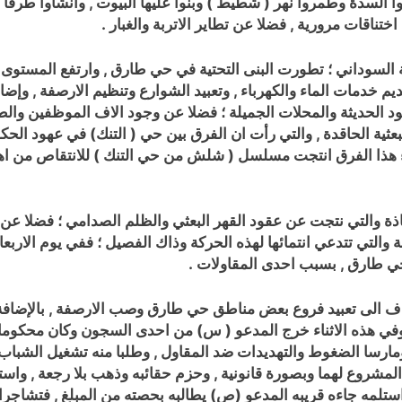
سدة وطمروا نهر ( شطيط ) وبنوا عليها البيوت , وانشأوا طرقا و
 اختناقات مرورية
, فضلا عن تطاير الاتربة والغبار .
ة السوداني ؛ تطورت البنى التحتية في حي طارق , وارتفع المستوى
دمات الماء والكهرباء , وتعبيد الشوارع وتنظيم الارصفة , وإضاءة
قود الحديثة والمحلات الجميلة ؛ فضلا عن وجود الاف الموظفين وال
لبعثية الحاقدة , والتي رأت ان الفرق بين حي ( التنك) في عهود ال
وء هذا الفرق انتجت مسلسل ( شلش من حي التنك ) للانتقاص من اه
ذة والتي نتجت عن عقود القهر البعثي والظلم الصدامي ؛ فضلا عن ت
ي طارق , بسبب احدى المقاولات .
يهدف الى تعبيد فروع بعض مناطق حي طارق وصب الارصفة , بالإضا
ومارسا الضغوط والتهديدات ضد المقاول , وطلبا منه تشغيل الشباب
لمشروع لهما وبصورة قانونية , وحزم حقائبه وذهب بلا رجعة , واست
ا استلمه جاءه قريبه المدعو (ص) يطالبه بحصته من المبلغ , فتشاج