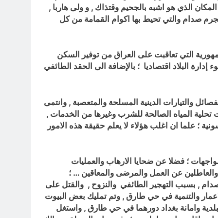
ان الذي هو اشبه بالجحيم وقتذاك , و ولى هاربا ,
جرم صدام والتي تحيط بها اكوام القمامة من كل
التي تعاقبت على العراق من توفير السكن
إدارة البلاد اقتصاديا ؛ بالإضافة الى الحقد الطائفي
, وانتشرت بعض الفصائل والتيارات الدينية المسلحة والمتعصبة , وانتمى
ات تحلية المياه الصالحة للشرب وغيرها من الخدمات ,
ية ؛ علما ان اغلب هؤلاء لا يعلم حقيقة هذه الامور
واجهات ؛ فضلا عن ضحايا الارهاب والعمليات
 والعاطلين عن العمل والمرضى والمعاقين … ؛
صدام ,
بسبب التهجير الطائفي والنزوح , والقتل على
اعمار والتنمية في حي طارق , وتم تمليك بعض البيوت
لدية وامانة بغداد دورهما في حي طارق , وا
ستغل