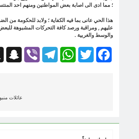
؛ مما ادى الى اصابة بعض المواطنين ومنهم احد المنتسب
هذا الحي عانى بما فيه الكفاية ؛ ولابد للحكومة من ا
عليهم , ومراقبة ورصد كافة التحركات المشبوهة للبعض و
والوسط والغربية .
hat
Viber
Telegram
WhatsApp
Twitter
Facebook
تصفّح
المقالات
عائلات منب