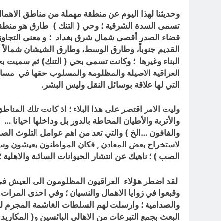
وحديثنا لهذا اليوم عن منطقة مهملة من مناطق الاهم
تسمى السدة الشرقية
؛ و
قضاء الصدر أقصى شمال شرق بغداد
؛
القديم جنوباً، وطارق الوسط، وطارق الشيشان شمالاً
؛
البناء
وغيرها ؛ وكانت تسمى بحي ( التنك) ثم سميت بحي 
العراقية الاصيلة والمظلومة والمسلوب حقها في
مساكن
التي لها علاقة بوسائل النقل وليس البشر.
وليت الامر اقتصر على هذا البلاء ؛ اذ كانت تلك المنا
والأتربة والأطيان المحاطة بالدور بل وداخلها احيانا …
؛
والفافون …الخ ) والتي تعد من اهم عوامل التلوث الصن
لاستخراج بعض المعادن , فكان المواطنون يعيشون وسط س
الصب ) ؛ ناهيك عن انتشار الحيوانات السائبة والاهلية ؛
لقد اضطر هؤلاء العراقيون المظلومون الى العيش في ه
وقبعوا في زوايا الاهمال والنسيان ؛ وفي احدى المرات ض
والصدامية ؛ وارسلت لهم السلطات الغاشمة المجرم لط
البعث بجمع التبرعات من الاهالي البائسين و( المكار