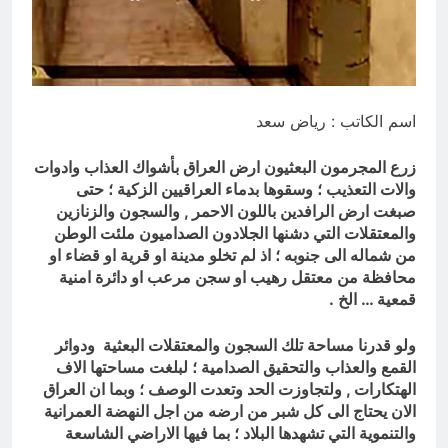
17 ساعة Ago
المنبر بين قدسية الرسالة ومخاطر
التطفل
17 ساعة Ago
اسم الكاتب : رياض سعد
زرع المجرمون البعثيون ارض العراق بأشواك العذاب وادوات
والات التعذيب ؛ وسقوها بدماء العراقيين الزكية ؛ حتى
صبغت ارض الرافدين باللون الاحمر , والسجون والزنازين
والمعتقلات التي دشنها الجلادون الصداميون ملئت الوطن
من شماله الى جنوبه ؛ اذ لم تخلو مدينة او قرية او قضاء او
محافظة من معتقل رهيب او سجن مرعب او دائرة امنية
قمعية … الخ .
ولو قدرنا مساحة تلك السجون والمعتقلات البعثية ودوائر
القمع والعذاب والتحقيق الصدامية ؛ لبلغت مساحتها الاف
الهتكارات , ولتجاوزت الحد وتعدت الوصف ؛ وبما ان العراق
الان يحتاج الى كل شبر من ارضه من اجل النهضة العمرانية
والتنموية التي تشهدها البلاد ؛ بما فيها الاراضي الشاسعة