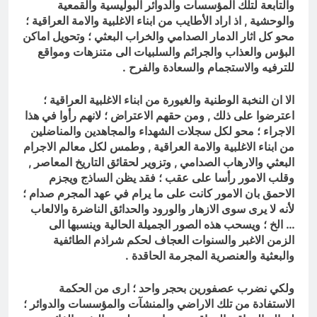
والتابعة لتلك المؤسسات والدوائر البوليسية والقمعية
والوحشية , اذ اراد الأطايب من ابناء الاغلبية والامة العراقية ؛
محو كل اثار الدمار الصدامي والخراب البعثي ؛ وتحويل اماكن
البؤس والعذاب والجرائم والسلبيات الى متنزهات ومواقع
للترفيه والاستجمام والسعادة والفرح .
الا ان النخبة الوطنية والغيورة من ابناء الاغلبية العراقية ؛
اعترضوا على ذلك , ومن حقهم الاعتراض ؛ لانهم رأوا في هذا
الاجراء ؛ محو لكل سجلات الشهداء والمجاهدين والمناضلين
من ابناء الاغلبية والامة العراقية , وطمس لكل معالم الاجرام
البعثي والارهاب الصدامي , وتزوير لحقائق التاريخ المعاصر ,
وقلب الامور رأسا على عقب ؛ فقد يظن الساذج ويجزم
الاحمق بان الامور كانت على ما يرام في عهد المجرم صدام ؛
لأنه لا يرى سوى الازهار والورود والحدائق الناضرة والالعاب
… الخ ؛ ويسحب هذه الصور الجميلة الحالية وينسبها الى
الزمن الاغبر والسنوات العجاف لحكم شراذم الطائفية
والبعثية والعنصرية المجرمة الحاقدة .
ولكي نضرب عصفورين بحجر واحد ؛ ارى من الحكمة
الاستفادة من تلك الاراضي والمنشآت والمؤسسات والدوائر ؛