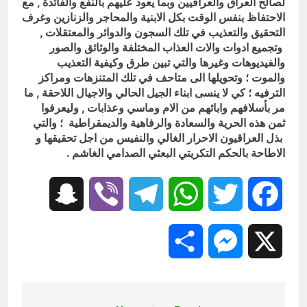
لصالح العراق والعراقيين وبما يعود عليهم بالنفع والفائدة , مع
الاحتفاظ بنفس الوقت بكل الابنية والمحاجر والزنازين وغرف
التحقيق والتعذيب في تلك السجون والدوائر والمعتقلات ,
وتجميع ادوات والات العذاب المختلفة والوثائق والصور
والفيديوهات وغيرها والتي تبين طرق وكيفية التعذيب
والموت ؛ وتحويلها الى متاحف في تلك المتنزهات ومراكز
الترفيه ؛ كي لا ينسى ابناء الجيل الحالي والاجيال اللاحقة , ما
مر بأسلافهم وابائهم من الام وماسي وعذابات , وليعرفوا
ثمن هذه الحرية والسعادة والرفاهية والديمقراطية ؛ والتي
بذل العراقيون الاحرار الغالي والنفيس من اجل تحقيقها و
الاطاحة بالحكم التكريتي البعثي الصدامي الغاشم .
Snapchat
Viber
Telegram
WhatsApp
Twitter
Facebook
Share
Messenger
X