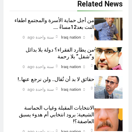
Related News
من أجل حماية الأسرة والمجتمع اطفاء
النت بعد12مساءً ….
Iraq nation
سنة واحدة ago
0
من يطارد الفقراء؟ دولة بلا بدائل
و”شفل” بلا رحمة
Iraq nation
سنة واحدة ago
0
حقائق لا بد أن تُقال.. ولن نرجع عنها..!
Iraq nation
سنة واحدة ago
0
الانتخابات المقبلة وغياب الحماسة
الشيعية: برود انتخابي أم هدوء يسبق
العاصفة؟!
Iraq nation
سنة واحدة ago
0