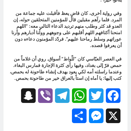
وفي رواية أخرى، كان قاضٍ يعظ فأقبلت عليه جماعة من
المرد. فلما رآهم مقبلين قال للمؤمنين المتحلقين حوله، إن
العدو قد كثر وطلب منهم ترديد الدعاء التالي معه: “اللهم
امنحنا أكتافهم اللهم أقلبهم على وجوههم وولّنا أدبارهم وأرنا
عوراتهم وسلط رماحنا عليهم”. فردّد المؤمنون دعاءه دون
أن يعرفوا قصده.
في العصر العبّاسي كان “للّواط” أسواق. روي أن غلاماً من
حمص فرّ إلى بغداد، وفيها رأى كثرة الإجارة فمارس البغاء.
وعندما راسلته أمه لكي يعود بهدف إنشاء طاحونة له بحمص،
كتب إليها: يا أماه إن استاً بالعراق خير من طاحونة بحمص.
Snapchat
Viber
Telegram
WhatsApp
Twitter
Facebook
Share
Messenger
X