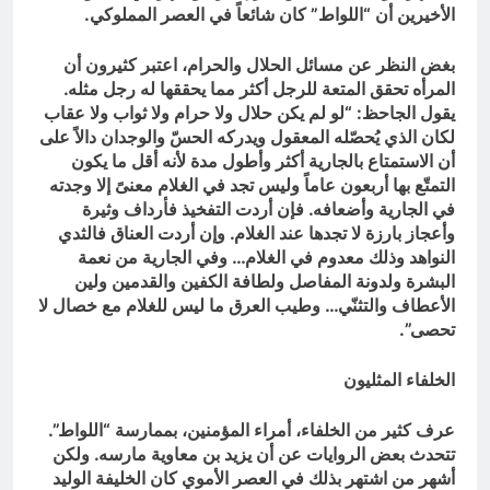
الأخيرين أن “اللواط” كان شائعاً في العصر المملوكي.
بغض النظر عن مسائل الحلال والحرام، اعتبر كثيرون أن
المرأه تحقق المتعة للرجل أكثر مما يحققها له رجل مثله.
يقول الجاحظ: “لو لم يكن حلال ولا حرام ولا ثواب ولا عقاب
لكان الذي يُحصّله المعقول ويدركه الحسّ والوجدان دالاً على
أن الاستمتاع بالجارية أكثر وأطول مدة لأنه أقل ما يكون
التمتّع بها أربعون عاماً وليس تجد في الغلام معنىً إلا وجدته
في الجارية وأضعافه‏.‏ فإن أردت التفخيذ فأرداف وثيرة
وأعجاز بارزة لا تجدها عند الغلام‏.‏ وإن أردت العناق فالثدي
النواهد وذلك معدوم في الغلام‏‏… وفي الجارية من نعمة
البشرة ولدونة المفاصل ولطافة الكفين والقدمين ولين
الأعطاف والتثنّي… وطيب العرق ما ليس للغلام مع خصال لا
تحصى”.
الخلفاء المثليون
عرف كثير من الخلفاء، أمراء المؤمنين، بممارسة “اللواط”.
تتحدث بعض الروايات عن أن يزيد بن معاوية مارسه. ولكن
أشهر من اشتهر بذلك في العصر الأموي كان الخليفة الوليد