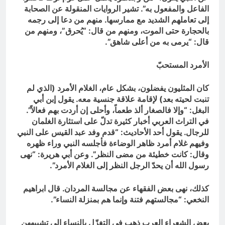
الفاعل والمفعول به”. تشير الروايات المنقولة عن الصحابة
إلى تعاملهم الشديد مع ممارسها. منهم من دعا إلى رجمه
بالحجارة حتى الموت، ومنهم من قال: “يُحرق”، ومنهم من
قال: “يرمى به من أعلى شاهق”.
الأمرد المستحبّ
كان المثليون يفضلون، بشكل عام، الغلام الأمرد (الذي لم
تنبت لحيته بعد) لإقامة علاقة جنسية معه. يقول إبن أبي
البغل: “وإلا فالصغار ألذ طعماً، وأحلى إن أردت بهم فعالاً”.
في التراث العربي أخبار كثيرة تدلّ على استثارة الغلمان
للرجال. يقول أحد الأحاديث: “قدم وفد عبد القيس على النبي
وفيهم غلام أمرد ظاهر الوضاءة فأجلسه النبي وراء ظهره
وقال: كانت خطيئة من مضى النظر”. وعن أبي هريرة: “نهى
رسول الله أن يحدّ الرجل النظر إلى الغلام الأمرد”.
كذلك، نهى بعض الفقهاء عن مجالسة المردان. قال ابراهيم
النخعي: “مجالستهم فتنة وإنما هم بمنزلة النساء”.
بعض الشعراء العرب ذهب في التغزّل بالنساء إلى تشبيههن