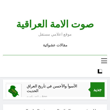
Ski
t
conten
صوت الامة العراقية
موقع اعلامي مستقل
مقالات عشوائية
الأسوأ والأحسن في تأريخ العراق
جديد
الحديث
ساعة واحدة Ago
الكاتبان باقر الزبيدي ورياض سعد يحذران
من الجولاني (ح 1) (وإذا كنت فيهم فأقمت