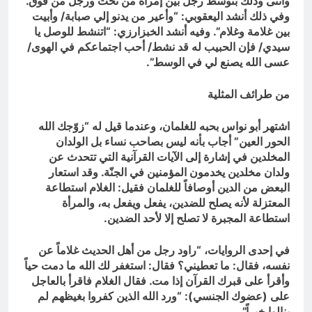
وأنثى وذلك بتوسط رجل بين إمرأة من تحت ورجل من فوق.
وفي ذلك أنشد اليعقوبي: “وأعير من يدنو إلي صبابة/ وأبيت
بين غلامة وغلام”. وفيه أنشد الخبزارزي: “اتنشط للوصل يا
سيدي/ فإن الحبيب له قد نشط/ أحب اجتماعكم في الهوى/
عسى الله يصنع لي في الوسط”.
من طرائف المثلية
اشتهر أبو نواس بحبه للغلمان، وعندما قيل له “زوّجك الله
الحور العين” أجاب بأنه ليس بصاحب نساء بل الولدان
المخلدين في إشارة إلى الآيات القرآنية التي تتحدث عن
ولدان مخلدين يخدمون المؤمنين في الجنّة. وقد استعار
البعض من الدين أوصافاً للغلمان فقيل: الغلام استطاعة
المعتزلة لأنه يصلح للضدين، يفعل ويفعل به، والمرأة
استطاعة المجبرة لا تصلح إلا لأحد الضدين.
في إحدى الروايات، “راود رجل من أهل الحديث غلاماً عن
نفسه، فقال: ما تعطيني؟ فقال: استغفر لك الله ما دمت حياً
وأقرأ على قبرك القرآن إذا مت. فقال الغلام فاقرأ بالعاجل
على (عضوك الجنسي): “ورد الله الذين كفروا بغيظهم لم
ينالوا خيراً”.