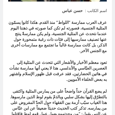
الملائكة والدواب يسبحون بمحمده لكن
لا تعرفون تسبيحهم .
اسم الكاتب :
حسن عباس
ساعتين Ago
عرف العرب ممارسة “اللواط” منذ القدم. هكذا كانوا يسمّون
المثلية الجنسية، فصورته لم تكن كما صورته في ذهننا اليوم
عندما نتحدث عن المثلية الجنسية، ولم يكن ممارسةً ينتج
عنها تصنيف ممارسيها إلى فئات ذات رغبة متمحورة حول
الذكر، بل كانت ممارسة غالباً ما تجتمع مع ممارسات أخرى
مع الجنس الآخر.
تعود معظم الأخبار والأشعار التي تتحدث عن المثلية إلى
العصرين العبّاسي والأندلسي. هذا لا يعني أنها ممارسة نشأت
في هاتين الحضارتين، فقد عرفت قبل ظهور الإسلام واشتهر
به بعض الخلفاء الأمويين.
لم يضع القرآن حداً واضحاً على من يمارس المثلية واكتفى
بالتطرّق إليها بشكل سلبي وبالذمّ بقوم لوط الذين مارسوها.
هذا الغياب سبّب أزمة بين الفقهاء حول الحدّ المفروض على
من يمارسه. تذكر كتب الحديث حديثاً ضعيفاً عن ابن عبّاس
عن النبي يقول: “من وجدتموه يعمل عمل قوم لوط فاقتلوا