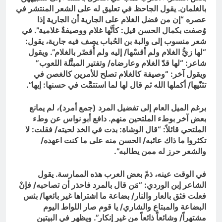
بالغلمان. يقول الجاحظ في تعليق له على الشعر المنتشر في
عصره “إن من فضل الغلام على الجارية أن الجارية إذا
وُصفت بكمال الحسن قيل‏:‏ كأنَّها غلام ووصيفةٌ غلامية‏”. في
شعر منسوب إلى والبة بن الحُباب‏ يصف فيه جارية، يقول:
“لها زيُّ الغلام ولم أقسْها/ إليه ولم أُقصّر بالغلام”. ويقول
شاعر: “لها قدّ الغلام وعارضاه/ وتفتير المبتَّلة اللعوب”
ويقول آخر: “وصيفة كالغلام تصلح للأمرين كالغصن في
تثنّيها/ أكملها الله ثم قال لها لما استتمَّت في حسنها‏:‏ إيها”.
برغم الميل العام إلى تفضيل المرد (جمع أمرد)، لم يمانع
بعض آخر بوطء الملتحين منهم. دافع أبو نواس عن وطء
الملتحي قائلاً: “قال الوشاة: بدت في الخد لحيته/ فقلت: لا
تكثروا ما ذاك عائبه/ الحسن منه على ما كنت اعهده/
والشعر حرز له ممن يطالبه”.
في الوقت عينه، ذمّ بعض العرب هذه الممارسة. يقول
الشاعر إبن الوردي: “مَن قال بالمرد فاحذر أن تصاحبه/ فإنْ
فعلت فثق بالعار والنار/ بضاعة ما اشتراها غير بائعها/ بئس
البضاعة والمبتاع والشاري/ يا قوم صار اللواط اليوم
مشتهراً/ وشائعاً ذائعاً من غير إنكار”. ويظهر في البيتين