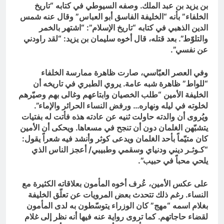
بن يزيد بن عبد الملك. وصفه السيوطي في كتابه “تاريخ
الخلفاء” بأنه “الخليفة الفاسق أبو العباس” وقال عنه شمس
الدين الذهبي في كتابه “تاريخ الإسلام”: “اشتهر بالخمر
والتلوّط”. بعد قتله، قال أخوه سليمان بن يزيد: “لقد راودني
عن نفسي”.
وفي العصر العبّاسي، صارت ظاهرة ممارسة الخلفاء
“للواط” ظاهرة شبه عامة. يروي الطبري في تاريخه أن
الخليفة الأمين “طلب الخصيان وابتاعهم وغالى بهم وصيّرهم
لخلوته في ليله ونهاره… ورفض النساء الحرائر والإماء”.
ويُروى أن والدته حاولت ثنيه عن عادته هذه فأتت له بفتيات
يتشبّهن الغلمان دون أن تنجح في مسعاها. ويحكى أن الأمين
كان متيّماً بأحد الغلمان ويدعى كوثر وأنشد فيه شعراً يقول:
“كـوثـر ديني ودنياي وسقمي وطبيبي/ أعجز الناس الذي
يلحي محباً في حبيب”.
على عكس الأمين، عُرف أخوه المأمون بعلاقاته الكثيرة مع
النساء. رغم ذلك تتحدث بعض المرويات عن تعلّق الخليفة
بغلام اسمه “مهج” كان الوزراء يتوسّطون به لدى المأمون
لقضاء حاجاتهم. كما تروى رواية عنه فيها أنه نظر إلى غلام