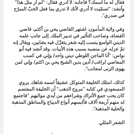
فقال له ما اسمك؟ فأجابه: لا أدري فقال: “لم أر مثل هذا”
وأنشد: “تسمّيت لا أدري لأنك لا تدري بما فعل الحبّ المبرّح
في صدري”.
وفي ولاية المأمون، اشتهر القاضي يحي بن أكثم، قاضي
القضاة، وصاحب التأثير في تدبير الملك. إلى جانب علمه
الديني الواسع ينسب إليه شعر يتغزّل فيه بشابين، ويقال إنه
تمّ عزله عن منصبه بسبب هذه الأبيات. وقد أنشد فيه أبو
نواس: “أنا الماجن اللوطي ديني واحد/ وإني في كسب
المعاصي لراغب/ أدين بدين الشيخ يحي بن اكثم/ وإني لمن
يهوى الزنى لمجانب”.
كذلك، امتلك الخليفة المتوكل عشيقاً اسمه شاهك. يروي
المسعودي في كتابه “مروج الذهب” أن الخليفة المعتصم
كان يحب جمع الأتراك وشراءهم من أيدي مواليهم “فاجتمع
له منهم أربعة آلاف فألبسهم أنواع الديباج والمناطق المذهبة
والحلية المذهبة”.
الشعر المثلي