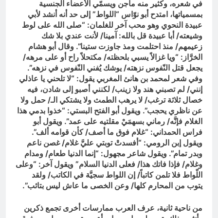
في شعره، وكثير منه ماجن ويسمّي الأعضاء الجنسية
بمسمياتها، امتدح أبو نوّاس “اللواط” إلى حد أنه أنشد لأبي
عبيدة النحوي وهو محب آخر للغلمان: “صلى الله على لوط
وشيعته/ أبا عبيدة قل بالله: آمينا/ لأنت عندي بلا شك
زعيمهم/ منذ احتلمت ومذ جاوزت ستينا”. وقال أبو هشام
الخرَّاز‏:‏ “ويا غزالاً يسبي بلحظته/ مكتحلاً راح أو على مرهه/
يجعل قتل النّفوس نزهته/ يوشك يُفني النّفوس في نزهه”.
وفي شعر لمحمد بن هانئ المغربي يقول: “لا تلحني يا عاذلي
إنني/ لم تصبني هند ولا زينب/ لكنني أصبو إلى شادن، فيه
خصال ثلاثة ترغب/ لا يرهب الطمث ولا يشتكي الـ/ حمل ولا
عن ناظري يحجب”. ويقول أبو الفتح البستي: “خذوا بدمي هذا
الغلام فإنَّه/ رماني بسهمَيْ مقلتيه على عمد”. ويقول أبو
فراس الحمداني: “غلام فوق ما أصف/ كأن قوامه ألف”.
ويقول إبن الرومي: “أفسدتْ توبتي عليَّ غلام/ غصن ناعم
وبدر تمام”. ويقول شاعر مجهول: “إنما الدنيا طعام/ ومدام
وغلام/ فإذا فاتك هذا/ فعلى الدنيا السلام” ويقول آخر: “وعلى
اللّواط فلا تلمن كاتباً/ إن اللواط سجيَّة في الكاتب/ ولقد
يتوب من المحارم كلها/ وعن الخصى ما عاش ليس بتائب”.
من ناحية ثانية، عرف العرب ممارسات أخرى تجمع ذكرين