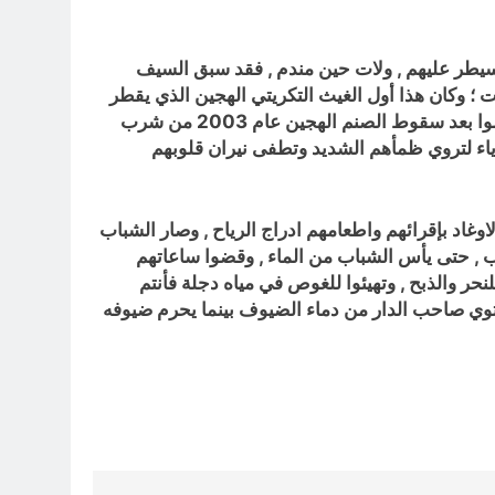
يسيطر عليهم , ولات حين مندم , فقد سبق السيف
 ؛ وكان هذا أول الغيث التكريتي الهجين الذي يقطر
سما ودما وقيحا وحميما , ثم وضعوهم في اماكن الاحتجاز , وبدأت هوايتهم المفضلة في تعذيب العراقيين الاصلاء , فقد حرموا بعد سقوط الصنم الهجين عام 2003 من شرب
رياء لتروي ظمأهم الشديد وتطفى نيران قلوبهم
وغاد بإقرائهم واطعامهم ادراج الرياح , وصار الشباب
ب , حتى يأس الشباب من الماء , وقضوا ساعاتهم
حر والذبح , وتهيئوا للغوص في مياه دجلة فأنتم
يرتوي صاحب الدار من دماء الضيوف بينما يحرم ضيوفه