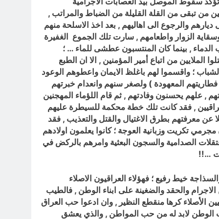
ي تؤكد سقوط الموصل بيد العصابات الاجرامية
ين من تبقى من القلة القليلة من الضباط والمراتب ,
يارهم والرجوع الى اهاليهم , بعد اخذ الاسلحة منهم
اء وسقاية الزوار واطعامهم , سارت تلك الجموع الغفيرة
الدماء , بينما كان المنتسبون عطشى للماء … ؛
الملايين من اتباع أمير المؤمنين , الا ان الطبع
لشباب ؛ واقسموا لهم باغلظ الايمان واعطوهم الوعود
 فطاريتهم المعهودة )
ولصغر سنهم وانعدام خبرتهم
هم , علهم يحسنون وفادتهم , ثم قام اللؤماء المهجنين
اقيين , فقد كانت تلك خطة محكمة للسيطرة عليهم
لا عن معرفتهم بطرق الاغتيال والقتل والتعذيب , فقد
هاداته الموثقة ؛ ان مجرمي تكريت وزبانية العوجة ؛ كانوا يعلمون اولادهم
عتقلات الصدامية والسجون البعثية وامرهم بالركض في
ت …!!
السذاجة خيط رفيع ؛ فهؤلاء العراقيون الاصلاء
اجرام والحقد والضغينة على ابناء الوطن , فالطيب
ين الأصلاء كرها منقطع النظير , وان ادعوا حب العراق
ب الوطن لابد له من حب المواطن , والذي يعشق