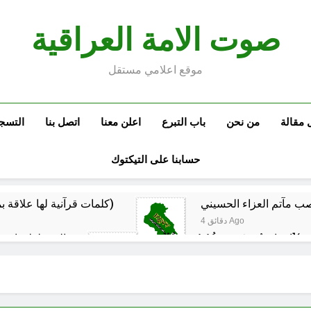
صوت الامة العراقية
موقع اعلامي مستقل
 مقالة
من نحن
باب التبرع
اعلن معنا
اتصل بنا
التسج
حسابنا على التيكتوك
كلمات قرآنية لها علاقة بمشاة أربعين الحسين: تسقي، آثر (ح 11)
4 دقائق Ago
المخطط بياني /
ساعتين Ago
ماذا لو كان المدير اقوى من الوزير ؟
المن
ساعتين Ago
م البيت العراقي‏ … حوار في الاصلاح الديني‏(الحلقة الاولى)‏