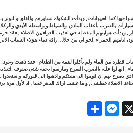
سوا فيها كما الحيوانات , وبدأت الشكوك تساورهم والقلق والتوتر 
سيارات ب
الضرب بأعقاب البنادق والسياط وبواسطة الأيدي
والركلات
ن ايامهم الحمراء الخوالي من خلال اراقة دماء هؤلاء الشباب الاب
اب قطرة من الماء ولم يأكلوا لقمة من الطعام , فقد ذهبت وعود الا
ء , انهالوا عليه بالضرب المبرح ومارسوا بحقه شتى صنوف التعذي
ي يصرخ بهم ان قوموا الى منيتكم واذهبوا الى قبوركم واستعدوا للن
ناءنا الاصلاء عطشى , و ما عشت اراك الدهر عجبا , اذ لأول مرة 
Share
Messenger
Snapc
X