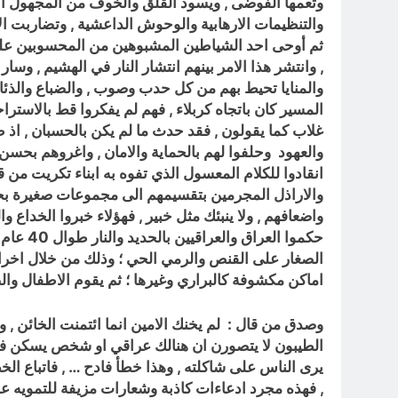
وتعمها الفوضى , ويسود القلق والخوف من المجهول الاجو
والتنظيمات الارهابية والوحوش الداعشية , وتضاربت الآ
ثم أوحى احد الشياطين المشبوهين من المحسوبين على ض
, وانتشر هذا الامر بينهم انتشار النار في الهشيم , وس
والمنايا تحيط بهم من كل حدب وصوب , والضباع والذئاب
المسير كان باتجاه كربلاء , فهم لم يفكروا قط بالاسترا
غلاب كما يقولون , فقد حدث ما لم يكن بالحسبان , اذ
والعهود وحلفوا لهم بالحماية والامان , واغروهم بحسن
انقادوا للكلام المعسول الذي تفوه به ابناء تكريت من 
والاراذل المجرمين بتقسيمهم الى مجموعات صغيرة بح
واضعافهم , ولا ينبئك مثل خبير , فهؤلاء خبروا الخداع 
حكموا 
الصغار على القنص والرمي الحي ؛ وذلك من خلال اخراج
اماكن مكشوفة كالبراري وغيرها ؛ ثم يقوم الاطفال وال
وصدق من قال : لم يخنك الامين انما ائتمنت الخائن , وه
الطيبون لا يتصورن ان هنالك عراقي او شخص يسكن فيه 
يرى الناس على شاكلته , وهذا خطأ فادح … , فاتباع الخ
, فهذه مجرد ادعاءات كاذبة وشعارات مزيفة للتمويه ع