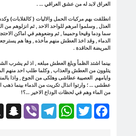
العراق لابد له من عشق العراقي … .
انطلقت بهم مركبات الحمل والاليات ( كالقلابات) وكد
العذل , وسلموا امرهم للواحد الاحد , ثم انزلوهم من ال
الدماء , وقد اخذ العطش منهم مأخذه , وها هم يسترجعو
المريضة الحاقدة .
بينما اشتد الظمأ وبلغ العطش مبلغه , اذ لم يشرب الشب
يتلوون من العطش والعذاب , وكلما طلب احد منهم الما
وايامهم العصيبة عطاشى وهلكى من الجوع , واذا بالمناد
عطشى … ؛ وارتوا انذال تكريت من الدماء بينما ذهب اب
من الماء وهم في لحظات الوداع الاخير …؟!
hat
Viber
Telegram
WhatsApp
Twitter
Facebook