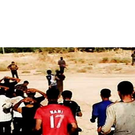
ساعتين Ago
مؤيد اللامي .. الأكثر إس
زمة فقدان الوطنية عند العراقيين.. بل (ازمة فقدان الوطنية بالعلم نف
العراقي) وبنفس الوقت (تغضب عندما ترى عراقي يرفع علم اجنبي)