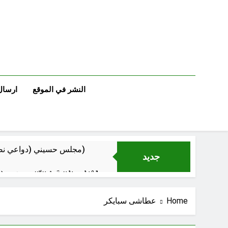
Ski
t
conten
النشر في الموقع
ارسال
مجلس حسيني (دواعي نصب مآتم العزاء الحسيني)
جديد
عْاشُورْاءُالسَّنَةُ الثَّالِثةَ عشَرَة(٢٢)[إِنتفاضةُ صفَر…تمرُّدٌ حُسَينيٌّ][ب]
Home
عطاشى سبايكر
‏نحو ترمي