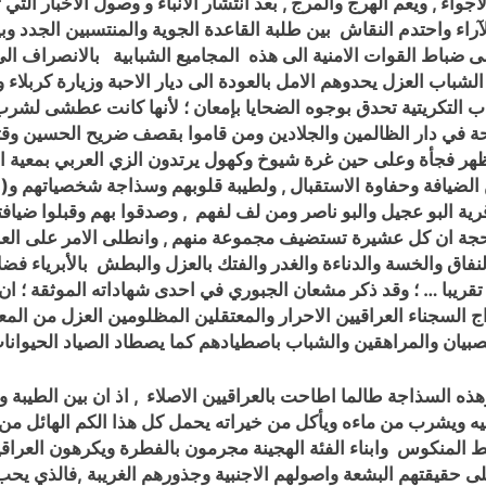
اء , ويعم الهرج والمرج , بعد انتشار الانباء و وصول الاخبار الت
راء واحتدم النقاش بين طلبة القاعدة الجوية والمنتسبين الجدد وب
باط القوات الامنية الى هذه المجاميع الشبابية بالانصراف الى د
ار الشباب العزل يحدوهم الامل بالعودة الى ديار الاحبة وزيارة كربل
 التكريتية تحدق بوجوه الضحايا بإمعان ؛ لأنها كانت عطشى لشرب 
حة في دار الظالمين والجلادين ومن قاموا بقصف ضريح الحسين وقتلوا 
 ظهر فجأة وعلى حين غرة شيوخ وكهول يرتدون الزي العربي بمعية ا
 الضيافة وحفاوة الاستقبال , ولطيبة قلوبهم وسذاجة شخصياتهم و(
قرية البو عجيل والبو ناصر ومن لف لفهم , وصدقوا بهم وقبلوا ضيافت
جة ان كل عشيرة تستضيف مجموعة منهم , وانطلى الامر على العر
والنفاق والخسة والدناءة والغدر والفتك بالعزل والبطش بالأبرياء فض
العراق والعراقيين بالحديد والنار طوال 40 عام تقريبا … ؛ وقد ذكر مشعان الجبوري في احدى ش
 السجناء العراقيين الاحرار والمعتقلين المظلومين العزل من الم
صبيان والمراهقين والشباب باصطيادهم كما يصطاد الصياد الحيوانا
ذه السذاجة طالما اطاحت بالعراقيين الاصلاء , اذ ان بين الطيبة و
ويشرب من ماءه ويأكل من خيراته يحمل كل هذا الكم الهائل من ال
ط المنكوس وابناء الفئة الهجينة مجرمون بالفطرة ويكرهون العراقي
لى حقيقتهم البشعة واصولهم الاجنبية وجذورهم الغريبة ,فالذي يح