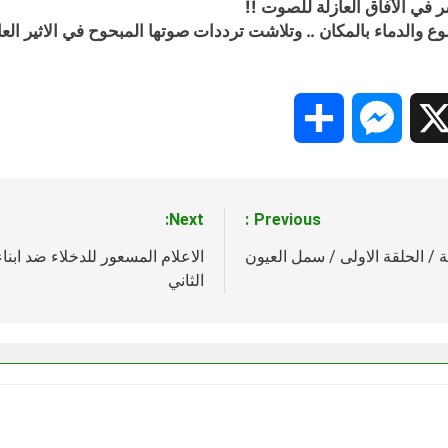
 في الآفاق العازلة للصوت !!
ها إليها 00 فقد امتزجت الدموع والدماء بالمكان .. وتلاشت ترددات صوتها المبحوح 
Share
Messenger
Snapc
X
Next:
Previous:
/ الحلقة الاولى / سمل العيون
الاعلام المسعور للدخلاء ضد ابناء
الثاني