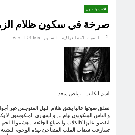
الادب والفنون
صرخة في سكون ظلام الزمن
لوحة النشوة / راي 
0
صوت الامة العراقية
سنتين Ago
1 Min
اسم الكاتب : رياض سعد
نطلق صوتها عاليا يشق ظلام الليل المتوجس عبر أجواء 
و الناس المنكوبون نيام .. , والسهارى المنكوسون لا يكتر
انقضوا عليها كالكلاب والضباع الجائعة .. هشموا اللحم 
تسارعت نبضات القلب المتفاجئ بهذه الوجوه البشعة وال