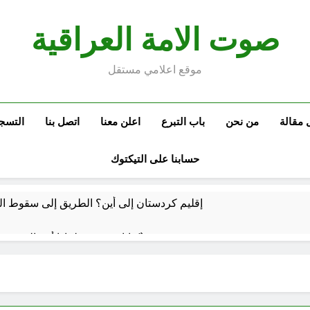
صوت الامة العراقية
موقع اعلامي مستقل
 مقالة
من نحن
باب التبرع
اعلن معنا
اتصل بنا
التسج
حسابنا على التيكتوك
إقليم كردستان إلى أين؟ الطريق إلى سقوط الح
كتابات رد عن لماذا أخذ الحسين معه النساء والأطفال الى كربلاء؟ (ح 5)
وتضخم الذات التعويضي
احياء ليلة الجمعة (نعمة بالكسر والفتح، نعمة ونعمت، نعمة ونعيم)
3 ساعات Ago
 للتوازنات الإقليمية
مشروع إنساني .. بدأ بكرتونة أدوية مجانية وانتهى بـ”صيدليات”خيرية !