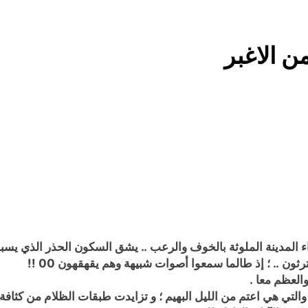
5 ساعات Ago
من حلف بغداد إلى الحلف السعودي التركي الباكستاني- وفوائد انضمام العراق له!
 الاغبر
الفلسفة التجريدية للانسان
شعراء العراق الذين بقيت
8 ساعات Ago
الولاية ال
المدينة الملوثة بالخوف والرعب .. يشق السكون الحذر الذي يسبق 
ثون .. ؛ إذ طالما سمعوا أصوات شبيهة وهم يقهقهون 00 !!
والعظم معا .
تي هي اعتم من الليل البهيم ؛ و تزايدت طبقات الظلام من كثافة 