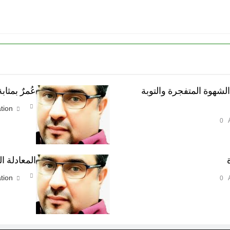
الشهوة المتفجرة والتوبة
عُمرٌ بمثاب
tion
0
المعادلة 
tion
0