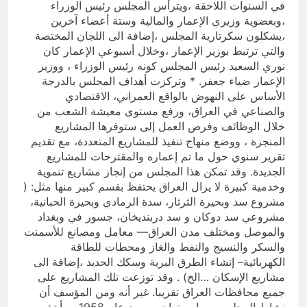
في السنوات اللاحقة ،ويترأس المجلس رئيس الوزراء
،وبعضوية وزيري الإعمار والمالية وستة أعضاء آخرين
،يشكلون سكرتارية المجلس ،إضافة الى اللجان المختصة
والتي ترتبط بوزير الإعمار ،وخلال أسبوعي الإعمار كان
نوري السعيد رئيس المجلس كونه رئيس الوزراء ، ووزير
الإعمار ضياء جعفر. * وتركزت أهداف المجلس بالدرجة
الأساس على النهوض بالواقع العمراني، الاقتصادي
والصناعي في العراق، ورفع مستوى معيشة الشعب من
خلال الوظائف وفرص العمل إلى ستوفرها المشاريع
المنجزة ، ووضع منهاج تنفيذ للمشاريع المتعددة، مع تقديم
تقرير سنوي حول ما تم إعماره والمقترحات للمشاريع
الجديدة. وقد تمكن هذا المجلس من إنجاز مشاريع تنموية
وخدمية كبيرة لا يزال العراق يحتفظ بقسم كبير منها مثل: (
مشروع سد وبحيرة الثرثار، سدة الرمادي وبحيرة الحبانية،
مشروعي سد دوكان و سد دربنديخان، جسور في وبغداد
والموصل ومختلف مدن العراق–– معامل ومصانع للأسمنت
والسكر والنسيج والنفط والغاز ومحطات للطاقة
الكهربائية– إنشاء الطرق البرية وسكك الحديد ،إضافة الى
مشاريع الإسكان …الخ) . وقد توزعت تلك المشاريع على
جميع محافظات العراق تقريبا. غير أنه ومن المؤسف أن
نشاط المجلس ومهامه تراجعت بعد عام 1958م . أخذين