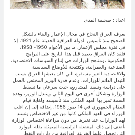
التجريدية للانسان
7 ساعات Ago
الولاية التكوينية / راي الفلسفة
اعداد : صحيفة المدى
التجريدية للانسان
8 ساعات Ago
يعرف العراق النجاح في مجال الإعمار والبناء بالشكل
الصحيح منذ تأسيس الدولة العراقية الحديثة عام 1921، إلا
في فترة مجلس الإعمار، ما بين الأعوام 1950- 1958،
فلقد كان العراق يعتمد قبل هذا التاريخ على البرامج
الحكومية ،ومناهج الوزارات في إتباع السياسات الاقتصادية،
الصناعية والعمرانية، وكنتيجة للأوضاع السياسية
والاقتصادية الغير مستقرة التي كان يعيشها العراق بسبب
التبدل الدائم للوزارات، وعدم قدرة الوزير المختص بالعمل
على دراسة وتنفيذ المشاريع، حيث سرعان ما تسقط
الوزارة وتشكل أخرى في اليوم الثاني ويتبدل الوزير، وهذه
السمة تميز بها العهد الملكي منذ تأسيسه ولغاية قيام
النظام الجمهوري في 14 تموز 1958، إضافة إلى إن اغلب
الوزراء في العهد الملكي كانوا من غير الاختصاص وتسند
لهم الوزارات عند تغيرها من دون مراعاة اختصاص الوزارة
،أضف إلى ذلك المعضلة الرئيسية المتمثلة بقلة الموارد
التي تحصل عليها الخزينة العراقية من واردات النفط