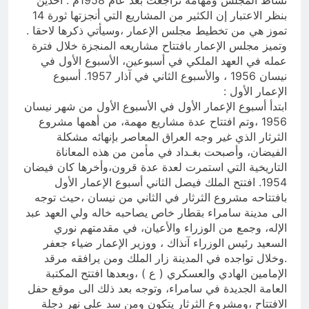
بنظر الاعتبار إن الكثير من المشاريع التي أنجزتها ثورة 14
تموز هي من تخطيط مجلس الإعمار ،وسيأتي ذكرها لاحقا .
وتميز مجلس الإعمار بافتتاح مشاريعه المنجزة خلال فترة
عمله في العهد الملكي في أسبوعين، الأسبوع الأول في
نيسان 1956 ، والأسبوع الثاني في آذار 1957. أسبوع
الإعمار الأول :
ابتدأ أسبوع الإعمار الأول في الأسبوع الأول من شهر نيسان
1956 ،وتم افتتاح عدة مشاريع مهمة، من أهمها مشروع
الثرثار الذي غير وجه العراق المعاصر بإنهائه مشكلة
الفيضان، وأصبحت بغـداد في مأمن من هذه المعاناة
التاريخية التي استمرت لعدة عدة قرون،وأخرها كان فيضان
1954. افتتح الملك فيصل الثاني أسبوع الإعمار الأول
بافتتاحه مشروع الثرثار في الثاني من نيسان ،حيث توجه
الى مدينة سامراء بقطار خاص يصاحبه خاله ولي العهد عبد
الإله، وجمع من الوزراء والأعيان، في مقدمتهم نوري
السعيد رئيس الوزراء آنذاك ، ووزير الإعمار ضياء جعفر
.وخلال تواجده في المدينة زار الملك ومن يرافقه مرقد
الإمامين الهادي والعسكري ( ع ) ،وبعدها افتتح المكتبة
العامة الجديدة في سامراء، وتوجه بعد ذلك الى موقع حفل
الافتتاح ،ومشروع الثرثار يتكون ومن سد على نهر دجلة