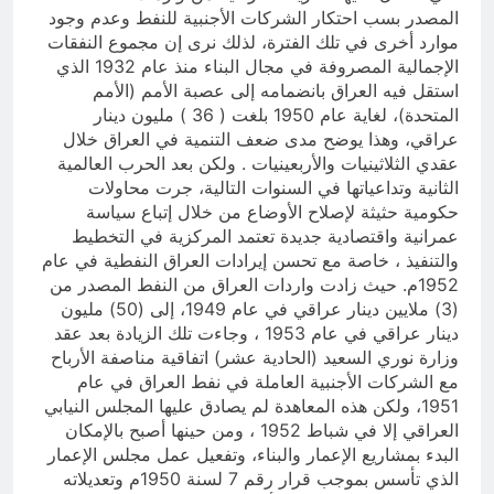
المصدر بسب احتكار الشركات الأجنبية للنفط وعدم وجود
موارد أخرى في تلك الفترة، لذلك نرى إن مجموع النفقات
الإجمالية المصروفة في مجال البناء منذ عام 1932 الذي
استقل فيه العراق بانضمامه إلى عصبة الأمم (الأمم
المتحدة)، لغاية عام 1950 بلغت ( 36 ) مليون دينار
عراقي، وهذا يوضح مدى ضعف التنمية في العراق خلال
عقدي الثلاثينيات والأربعينيات . ولكن بعد الحرب العالمية
الثانية وتداعياتها في السنوات التالية، جرت محاولات
حكومية حثيثة لإصلاح الأوضاع من خلال إتباع سياسة
عمرانية واقتصادية جديدة تعتمد المركزية في التخطيط
والتنفيذ ، خاصة مع تحسن إيرادات العراق النفطية في عام
1952م. حيث زادت واردات العراق من النفط المصدر من
(3) ملايين دينار عراقي في عام 1949، إلى (50) مليون
دينار عراقي في عام 1953 ، وجاءت تلك الزيادة بعد عقد
وزارة نوري السعيد (الحادية عشر) اتفاقية مناصفة الأرباح
مع الشركات الأجنبية العاملة في نفط العراق في عام
1951، ولكن هذه المعاهدة لم يصادق عليها المجلس النيابي
العراقي إلا في شباط 1952 ، ومن حينها أصبح بالإمكان
البدء بمشاريع الإعمار والبناء، وتفعيل عمل مجلس الإعمار
الذي تأسس بموجب قرار رقم 7 لسنة 1950م وتعديلاته