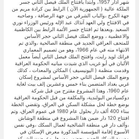
شهر آذار 1957، وابتدأ بافتتاح الملك فيصل الثاني جسر
الملكة عالية ( الجمهورية الآن ) الرابط بين كرادة مريم من
جهة الكرخ ،والباب الشرقي من جهة الرصافة ، وصاحبه
في الافتتاح ولي العهد آنذاك عبد الإله ورئيس الوزراء نوري
السعيد .وبعدها تم افتتاح جسر الأئمة الرابط بين الكاظمية
والاعظمية ، ووضع الملك فيصل الثاني حجر الأساس
للمتحف العراقي الجديد في منطقة الصالحية ،والذي تم
الانتهاء منه في عام 1966، وهو من تصميم المعماري
فرانك لويد رايت، وافتتح الملك فيصل الثاني أيضاً معمل
الألبان في أبو غريب الذي شيدت مبانيه الحكومة العراقية
وقدمت منظمة ( اليونيسيف ) المكائن والمعدات ، كذلك
وضع الملك فيصل الثاني حجر الأساس لمشروع إسكان
غربي بغداد المتضمن بناء خمس وعشرين إلف بيت لغاية
عام 1960، وهذا المشروع مقترح من قبل شركة
دوكسيادس البولندية، والمكلفة من قبل الحكومة العراقية
بوضع خطة لحل مشكلة السكن في العراق، وتقضي الخطة
ببناء 400 ألف دار بحلول عام 1980 في عموم العراق، وتم
افتتاح 120 دار ضمن هذا المشروع في منطقة الوشاش
،وألف دار في منطقة الشالجية لعمال السكك ،وفي نفس
الأسبوع إقامة المؤسسة المذكورة معرض الإسكان في
مديرية السكك الحديد، بحضور مديرها، وعرضت الشركة