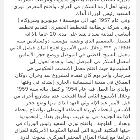
رؤيتها لحل ازمة السكن في العراق، وافتتح المعرض نوري
السعيد رئيس الوزراء آنذاك.
وفي عام 1957 عهد الى مؤسسة ( مونوبريو وشرؤكاه )
وهي شركة بريطانية للتخطيط الحضري، لتقديم تخطيط
أساسي لمدينة بغـداد ينفذ على مدى 20 عاما ،الا انه
استبدل بالتصميم الذي وضعته مؤسسة دوكسيادس سنة
1959 م .*** وخلال نفس الأسبوع افتتح الملك فيصل الثاني
معمل النسيج القطني في الموصل ووضع حجر الأساس
لمعمل السكر في الموصل أيضا ،وبعدها تحول إلى
السليمانية حيث افتتح معمل الإسمنت الحكومي في
سرجنار، وأخر يوم كان تفقده لمشروع سد وخزان دوكان
العملاق في مدينة السليمانية ،الجاري إنشائه في وقتها
،والذي بدأ العمل فيه عام 1954 واكتمل بنائه سنة 1959.
وخلال الأسبوع الثاني أيضا افتتحت عدة مشاريع أخرى من
قبل الأمير عبد الإله ولي العهد آنذاك منها وضع حجر
الأساس لمحطة كهرباء المنطقة الوسطى ،وافتتاح محطة
الإذاعة الجديدة في أبو غريب ،وطريق بغداد _المحمودية
وبغداد _ الفلوجة ، وافتتح نوري السعيد رئيس الوزراء في
حينها المكتبة الذرية التي أهدتها الحكومة الأمريكية للعراق
،تزامنا مع إنشاء العراق المختبر المركزي لبحوث الذرة