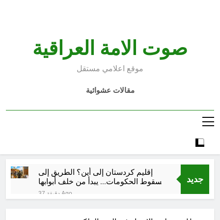
Ski
t
conten
صوت الامة العراقية
موقع اعلامي مستقل
مقالات عشوائية
إقليم كردستان إلى أين؟ الطريق إلى
جديد
سقوط الحكومات… يبدأ من خلف أبوابها
المغلقة
37 دقيقة Ago
كتابات رد عن لماذا أخذ الحسين معه
النساء والأطفال الى كربلاء؟ (ح 5)