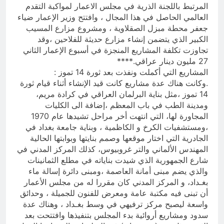
المرتبط باللجنة الذرية في مجلس الاعمار لمواكبة التقدم
العالمي الحاصل في هذا المجال ، وافتتح وزير الإعمار ضياء
جعفر محطة مبزل الصقلاوية ، ومشروع مزارع المسيب
الكبير الذي يتضمن إنشاء مزارع حديثة للفلاحين ،وقد
تجاوزت تكلفة المشاريع المنجزة في أسبوع الإعمار الثاني
27 مليون دينار عراقي.****
المشاريع التي أكملت ونفذت بعد ثورة 14 تموز :
.وكانت هناك عدة مشاريع كانت قيد الإنشاء أثناء قيام ثورة
14 تموز ،مثل بناية البرلمان العراقي في كرادة مريم،
ومدينة الطب في باب المعظم ،إضافة الى الكليات
المجاورة لها، التي انتهت أخر مراحل تشيدها عام 1970
،ومستشفيات الكرخ و الكاظمية ، وبناية جامعة بغداد في
الجادرية التي اختار موقعها وصمم بنايتها وبوابتها الحالية
المهندس الألماني والتر غروبيوس، كذلك المركز المدني في
شارع الجمهورية الذي شيدت بناياته في مطلع الثمانينات
والذي يضم مبنى أمانة العاصمة ،ومبنى دائرة إسالة ماء
بغـداد، و المركز المدني كان مقررا له من مجلس الأعمار
أن تبنى فيه مكتبة عامة ومعرض للفنون للجميلة ، وحدائق
واسعة ليصبح مركز ترفيهي في وسط بغـداد ، وهناك عدة
سدود ومشاريع أروائية بدء المجلس بتنفيذها وافتتحت بعد