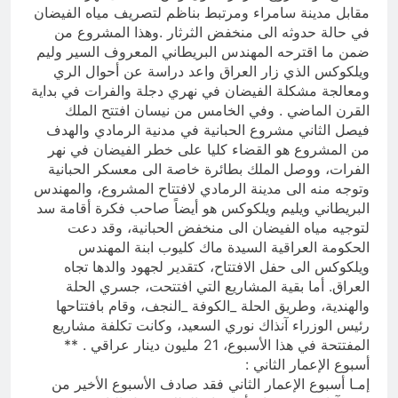
مقابل مدينة سامراء ومرتبط بناظم لتصريف مياه الفيضان
في حالة حدوثه الى منخفض الثرثار .وهذا المشروع من
ضمن ما اقترحه المهندس البريطاني المعروف السير وليم
ويلكوكس الذي زار العراق واعد دراسة عن أحوال الري
ومعالجة مشكلة الفيضان في نهري دجلة والفرات في بداية
القرن الماضي . وفي الخامس من نيسان افتتح الملك
فيصل الثاني مشروع الحبانية في مدنية الرمادي والهدف
من المشروع هو القضاء كليا على خطر الفيضان في نهر
الفرات، ووصل الملك بطائرة خاصة الى معسكر الحبانية
وتوجه منه الى مدينة الرمادي لافتتاح المشروع، والمهندس
البريطاني ويليم ويلكوكس هو أيضاً صاحب فكرة أقامة سد
لتوجيه مياه الفيضان الى منخفض الحبانية، وقد دعت
الحكومة العراقية السيدة ماك كليوب ابنة المهندس
ويلكوكس الى حفل الافتتاح، كتقدير لجهود والدها تجاه
العراق. أما بقية المشاريع التي افتتحت، جسري الحلة
والهندية، وطريق الحلة _الكوفة _النجف، وقام بافتتاحها
رئيس الوزراء آنذاك نوري السعيد، وكانت تكلفة مشاريع
المفتتحة في هذا الأسبوع، 21 مليون دينار عراقي . **
أسبوع الإعمار الثاني :
إمـا أسبوع الإعمار الثاني فقد صادف الأسبوع الأخير من