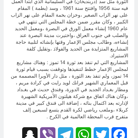
الثورة مثل سد (دربنديخان) في السليمانية الذي ابتدا العمل
فيه سنة 1956 وافتتح سنة 1961 ، وسد (بطمة ) المقام
على نهر الزاب الصغير ،وخزان بخمة المقام على نهر الزاب
الكبير ، وكان مقرر ضمن خطة المجلس التي تنتهي في
عام 1960 إنشاء معمل الورق في البصرة ،ومعمل الحديد
والصلب في جنوب العراق ،واختيرت مدينة البصرة عند
إنشاءه، وطالب مجلس الإعمار وقتها بإنشائه لتلبية حاجة
المشاريع المتزايدة من الحديد والفولاذ ،وتقليل كلفة
الاستيراد.
المشاريع التي لم تنفذ بعد ثورة 14 تموز : وهناك مشاريع
لمجلس الإعمار خطط لتنفيذها وتوقفت بسبب قيام ثورة
14 تموز، ولم تنفذ بعد الثورة ، مثل دار الأوبرا المصممة من
قبل المعماري الشهير فرانك لويد رايت في كرادة مريم ،
ومطار بغـداد الجديد في الدورة، وفندق حديث في بغـداد
،وكان هناك اتفاق مع شركة هيلتون الأمريكية الشهيرة
لإدارته بعد اكتمال بنائه ، إضافة الى فندق كبير في مدينة
كربلاء ،وملعب رياضي لكرة القدم يتسع لسبعين إلف
متفرج قرب المحطة العالمية في الكرخ .
Snapchat
Viber
Telegram
WhatsApp
Twitter
Facebook