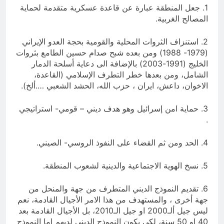
1. جعل المنطقة عبارة عن قاعدة عسكرية متقدمة لحماية
المصالح الغربية.
2. استنزاف الثروات المحلية والقومية بحجة العدو الإيراني
(1979- 1988) ومن بعده شبح صدام حسين الطامع بثروات
الخليج (1991-2003) بالإضافة الى دعاية أسلحة الدمار
الشامل، ومن بعدها خطر التطرف الإسلامي (القاعدة،
الاخوان، داعش، ايران ، حزب الله، الحشد الشعبي ….ألخ).
3. حماية امن إسرائيل وهو هدف ديني – قومي- استراتيجي
.
4. الحد ومن ثم القضاء على النفوذ الروسي- الصيني.
5. نسخ الهوية الاجتماعية والدينية لشعوب المنطقة.
6. تقديم النموذج الديني المتطرف من جهة والمنحل من
جهة أخرى ، والمستهدف من هذا الامر الأجيال القادمة، نعم
ليس جيل ألـ2000 او جيل الـ2010، بل الأجيال القادمة بعد
40 او 50 سنة، لكي يكون النموذج الديني لديهم اما النموذج