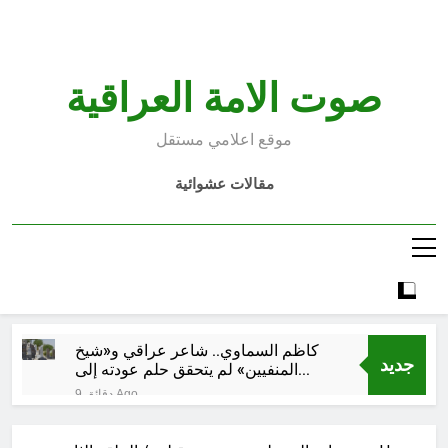
Ski
t
conten
صوت الامة العراقية
موقع اعلامي مستقل
مقالات عشوائية
كاظم السماوي.. شاعر عراقي و«شيخ
جديد
المنفيين» لم يتحقق حلم عودته إلى
الوطن إلا بعد وفاته
9 دقائق Ago
النصر الوحيد توقفت الحرب العبثية،
نعيم عاتي