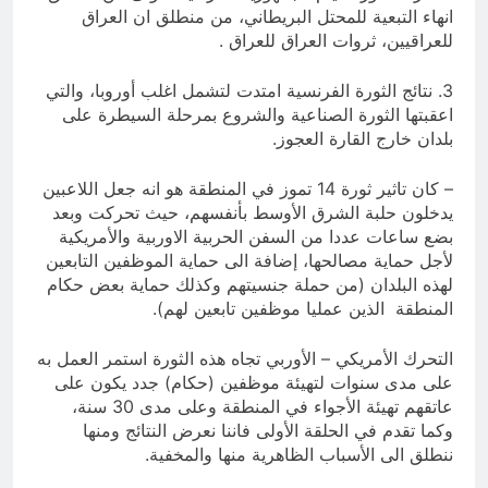
انهاء التبعية للمحتل البريطاني، من منطلق ان العراق
للعراقيين، ثروات العراق للعراق .
3. نتائج الثورة الفرنسية امتدت لتشمل اغلب أوروبا، والتي
اعقبتها الثورة الصناعية والشروع بمرحلة السيطرة على
بلدان خارج القارة العجوز.
– كان تاثير ثورة 14 تموز في المنطقة هو انه جعل اللاعبين
يدخلون حلبة الشرق الأوسط بأنفسهم، حيث تحركت وبعد
بضع ساعات عددا من السفن الحربية الاوربية والأمريكية
لأجل حماية مصالحها، إضافة الى حماية الموظفين التابعين
لهذه البلدان (من حملة جنسيتهم وكذلك حماية بعض حكام
المنطقة الذين عمليا موظفين تابعين لهم).
التحرك الأمريكي – الأوربي تجاه هذه الثورة استمر العمل به
على مدى سنوات لتهيئة موظفين (حكام) جدد يكون على
عاتقهم تهيئة الأجواء في المنطقة وعلى مدى 30 سنة،
وكما تقدم في الحلقة الأولى فاننا نعرض النتائج ومنها
ننطلق الى الأسباب الظاهرية منها والمخفية.