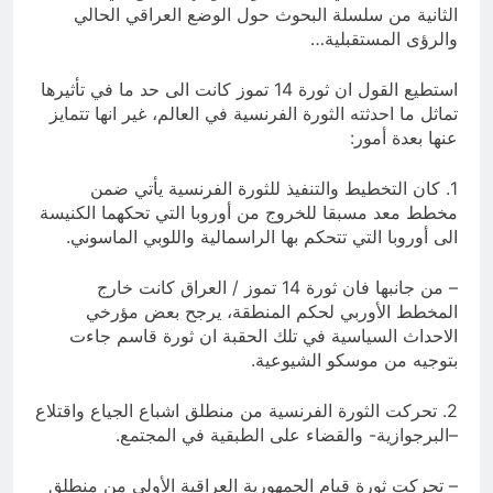
الثانية من سلسلة البحوث حول الوضع العراقي الحالي
والرؤى المستقبلية…
استطيع القول ان ثورة 14 تموز كانت الى حد ما في تأثيرها
تماثل ما احدثته الثورة الفرنسية في العالم، غير انها تتمايز
عنها بعدة أمور:
1. كان التخطيط والتنفيذ للثورة الفرنسية يأتي ضمن
مخطط معد مسبقا للخروج من أوروبا التي تحكهما الكنيسة
الى أوروبا التي تتحكم بها الراسمالية واللوبي الماسوني.
– من جانبها فان ثورة 14 تموز / العراق كانت خارج
المخطط الأوربي لحكم المنطقة، يرجح بعض مؤرخي
الاحداث السياسية في تلك الحقبة ان ثورة قاسم جاءت
بتوجيه من موسكو الشيوعية.
2. تحركت الثورة الفرنسية من منطلق اشباع الجياع واقتلاع
–البرجوازية- والقضاء على الطبقية في المجتمع.
– تحركت ثورة قيام الجمهورية العراقية الأولى من منطلق