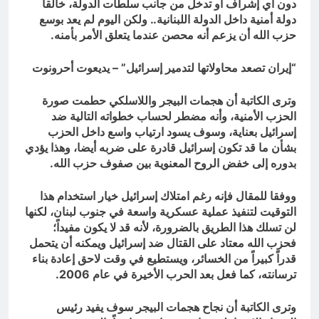
دون أي إشراف أو تدخل من جانب سلطات الدولة، خالقا
دولة أمنية داخل الدولة اللبنانية.. ولكن اليوم لم يعد بوسع
حزب الله أن يزعم أنه محصن عندما يتعلق الأمر بأمنه.
“إيران تصعد محاولاتها لتدمير إسرائيل” – يديعوت أحرونوت
وترى الكاتبة أن هجمات البيجر واللاسلكي حطمت صورة
الحزب الأمنية، وأنه مضطر لحساب خطواته التالية ضد
إسرائيل بعناية، وسوف يسود ارتياب واسع داخل الحزب
بشأن ما قد تكون إسرائيل قادرة على ضربه أيضا، وهذا يؤدي
بدوره إلى خفض الروح المعنوية بين صفوف حزب الله.
ووفقا للمقال فإنه رغم امتلاك إسرائيل خيار استخدام هذا
التوقيت لتنفيذ عملية عسكرية واسعة في جنوب لبنان، لكنها
لن تسلك هذا الطريق بالضرورة، لأنه قد لا يكون مفيداً؛
فحزب الله معتاد على القتال ضد إسرائيل ويمكنه أن يتحمل
قدراً كبيراً من الخسائر، ويستطيع في وقت لاحق إعادة بناء
ترسانته، كما فعل بعد الحرب الأخيرة في عام 2006.
وترى الكاتبة أن نجاح هجمات البيجر سوف يفيد رئيس