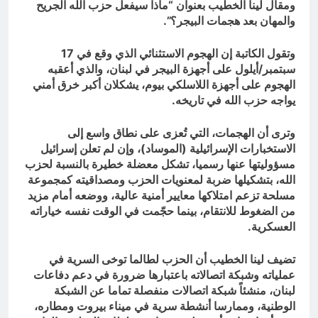
ومقال لينا الخطيب بعنوان “ماذا سيفعل حزب الله الجريح
والمهان بعد هجمات البيجر؟”.
وتقول الكاتبة إن الهجوم الاستثنائي الذي وقع في 17
سبتمبر/أيلول على أجهزة البيجر في لبنان، والذي أعقبه
الهجوم على أجهزة اللاسلكي بيوم، يشكلان أكبر خرق أمني
يواجه حزب الله في تاريخه.
وترى أن الهجمات، التي تُعزى على نطاق واسع إلى
الاستخبارات الإسرائيلية (الموساد)، وإن لم تعلن إسرائيل
مسؤوليتها عنها رسميا، تشكل معضلة خطيرة بالنسبة لحزب
الله، بتشكيلها ضربة لمعنويات الحزب ومصداقيته كمجموعة
مسلحة تزعم امتلاكها معايير أمنية عالية، ووضعه أمام مزيد
من الضغوط للانتقام، بينما حجّمت في الوقت نفسه خياراته
العسكرية.
تضيف لينا الخطيب أن الحزب لطالما توخى السرية في
عملياته وشبكة اتصالاته باعتبارها ضرورة في دعم دفاعات
لبنان، منشئاً شبكة اتصالات منفصلة تماما عن الشبكة
الوطنية، وممارسا أنشطة سرية في ميناء بيروت ومطاره،