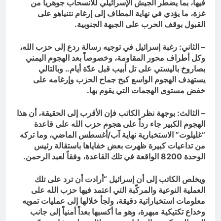
فيها، بما يضطر الجيش الإسرائيلي للانسحاب جوهريا من
غزة، ما يؤدي في نهاية المطاف إلى إرغام نتنياهو على
القبول بوقف الحرب على الجبهة الجنوبية.
– الثاني: رغبة إسرائيل في توجيه رسالة ردع إلى حزب الله،
وكل أطراف محور المقاومة، وخصوصاً بعد الهجوم اليمني
بصاروخ باليستي على تل أبيب قبل عدّة أيام.. وبالتالي
يستهدف الهجوم الواسع كبح جماح الحزب وإرغامه على
خفض مستوى الهجمات التي يقوم بها.
– الثالث: بوجهة نظر الكاتب فإن الأقرب إلى الحقيقة، أن هذا
الهجوم الكبير جاء رداً على هجوم حزب الله على قاعدة
“غليلوت” الاستخبارية نهاية آب/أغسطس الماضي، وما تركه
من تداعيات كبيرة ظهرت بعض خفاياها باستقالة رئيس
الوحدة 8200 الواقعة في تلك القاعدة، وفقاً لعبد الرحمن.
ويخلص الكاتب إلى أن إسرائيل “أرادت أن ترد على تلك
العملية النوعية والمركّبة التي اعتمد فيها حزب الله على
معلومات استخباراتية دقيقة، ولجأ خلالها إلى عمليات تمويه
وخداع تكتيكية مبهرة، وهو ما أكسبها بعداً أمنياً إلى جانب