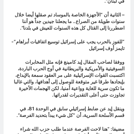
في لبنان”.
– الثانية أن “الأجهزة الخاصة بالموساد تم صقلها أيضا خلال
سنوات طويلة من الصراع.. ما يجعلنا جيدين جداً هو أننا
اضطررنا إلى القتال كل هذه السنوات للعيش في بلدنا”.
“للفوز بالحرب يجب على إسرائيل توسيع اتفاقيات أبراهام”-
تايمز أوف إسرائيل
ووفقا لصاحب المقال إيد كامينغ فإنه مثل المخابرات
السوفيتية والأمريكية والبريطانية في أوج الحرب الباردة،
اكتسبت القوات الإسرائيلية على مر العقود سمعة بالإبداع،
بإيجادها طرقا غير متوقعة للوصول إلى أهدافها، والتي غالبا
ما تكون سرية للغاية وواعية أمنيا، لكن الهجمات الأخيرة
تجاوزت حتى أعلى التقديرات لقدراتها.
وينقل إيد عن ضابط إسرائيلي سابق في الوحدة 81، في
قسم الأسلحة السرية، أن “كل شيء يبدأ بتحديد الفرصة”.
مضيفا: “هنا لاحت الفرصة عندما طلب حزب الله شراء