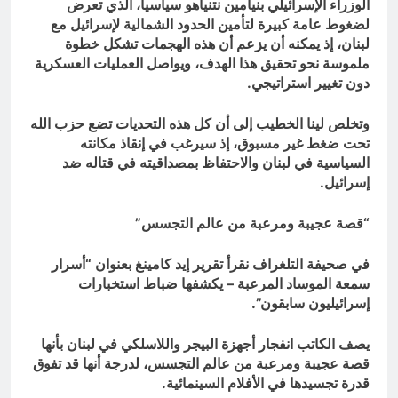
الوزراء الإسرائيلي بنيامين نتنياهو سياسياً، الذي تعرض
لضغوط عامة كبيرة لتأمين الحدود الشمالية لإسرائيل مع
لبنان، إذ يمكنه أن يزعم أن هذه الهجمات تشكل خطوة
ملموسة نحو تحقيق هذا الهدف، ويواصل العمليات العسكرية
دون تغيير استراتيجي.
وتخلص لينا الخطيب إلى أن كل هذه التحديات تضع حزب الله
تحت ضغط غير مسبوق، إذ سيرغب في إنقاذ مكانته
السياسية في لبنان والاحتفاظ بمصداقيته في قتاله ضد
إسرائيل.
“قصة عجيبة ومرعبة من عالم التجسس”
في صحيفة التلغراف نقرأ تقرير إيد كامينغ بعنوان “أسرار
سمعة الموساد المرعبة – يكشفها ضباط استخبارات
إسرائيليون سابقون”.
يصف الكاتب انفجار أجهزة البيجر واللاسلكي في لبنان بأنها
قصة عجيبة ومرعبة من عالم التجسس، لدرجة أنها قد تفوق
قدرة تجسيدها في الأفلام السينمائية.