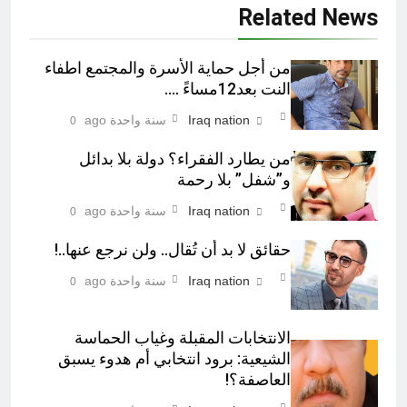
Related News
من أجل حماية الأسرة والمجتمع اطفاء
النت بعد12مساءً ….
Iraq nation
سنة واحدة ago
0
من يطارد الفقراء؟ دولة بلا بدائل
و”شفل” بلا رحمة
Iraq nation
سنة واحدة ago
0
حقائق لا بد أن تُقال.. ولن نرجع عنها..!
Iraq nation
سنة واحدة ago
0
الانتخابات المقبلة وغياب الحماسة
الشيعية: برود انتخابي أم هدوء يسبق
العاصفة؟!