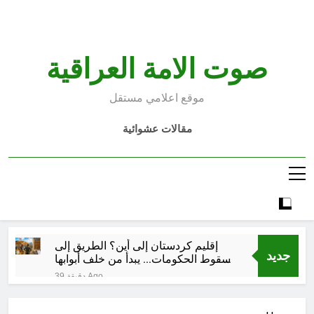
Ski
t
conten
صوت الامة العراقية
موقع اعلامي مستقل
مقالات عشوائية
إقليم كردستان إلى أين؟ الطريق إلى
جديد
سقوط الحكومات… يبدأ من خلف أبوابها
المغلقة
39 دقيقة Ago
كتابات رد عن لماذا أخذ الحسين معه
النساء والأطفال الى كربلاء؟ (ح 5)