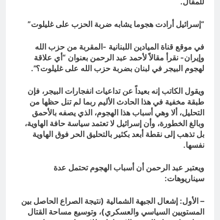
للمقال.
“إسرائيل أرادت هجوما يشابه ضربة الحزب على غليلوت”
في موقع قناة الميادين اللبنانية -المقربة من حزب الله
وإيران- نقرأ مقالاً لأحمد عبد الرحمن بعنوان “أي علاقة
لهجوم البيجر في لبنان بضربة حزب الله على غليلوت؟”.
ويقول الكاتب إنه بعيداً عن تداعيات انفجارات البيجر، فإن
طبقة مخفية في هذا الحادث الأليم ربما لم تنل حظها من
التحليل، ألا وهي أسباب هذا الهجوم، الذي يصفه بالأحمق
وبالغ الخطورة، وأن إسرائيل لا تعتمد سياسة حافة الهاوية،
بل تذهب إلى نقطة أبعد بكثير بالتحليق الحر فوق الهاوية
نفسها.
ويعتبر عبد الرحمن أن أسباب الهجوم تحتمل عدة
سيناريوهات:
– الأول: إشعال الجبهة الشمالية (نتيجة الصراع الحاصل بين
المستويين السياسي والعسكري)، وتوسيع مساحة القتال