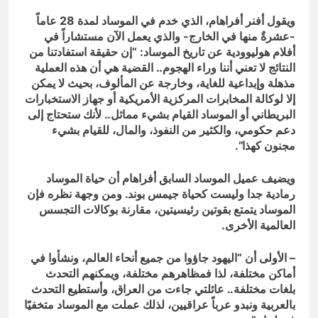
ويقول أفنر أفراهام، الذي خدم في الموساد لمدة 28 عاماً
-عشرةٌ منها في الخارج- والذي يعمل الآن مستشاراً في
أفلام هوليوودية عن تاريخ الموساد: “إن حقيقة استفادتنا من
النتائج لا تعني أننا وراء الهجوم.. القضية هي أن هذه العملية
مذهلة وإبداعية للغاية، وخارجة عن المألوف، بحيث لا يمكن
إلا لوكالة المخابرات المركزية الأمريكية أو جهاز الاستخبارات
البريطاني أو الموساد القيام بشيء مماثل.. لأنك ستحتاج إلى
دعم حكومي، والكثير من النفوذ، والمال، للقيام بشيء
مجنون كهذا”.
ويضيف عميل الموساد السابق أفراهام أن حياة الموساد
رمادية جدا وليست كحياة جيمس بوند. ومن وجهة نظره فإن
الموساد يتمتع بقوتين رئيسيتين، مقارنة بوكالات التجسس
العالمية الأخرى.
– الأولى أن “اليهود جاؤوا من جميع أنحاء العالم، ونشأوا في
أماكن مختلفة، لذا فمظاهرهم مختلفة، ويمكنهم التحدث
بلغات مختلفة.. عائلتي جاءت من العراق، وأستطيع التحدث
بالعربية ونبدو عرباً عراقيين، لذلك عملت مع الموساد متخفيًا