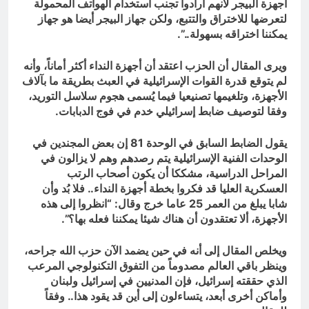
أجهزة البيجر لأنهم أرادوا تجنب استخدام الهواتف المحمولة
لتعرضها للاختراق والتتبع، ولكن جهاز البيجر أيضا هو جهاز
يمكننا اختراقه بسهولة..”.
ويرى المقال أن الحزب اعتقد أن أجهزة النداء أكثر أماناً، وأنه
لم يتوقع قدرة القوات الإسرائيلية في العبث بطريقة ما بآلاف
الأجهزة، وتلغيمها تصنيعيا فيما يُسمى هجوم سلاسل التوريد،
وفقا لتوصيف ضابط إسرائيلي خدم في فوج الدبابات.
يقول الضابط السابق في الوحدة 81 إن بعض المجندين في
الوحدات الفنية الإسرائيلية يتم رصدهم وهم لا يزالون في
المراحل الدراسية، مشككا أن يكون أصحاب الرتب
العسكرية العليا قد فكروا بخطة أجهزة النداء.. فلا بُد وأن
شابا يبلغ من العمر 25 عاما خرج وقال: “انظروا إلى هذه
الأجهزة، ألا تعتقدون أن هناك شيئا يمكننا فعله بها؟”.
ويخلص المقال إلى أنه في حين يضمد الآن حزب الله جراحه،
وينظر باقي العالم مصدوماً من التفوق التكنولوجي المرعب
الذي حققته إسرائيل، فإن المدنيين في إسرائيل ولبنان
وأماكن أخرى أبعد، يتساءلون إلى أين قد يقود هذا.. وفقاً