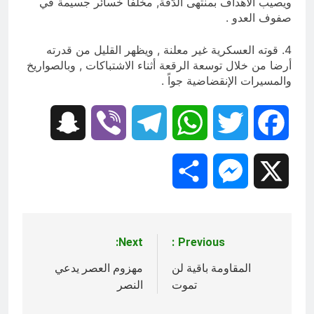
ويصيب الأهداف بمنتهى الدّقة, مخلفا خسائر جسيمة في
صفوف العدو .
4. قوته العسكرية غير معلنة , ويظهر القليل من قدرته
أرضا من خلال توسعة الرقعة أثناء الاشتباكات , وبالصواريخ
و‏المسيرات الإنقضاضية جواً .
Snapchat
Viber
Telegram
WhatsApp
Twitter
Facebook
Share
Messenger
X
Next:
Previous:
تصفّح
المقالات
المقاومة باقية لن
مهزوم العصر يدعي
تموت
النصر