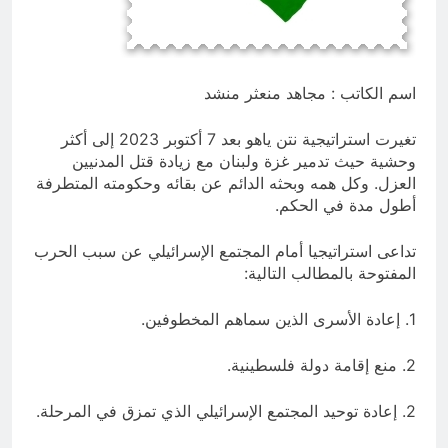
والسياسيّة للأتفاق الإطاري
5 ساعات Ago
قويدات مجلس قيادة ثورة الإطار
التسخيتي, من اصحاب الكساء الى
المعصوبين الاثني عشر، حجج اللات
اسم الكاتب : مجاهد منعثر منشد
7 ساعات Ago
تغيرت استراتيجية نتن ياهو بعد 7 أكتوبر 2023 إلى أكثر
وحشية حيث تدمير غزة ولبنان مع زيادة قتل المدنيين
العزل. وكل همه وبحثه الدائم عن بقائه وحكومته المتطرفة
أطول مدة في الحكم.
تداعى استراتيجيا أمام المجتمع الإسرائيلي عن سبب الحرب
المفتوحة بالمطالب التالية:
1. إعادة الأسرى الذين سماهم المخطوفين.
2. منع إقامة دولة فلسطينية.
2. إعادة توحيد المجتمع الإسرائيلي الذي تمزق في المرحلة.