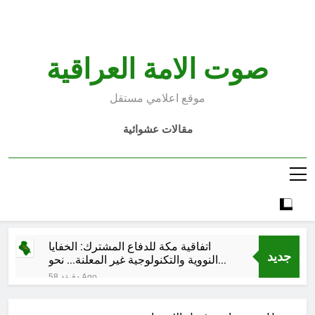
Ski
t
conten
صوت الامة العراقية
موقع اعلامي مستقل
مقالات عشوائية
اتفاقية مكة للدفاع المشترك: الخفايا
جديد
النووية والتكنولوجية غير المعلنة… نحو
هندسة ردع جديدة في الشرق الأوسط ؟
58 دقيقة Ago
خطب صلاة الجمعة (ح 26) (مفهوم
أسماء الله الحسنى)