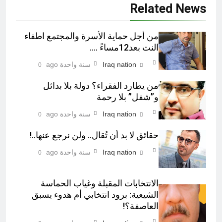
Related News
من أجل حماية الأسرة والمجتمع اطفاء
النت بعد12مساءً ….
Iraq nation
سنة واحدة ago
0
من يطارد الفقراء؟ دولة بلا بدائل
و”شفل” بلا رحمة
Iraq nation
سنة واحدة ago
0
حقائق لا بد أن تُقال.. ولن نرجع عنها..!
Iraq nation
سنة واحدة ago
0
الانتخابات المقبلة وغياب الحماسة
الشيعية: برود انتخابي أم هدوء يسبق
العاصفة؟!