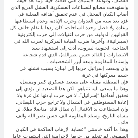
القصف، وقواعد الاشتباك التي طالت حيفا وما بعد حيفا،
واستهدفت مصانع للصناعات العسكرية. الفشل الذريع الذي
أصاب الكيان المحتل في عدم تحقيق أهدافه المعلنة في
غزة بعد سنة من العدوان وحرب الإبادة، وعدم استطاعتها
بإعادة ولا فصل وحدة الساحات، كان ردها بانتقام خالف كل
القوانيين الدولية، من حرب اغتيالات إلى حرب إلكترونية
(سيبرانية)، وآخرها ضرب القيادة المركزية لحزب الله في
الضاحية الجنوبية لبيروت، أدت إلى استشهاد سيد
الانتصارات ( القائد حسن نصرالله)، الذي قدم شجاعة
وإسنادا للمقاومة ومعه أبرز الشخصيات..
وان وسعت إسرائيل حربها إلى لبنان؛ بسبب فشلها في
حسم معركتها في غزة،
فإن المنطقة مقبلة على تصعيد عسكري كبير ومفتعل،
وهذا ما يسعى اليه نتنياهو، لكن هذا التصعيد لن يؤدي إلى
تحقيق أهدافها “إسرائيل”، لا في حرب ابادتها عل غزة ولا
إعادة المستوطنين في الشمال ولا تراجع حزب الليطاني،
وان استطاعت يد الاغتيال أن تطال قائدا مناضلا بطلا، لن
ينساه التاريخ، وستلد المقاومة الف حسن نصر الله والف
قائد..
وهذا ما أكده خامنئي “عصابة الإرهاب الحاكمة في الكيان
الصهيوني لم تتعلم من حربها الإجرامية التي استمرت عاما