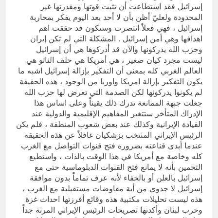
إسرائيل فقد استطاعت أن تثبت قوتها ومقدرتها غير
المحدودة ولعليّ أظن بأن لا أحد بعد اليوم يفكر بمحاربة
إسرائيل ، فهي فعلاً انتصرت وستكون قد حققت اهم
اهدافها وهي أمن إسرائيل . المشكلة التي لم تكن إيران
وحزب الله يدركونها والآن قد أدركوها هي أن إسرائيل
ليست مجرد كيان صغير ، هي أمريكا هي حلف الناتو هي
العالم الغربي كله بمعنى أن التفكير بإزالة إسرائيل اشبه ما
يكون التفكير بإزالة امريكا واوربا من الوجود ، هذه الحقيقة
لم يكونوا يدركونها لكن الصدمة التي تعرض لها حزب الله
جعلت جبهة الممانعة تدرك ذلك يقيناً وعلى اساس هذا
الإدراك المتأخر ستتغير المفاهيم الإقليمية والدولية عند
القيادة الإيرانية وكذلك عند بعض شعوب المنطقة ، فلم يكن
الرئيس الإيراني المنتخب بزشكيان غافلاً عن هذه الحقيقة
عندما أبدى قناعته بضرورة فتح قنوات التواصل مع الغرب
كله وخاصة مع أمريكا في هذا الوقت بالذات ، واستطيع
التخمين بأنه لا يمانع فتح القنوات الدبلوماسية حتى مع
إسرائيل بالعلن أو بالخفاء لأنه عرف تماماً بدون موافقة
إسرائيل لا جدوى من أية مفاوضات مستقبلية مع الغرب ،
هذه ليست تحليلات مكتبية هذه وقائع أفرزتها احداث غزة
وحرب لبنان وأكدتها تصريحات الرئيس الإيراني المرنة جداً