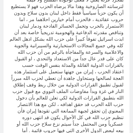
لترسانته الصاروخية وهذا مالا يرضاه الحزب فهو لا يستطيع
أن يكون حزباً سياسياً فقط داخل لبنان بدون سلاح وبدون
حروب عقائدية ، فالحزب أمام خيارين احلاهما مر ، اما
الأستمرار بالحرب وتحمل الخسائر الفادحة ودمار لبنان
وتناقص مقدرته الدفاعية والهجومية تدريجياً خاصة بعد أن
ابدت اسرائيل تفوقاً كبيراً على حزب الله بشكل اذهل العالم
كله وفي جميع المجالات الاستخبارتية والسيبرانية والجوية
والاعلامية والسرعة والمفاجأة بالرغم من أن حزب الله
كان على قدر عال جداً من الاستعداد والتحدي ، او القبول
بالقرارات الدولية القاتلة والمذلة بنفس الوقت حسب
اعتقاد الحزب ، إيران من جهتها ستعمل على استثمار هذه
العجة لصالحها وستحاول جاهدة أن تعطي لحزب الله مبرراً
لقبول تطبيق القرارات الدولية من خلال ربط وقف إطلاق
النار في غزة وبدأ مفاوضات الملف النووي مع قبول حزب
الله بتطبيق القرارات الدولية لكي تعلن للعالم بأن دخول
حزب الله الحرب قد حقق اهدافه ، لكن مع هذا الانتصار
المعنوي إن تحقق لجبهة الممانعة التي تقودها إيران فأن
تنظيم حزب الله في كل الأحوال يكون قد انتهى دوره
عسكرياً ومن المحتمل جداً سيتم نزع سلاح حزب الله أو
بيعه لبعض الدول الأخرى التي فيها حروب قائمة . أما