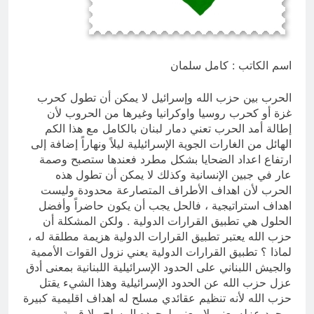
والسياسيّة للأتفاق الإطاري
7 ساعات Ago
قراءة تحليليّة في الأبعاد القانونيّة
والسياسيّة للأتفاق الإطاري
اسم الكاتب : كامل سلمان
7 ساعات Ago
الحرب بين حزب الله وإسرائيل لا يمكن أن تطول كحرب
غزة أو كحرب روسيا واوكرانيا وغيرها من الحروب لأن
إطالة أمد الحرب تعني دمار لبنان بالكامل مع هذا الكم
الهائل من الغارات الجوية الإسرائيلية ليلاً ونهاراً إضافة إلى
ارتفاع اعداد الضحايا بشكل مطرد فعندها ستصبح وصمة
عار في جبين الإنسانية وكذلك لا يمكن أن تطول هذه
الحرب لأن اهداف الأطراف المتصارعة محدودة وليست
اهداف استراتيجية ، فالحل يجب أن يكون حاضراً وأفضل
الحلول هي تطبيق القرارات الدولية . ولكن المشكلة أن
حزب الله يعتبر تطبيق القرارات الدولية هزيمة مطلقة له ،
لماذا ؟ تطبيق القرارات الدولية يعني نزول القوات الأممية
والجيش اللبناني على الحدود الإسرائيلية اللبنانية بمعنى أدق
عزل حزب الله عن الحدود الإسرائيلية وهذا الشيء يقتل
حزب الله لأنه تنظيم عقائدي مسلح له اهداف اقليمية كبيرة
بمجرد عزله يعني لا معنى لوجوده المسلح ولا قيمة