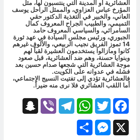
العشائرية أو المدينة التي ينتسبون لها، مثل
المؤرخ عباس العزاوي، والممثل الراحل يوسف
العاني، والخبير في التغذية الدكتور حقي
التميمي، والطبيب الجراح المعروف كمال
السامرائي، والسياسي المعروف حامد
الجبوري، ورئيس مجلس السيادة في عهد ثورة
14 تموز الفريق نجيب الربيعي، والألوف غيرهم
كانوا ومازالوا يستخدمون العشيرة لقباً لهم
وبنوايا حسنة، وهم ضد العشائرية، قبل صعود
موجة العشائرية التي شجعها صدام حسين بعد
فشله في عدوانه على الكويت.
فالعشائرية تؤدي إلى تفتيت النسيج الاجتماعي،
أما اللقب العشائري فلا نرى منه ضيراً.
Snapchat
Viber
Telegram
WhatsApp
Twitter
Facebook
Share
Messenger
X