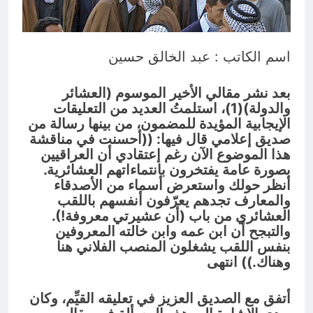
المنافي.. ووصايا لم تُنفذ
15 ساعة Ago
لوحة النشوة / راي الفلسفة
التجريدية للانسان
اسم الكاتب : عبد الخالق حسين
15 ساعة Ago
بعد نشر مقالي الأخير الموسوم (العشائر
والدولة)(1)، استلمتُ العديد من التعليقات
الإيجابية المؤيدة للمضمون، من بينها رسالة من
صديق إعلامي قال فيها: ((أحسنت في مناقشة
هذا الموضوع الآن رغم إعتقادي أن العراقيين
بصورة عامة يفتخرون بانتماءاتهم العشائرية.
أنظر حولك واستعرض أسماء من الأصدقاء
والمعارف تجدهم يعرّفون أنفسهم باللقب
العشائري من باب (أن عشيرتي معروفة!).
والتبجح أن ابن عمه وابن خالته المعروفين
بنفس اللقب يشغلون المنصب الفلاني هنا
وهناك.)) انتهى
أتفق مع الصديق العزيز في تعليقه القيِّم، وكان