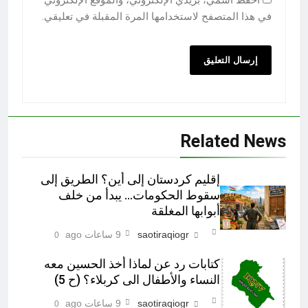
احفظ اسمي، بريدي الإلكتروني، والموقع الإلكتروني
في هذا المتصفح لاستخدامها المرة المقبلة في تعليقي.
Related News
إقليم كردستان إلى أين؟ الطريق إلى
سقوط الحكومات… يبدأ من خلف
أبوابها المغلقة
saotiraqiogr
9 ساعات ago
0
كتابات رد عن لماذا أخذ الحسين معه
النساء والأطفال الى كربلاء؟ (ح 5)
saotiraqiogr
9 ساعات ago
0