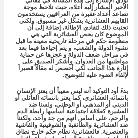
بودي الإشارة إلى هذه المسألة في مقالي
الأخير المشار إليه أعلاه، حيث نلاحظ موجة
تصاعد أعداد غفيرة من العراقيين يستخدمون
القابهم العشائرية بشكل غير مسبوق. ولكني
تجنبت ذلك لتفادي الإطالة، إضافة إلى أن
الموضوع كان يخص العشائرية التي هي
منظومة حكم في مرحلة تاريخية معينة ما قبل
نشوء الدولة والشعب، و يتم إحياءها فيما بعد
في مراحل ضعف الدولة و عجزها عن حماية
مواطنيها من العدوان. وأشكر الصديق على
إثارة هذا الجانب لكي أخصص له مقالاً قصيراً
لإلقاء الضوء عليه للتوضيح.
بدءً أود التوكيد أنه ليس معيباً أن يعتز الإنسان
بانتمائه العشائري، كما يعتز بانتمائه العائلي أو
الديني أو المذهبي أو الوطني، ولسنا ضد
العشيرة كعلاقة اجتماعية أساسها رابطة الدم
والرحم، على أساس أنهم من جد واحد، ولكننا
ضد العشائرية والطائفية والشوفينية والفاشية
والعنصرية. فالعشائرية نظام حكم خارج نطاق