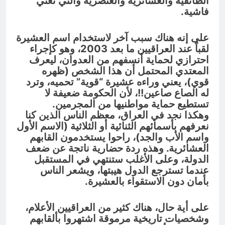
الطائفية والعشائرية والعنصرية والتي تعني
فاشية.
على إنه هناك سبب آخر لاستخدام اسم العشيرة
لقباً عند العراقيين ما بعد 2003، وهو كإجراء
احترازي لحماية أنسفهم من العدوان، ليعرف
المعتدي المحتمل أن هذا الشخص (ظهره
قوي)، يعني وراءه عشيرة “قوية” تحميه، وترد
له الصاع صاعين!!، لأن الحكومة ضعيفة لا
تستطيع حماية مواطنيها من المجرمين.
وهكذا نجد في العراق، معظم الناس الذين كنا
نعرفهم بأسمائهم الثنائية أو الثلاثية (الاسم الأول
واسم الأب والجد)، راحوا يستخدمون القابهم
العشائرية. وهذه ردة حضارية ناتجة عن ضعف
الدولة، وعلى الأغلب ستنتهي في المستقبل
عندما تسترجع الدول هيبتها، ويشعر الناس
بأمان دون الاستقواء بالعشيرة.
على أية حال، هناك كثير من العراقيين الأعلام،
وشخصيات تاريخية مرموقة اشتهروا بألقابهم