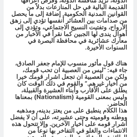
الدولة، تريد منافسة الدولة، وفرض أعرافها
القديمة البالية في حل المنازعات بدلاً من
القوانين المدنية الحكومية. إضافة إلى ما يحصل
من صدامات بين العشائر أنفسها تؤدي إلى زهق
الأرواح، وتفتيت النسيج الاجتماعي، وتؤدي إلى
أهوال يندى لها الجبين كما نقرأ في الأخبار من
معارك عشائرية في محافظة البصرة في
السنوات الأخيرة.
هناك قول مأثور منسوب للإمام جعفر الصادق،
جاء فيه: “ليس من العصبية ان تحب قومك،
ولكن من العصبية ان تجعل اشرار قومك خيرا
من أخيار غيرهم.” والقوم في ذلك الوقت كان
يطلق على الأقارب وأبناء العشيرة والقبيلة،
وليس بمعنى القومية (Nationalism) بمعناها
الحاضر.
هذا الكلام ينطبق على من يعتز بدينه، ومذهبه
ووطنه وقوميته وحتى عشيرته، على أن لا يفضل
أشرار قومه على أخيار الآخرين. وإلا تتحول هذه
الانتماءات والغلو في التفاخر بها نوعاً من