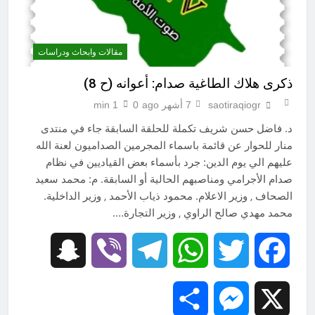
مقالات وابحاث ودراسات
ذكرى هلاك الطاغية صدام: أعوانه (ح 8)
saotiraqiogr
7 أشهر ago
0
1 min
د. فاضل حسن شريف تكملة للحلقة السابقة جاء في منتدى
منار للحوار عن قائمة باسماء المجرمين الصداميون لعنة الله
عليهم الي يوم الدين: جرد بأسماء بعض القياديين في نظام
صدام الأجرامي ومناصبهم الحالية أو السابقة. م: محمد سعيد
الصحاف ‚ وزير الاعلام. محمود ذياب الأحمد ‚ وزير الداخلية.
محمد مهدي صالح الراوي ‚ وزير التجارة….
Snapchat
Viber
Telegram
WhatsApp
Twitter
Facebook
Share
Messenger
X