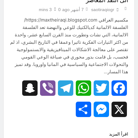
الى النقد المعاصر
saotiraqiogr
7 أشهر ago
0
3 mins
مكسيم العراقي https://maxtheiraqi.blogspot.com/
الفلسفة الالمانية كديالكتيك للوعي والنهضة تعد الفلسفة
الالمانية، التي نشات وتطورت منذ القرن السابع عشر، واحدة
من اكثر التيارات الفكرية تاثيرا وعمقا في التاريخ البشري، اذ لم
تقتصر على معالجة الاشكالات الميتافيزيقية والابستمولوجية
فحسب، بل قامت بدور محوري في صياغة الوعي القومي
والتحولات الاجتماعية والسياسية في المانيا واوروبا. وقد تميز
هذا المسار…
Snapchat
Viber
Telegram
WhatsApp
Twitter
Facebook
Share
Messenger
X
اقرأ المزيد