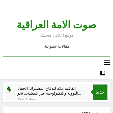
Ski
t
conten
صوت الامة العراقية
موقع اعلامي مستقل
مقالات عشوائية
اتفاقية مكة للدفاع المشترك: الخفايا
جديد
النووية والتكنولوجية غير المعلنة… نحو
هندسة ردع جديدة في الشرق الأوسط ؟
25 دقيقة Ago
خطب صلاة الجمعة (ح 26) (مفهوم
أسماء الله الحسنى)