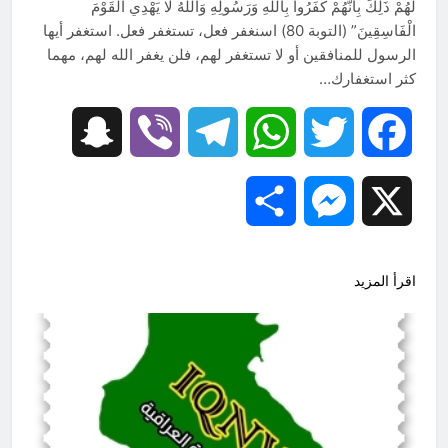
لَهُمْ ذَلِكَ بِأَنَّهُمْ كَفَرُوا بِاللَّهِ وَرَسُولِهِ وَاللَّهُ لَا يَهْدِي الْقَوْمَ
الْفَاسِقِينَ” (التوبة 80) اسنغفر فعل، تستغفر فعل. استغفر أيها
الرسول للمنافقين أو لا تستغفر لهم، فلن يغفر الله لهم، مهما
كثر استغفارك…
Snapchat
Viber
Telegram
WhatsApp
Twitter
Facebook
Share
Messenger
X
اقرأ المزيد