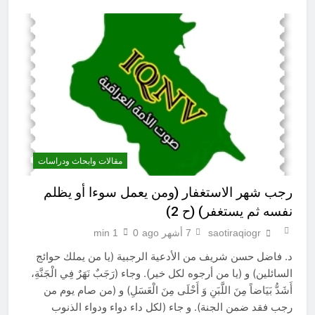
مقالات وابحاث ودراسات
رجب شهر الاستغفار (ومن يعمل سوءا أو يظلم
نفسه ثم يستغفر) (ح 2)
saotiraqiogr
7 أشهر ago
0
1 min
د. فاضل حسن شريف من الأدعية الرجبية (يا من يملك حوائج
السائلين) و (يا من أرجوه لكل خير). وجاء (رَجَبٌ نَهَرٌ فِي الْجَنَّةِ،
أَشَدُّ بَيَاضاً مِنَ اللَّبَنِ وَ أَحْلَى مِنَ الْعَسَلِ) و (من صام يوم من
رجب فقد ضمن الجنة). و جاء (لكل داء دواء ودواء الذنوب