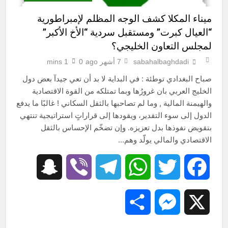
ميناء المكلا كشف الوجه المظلم لإمبراطورية
“العيال كبرت” ومستقبل سردية “الأخ الأكبر”
لمجلس التعاون الخليجي؟
sabahalbaghdadi
7 أشهر ago
0
1 mins
صباح البغدادي توطئة : في البداية لا بد أن تعي جيدآ بعض دول
الخليج العربي بان غرورُها وبما تمتلكه من القوة الاقتصادية
والهيمنة المالية , وما لم تصاحبها بالثقل السكاني ! غالبًا ما يدفع
الدول إلى سوء التقدير، ويقودها إلى قراراتٍ استراتيجية تنتهي
بتقويض نفوذها بدل تعزيزه. وإن تضخّم الإحساس بالثقل
الاقتصادي والمالي يولّد وهم…
Snapchat
Viber
Telegram
WhatsApp
Twitter
Facebook
Share
Messenger
X