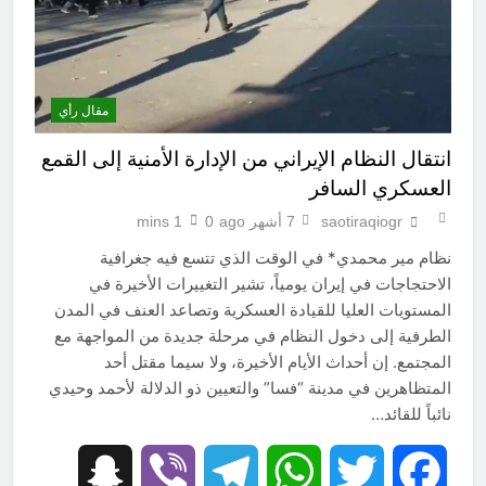
مقال رأي
انتقال النظام الإيراني من الإدارة الأمنية إلى القمع
العسكري السافر
saotiraqiogr
7 أشهر ago
0
1 mins
نظام مير محمدي* في الوقت الذي تتسع فيه جغرافية
الاحتجاجات في إيران يومياً، تشير التغييرات الأخيرة في
المستويات العليا للقيادة العسكرية وتصاعد العنف في المدن
الطرفية إلى دخول النظام في مرحلة جديدة من المواجهة مع
المجتمع. إن أحداث الأيام الأخيرة، ولا سيما مقتل أحد
المتظاهرين في مدينة “فسا” والتعيين ذو الدلالة لأحمد وحيدي
نائباً للقائد…
Snapchat
Viber
Telegram
WhatsApp
Twitter
Facebook