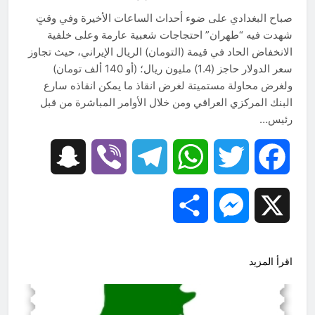
والسياسيّة للأتفاق الإطاري
صباح البغدادي على ضوء أحداث الساعات الأخيرة وفي وقتٍ
4 ساعات Ago
قويدات مجلس قيادة ثورة الإطار
شهدت فيه “طهران” احتجاجات شعبية عارمة وعلى خلفية
التسخيتي, من اصحاب الكساء الى
الانخفاض الحاد في قيمة (التومان) الريال الإيراني، حيث تجاوز
المعصوبين الاثني عشر، حجج اللات
7 ساعات Ago
سعر الدولار حاجز (1.4) مليون ريال؛ (أو 140 ألف تومان)
ولغرض محاولة مستميتة لغرض انقاذ ما يمكن انقاذه سارع
البنك المركزي العراقي ومن خلال الأوامر المباشرة من قبل
رئيس…
Snapchat
Viber
Telegram
WhatsApp
Twitter
Facebook
Share
Messenger
X
اقرأ المزيد