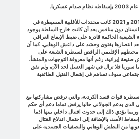
وهذا لن يحدث مطلقا؛ لأنها مجرد أمنيات في عقول الحالمين بها؛ حيث إن أمريكا تستفيد من تجاربها السابقة؛ لأن أعوام 2011 و 2021 كانت محددات للأغلبية المسيطرة في
غانستان دون منافس بعد أن كانت خارج السلطة بوجود
ة السيطرة بالقوة لمن فقط السلطة بعد 2003 أكدت تماما أن الأغلبية الشيعية الحاكمة قادرة على ضبط الإيقاع العراقي
عد انتصارها بفتوى وحشد على داعش الوهابي، كما أن
راقية وقتها بضغط من محيطهم الإقليمي الرافض لسيطرة الشيعة على
نيعة إيرانية، رغم أنها معروفة التوجهات والمنشأ،
ا سوريا فلا تزال في شهر العسل لحد الآن، ولم تفق
ق خلال الأعوام ما بين 2005 و 2008، وربما مواقع التواصل الاجتماعي سوف تساهم في إشعال الفتيل الطائفية
من أجل النفط والتجارة؛ لأن 90% من مواردها النفطية تحت سيطرة قوات قسد الكردية، والتي ترفض مشاركتها مع
بي الذي يدعم الجولاني حاليا يرفض تماما دعم أي حكم
بما يؤدي ذلك إلى حدوث اقتتال داخلي بينها اذما
سقاط الأسد، بالإضافة إلى احتمال اندلاع القتال
 شعوبها من البطش الوهابي والتصفيات الجسدية على