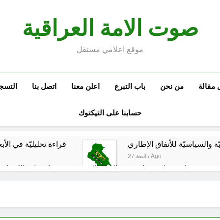
صوت الامة العراقية
موقع اعلامي مستقل
 مقالة
من نحن
باب التبرع
اعلن معنا
اتصل بنا
التسج
حسابنا على التيكتوك
نيّة والسياسيّة للأتفاق الإطاري
قراءة تحليليّة في الأبع
27 دقيقة Ago
قويدات مجلس قيادة ثورة الإطار التسخيتي, من اصحاب الكساء ا
الكاتبان باقر الزبيدي ورياض سعد يحذران من الجولاني (ح 2) (فاذا سجدوا فليكونوا من ورائكم)