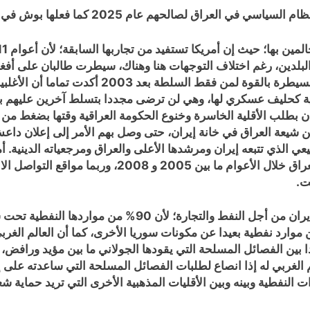
م 2025 كما فعلها بوش في عام 2003 بإسقاطه نظام صدام عسكريا.
البلدين، رغم اختلاف التوجهات هنا وهناك، سيطرت طالبان على أف
الأمريكان، بينما أحداث عام 2014 في العراق لإعاد
انية كحليف عسكري لها، وهي لن ترضى مجددا بتسلط آخرين عليهم ب
عودة القوات الأمريكية إلى العراق عام 2016 كان بطلب الأقلية الخاسرة وخنوع الحكومة الع
يعة العراق في خانة إيران، حتى وصل بهم الأمر إلى إعلان داعش ص
 الذي تتبعه إيران ومرشدها الأعلى والعراق ومرجعياته الدينية. أم
بعد من صدمة سقوط بشار، وما ينتظرها هو سيناريو العرا
ت.
الحكومة السورية الحالية تحاول أن تسترضي العراق وإيران 
 موارد نفطية بعيدا عن مكونات سوريا الأخرى، كما أن العالم الغر
ن الفصائل المسلحة التي يقودها الجولاني ما بين مؤيد ورافض، ور
عم الغربي له إذا انصاع لطلبات الفصائل المسلحة التي ساعدته على إ
ات النفطية وبينه وبين الأقليات المذهبية الأخرى التي تريد حماية