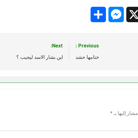
Share
Messenger
Snapc
X
Next:
Previous:
ختامها حشد
اين بشار الاسد ليجيب ؟
شار إليها بـ
*