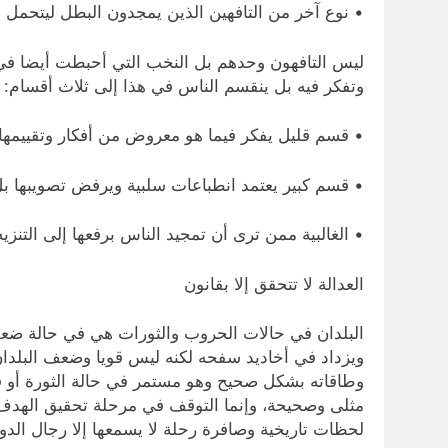
• نوع آخر من التافهين الذين يمجدون البطل ليتحمل
ليس التافهون وحدهم بل النخب التي أحبطت أيضا في واق
وتفكر فيه بل ينقسم الناس في هذا إلى ثلاث أقسام:
• قسم قليل يفكر فيما هو معروض من أفكار وتقييمها
• قسم كبير يعتمد انطباعات سلبية ويرفض تصويبها بل لا
• الغالبية ممن ترى أن تمجيد الناس برفعها إلى التنز
العدالة لا تتحقق إلا بقانون
البلدان في حالات الحروب والثورات هي في حالة ضعف 
ويزداد في أخاديد سفحه لكنه ليس قويا وضعف البلدان هذ
وطاقاته بشكل صحيح وهو مستمر في حالة الثورة أو في
مثلى وصحيحة، وإنما التوقف في مرحلة تحقيق الهدف و
لحظات تاريخية وصافرة رحلة لا يسمعها إلا رجال الدول