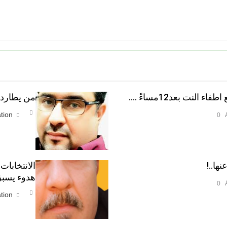
النت بعد12مساءً ….
من يطارد ا
tion
0
نها..!
الانتخابات
هدوء يسبق
0
tion