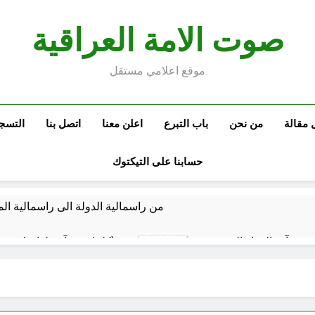
صوت الامة العراقية
موقع اعلامي مستقل
 مقالة
من نحن
باب التبرع
اعلن معنا
اتصل بنا
التسج
حسابنا على التيكتوك
من راسمالية الدولة الى راسمالية ال
كلمات قرآنية لها علاقة بمشاة أربعين الحسين: تسقي، آثر (ح 11)
7 ساعات Ago
المخطط بياني /
8 ساعات Ago
ماذا لو كان المدير اقوى من الوزير ؟
المن