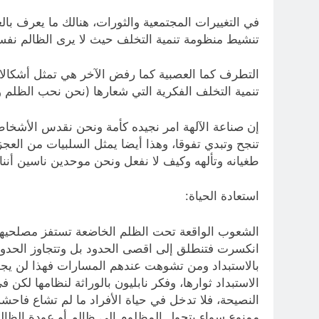
في التغييرات المجتمعية والثورات، هنالك ما يعرف بالعدا
تنشيط منظومة تنمية التخلف حيث لا يرى الظالم نفس
التطرف كما العصبية كما رفض الآخر هي تمثل أشكالا من
تنمية التخلف الفكرية التي شعارها (نحن نحب الظلم و
إن صناعة الآلهة امر نجيده كأمة ونحن نقدس الأشخا
تنجح وتبدي تفوقا، وهذا أيضا يمثل السلبيات من العج
طغيانه وتألهه وكيف لا نفعل ونحن موحدين ناسين أننا م
استعادة الحياة:
الشعوب الواقعة تحت الظلم الخاضعة تستفز مصلحيها لانه
انكسرت فتنطلق إلى اقصى الحدود بل وتتجاوز الحدود
بالاستبداد ومن تشوهت عندهم المسارات فهذا لن يجدي،
الاستبداد ثوارها، وفكر نابليون بالوراثة لنظامها لك
النصيحة، فلا تدخل في حياة الأفراد ما لم تشاع فاحش
ممنوع سواء بتحول المظلوم إلى ظالم أو عودة الظالم