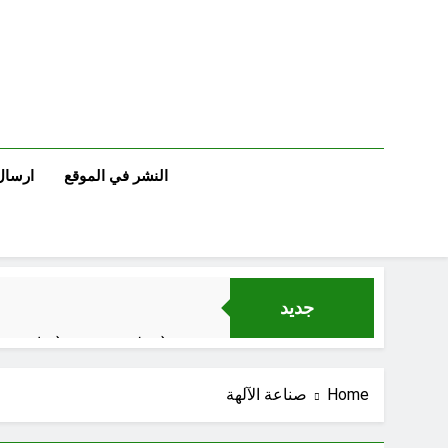
Ski
t
conten
النشر في الموقع
ارسال
جديد
مجلس حسيني (دواعي نصب مآتم العزاء الحسيني)
عْاشُورْاءُالسَّنَةُ الثَّالِثةَ عشَرَة(٢٢)[إِنتفاضةُ صفَر…تمرُّدٌ حُسَينيٌّ][ب]
Home
صناعة الآلهة