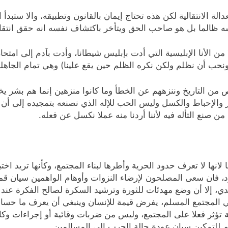
لة الانتقالية لكن هذه تحتاج إيمان بالقانون وتطبيقه، والا ستبدأ ا
ه ظالما بل هو صاحب الحق ويتأخر باكتشاف نفسه انه حقق انتقام
 الأنا الإبليسية التي أدت بإبليس شيطانا، وأدت بآدم إلى امتحان
نحب أن نظلم ولكن نكره الظلم حين يقع علينا) وهي تمام الجاهلي
ص من التاريخ وننزههم عن الخطأ وما كانوا منزهين إنما هم بشر
ز والإحباط والكسل وليس الحب للإله الذي نصنعه بتمجيده إلى أن 
ن صنع التأله فيه لأننا أردنا منه عملا نكسل عن فعله.
ا لا تعرف حدود الحرية وأطرها لبناء المجتمع، وكأنها تريد اختبا
، فان سعى المصلحون لإرضاء النزوات وأوهام الواهمين سيان قمع
 إلا أن وضع مهدئات للثورة وترشيد السكرة لصالح الفكرة عند ال
ن في المجتمع المسلم، يفرض قيمة للإنسان وينبغي أن يعرف ما حسا
ة تؤثر فعلا على المجتمع، وليس من ضربات وقائية أو إجراءات وكا
 للتمكين سيان عودة حالة الحرب إلى المسالمين.