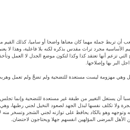
أن تربط جملة مهما كان معناها واضحا أو ساميا، كذلك القيم م
الأساسية مجرد تراث مقدس بذكره لكنه بلا فاعلية، وهذا لا يعني
تي تزعم أنها تعتقد كذا وكذا لتكون موضع الجدل لا العمل وتأخذ 
جل البر بها وإصلاحها.
ل وهي مهزومة ليست مستعدة للتضحية ولم تضحِّ ولم تعمل وهربت
با أن يستغل التغيير من طبقة غير مستعدة للتضحية وإنما تجلس
ة ولا تكلف نفسها لبذل الجهد لصعود النخيل لجني رطبها، وهي ناس 
ومه وتوجهه وهو بالكاد يحافظ على توازنه لجني الشجر وتسخر منه ل
 الأهل المرضى المؤلهين انفسهم جهلا ويحتاجون لاحتضان.