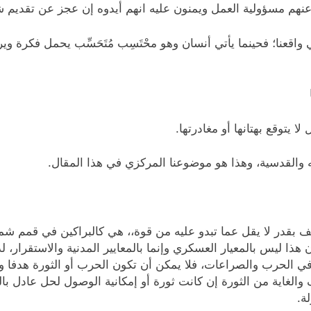
 عنهم مسؤولية العمل ويمنون عليه انهم أيدوه إن عجز عن تقديم
عنا؛ فحينما يأتي أنسان وهو محْتَسِب مُتَحَسِّب يحمل فكرة ويري
 يتوقع بهتانها أو مغادرتها.
يه والقدسية، وهذا هو موضوعنا المركزي في هذا المقال.
بقدر لا يقل عما تبدو عليه من قوة،، هي كالبراكين في قمم شما
ا ليس بالمعيار العسكري وإنما بالمعايير المدنية والاستقرار، لذ
 الحرب والصراعات، فلا يمكن أن تكون الحرب أو الثورة هدفا ول
الغاية من الثورة إن كانت ثورة أو إمكانية الوصول لحل عادل ب
ة.