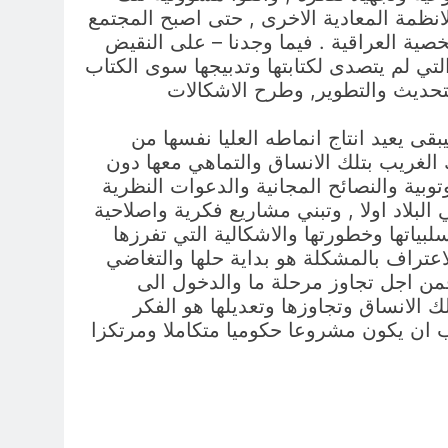
الانظمة المعادية الاخرى , حتى اصبح المجتمع
صية العراقية . فيما وجدنا – على النقيض
لتي لم يتصدى لكتابتها وتدبيجها سوى الكتاب
التحديث والتطوير, وطرح الاشكالات
ى يعيد انتاج انماطه العليا نفسها من
الغريب بتلك الانساق والتماهي معها دون
توبية والنصائح المجانية والدعوات النظرية
البلاد اولا , وتبني مشاريع فكرية واصلاحية
لبياتها وخطورتها والاشكالية التي تفرزها
اعتراف بالمشكلة هو بداية حلها والتغاضي
.(فمن اجل تجاوز مرحلة ما والدخول الى
 الانساق وتجاوزها وتعديلها هو الفكر
جب ان يكون مشروعا حكوميا متكاملا ومرتكزا