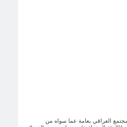
5 ساعات Ago
ي اقتصاد السعودية أمام كلفة شروطه؟
5 ساعات Ago
دلالات المناسبة ومجريات المواجهة
6 ساعات Ago
لانتخابي وانكشاف دولة المحاصصة !؟
6 ساعات Ago
لمجتمع العراقي بعامة عما سواه من