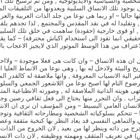
صية والسياسية والايديولوجية , ومن ثم ترسيخ تلك الا
تى بوجود تلك الانساق السلبية ويعدونها من التلفيقات ا
حاليا – او ربما هى نوعا من جلد الذات العربية والعراق
 , وتقليدا له في نقد المقدس والمجتمع , لذا تجدهم يلق
, او قوى خارجية (حقودة) ساهمت في خلق تلك السلبي
الحقيقي انما تقود الى استخدام اكباش محترقة) – كما ي
اعتراف من هذا الوسط الموتور الذي لايجيز الاعجاب بال
 ان هذه الانساق – وان كانت هى فعلا موجودة – ولااحد 
 والبيئة ولادخل له بها , وهى نوعا من الانماط العليا 
 الية الانسياب المعروفة , وانها ملاصقة له كالقدر الم
ضوخ التام لها اصبح نوعا من اللاشعور الجمعي والسلوك
 هويته الذاتية الملاصقة له , وصورته الانطباعية المتما
غتراب . وان التحرر منها يحتاج الى فعل ثقافي رصين 
لانسان العامي البسيط – ومن المؤسف ان نرى ان الانت
– تتحكم بسلوكياته الشخصية ومطارحاته الثقافية وتوجهات
ئي والتماهي النفسي قد يعاد النظر بها كنخبة مثقفة وع
رج من ذاته وينظر لها من بعيد , لان الخروج من الذات 
س) في تعريف المثقف ومهمته ووظيفته , لان ذات الانسا