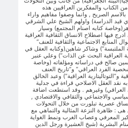
ا(البيئة الجغرافية) من جانب وبين التحولات
 من الكتاب والمفكرين العراقيين هذه
الاسم الصريح , وانما وصفوا مفاهيم واراء
 قيد الدراسة) واولهم الشيخ علي الشرقي
هر(وخاصة كتابه اصنام المجتمع) وسيار
درج فيها اصطلاح الانساق الثقافية العراقية
ل المنابع الاجتماعية والثقافية للعنف”
ية الملتبسة”) وشاكر شاهين(وكتابه العقل في
ية العراقية البحث عن الذات”) وعلي عنبر
سين صالح في دراساته ومؤلفاته (وخاصة
صية الفرد العراقي” و”تاريخ العنف
 و”التوتاليتارية العراقية”) وعبد الخالق
 نقد العقل الاصلاحي قراءة في جدلية
 العراقي) وغيرهم . وقد استطعت اضافة
سياسي والاجتماعي والثقافي والاقتصادي ,
انساق عصرية تبلورت من خلال التحولات
ى : ظاهرة النزعة المثالية والتماهي مع
تفكير المعرفي وعصاب الغرب ونمط الغواية
صنام البشرية (شيخ العشيرة ورجل الدين