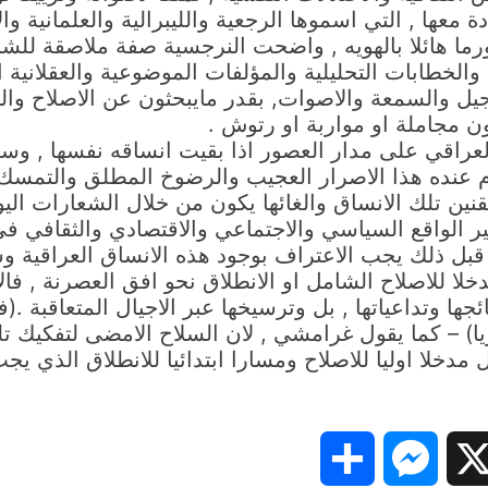
 معها , التي اسموها الرجعية والليبرالية والعلمانية و
ما هائلا بالهويه , واضحت النرجسية صفة ملاصقة للشخ
لخطابات التحليلية والمؤلفات الموضوعية والعقلانية ا
لتبجيل والسمعة والاصوات, بقدر مايبحثون عن الاصلاح و
ن مجاملة او مواربة او رتوش .
عراقي على مدار العصور اذا بقيت انساقه نفسها , وسيبق
ام عنده هذا الاصرار العجيب والرضوخ المطلق والتمسك 
تقنين تلك الانساق والغائها يكون من خلال الشعارات اليو
يير الواقع السياسي والاجتماعي والاقتصادي والثقافي في 
ن قبل ذلك يجب الاعتراف بوجود هذه الانساق العراقية وس
لا للاصلاح الشامل او الانطلاق نحو افق العصرنة , فال
ئجها وتداعياتها , بل وترسيخها عبر الاجيال المتعاقبة 
) – كما يقول غرامشي , لان السلاح الامضى لتفكيك تلك
مدخلا اوليا للاصلاح ومسارا ابتدائيا للانطلاق الذي ي
Share
Messenger
Snapc
X