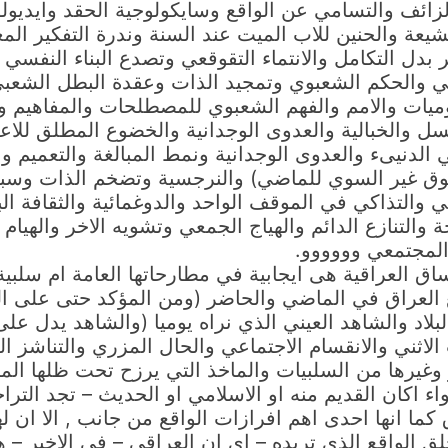
زائف والتسامي عن الواقع وسايكولوجية الحقد وايديول
لشيعة والحنين للاب الميت عند السنة وندرة التفكير ال
بدل التكامل والانتماء التقوقعي وتصدع البناء النفسي 
لي والحكم الشعبوي وتمجيد الذات وعقدة البطل الشعبي 
يات والامم والفهم الشعبوي للمصطلحات والمفاهيم وا
والخبالية والعدوى الوجدانية والخضوع المطلق للاعلام
لدنيىء والعدوى الوجدانية ونمط المبالغة والتعميم وال
لتوق غير السوي للماضي) والنرجسية وتضخم الذات وسبات
بي والتذاكي في الموقف الواحد والدوغمائية والثقافة البط
والتنازع الدائم والهياج الجمعي وتشويه الاخر والهيام 
 المجتمعي وووووو.
 العراقية هى ايجابية في مطارحاتها العامة ام سلبية ف
قع العراق في الماضي والحاضر (ومن المؤكد حتى على 
بلاد والشاهد العيني الذي نراه يوميا (والشاهد يدل عل
الاثني والانقسام الاجتماعي والحال المزري والتناشز ا
غيرها من السلبيات والماخذ التي يرزح تحت ظلها المج
ء اكان القديم منه او الاسلامي او الحديث – تجد التر
اق كما انها احدى اهم افرازات الواقع من جانب , الا ان
خلق الواقع الذي تريده – اي ان العراقي – في الاخير – 