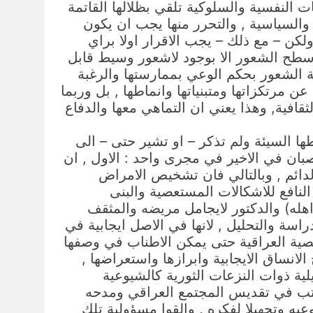
ت النفسية والسلوكية تلقي بظلالها القاتمة
والسياسية , والتحرر منها يجب ان يكون
كن – مع ذلك – يجب الاقرار اولا براي
ى سطح الشعور الا بوجود لاشعور وسيط قابل
ة الشعور بحكم الوعي بممارستها والرغبة
ن مرتكزاتها ومتبنياتها وانماطها , بل وربما
قافية, وهذا يعني ان التماهي معها والدفاع
ها السيئة ولم تذكر – او تشير حتى – الى
صبان في الاخير في مجرى واحد : الاول , ان
دائم , وبالتالي فان تشخيص الامراض
النافع للاشكالات المستعصية والبنى
 اهله) والدكتور لايجامل مريضه والمثقف
اسة والتحليل , لانها في الاصل ايجابية في
شخصية العراقية حتى يمكن الاطناب في وصفها
لانساق الايجابية وابرازها واستعراضها ,
لية ذوات النزعات الثورية كالشيوعية
 الكتب في تقديس المجتمع العراقي ومدحه
وعيه وتجهيلا لفكره , والقوا مسؤولية تلك