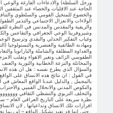
ورجل السلطة) والادعاءات الفارغة والوعي ال
الحاجة عند الاقليات والخصاء عند المثقفين ا
والخضوع للمتخيل القومي والسلطوي والتنافر 
الولاءات والانعزال الاجتماعي والتذمر الطفو
والريفية والمقدس والمدنس في النظرة للقوم
وشيزوفرينا الوعي الجغرافي والتقاعس والكسل 
وغياب التفكير الجدلي والنقدي وترسيخ الوعي ا
ومهادنة الطائفية والعنصرية والنستولوجيا (ا
والعداوة المطلقة والشاملة والبارانويا والتغا
الطقوسي الزائف وتغير الاهواء وتقلب الامزجة 
والمخاتلة والنزعة الخطابية والثورية والعنف
والسؤال الذي يطرح نفسه : هل ان هذه الانساق
في القول : ان نتائج هذه الانساق على الوا
بالمجمل , والدليل عندنا الواقع المعاش في ال
والنكوص المدني والانحلال القميي والاحتراب 
والتخلف التربوي والتشظي الثقافي ووووووو و
نظرة سريعة على التاريخ العراقي العام – سوا
افرازات تلك الانساق وتداعياتها , لان الانس
, حتى انها قد تعيد تشكيل الواقع – او ربما ت