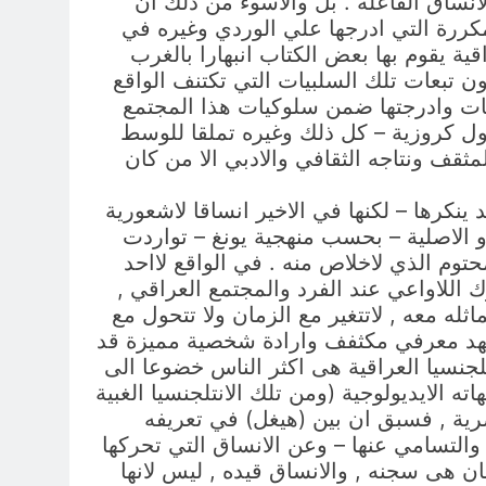
نساق الفاعلة . بل والاسوء من ذلك ان
لمكررة التي ادرجها علي الوردي وغيره في
ية يقوم بها بعض الكتاب انبهارا بالغرب
ون تبعات تلك السلبيات التي تكتنف الواقع
ات وادرجتها ضمن سلوكيات هذا المجتمع
قول كروزية – كل ذلك وغيره تملقا للوسط
مثقف ونتاجه الثقافي والادبي الا من كان
ينكرها – لكنها في الاخير انساقا لاشعورية
او الاصلية – بحسب منهجية يونغ – تواردت
حتوم الذي لاخلاص منه . في الواقع لااحد
 اللاواعي عند الفرد والمجتمع العراقي ,
ثله معه , لاتتغير مع الزمان ولا تتحول مع
وجهد معرفي مكثفف وارادة شخصية مميزة قد
لجنسيا العراقية هى اكثر الناس خضوعا الى
ه الايديولوجية (ومن تلك الانتلجنسيا الغبية
صرية , فسبق ان بين (هيغل) في تعريفه
والتسامي عنها – وعن الانساق التي تحركها
ن هى سجنه , والانساق قيده , ليس لانها