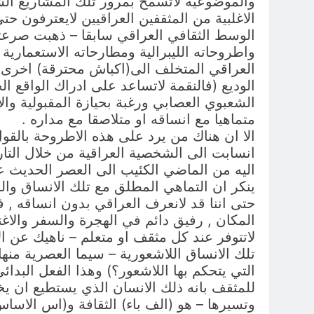
والموضوعية لاتسمح بمرور تلك المشاريع الشخ
الاغلبية من المثقفين العراقيين لايعترفون ح
الوسط الثقافي العراقي سابقا – ذهبت صرعتها 
واطروحاته الليبرالية ومطارحاته الاستعمارية
العراقي المتخلف الى(اكباش محترقة) اخرى 
الوديع (فالنقمة لاتساعد على ادراك الواقع 
الشعبوي العصابي ورغبة بحيازة المقبولية وال
متماهيا مع انساقه او متلاصقا مع مداره .
الا ان هناك من يرد على هذه الاطروحة بالقول
انسابت الى الشخصية العراقية من خلال التاريخ
اليه من الماضي الكئيب الى العصر الحديث عبر
ينكر ان التماهي المطلق مع تلك الانساق والر
حتى اننا قد لانعرف العراقي بدون انساقه , فهى
المكان , رفيق دائم في الهجرة والسفر والا
لاتتوفر عند كل مثقف او متعلم – ناهيك عن ا
تلك الانساق اللاشعورية – سيما العصرية منها 
التي يتحكم بها اللاشعور؟) وهذا الفعل البدا
للمثقف بانه ذلك الانسان الذي يستطيع ان يخ
وتسيرها – هو (الف باء) الثقافة و(اس الاسا