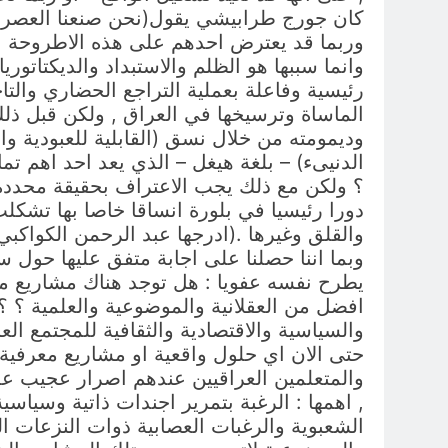
كان جورج طرابيشي يقول(نحن صنعنا العصر الذ
وربما قد يعترض احدهم على هذه الاطروحة بدعو
وانما سببها هو الظلم والاستبداد والديكتاتوري
رئيسية وفاعلة بعملية التراجع الحضاري والتاخ
الماساة وترسيخها في العراق , ولكن قبل ذلك ي
وديمومته من خلال نسق (القابلية للعبودية وا
الدنيىء) – بلغة هيغل – الذي يعد احد اهم تم
؟ ولكن مع ذلك يجب الاعتراف بحقيقة محددة : 
دورا رئيسيا في بلورة انساقا خاصا بها تشك
والقلق وغيرها .(ادرجها عبد الرحمن الكواكبي 
وبما اننا حصلنا على اجابة متفق عليها حول سي
يطرح نفسه عفويا : هل توجد هناك مشاريع معرفي
افضل من العقلانية والموضوعية والعلمية ؟ 
والسياسية والاقتصادية والثقافية للمجتمع ا
حتى الان اي حلول واقعية او مشاريع معرفية عن
والمتعلمين العراقيين عندهم اصرار عجيب على
, اهمها : الرغبة بتمرير اجندات ذاتية وسيا
الشعبوية والرغبات العصابية ذوات النزعات الر