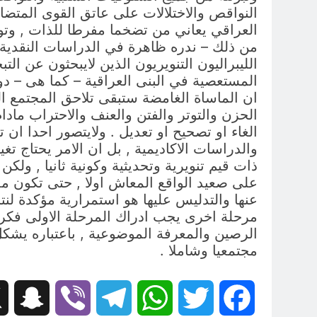
النواقص والاختلالات على عاتق القوى المتضادة
العراقي يعاني من تضخما مفرطا للذات , وتور
من ذلك – ندره ظاهرة في الدراسات النقدية وا
الليبراليون التنويريون الذين لايبحثون عن ا
المستعصية في البنى العراقية – كما هى – دو
ان الماساة الغامضة ستبقى تلاحق المجتمع ال
الحزن والتوتر والفتن والعنف والاحتراب ماد
الغاء او تصحيح او تعديل . ولايتصور احدا ان 
والدراسات الاكاديمية , بل ان الامر يحتاج تغ
ذات قيم تنويرية وتحديثية وكونية ثانيا , ولك
على صعيد الواقع المعاش اولا , حتى تكون مدخ
عنها والتدليس عليها هو استمرارية مؤكدة لنتا
مرحلة اخرى يجب ادراك المرحلة الاولى فكريا
الرصين والمعرفة الموضوعية , باعتباره يشكل 
مجتمعيا وشاملا .
hat
Viber
Telegram
WhatsApp
Twitter
Facebook