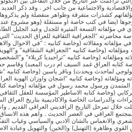
ي تراكمت عبر التاريخ من خلال التفاعل بين الايكولوجي
الاقتصادية والاجتماعية من جانب اخر . وقد ذكر العديد
ؤلفاتهم كشذرات متفرقة وظواهر منفصلة ولم يذكروها ب
جوها ايضا في كتب خاصة او مستقلة (وهو مشروع عندي
ي في مؤلفاته التسعة المثيرة للجدل وعبد الجليل الطا
ة محاضرته “الجغرافية الثقافية للعراق الحديث” التي ا
 مؤلفاته ومقالاته (وخاصة كتابيه : “في الاحوال والاهوا
 ومؤلفاته (وخاصة كتابيه “الجغرافية الشقاقية” و”الهو
ته ومؤلفاته (وخاصة كتابيه “تراجيديا كربلاء” و”الشخص
صة كتابه العراق غمد السيف ام درب المعبد) وقاسم ح
ولوجي لماحدث ويحدث) وباقر ياسين (وخاصة كتابيه “شخ
 ومؤلفاته (وخاصة كتابيه “اشجان واوزان الهوية العراقية
 المتمدن ورسول محمد رسول في مؤلفاته (وخاصة كتابه
كابي (وخاصة كتابه الاساطير المؤسسة للعقل الثقافي
قراءات والدراسات الخاصة والاكاديمية بتاريخ العراق ال
لت خلال تمرحل التاريخ الرافديني العراقي القديم , و
لمجتمع العراقي في العصر الحديث . واهم هذه الانساق ه
 الشعري والانغماس بالشان الادبي والسياسي وغياب ال
القوي وظاهرة (التهنبل) و(الخبن) والتهويل وعبادة الا