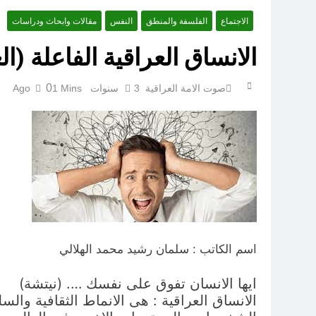
الاجتماع
الفلسفة والمنطق
النفس
مقالات وابحاث ودراسات
جمر الغواية.. و رماد الخ
الانساق العراقية الفاعلة (ا
5 ساعات Ago
0
صوت الامة العراقية
3 سنوات Ago
1 Mins
حين يبتسم لنا ويعت
اسم الكاتب : سلمان رشيد محمد الهلالي
ايها الانسان تفوق على نفسك …. (نيتشة)
الانساق العراقية : هى الانماط الثقافية وال