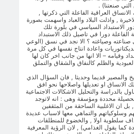
لتي صنعتنا) .
انساق العراقية الفاعلة التي ذكرتها ,
لاخيرة , واذلت البلاد والعباد واسهمت بصورة
 دور الاستبداد السياسي في بلورة تلك
ة الفاعلة دورا في تاصيل ذلك الاستبداد
ي صناعته وصياغته ؟ الا نجد في نسق (الوعي
ديكتاتوريات واعادة انتاج نفسها في كل مرة
د وقيامه – الا انها من جانب اخر كان لها
عبودية والظلم كالنفاق والشقاق والتملق
يخ والمصير قديما وحديثا , فان السؤال الذي
ك الانساق او تعديلها واصلاحها نحو افق
 بالدراسة والتحليل الاشكالات الاجتماعية
بحصيلة محددة ومؤسفة وهى : انه لاتوجد
 بل ان الاغلبية الساحقة من المثقفين
هم وسلوكياتهم والتماهي معها لاسباب عديدة
داف سلطوية اولا , والخضوع للمنطلقات
ة كما يقول الغذامي) , لان الرؤية المعرفية