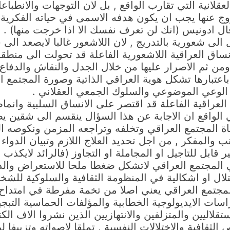
لانية التي تقارب الواقع , بل لان التوجهات والانطباعا
روج عنها يجب ان يكون هدفه الاسمى في حياته الفكرية 
ل ادونيس (انك لن تعرف نفسك الا اذا خرجت منها) . ول
 الى شعورية بالتدريج , لان اللاشعور غالبا لايصعد ال
انساق العراقية اللاشعورية الفاعلة قد تحولت الى منطق
ومن ثم الاصرار عليها من خلال الجدل والنقاش والدفاع ع
عتبارها تشكل هوية العراقي الذاتية وصورة المجتمع الث
 الوعي الموضوعي والسلوك الجمعي العقلاني .
عراقية الفاعلة قد اقتصر على الانساق السلبية وانماط
ي الواقع ان الاجابة عن هذا السؤال ينقسم الى شقين ي
ة المجتمع العراقي وتخلفه وتراجعه المزمن ونكوصه ال
 والمفكر , من اجل تحديد العلاج اللازم وتبيان الدواء 
ر قابل للتاجيل او المجاملة او التجاوز (فالرائد لايكذب
في المجتمع العراقي لاتشكل ضغطا ملحا للاستعراض والدر
ختلال او اشكالية في المنظومة الثقافية والسلوكية لل
 المجتمع العراقي يعني اصلا من تخمة مفرطة في امتداح ا
ات الايديولوجية الخطابية والمؤلفات الحماسية التبجي
استقلاليين والمتزلفين والانتهازيين الذين نشروا الاف
لثقافية والاختلالات النفسية , تملقا لاصواته وتزييفا ل