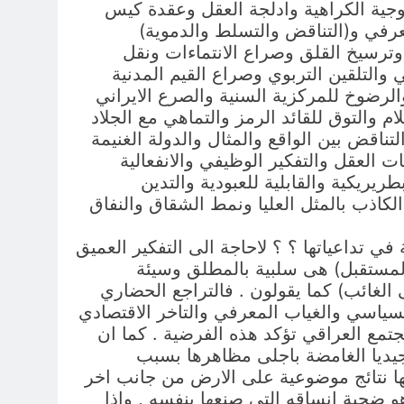
وجية الكراهية وادلجة العقل وعقدة كيس
معرفي و(التناقض والتسلط والدموية)
وترسيخ القلق وصراع الانتماءات ونقل
والتلقين التربوي وصراع القيم المدنية
لرضوخ للمركزية السنية والصرع الايراني
 والتوق للقائد الرمز والتماهي مع الجلاد
تناقض بين الواقع والمثال والدولة الغنيمة
 العقل والتفكير الوظيفي والانفعالية
ريريكية والقابلية للعبودية والتدين
الكاذب بالمثل العليا ونمط الشقاق والنفاق
ي تداعياتها ؟ ؟ لاحاجة الى التفكير العميق
المستقبل) هى سلبية بالمطلق وسيئة
ى الغائب) كما يقولون . فالتراجع الحضاري
لسياسي والغياب المعرفي والتاخر الاقتصادي
تمع العراقي تؤكد هذه الفرضية . كما ان
اجيديا الغامضة باجلى مظاهرها بسبب
 لها نتائج موضوعية على الارض من جانب اخر
هو ضحية انساقه التي صنعها بنفسه , واذا