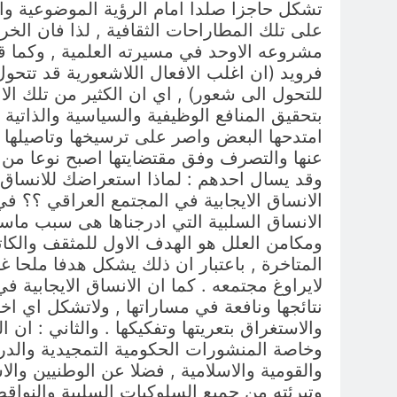
تشكل حاجزا صلدا امام الرؤية الموضوعية والعق
على تلك المطاراحات الثقافية , لذا فان الخ
مشروعه الاوحد في مسيرته العلمية , وكما قا
فرويد (ان اغلب الافعال اللاشعورية قد تتحول
للتحول الى شعور) , اي ان الكثير من تلك ال
بتحقيق المنافع الوظيفية والسياسية والذاتية 
امتدحها البعض واصر على ترسيخها وتاصيلها با
عنها والتصرف وفق مقتضايتها اصبح نوعا من
وقد يسال احدهم : لماذا استعراضك للانساق ال
الانساق الايجابية في المجتمع العراقي ؟؟ ف
الانساق السلبية التي ادرجناها هى سبب ماسا
ومكامن العلل هو الهدف الاول للمثقف والكاتب
المتاخرة , باعتبار ان ذلك يشكل هدفا ملحا غي
لايراوغ مجتمعه . كما ان الانساق الايجابية 
نتائجها ونافعة في مساراتها , ولاتشكل اي ا
والاستغراق بتعريتها وتفكيكها . والثاني : ان
وخاصة المنشورات الحكومية التمجيدية والدراس
والقومية والاسلامية , فضلا عن الوطنيين وال
وتبرئته من جميع السلوكيات السلبية والنواقص ا