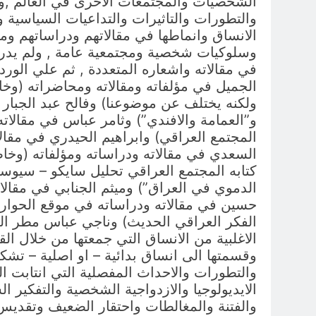
الشخصيات والمجتمعات الاخرى في العالم ,والت
والتطورات والتاثيرات والتداعيات السياسية و
الانساق وانماطها في مقالاتهم ودراساتهم وم
وسلوكيات شخصية ومجتمعية عامة , ولم يدر
في مقالاته واشعاره المتعددة , ثم علي الورد
الجميل في مؤلفاته ومقالاته ومحاضراته (وخاص
ولكنه يختلف عن موضوعنا) وفالح عبد الجبار في
و”العمامة والافندي”) وثامر عباس في مقالاته
المجتمع العراقي) وابراهيم الحيدري في مقالا
السعدي في مقالاته ودراساته ومؤلفاته (وخا
كتابه المجتمع العراقي تحليل سايكو – سيوس
الدموي في العراق”) وميثم الجنابي في مقالاته
حسين في مقالاته ودراساته في موقع الحوار
الفكر العراقي الحديث) وناجي عباس مطر الر
الاغلبية من الانساق التي جمعتها من خلال ال
وقسمتها الى انساق بدائية – او اصلية – تشك
والتطورات والاحداث المفصلية التي انتابت ا
الايديولوجيا والازدواجية الشخصية والتفكير
والفتنة والمغالطات واحتقار الضعيف وتقديس 