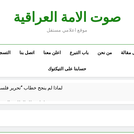
صوت الامة العراقية
موقع اعلامي مستقل
 مقالة
من نحن
باب التبرع
اعلن معنا
اتصل بنا
التسج
حسابنا على التيكتوك
لماذا لم ينجح خطاب “تحرير فلسط
تفكيك شلل الطاقة: الاقتص
مفهوم الحنيفية العشرة
تفكيك شلل الطاقة: الاقتص
5 ساعات Ago
اين موقعك
اشارات قرآنية من كتاب احياء عاشوراء للشيخ اليزدي (ح 2)