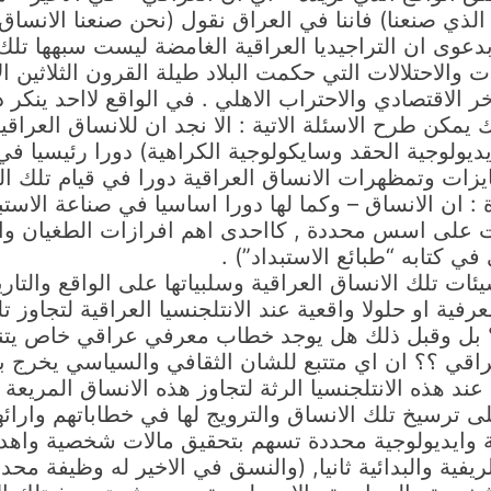
ي صنعنا) فاننا في العراق نقول (نحن صنعنا الانساق ا
ى ان التراجيديا العراقية الغامضة ليست سبهها تلك ال
ات والاحتلالات التي حكمت البلاد طيلة القرون الثلاثين ا
ر الاقتصادي والاحتراب الاهلي . في الواقع لااحد ينكر
مكن طرح الاسئلة الاتية : الا نجد ان للانساق العراقي
يديولوجية الحقد وسايكولوجية الكراهية) دورا رئيسيا ف
ايزات وتمظهرات الانساق العراقية دورا في قيام تلك ال
ان الانساق – وكما لها دورا اساسيا في صناعة الاستبدا
لت على اسس محددة , كااحدى اهم افرازات الطغيان وال
في كتابه “طبائع الاستبداد”) .
ئات تلك الانساق العراقية وسلبياتها على الواقع والتار
ة او حلولا واقعية عند الانتلجنسيا العراقية لتجاوز تل
؟ بل وقبل ذلك هل يوجد خطاب معرفي عراقي خاص يتناول
لعراقي ؟؟ ان اي متتبع للشان الثقافي والسياسي يخرج 
د هذه الانتلجنسيا الرثة لتجاوز هذه الانساق المريعة ,
 ترسيخ تلك الانساق والترويج لها في خطاباتهم وارائ
سية وايديولوجية محددة تسهم بتحقيق مالات شخصية واه
يفية والبدائية ثانيا, (والنسق في الاخير له وظيفة محدد