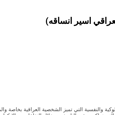
5 ساعات Ago
يانة
معادلةالحصار بالحصار.. كيف يضع الردع اليمن
لعراقي اسير انساقه)
رف رأس السلط عن الفساد المتجذر بالعراق تسقط أسطورة الاستحقاق ا
سلوكية والنفسية التي تميز الشخصية العراقية بخاصة وا